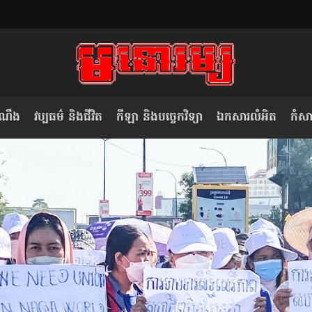
ំណឹង
វប្បធម៌ និងជីវិត
កីឡា និងបច្ចេកវិទ្យា
ឯកសារលំអិត
កំសាន
សម រង្ស៊ី៖ កម្ពុជាគួរមើលគំរូ​តាម​
លិខិតប្រិយមិត្ត៖ «កាមតណ្ហា​
វៀតណាម ក្នុង​ការប្តូរ​មេដឹកនាំ របស់​
មនុស្ស»
ខ្លួន