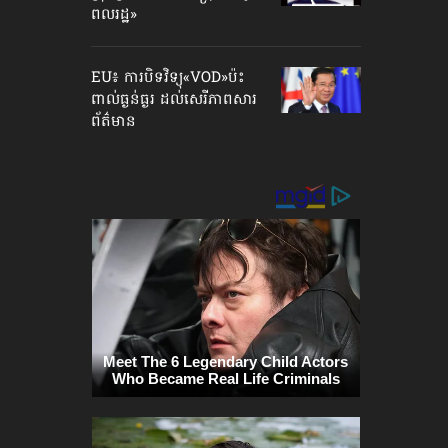
ពលរដ្ឋ»
EU៖ ការបិទវិទ្យុ«VOD»ប៉ះ
ពាល់ធ្ងន់ធ្ងរ ដល់សេរីភាព​សារ
ព័ត៌មាន