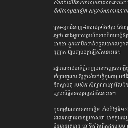
សំ​អាងលើ​វិធា​នការ​សុ​ខ​ភាព​សាធា​រ​ណៈ។ ​អាជ្ញ
និង​វិ​ធាន​មួយ​ទៀត សម្រាប់​សាធា​រ​ណៈ​
​ក្រុម«អ្នកជំនាញ»ឯ​ក​រាជ្យទាំង៥រូប ដែល​ត្
រម្ភថា ជាង​មួយសប្តាហ៍​បន្ទាប់ពីការ​បង្ខំ​ឱ្យ
មានថា ​ខ្លួន​នៅមិន​ទាន់​ទ​ទួ​លបាន​លទ្ធ​
នុញ្ញាត​ ឱ្យបញ្ចប់​ចត្តាឡី​ស័ក​នោះ​ទេ។
​រដ្ឋបាល​រាជធា​នី​ភ្នំ​ពេញ​​បាន​ចេញ​សេ​ចក្ដ
នាំ​ក្រុ​មកូដ​ករ​ ឱ្យ​ផ្លាស់​ទៅធ្វើកូដ​កម្ម​ 
និង​ស្ដាប់ឮ ​របស់កា​ស៊ីណូ​ណាហ្កាវើលដ៍។ ​
ច្បាប់​សិទ្ធិ​ម​នុស្ស​អន្តរ​ជា​តិ​នោះ​ទេ។
កូដ​កម្មដែ​លបាន​ចាប់ផ្តើម​ តាំងពី​ថ្ងៃ​ទី១៨
ពេល​អាជ្ញាធ​រ​បា​នប្រ​កាសថា​ មា​នកូដ​ករម្ន
មិន​មាន​វត្ត​មាន​ នៅ​ទី​តាំងធ្វើកូដ​កម្មប