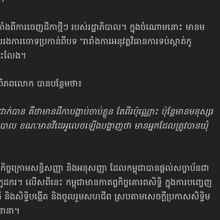
 ។
ប់​តាំង​ពីការ​ចេញ​ដីកា​ថ្មីៗ ​របស់​រដ្ឋាភិបាល។ ក្នុង​ចំណោម​នោះ ​មាន​ម​
យ​រងការ​ចោទប្រ​កាន់​ពី​បទ “រា​រាំងការ​អ​នុ​វត្តវិធា​នការ​ទប់ស្កាត់កូ​
ដោះ​លែង។
ការពិភពលោក បាន​បន្ថែមថា៖
គឺថា​មាន​ដីកា​បង្គាប់​ចាប់​ខ្លួន ​តែ​ពីរ​ប៉ុណ្ណោះ ​ប៉ុន្តែ​មាន​ម​នុស្ស​រ​
​នគរបាល ​ខ​ណៈ​មាន​វីដេ​អូ​​លេច​ឡើង​បង្ហាញថា ​មានអ្នកដែល​ត្រូវបាន​ឃុំ​
្វ​កិច្ច​​ក្រោម​សន្ធិ​សញ្ញា ​និង​អ​នុ​សញ្ញា ដែ​លកម្ពុជាបានផ្តល់សច្ចាប័ន​ជា​
​មកូដ​ករ។ ​លើស​ពី​នេះ ​កម្ពុ​ជា​មា​ន​កាតព្វ​កិច្ច​គោរព​សិទ្ធិ ក្នុងការបញ្ចេញ​
​ធី ​និង​សិទ្ធិ​បង្កើត ​និង​ចូល​រួម​សហ​ជីព ​ស្រប​តាម​សេ​ច​ក្តីប្រ​កាស​សិទ្ធិ​ម​
​នា​នា។