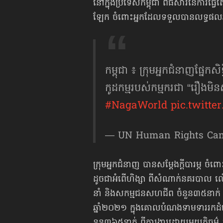
​នៅក្នុងប្រ​ទេស​កម្ពុ​ជា ​ពិ​ធី​សារ​នៃការធ្វើ
ឡែក​ ចំ​ពោះអ្នកដែល​ទ​ទួ​លបាន​លទ្ធ​ផល​អវិជ
កម្ពុជា ៖ ក្រុមអ្នកជំនាញផ្នែកស
កូដកម្មរបស់កម្មករជា “រឿង
#NagaWorld
pic.twit
— UN Human Rights Ca
​ក្រុមអ្នក​ជំនាញ ​បា​នសម្ដែងក្ដីបា​រម្ភ​ ចំ​
ដូច​ជា​អំ​ពើ​ហិង្សា ​ពី​សំ​ណាក់នគរបាល​ 
នាំ ​និងស​កម្ម​ជន​សហ​ជីព​ ចំ​នួន៣៥​នាក់ ​ត្រូ
​ឆ្នាំ២០២១ ក្នុង​គោល​បំណង​ទាម​ទារ​រក​ដំ