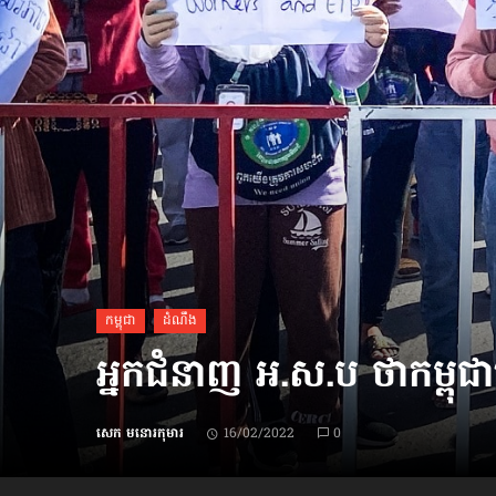
ប្រពៃណី​«ដេញប្រុស»
អឹមបាពេ ប្រកាសជាផ្លូវការ
ចាកចេញពីក្រុម ប៉ារីស
ថើបមាត់ ៖ ក្រុមកីឡាការិនី​
ផ្អាកលេង​​បើប្រធានសហព័ន្ធ​
មិនលាឈប់
កម្ពុជា
ដំណឹង
អ្នកជំនាញ អ.ស.ប ថាកម្ពុជា​ប
សេក មនោរកុមារ
16/02/2022
0