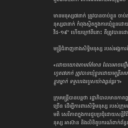
នួន៣៦៥​នាក់ ​ពីកា​រ​ងារដោយអ​យុត្តិ​ធម៌
​មាន​ម​នុស្ស៧​នាក់​ ត្រូវបាន​ចាប់​ខ្លួន ​ចា
នុស្ស៣​នាក់ ​កំ​ពុង​ស្ថិតក្នុងការ​ឃុំ​ខ្លួនដោ
វីដ-១៩” ​ហើ​យ​ក្រៅ​ពី​នោះ ​គឺ​ត្រូវបាន​
​មន្ត្រីជំនាញខាងសិទ្ធិមនុស្ស របស់អង្គ
«
ដោយ​យោង​តាម​ព័ត៌​មាន ដែល​អាច​ជឿ​ជាក់បាន ​
ហូត​៧​នាក់ ​ត្រូវបាន​ឃុំ​ខ្លួនដោយ​មន្រ្តី
ខ្លួនម្នាក់​ ទ​ទួល​រ​ង​រ​បួស​យ៉ាង​ធ្ងន់ធ្ងរ។
»
ក្រុមមន្ត្រីបាន​បន្តថា ​រដ្ឋាភិ​បាល​មា​ន​កាតព
ច្រើន ​ដើម្បីការពា​រ​សិទ្ធិ​ម​នុស្ស ​របស់​ក្រុ
ម​តិ ​សេ​រី​ភា​ពក្នុងការ​ជួប​ប្រ​ជុំដោ​យសន្តិ​វិ
នុស្ស ​អា​ស៊ាន ​និង​លិ​ខិតូ​ប​ក​រណ៍​ពាក់ព័ន្ធ