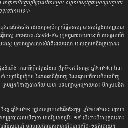
ាធ​រ​មិនគួរ​ប្រើ​ប្រាស់​វិ​ធាន​មួ​យ សម្រាប់​អ​នុ​វត្តជា​មួ​យ​ក្រុ​មកូដ​ករ​ ​
ជន​ទូទៅ​នោះ​ទេ។
»
រូវបាន​តែង​តាំង ដោ​យ​ក្រុម​ប្រឹក្សា​សិទ្ធិ​ម​នុស្ស បានសម្តែងការព្រួយបា​
ធ្វើតេស្ត​ រ​ក​មេ​រោ​គ«Covid-19» ​ក្រុ​មកូដ​ករ​រាប់​រយ​នាក់ បានផ្ដល់​ព័ត៌​
ផ​លតេស្ត ឬ​ភាព​ច្បាស់​លាស់​អំពី​ពេលវេលា ដែល​ពួក​គេនឹង​ត្រូវបាន​អ​
ី​ជូន​ដំ​ណឹង​ កាលពីព្រឹក​ថ្ងៃ​ដដែល (ថ្ងៃទី១៥ ​ខែ​កុម្ភៈ ឆ្នាំ២០២២) ​ណែ​
នៅ​ទី​តាំង​ក្រៅ​ទី​ប្រ​ជុំ​ជន នៃរាជធានី​ភ្នំ​ពេញ ដែលឆ្ងាយ​ពី​កា​រ​មើល​ឃើញ ​
ក្រុមអ្នក​ជំនាញ​បាន​និ​យាយ​ថា ​បទ​បញ្ជា​ចុង​ក្រោយ​នេះ ​មិន​ស្រប​នឹង​
 ​ខែ​ធ្នូ ​ឆ្នាំ២០២១ ​ត្រូវបានផ្អាក​នៅ​ដើម​ខែ​កុម្ភៈ ឆ្នាំ២០២២នេះ ​ក្រោយ​
ាក់​ត្រូវបាន​រក​ឃើញថា​ មា​នវិជ្ជ​មា​នកូ​វីដ-១៩ ​បើ​ទោះ​បីជា​បុគ្គល​នោះ​
្រ​មាណពី​រ​សប្តាហ៍​ មុន​ពេលដែល​គាត់​មា​នវិជ្ជ​មា​នកូ​វីដ-១៩​ក៏ដោយ។