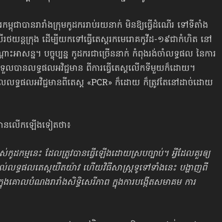
រ​កម្ពុជាបា​នរា​រាំង​​ក្រុ​មកូដ​ករ​រាប់​រយ​នាក់ មិន​ឱ្យធ្វើ​ដំណើរ ទៅ​ទី​តាំង
រ​ថ​យន្ត​ក្រុង ​ដើម្បី​យកទៅធ្វើតេស្ត​​រ​ក​មេ​រោ​គកូ​វីដ-១៩ជាកំ​ហិត​ នៅ​
ះ​អាសន្ន។ បច្ចុប្បន្ន កូដ​ករជា​ច្រើន​នាក់ ​កំ​ពុង​រង់​ចាំ​លទ្ធ​ផល​ នៃការ
េ​ទ​ទួ​លបាន​លទ្ធ​ផល​អវិជ្ជ​មា​ន ពីការធ្វើតេស្តលើក​ទី​មួ​យ​ក៏ដោយ។ ​
ួល​លទ្ធ​ផល​អវិជ្ជ​មា​នពីតេស្ត «PCR» ​ក៏ដោយ ​ក៏​ត្រូវ​តែ​នៅ​ដាច់ដោយ​
លើ បានលើក​ឡើង​ទៀតថា៖
បស់កូដ​កម្មនេះ ដែល​ត្រូវបានធ្វើ​ឡើង​ដោ​យ​ស្រប​ច្បាប់។ ​អ្វី​ដែល​គួរ​ឲ្យ​
់​លទ្ធ​ផល​​តេស្ត​យឺត​យ៉ាវ​ ​ហើយ​វិ​ធី​សាស្ត្រ​ទូ​ទៅ​ទាំង​នេះ ​បង្ហាញ​ពី​
នុង​គោល​បំណ​ងរា​រាំង​សិទ្ធិ​សេ​រី​ភាព ​ក្នុង​ការ​បង្កើត​សមា​គម ការ​