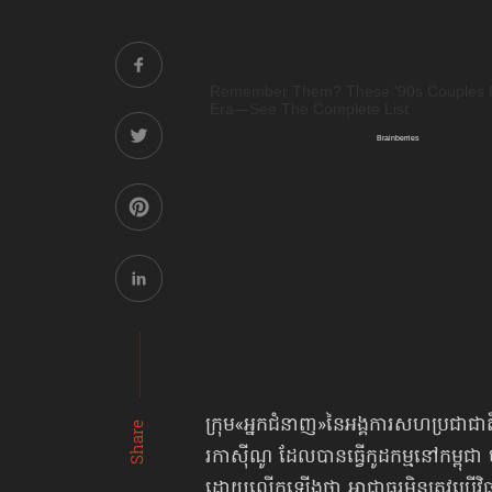
ក្រុម«អ្នកជំនាញ»​នៃ​អង្គកា​រ​សហ​ប្រជាជា​តិ​ 
Share
រកា​ស៊ីណូ ដែ​លបានធ្វើកូដ​កម្ម​នៅ​កម្ពុជា ​
ដោយលើក​ឡើងថា ​អាជ្ញាធ​រមិន​ត្រូវ​ប្រើ​វិ