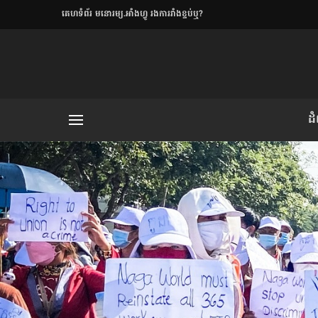
​គេហទំព័រ មនោរម្យ.អាំងហ្វូ រងការរាំងខ្ទប់ឬ?
ិយមិត្ត
ដ
យមិត្ត៖ «កាមតណ្ហា​
លិខិតប្រិយមិត្ត៖ «អំពីទោសៈ»
រថ្មីចុងក្រោយ
ខឹម វាសនា ថា«ស្រី
ចរិតថោក»​ស្លៀកពាក់