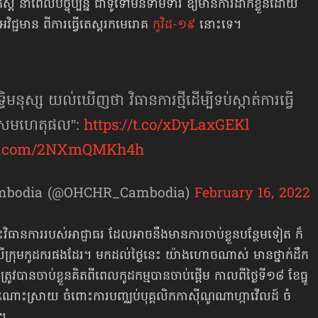
តេស្ត នា​ពេ​លបច្ចុប្បន្ន ​ជា​ទូ​ទៅមិន​ទាម​ទារ​ ឱ្យ​មា​នកា​រដាក់​ខ្លួនដោយ​
្ជ​មាន ​ពីការធ្វើតេស្ត​រ​ក​មេ​រោ​គ
កូវិដ-១៩
​នោះ​ទេ។
ិទ្ធិមនុស្ស យល់ឃើញថា វិធានការថ្មីដើម្បីទប់ស្កាត់ការធ្វើ
មិនសមហេតុផល”:
https://t.co/xDyLaxGEKl
ter.com/2NXmQMKh4h
mbodia (@OHCHR_Cambodia)
February 16, 2022
ពោះវិធា​នការ​របស់​អាជ្ញាធរ ដែល​អាច​នឹង​មា​នការ​ចាប់​ខ្លួន​បន្ថែម​ទៀត ​ក៏​
លើ​ក្រុ​ម​កូដករ​ផង​ដែរ។ មកដល់ថ្ងៃនេះ ​យ៉ាង​ហោច​ណាស់ ​មានថ្នាក់ដឹ​ក​
វបាន​ចាប់​ខ្លួន​គិត​ពី​ពេ​លកូដ​កម្មបាន​ចាប់ផ្តើ​ម​ កាល​ពី​ថ្ងៃ​ទី១៨​ ​ខែ​ធ្នូ
​ណោះ​ស្រាយ ​ចំ​ពោះការបញ្ឈប់​បុគ្គលិ​កកា​ស៊ីណូ​​ណាហ្កាវើលដ៍ ​ចំ​