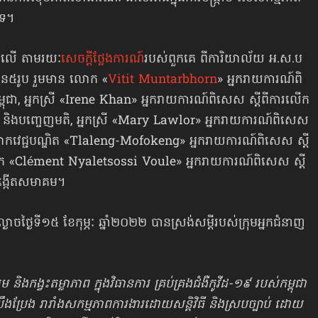
​ទេ។
ខាងលើ តាមរយៈ
សេចក្ដីថ្លែងការណ៍
របស់ពួកគេ ពីការិយាល័យ អ.ស.ប
ំនួន៥រូប រួមមាន​ លោក «
Vitit Muntarbhorn
» ​អ្ន​ក​រាយ​កា​រណ៍ពិ​
្ពុ​ជា, ​អ្នក​ស្រី «Irene Khan» ​អ្ន​ក​រាយ​កា​រណ៍ពិ​សេស ស្តី​ពី​ការ​លើក​
ន​ម​តិ ​និងបញ្ចេញ​ម​តិ, ​អ្នក​ស្រី «Mary Lawlor» ​អ្ន​ក​រាយ​កា​រណ៍ពិ​សេស
ស្ស, ​​លោក​វេជ្ជបណ្ឌិត «Tlaleng-Mofokeng» ​អ្ន​ក​រាយ​កា​រណ៍ពិ​សេស ស្តី​
ិងលោក «Clément Nyaletsossi Voule» ​អ្ន​ក​រាយ​កា​រណ៍ពិ​សេស ស្តី​
​រ​បង្កើត​សមា​គម។
ងាច​ថ្ងៃទី១៥ ខែកុម្ភៈ ឆ្នាំ២០២២ បានស្រង់សម្ដីរបស់ក្រុមអ្នក​ជំនាញ
 ​និង​កង្វះ​តម្លា​ភា​ព ក្នុងវិធា​នការ ​គ្រប់គ្រង​ជំងឺកូ​វីដ-១៩ របស់​កម្ពុជា
ង​ប្រែ​ង រា​រាំង​ស​កម្ម​ភាព​កា​រ​ងារ​​ដោយ​សន្តិ​វិ​ធី ​និង​ស្រប​ច្បាប់​ ដោ​យ​