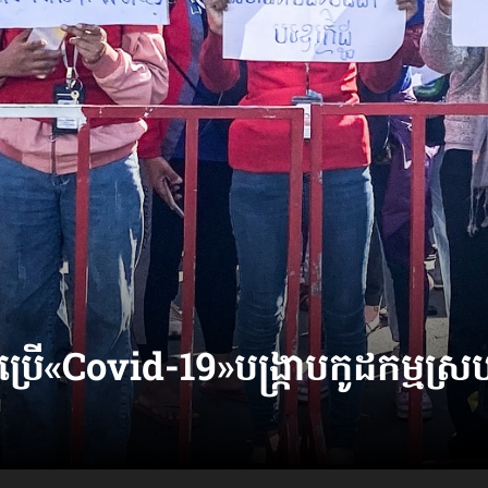
្រើ​​«Covid-19»បង្ក្រាបកូដកម្មស្រប