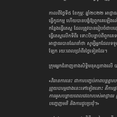
​កាលពី​ថ្ងៃ​ទី៥ ​ខែ​កុម្ភៈ ឆ្នាំ២០២២ ​អាជ្ញាធ​
ធ្វើកូដ​កម្ម ​ហើយបាន​បង្ខំ​ឱ្យ​ពួក​គេ​ឡើងលើ
កន្លែងធ្វើតេស្ត ដែល​ត្រូវបាន​រៀប​ចំ​ជាបណ្តោ
ធ្វើតេស្តលើក​ទីពីរ ​ទោះ​បី​បន្ទាប់ពី​ពួក​គ
អាជ្ញាធ​របាន​ណែ​នាំថា ​សូម្បីអ្នកដែល​ទ​ទ
ឡែក ​រ​យៈ​ពេល​ប្រាំ​ពីរ​ថ្ងៃ​ទៀត​ដែរ។
​ក្រុមអ្នក​ជំនាញ​ខាងសិទ្ធិមនុស្សខាង
«
វិធា​នកា​រនេះ​ ជាការបញ្ចប់​ភាព​បន្ត​គ្នា​រ
ព្រួយ​បា​រម្ភ​​ជាង​នេះ​ទៅ​ទៀត​នោះ ​គឺការផ្តល
ការ​អូស​បន្លាយ​​ពេល​វេ​លា​របស់​អាជ្ញាធរ​ ក្
បញ្ចេញ​ម​តិ ​និង​ការ​ជួប​ប្រ​ជុំ។
»