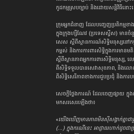
កូដកម្មស្របច្បាប់ ​និងដោ​យសន្តិ​វិ​ធី​នោះ
ក្រុម​អ្នក​ជំ​នាញ ដែលបញ្ចេញប្រតិកម្ម
ក្នុងក្រុងហ្សឺណែវ (ប្រទេសស្វីស) មានច
សេស ស្តីពីស្ថាន​កា​រណ៍​សិទ្ធិ​ម​នុស្ស​នៅ​កម
កម្ពស់ ​និង​ការ​ការពា​រ​សិទ្ធិ​ក្នុង​ការ​មា
ស្តី​ពីស្ថាន​ភាព​អ្នក​ការពា​រ​សិទ្ធិ​ម​នុ
ពី​សិទ្ធិ​ទ​ទួល​បាន​សេ​វា​សុខ​ភាព, ​ន
ពី​សិទ្ធិ​សេ​រី​ភាព​ខាង​ការ​ជួប​ប្រ​ជុំ ​និង​កា
​សេចក្ដីថ្លែងការណ៍ ដែលចេញផ្សាយ ក្នុងល្
មកសរសេរឡើងថា៖
«​
យើង​ឃើញ​មាន​​ភា​ពមិន​ស៊ី​សង្វាក់​គ្នាជា​រួម
(…) ​ក្នុង​ក​រ​ណី​នេះ ​អាជ្ញាធរ​ហាក់​ដូចជា​ប្រឹ