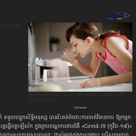
ទ​ទួល​បន្ទុក​សិទ្ធិ​ម​នុស្ស បា​ន​រិះ​គន់​ចំ​ពោះការ​ចាត់វិធា​នការ ឱ្យ​កម្មក​
បន្តធ្វើ​ចត្តាឡីស័​ក ក្នុង​ក្រប​ខណ្ឌ​ការ​ពារ​ជំងឺ «Covid-19 (កូ​វីដ-១៩)»
ធា​នកា​រសុខ​ភាព​សាធា​រ​ណៈ ជា​សំ​អាងក្នុងការ​បង្រ្កាប​ លើស​កម្ម​ភាព​