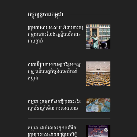
បច្ចុប្បន្នភាព​កម្ពុជា
ក្រុមការងារ អ.ស.ប អំពាវនាវ​ឲ្យ
កម្ពុជា​ដោះលែង​«ស្ត្រីសេរីភាព»​
ជាបន្ទាន់
សភាអ៊ឺរ៉ុបទាមទារ​ឲ្យបន្ថែម​ទណ្ឌ
កម្ម លើសេដ្ឋកិច្ច​និងមេដឹកនាំ
កម្ពុជា
កម្ពុជា រួចផុតពី«បញ្ជីប្រផេះ»​នៃ
ស្ថាប័ន​ឃ្លាំមើល​ការលាងលុយ
កម្ពុជា ជាប់ឈ្មោះ​​ក្នុងបញ្ជី​​នៃ
ក្រុមប្រទេស​«វាយបង្ក្រាប​សិទ្ធិ