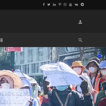
្ដ
លិខិតប្រិយមិត្ត៖ «អំពីទោសៈ»