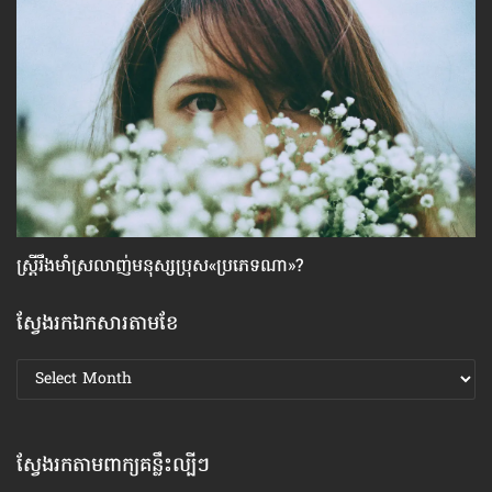
ស្ដ្រីរឹងមាំស្រលាញ់មនុស្សប្រុស«ប្រភេទណា»?
កា
ស្វែងរកឯកសារតាមខែ
ស្វែងរក
ឯកសារ
តាមខែ
ស្វែងរកតាមពាក្យគន្លឹះល្បីៗ