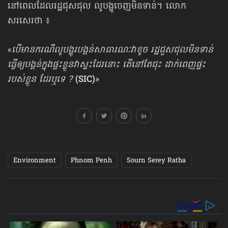
នៅពេលដែលរដ្ឋជុសជុល លូបង្ហូចេញ​មិនទាន់។ លោក
សរសេរថា ៖
«
បើមានករណីលូបង្ហូរ​បង្គន់សាធារណៈវាខូច រដ្ឋជួសជុលមិនទាន់
ធ្វើឲ្យបង្គន់ក្នុងផ្ទះខ្លួន​វាស្ទះដែរនោះ តើនៅតែជុះ ដាក់ពេញផ្ទះ
របស់ខ្លួន ដែរឬទេ ?
(SIC)
»
Environment
Phnom Penh
Sourn Serey Ratha