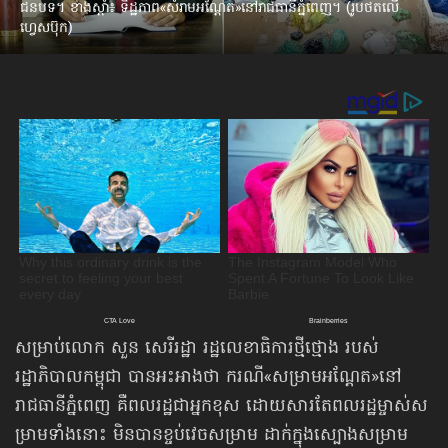
ជនបទ។ ខាងស្ដាំ៖ ទិដ្ឋភាព«សំរាមអណ្ដែត»នៅរាជធានីភ្នំពេញ។ (រូបថតលើ
ហ្វេសប៊ុក)
សម្រាប់លោក សួន សេរីរដ្ឋា រដ្ឋលេខាធិការថ្មីថ្មោង របស់
រដ្ឋាភិបាលកម្ពុជា បានអះអាង​ថា ករណី«សម្រាមអណ្ដែត»នៅ
រាជធានីភ្នំពេញ គឺពលរដ្ឋជាអ្នកខុស ដោយសារ​តែពលរដ្ឋ​ម្ចាស់ស
ម្រាមទាំងនោះ មិនបានខ្ចប់វេចសម្រាម ដាក់ក្នុង​ស្បោងសម្រាម