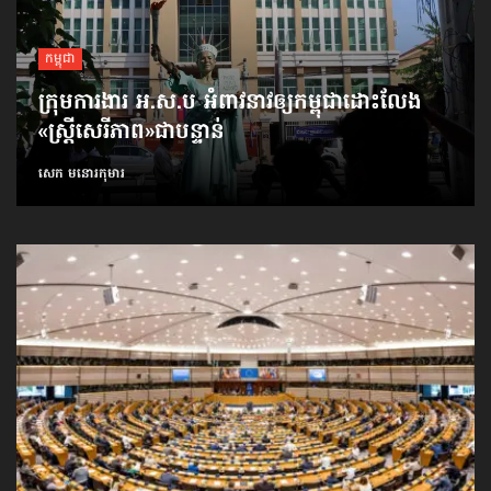
កម្ពុជា
ក្រុមការងារ អ.ស.ប អំពាវនាវ​ឲ្យកម្ពុជា​ដោះលែង​
«ស្ត្រីសេរីភាព»​ជាបន្ទាន់
សេក មនោរកុមារ