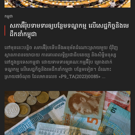
កម្ពុជា
សភាអ៊ឺរ៉ុបទាមទារ​ឲ្យបន្ថែម​ទណ្ឌកម្ម លើសេដ្ឋកិច្ច​និងមេ
ដឹកនាំកម្ពុជា
នៅមុននេះបន្តិច សភាអ៊ឺរ៉ុបទើបនឹងអនុម័តដំណោះស្រាយមួយ ជុំវិញ
ស្ថានភាពនយោបាយ ការគោរព​លទ្ធិ​ប្រជាធិបតេយ្យ និងសិទ្ធិមនុស្ស
នៅក្នុងប្រទេសកម្ពុជា ដោយទាមទារឲ្យគណៈកម្មអ៊ឺរ៉ុប គ្រោងដាក់​
ទណ្ឌកម្ម លើសេដ្ឋកិច្ច​និងមេដឹកនាំកម្ពុជា បន្ថែមទៀត។ ដំណោះ
ស្រាយ៧ចំណុច ដែលមានលេខ «P9_TA(2023)0085» ...