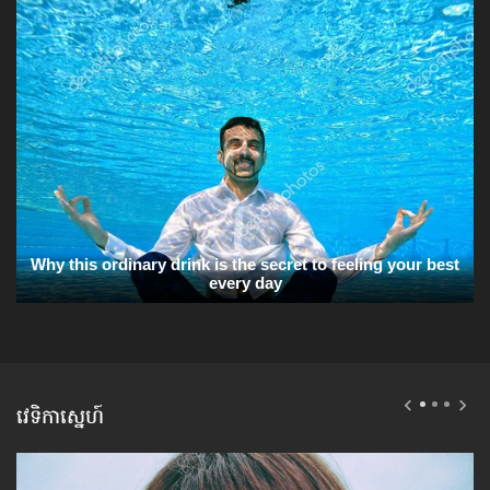
វេទិកាស្នេហ៍