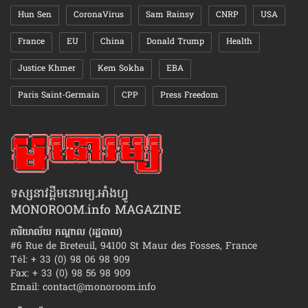
Hun Sen
CoronaVirus
Sam Rainsy
CNRP
USA
France
EU
China
Donald Trump
Health
Justice Khmer
Kem Sokha
EBA
Paris Saint-Germain
CPP
Press Freedom
ទស្សនាវដ្ដីមនោរម្យ.អាំងហ្វូ
MONOROOM.info MAGAZINE
ការិយាល័យ កណ្ដាល (រដ្ឋបាល)
#6 Rue de Breteuil, 94100 St Maur des Fosses, France
Tél: + 33 (0) 98 06 98 909
Fax: + 33 (0) 98 56 98 909
Email:
contact@monoroom.info