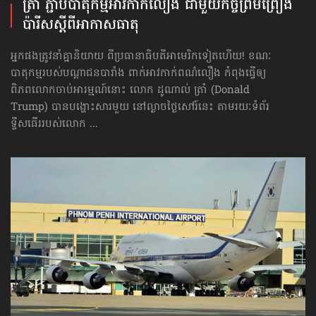
ត្រាំ ភ្ជាប់​បាតុកម្ម​អាវកាក់​លឿង ជាមួយ​កិច្ច​ព្រមព្រៀង​
ប៉ារីស​ស្ដីពី​អាកាសធាតុ
អ្នកផងត្រូវនាំគ្នា​និយាយ ពីប្រធានាធិបតី​អាមេរិកទៀតហើយ! ខណៈ
បាតុកម្មរបស់​បណ្ដាជន​បារាំង ពាក់អាវកាក់ពណ៌លឿង កំពុងធ្វើឲ្យ
ពិភពលោក​ចាប់អារម្មណ៍នោះ លោក ដូណាល់ ត្រាំ (Donald
Trump) បានបង្ហោះសារមួយ នៅល្ងាចថ្ងៃសៅរ៍នេះ តាមរយៈទំព័រ
ទ្វីសធើររបស់លោក ...