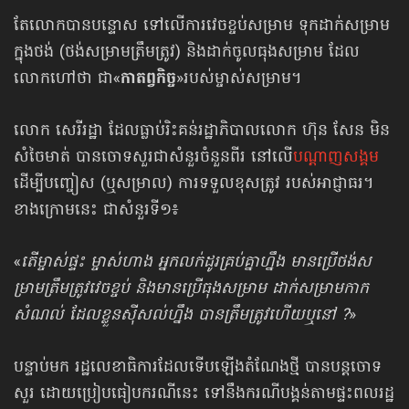
តែលោកបានបន្ទោស ទៅលើ​ការវេចខ្ចប់​សម្រាម ទុកដាក់សម្រាម
ក្នុងថង់ (ថង់សម្រាម​ត្រឹមត្រូវ) និងដាក់ចូល​ធុងសម្រាម ដែល
លោកហៅថា ជា«
កាតព្វកិច្ច
»​របស់ម្ចាស់​សម្រាម។
លោក សេរីរដ្ឋា ដែលធ្លាប់រិះគន់រដ្ឋាភិបាលលោក ហ៊ុន សែន មិន
សំចៃមាត់ បាន​ចោទសួរ​ជាសំនួរចំនួនពីរ នៅលើ
បណ្ដាញសង្គម
ដើម្បីបញ្ចៀស (ឬសម្រាល) ការទទួលខុសត្រូវ របស់អាជ្ញាធរ។
ខាងក្រោមនេះ ជាសំនួរ​ទី១៖
«
តើម្ចាស់ផ្ទះ ម្ចាស់ហាង អ្នកលក់ដូរគ្រប់គ្នាហ្នឹង មានប្រើថង់ស
ម្រាមត្រឹមត្រូវវេចខ្ចប់ និងមានប្រើធុងសម្រាម ដាក់សម្រាមកាក
សំណល់ ដែលខ្លួនស៊ីសល់ហ្នឹង បានត្រឹមត្រូវ​ហើយឬនៅ ?
»
បន្ទាប់មក រដ្ឋលេខាធិការដែលទើបឡើងតំណែងថ្មី បានបន្តចោទ
សួរ ដោយប្រៀបធៀប​ករណីនេះ ទៅនឹងករណីបង្គន់តាមផ្ទះពលរដ្ឋ