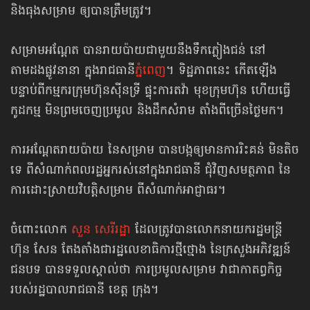
និងធុងសម្រាម ឲ្យបានត្រឹមត្រូវ។
សម្រាមអណ្ដែត បានរាយប៉ាយជាមួយនឹងទឹកភ្លៀងជន់ នៅ
តាមដងផ្លូវនានា ក្នុង​រាជធានី​
ភ្នំពេញ
។ ទិដ្ឋភាពនេះ កើតឡើង
បន្ទាប់ពីកម្មករ​ក្រុមហ៊ុន​ស៊ីនទ្រី ផ្ទុះ​ការ​តវ៉ា ​មុខ​ក្រុមហ៊ុន ហើយធ្វើ
កូដកម្ម ​មិន​ព្រម​ចេញ​ប្រមូល និង​ដឹក​សំរាម តាំងពីច្រើនថ្ងៃ​មក។
ការអណ្ដែតរាយប៉ាយ នៃសម្រាម បានបង្កឲ្យមានការរិះគន់ មិនតិច
ទេ ពីសំណាក់ពលរដ្ឋ​អ្នករស់នៅក្នុងរាជធានី ជុំវិញសមត្ថភាព នៃ
ការដោះស្រាយវិបត្តិសម្រាម ពីសំណាក់​អាជ្ញាធរ។
ចំពោះលោក
សួន សេរីរដ្ឋា
ដែលត្រូវបានលោកនាយករដ្ឋមន្ត្រី
ហ៊ុន សែន តែងតាំងជា​
រដ្ឋលេខាធិការថ្មីថ្មោង នៃ​ក្រសួង​អភិវឌ្ឍន៍​
ជន​បទ បានទទួលស្គាល់ថា
ការប្រមូលសម្រាម វាជាកាតព្វកិច្ច
របស់រដ្ឋបាលរាជធានី ខេត្ត ក្រុង។