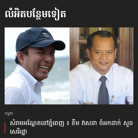
លំអិតបន្ថែមទៀត
កម្ពុជា
សំរាមអណ្ដែតនៅភ្នំពេញ ៖ ខឹម វាសនា ចំអកដាក់ សួន
សេរីរដ្ឋា