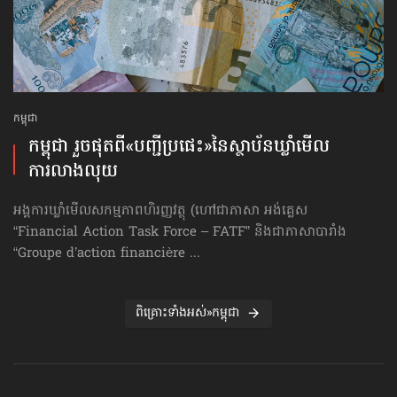
កម្ពុជា
កម្ពុជា រួចផុតពី«បញ្ជីប្រផេះ»​នៃស្ថាប័ន​ឃ្លាំមើល​
ការលាងលុយ
អង្គការឃ្លាំមើលសកម្មភាពហិរញ្ញវត្ថុ (ហៅ​ជា​ភាសា អង់គ្លេស
“Financial Action Task Force – FATF” និងជាភាសាបារាំង
“Groupe d’action financière ...
ពិគ្រោះទាំងអស់»កម្ពុជា