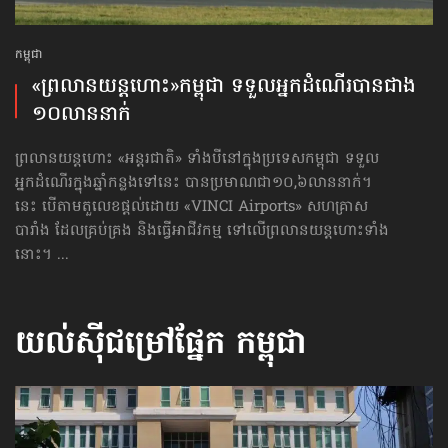
កម្ពុជា
«ព្រលានយន្ដហោះ»កម្ពុជា ទទួល​អ្នកដំណើរ​បានជាង​
១០លាន​នាក់
ព្រលានយន្ដហោះ «អន្តរជាតិ» ទាំងបី​នៅក្នុងប្រទេសកម្ពុជា ទទួល
អ្នកដំណើរ​ក្នុងឆ្នាំ​កន្លងទៅ​នេះ បានប្រមាណជា​១០,៦លាននាក់។
នេះ បើតាមតួលេខផ្ដល់ដោយ «VINCI Airports» សហគ្រាស
បារាំង ដែលគ្រប់គ្រង និងធ្វើអាជីវកម្ម ទៅលើព្រលានយន្ដហោះ​ទាំង
នោះ។ ...
យល់ស៊ីជម្រៅផ្នែក
កម្ពុជា