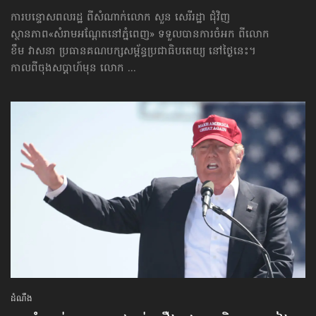
ការបន្ទោសពលរដ្ឋ ពីសំណាក់លោក សួន សេរីរដ្ឋា ជុំវិញ
ស្ថានភាព«សំរាមអណ្ដែតនៅភ្នំពេញ» ទទួលបានការចំអក ពីលោក
ខឹម វាសនា ប្រធានគណបក្សសម្ព័ន្ធប្រជាធិបតេយ្យ នៅថ្ងៃនេះ។
កាលពីចុងសប្ដាហ៍មុន លោក ...
ដំណឹង