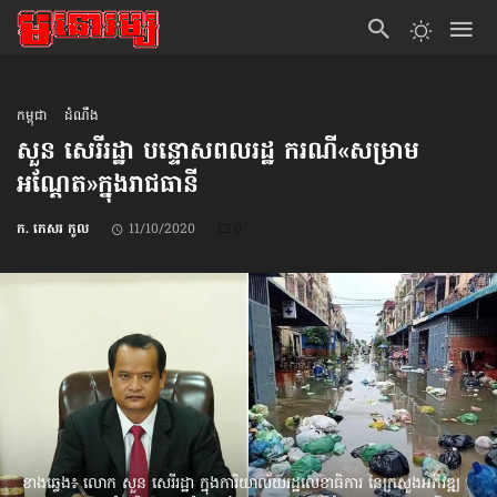
កម្ពុជា
ដំណឹង
សួន សេរីរដ្ឋា បន្ទោសពលរដ្ឋ ករណី«សម្រាម
អណ្ដែត»​ក្នុងរាជធានី
ក. កេសរ កូល
11/10/2020
0
ខាងឆ្វេង៖ លោក សួន សេរីរដ្ឋា ក្នុងការិយាល័យរដ្ឋលេខាធិការ នៃក្រសួងអភិវឌ្ឍ