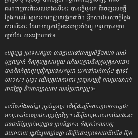
អ្នកស្រី មូ សុខហួរ បានបន្តថា កិច្ចការជាយុទ្ធសាស្ត្រ ដែល
គណៈកម្មការពិសេសខាងលើនេះ បានធ្វើមុនគេ គឺចេញសេចក្ដី
ថ្លែងការណ៍ ឲ្យមានការបង្រួបបង្រួមជាតិ។ ខ្លឹមសារនៃសេចក្ដីថ្លែង
ការណ៍នោះ ដែលទស្សនាវដ្ដីមនោរម្យ.អាំងហ្វូ ទទួលបានមួយ
ច្បាប់ដែរ បានរៀបរាប់ថា៖
«
បច្ចុប្បន្ន ប្រទេសកម្ពុជា បានក្លាយទៅជាកម្មសិទ្ធិឯកជន របស់
បុគ្គលម្នាក់ និងក្រុមគ្រួសារមួយ ហើយបុគ្គលនិងក្រុមគ្រួសារនោះ
បាននិងកំពុងពុះច្រៀកប្រទេសកម្ពុជា យកទៅលក់ជាដុំៗ ឲ្យទៅ
បរទេស។ ដូច្នេះ យើងត្រូវតែការពារ ទ្រព្យសម្បត្តិ ផលប្រយោជន៍
ភាពថ្លៃថ្នូ និងភាពម្ចាស់ការ របស់ប្រជារាស្ត្រ។
»
«
យើងទាំងអស់គ្នា ត្រូវតែរួមគ្នា ដើម្បីដណ្ដើមយកប្រទេសកម្ពុជា
មកប្រគល់សងប្រជារាស្ត្រខ្មែរវិញ។ ដើម្បីសម្រេចគោលបំណងនេះ
ជនជាតិខ្មែរគ្រប់មជ្ឈដ្ឋាន គ្រប់និន្នាការ និងគ្រប់គណបក្ស
នយោបាយ ត្រូវតែរួមកម្លាំងគ្នា ដើម្បីរំដោះប្រទេសជាតិយើង ពីក្រ