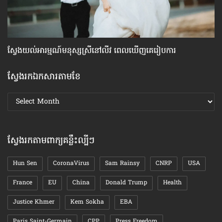
ស្វែង​យល់​អារម្មណ៍​មនុស្ស​ស្រី​នៅ​លីវ ពេល​ឃើញ​គេ​រៀបការ
មា
ស្វែងរកឯកសារតាមខែ
ស្វែងរក
ឯកសារ
តាមខែ
ស្វែងរកតាមពាក្យគន្លឹះល្បីៗ
Hun Sen
CoronaVirus
Sam Rainsy
CNRP
USA
France
EU
China
Donald Trump
Health
Justice Khmer
Kem Sokha
EBA
Paris Saint-Germain
CPP
Press Freedom