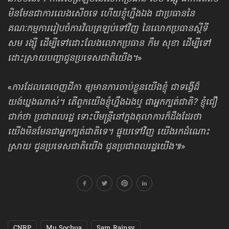
មិនមែនជាការលេងសើចទេ ហើយខ្ញុំហ្នឹងឯង ជាប្រធាននៃ
គណៈកម្មការរៀបចំការវិលត្រឡប់ទៅវិញ នៃលោកប្រធានស្ដីទី
សម រង្ស៊ី ដើម្បីទៅដោះលែងលោកប្រធាន កឹម សុខា ដើម្បីទៅ
ដោះស្រាយបញ្ហាជូនប្រទេសជាតិយើង។
»
«
ការដែលគេចេញដីកា ឲ្យមានការចាប់ខ្លួនយើងខ្ញុំ ជាទង្វើដ៏
យង់ឃ្នងណាស់។ តើពួកយើងខ្ញុំហ្នឹងឯងឬ ជាអ្នកក្បត់ជាតិ? ខ្ញុំជឿ
ជាក់ថា ប្រជាពលរដ្ឋ ទោះបីមន្ត្រីនៅក្នុងតុលាការក៏ដឹងដែរថា
យើងមិនមែនជាអ្នកក្បត់ជាតិទេ។ ផ្ទុយទៅវិញ យើងរកដំណោះ
ស្រាយ ជូនប្រទេសជាតិយើង ជូនប្រជាពលរដ្ឋយើង៕
»
CNRP
Mu Sochua
Sam Rainsy