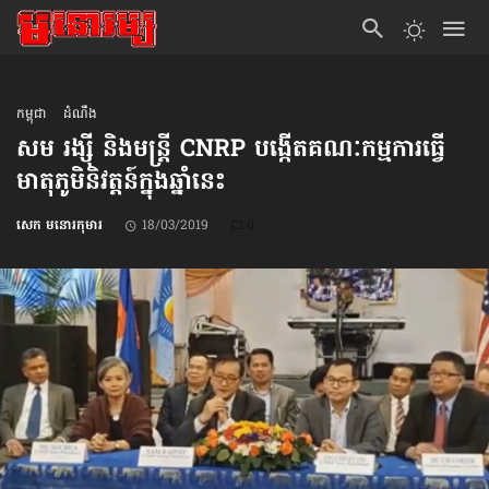
កម្ពុជា
ដំណឹង
សម រង្ស៊ី និងមន្ត្រី CNRP បង្កើត​គណៈកម្មការ​ធ្វើ​
មាតុភូមិនិវត្តន៍​ក្នុងឆ្នាំនេះ
សេក មនោរកុមារ
18/03/2019
0