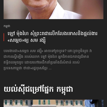
កម្ពុជា
ឡៅ ម៉ុងហៃ សុំព្រះរាជា​លើកលែង​ទោស​និង​ផ្ដល់ងារ​
«សម្ដេច»​ឲ្យ សម រង្ស៊ី
បរមងារជា«សម្ដេច សម រង្ស៊ី» អាចទៅរួចឬទេ? ទោះរួចឬមិនរួច វា
ជាការស្នើឡើង របស់លោក ឡៅ ម៉ុងហៃ អ្នកវិភាគឯករាជ្យដ៏មាន
ឥទ្ធិពលមួយរូប ដោយហៅមេដឹកនាំប្រឆាំងដ៏សំខាន់ របស់
ប្រទេសកម្ពុជា ថាជា​«រដ្ឋបុរសខ្មែរ ...
យល់ស៊ីជម្រៅផ្នែក
កម្ពុជា