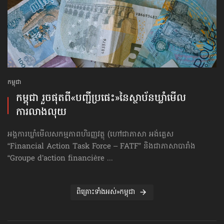
កម្ពុជា
កម្ពុជា រួចផុតពី«បញ្ជីប្រផេះ»​នៃស្ថាប័ន​ឃ្លាំមើល​
ការលាងលុយ
អង្គការឃ្លាំមើលសកម្មភាពហិរញ្ញវត្ថុ (ហៅ​ជា​ភាសា អង់គ្លេស
“Financial Action Task Force – FATF” និងជាភាសាបារាំង
“Groupe d’action financière ...
ពិគ្រោះទាំងអស់»កម្ពុជា