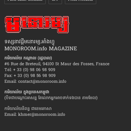
ទស្សនាវដ្ដីមនោរម្យ.អាំងហ្វូ
MONOROOM.info MAGAZINE
ការិយាល័យ កណ្ដាល (រដ្ឋបាល)
#6 Rue de Breteuil, 94100 St Maur des Fosses, France
Tél: + 33 (0) 98 06 98 909
Fax: + 33 (0) 98 56 98 909
Email:
contact@monoroom.info
ការិយាល័យ ក្នុង​ប្រទេស​កម្ពុជា
(បិទជាបណ្ដោះអាសន្ន តែលោកអ្នកអាចទាក់ទងបាន តាមមែល)
ការិយាល័យនិពន្ធ ជាខេមរភាសា
Email:
khmer@monoroom.info