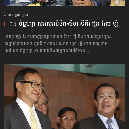
វិភាគ អត្ថាធិប្បាយ
ជុន ច័ន្ទបុត្រ សរសេរ​លិខិត​«ចំហ»​ទី​ពីរ ​ជូន កែម ឡី
ខួបមួយឆ្នាំ នៃការបាញ់សម្លាប់លោក កែម ឡី នឹងមកដល់ក្នុងប៉ុន្មាន
សប្ដាហ៍ខាងមុខ។ ក្នុងឱកាសនេះ លោក ហួត វុទ្ធី ដាក់​ហស្សនាម​
ហៅ ជុន ច័ន្ទបុត្រ នាយករង​និងជា​អ្នក​សារព័ត៌មាន ...