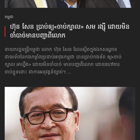
កម្ពុជា
ហ៊ុន សែន ប្រាប់ឲ្យ​«ចាប់ក្បាល» សម រង្ស៊ី ដោយមិន
ចាំបាច់​មានបញ្ជា​ពីលោក
នាយករដ្ឋមន្ត្រីកម្ពុជា លោក ហ៊ុន សែន ដែលស្ថិតក្នុងឯកសណ្ឋាន
ជាមេទ័ពនៃកងកម្លាំងប្រដាប់អាវុធកម្ពុជា បានប្រាប់កងទ័ព ឲ្យ«ចាប់
ក្បាល អាហ្នឹង» ដោយមិនចាំបាច់ មានបញ្ជាពីលោក ដោយហៅការ
ចាប់ខ្លួននោះ ជាការអនុវត្តន៍ច្បាប់។ ...