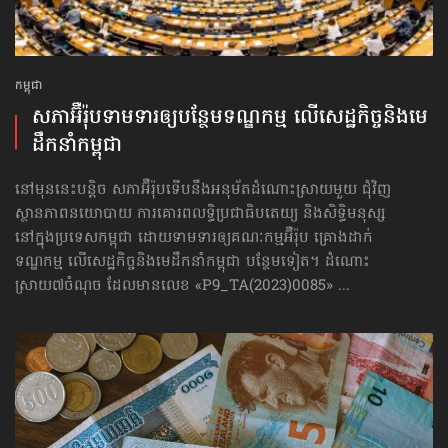
កម្ពុជា
សភាអ៊ឺរ៉ុបទាមទារ​ឲ្យបន្ថែម​ទណ្ឌកម្ម លើសេដ្ឋកិច្ច​និងមេ
ដឹកនាំកម្ពុជា
នៅមុននេះបន្តិច សភាអ៊ឺរ៉ុបទើបនឹងអនុម័តដំណោះស្រាយមួយ ជុំវិញ
ស្ថានភាពនយោបាយ ការគោរព​លទ្ធិ​ប្រជាធិបតេយ្យ និងសិទ្ធិមនុស្ស
នៅក្នុងប្រទេសកម្ពុជា ដោយទាមទារឲ្យគណៈកម្មអ៊ឺរ៉ុប គ្រោងដាក់​
ទណ្ឌកម្ម លើសេដ្ឋកិច្ច​និងមេដឹកនាំកម្ពុជា បន្ថែមទៀត។ ដំណោះ
ស្រាយ៧ចំណុច ដែលមានលេខ «P9_TA(2023)0085» ...