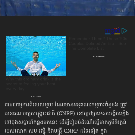
គណៈកម្មការពិសេសមួយ ដែលមានអនុគណៈកម្មការចំនួន៦ ត្រូវ
បានគណបក្សសង្គ្រោះជាតិ (CNRP) នៅក្រៅប្រទេសបង្កើតឡើង
នៅចុងសប្ដាហ៍កន្លងមកនេះ ដើម្បីរៀបចំដំណើរធ្វើមាតុភូមិនិវត្តន៍
របស់លោក សម រង្ស៊ី និងមន្ត្រី CNRP ដទៃទៀត ក្នុង