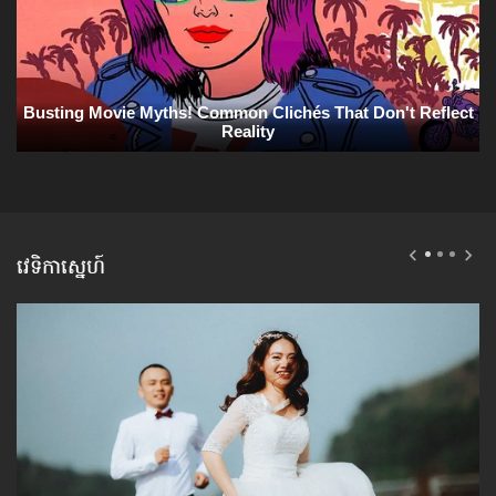
វេទិកាស្នេហ៍