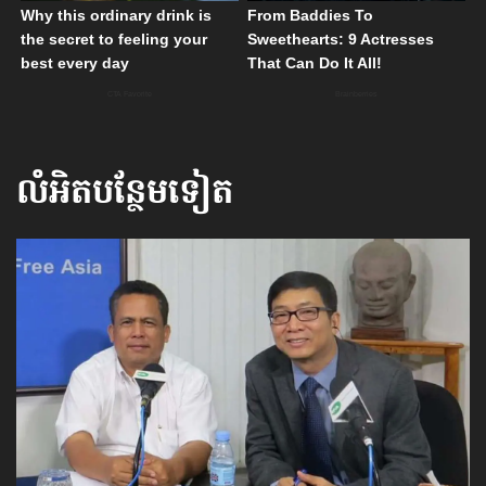
លំអិតបន្ថែមទៀត