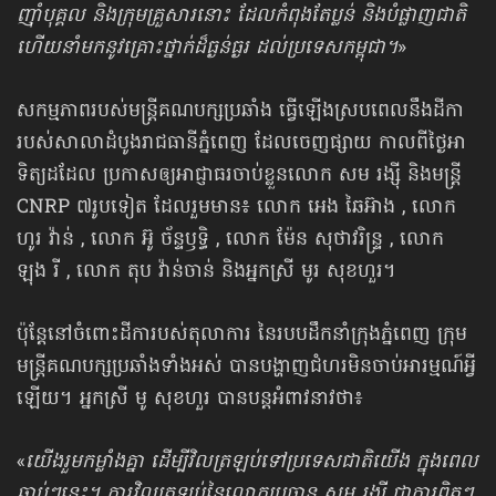
ញ៉ាំបុគ្គល និងក្រុមគ្រួសារនោះ ដែលកំពុងតែប្លន់ និងបំផ្លាញជាតិ
ហើយនាំមកនូវគ្រោះថ្នាក់ដ៏ធ្ងន់ធ្ងរ ដល់ប្រទេសកម្ពុជា។
»
សកម្មភាពរបស់មន្ត្រីគណបក្សប្រឆាំង ធ្វើឡើងស្របពេលនឹងដីកា
របស់សាលាដំបូងរាជធានីភ្នំពេញ ដែលចេញផ្សាយ កាលពីថ្ងៃអា
ទិត្យដដែល ប្រកាសឲ្យអាជ្ញាធរចាប់ខ្លួនលោក សម រង្ស៊ី និងមន្ត្រី
CNRP ៧រូបទៀត ដែលរួមមាន៖ លោក អេង ឆៃអ៊ាង , លោក
ហូរ វ៉ាន់ , លោក អ៊ូ ច័ន្ទឫទ្ធិ , លោក ម៉ែន សុថាវរិន្រ្ទ , លោក
ឡុង រី , លោក តុប វ៉ាន់ចាន់ និងអ្នកស្រី មូរ សុខហួរ។
ប៉ុន្តែនៅចំពោះដីការបស់តុលាការ នៃរបបដឹកនាំក្រុងភ្នំពេញ ក្រុម
មន្ត្រីគណបក្សប្រឆាំងទាំងអស់ បានបង្ហាញជំហរមិនចាប់អារម្មណ៍អ្វី
ឡើយ។ អ្នកស្រី មូ សុខហួរ បានបន្តអំពាវនាវថា៖
«
យើងរួមកម្លាំងគ្នា ដើម្បីវិលត្រឡប់ទៅប្រទេសជាតិយើង ក្នុងពេល
ឆាប់ៗនេះ។ ការវិលត្រឡប់នៃលោកប្រធាន សម រង្ស៊ី ជាការពិតៗ