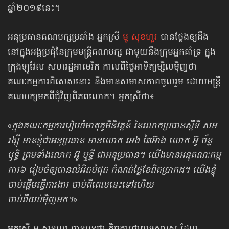
ឆ្នាំ២០១៩នេះ។
អនុប្រធានគណបក្សប្រឆាំង អ្នកស្រី
មូ សុខហួរ
បានថ្លែងឲ្យដឹង
នៅក្នុងអង្គប្រជុំនៃក្រុមមន្ត្រីគណបក្ស ជាមួយនឹងក្រុមអ្នកគាំទ្រ ក្នុង
ក្រុងឡូវែល សហរដ្ឋអាមេរិក កាលពីថ្ងៃអាទិត្យម្សិលម៉ិញថា
គណៈកម្មការពិសេសនោះ នឹងមានសមាសភាពចូលរួម ដោយមន្ត្រី
គណបក្សមកពីជុំវិញពិភពលោក។ អ្នកស្រីថា៖
«
ក្នុងគណៈកម្មការរៀបចំមាតុភូមិនិវត្តន៍ នៃលោកប្រធានស្ដីទី សម
រង្ស៊ី មានខ្ញុំជាអនុប្រធាន មានលោក អេង ឆៃអ៊ាង លោក អ៊ូ ច័ន្ទ
ឫទ្ធិ ព្រមទាំងលោក អ៊ូ ឬទ្ធី ជាអនុប្រធាន។ យើងមានអនុគណៈកម្ម
ការ៦​ រៀបចំឲ្យបានលំអិតបំផុត កំណត់ថ្ងៃខែពិតប្រាកដ។ យើងខ្ញុំ
ចាប់ផ្ដើមធ្វើការងារ ចាប់ពីពេលនេះទៅហើយ
ចាប់ពីយប់ម៉ិញមក។
»