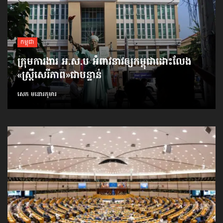
កម្ពុជា
ក្រុមការងារ អ.ស.ប អំពាវនាវ​ឲ្យកម្ពុជា​ដោះលែង​
«ស្ត្រីសេរីភាព»​ជាបន្ទាន់
សេក មនោរកុមារ