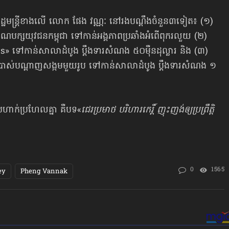
​រដ្ឋមន្ត្រីខាងលើ លោក ផែង វណ្ណៈ នៅ​រង​បណ្តឹង​​ចំនួន៣ទៀត៖ (១)
ណបក្សយុវជនកម្ពុជា ទៅកាន់​អង្គភាព​ប្រឆាំង​អំពើពុករលួយ (២)
ទៅកាន់សាលាដំបូង ប្តឹង​ទារ​សំណង ៥០​ម៉ឺន​ដុល្លារ និង ​(៣)
ើប្រាស់បណ្ដាញសង្កមមួយរូប ទៅកាន់សាលាដំបូង ប្តឹងទារ​សំណង ១​
រហាក់ប្រហែលគ្នា គឺបទ«
ជេរប្រមាថ បរិហារកេរ្តិ៍ ញុះញង់ឲ្យប្រព្រឹត្តិ
0
1565
ey
Pheng Vannak