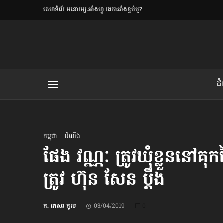
​គេហទំព័រ មនោរម្យ.អាំងហ្វូ រងការរាំងខ្ទប់ឬ?
ិយមិត្ត
ដ
យមិត្ត៖ «កាមតណ្ហា​
លិខិតប្រិយមិត្ត៖ «អំពីទោសៈ»
កម្ពុជា
ដំណឹង
ផែង វណ្ណៈ ត្រូវ​ឃុំខ្លួន​នៅ​​គុក​
ត្រូវ ហ៊ុន សែន ប្ដឹង​
រថ្មីចុងក្រោយ
ខឹម វាសនា ថា«ស្រី
ក. កេសរ កូល
03/04/2019
0
ចរិតថោក»​ស្លៀកពាក់