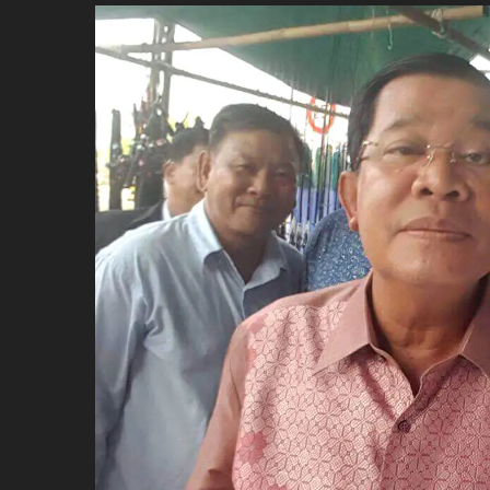
ប្រពៃណី​«ដេញប្រុស»
អឹមបាពេ ប្រកាសជាផ្លូវការ
ចាកចេញពីក្រុម ប៉ារីស
ថើបមាត់ ៖ ក្រុមកីឡាការិនី​
ផ្អាកលេង​​បើប្រធានសហព័ន្ធ​
មិនលាឈប់