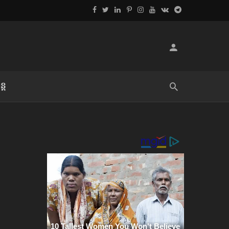
្ដ
លិខិតប្រិយមិត្ត៖ «អំពីទោសៈ»