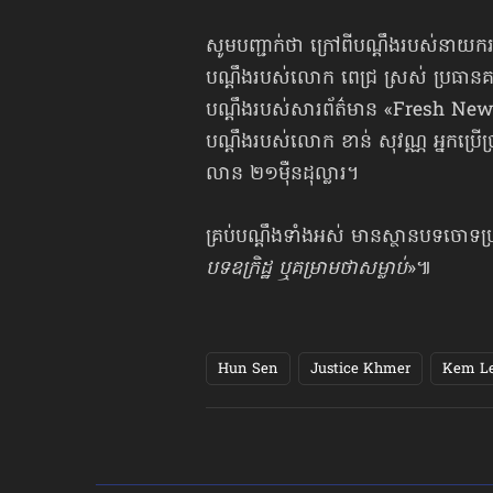
​សូមបញ្ជាក់ថា ក្រៅពី​បណ្តឹង​របស់​នាយក
បណ្ដឹងរបស់លោក ​ពេជ្រ ​ស្រស់ ប្រធានគ
បណ្តឹងរបស់​សារព័ត៌មាន «Fresh News» 
បណ្តឹង​របស់លោក ខាន់​ សុវណ្ណ អ្នកប្រ
លាន ២១​ម៉ឺន​ដុល្លារ។
គ្រប់បណ្ដឹងទាំងអស់ មានស្ថានបទចោទប្
បទឧក្រិដ្ឋ ឬគម្រាមថាសម្លាប់
»៕​
Hun Sen
Justice Khmer
Kem L