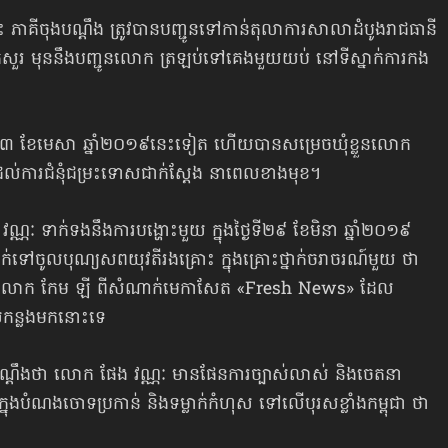
គីចុងបណ្ដឹង ត្រូវបានបញ្ជូនទៅកាន់​តុលាការ​សាលាដំបូង​រាជធានី​
រសាកសួរ មុននឹងបញ្ជូនលោក ត្រឡប់ទៅគេងមួយយប់ នៅទីស្នាក់ការកង
ៃទី​០៣ ខែមេសា ឆ្នាំ​២០១៩នេះទៀត ហើយបានសម្រេចឃុំខ្លួនលោក
ដល់ការជំនុំជម្រះទោសជាក់ស្តែង នាពេលខាងមុខ។
ង វណ្ណៈ ទាក់ទង​​នឹងការបង្ហោះមួយ ​ក្នុងថ្ងៃទី២៩ ខែមិនា ឆ្នាំ២០១៩
ទៅចូលបុណ្យសព​យុវតីរងគ្រោះ ក្នុងគ្រោះថ្នាក់ចរាចរណ៍មួយ ថា
ិយ៍​សពលោក កែម ឡី ពីសំណាក់មេកាសែត «Fresh News» ដែល
កន្លងមក​នោះទេ
្ដឹងថា លោក ផែង វណ្ណៈ មាន​ផែនការ​ច្បាស់លាស់ និង​ចេតនា​
ក្នុង​បំណង​ចោទប្រកាន់ និង​ទម្លាក់កំហុស​ ទៅលើ​បុរសខ្លាំងកម្ពុជា ថា