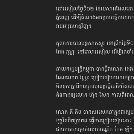
នៅ​រសៀល​ថ្ងៃទី​០២ ខែមេសាដដែលនោះ ភា
ភ្នំពេញ​ ដើម្បីតំណាង​អយ្យការធ្វើកា
រាជអាវុធហត្ថវិញ។
តុលាការបានបន្តសាកសួរ នៅ​ព្រឹក​ថ្ង
ផែង វណ្ណៈ នៅវេលារសៀល ដើម្បីរងចាំ
នាយករដ្ឋមន្ត្រី​កម្ពុជា បានប្ដឹង​លោក ផែ
ដែលលោក វណ្ណៈ ប្រៀបធៀបការយកប្រាក់​
មិនខុសគ្នា​ពីការចូលបុណ្យ​ធ្វើចេត
តំណាងឲ្យលោក ហ៊ុន សែន កាលពីពេល
​លោក គី តិច បានសរសេរនៅក្នុងពាក្យបណ
ទុច្ចរិត​ពិតប្រាកដ ធ្វើការ​ប្រៀបធៀបនោះ 
ជា​ឃាតក​​សម្លាប់​​លោក​បណ្ឌិត កែម ឡី​។​