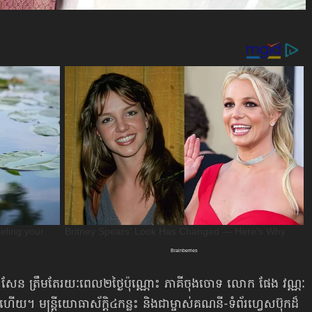
ុន សែន ត្រឹមតែរយៈពេល២ថ្ងៃប៉ុណ្ណោះ ភាគីចុងចោទ លោក ផែង វណ្ណៈ
ើយ។ មន្ត្រីយោធាស័ក្ដិ៤កន្លះ និងជាម្ចាស់គណនី-ទំព័រហ្វេសប៊ុកដ៏