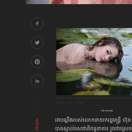
រងបណ្ដឹងរបស់លោកនាយករដ្ឋមន្ត្រី ហ៊
Share
បានស្គាល់រសជាតិពន្ធនាគារ រួចជាស្រេចហ