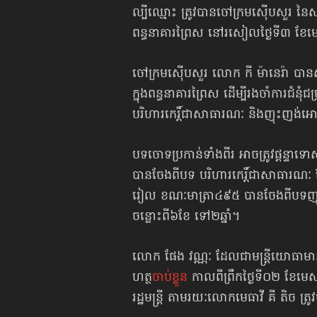
ល្បីឈ្មោះ ត្រូវបានចៅក្រមស៊ើបសួរ នៃស
ពន្ធនាគារព្រៃស នៅរសៀលថ្ងៃទី៣ ខែម
ចៅក្រមស៊ើបសួរ លោក កី ម៉ានេរ៉ា​​​ ប
ក្នុងពន្ធនាគារព្រៃស ដើម្បីរងចាំការ
បរិហារកេរ្តិ៍​ជា​សាធារណៈ និង​ញុះញង់​អោយ​ប្
​បទចោទប្រកាន់​ទាំងពីរ​ អាចត្រូវផ្តន្ទា
បានចែង​ពីបទ បរិហារកេរ្តិ៍​ជា​សាធារណៈ
រៀល​ ខណៈមាត្រា៤៩៥ បានចែង​ពីបទញុះញង់ ​ឲ្
ចន្លោះ​ពី៦​ខែ ទៅ២​ឆ្នាំ​។​
​​លោក ផែង វណ្ណៈ ដែលជាមន្ត្រី​យោធាមានន
ហត្ថ
ចាប់ខ្លួន
កាលពី​ព្រឹក​ថ្ងៃទី​០២ ខ
រដ្ឋមន្ត្រី តាមរយៈលោកមេធាវី គី តិច ត