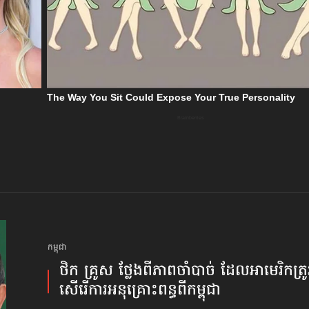
កម្ពុជា
ថិក គ្រូស ថ្លែង​ពីភាពចាំបាច់​ ដែល​អាមេរិក​ត្រូវ
សើរើ​ការអនុគ្រោះពន្ធពីកម្ពុជា