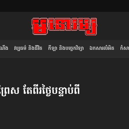
ំណឹង
វប្បធម៌ និងជីវិត
កីឡា និងបច្ចេកវិទ្យា
ឯកសារលំអិត
កំសាន
សម រង្ស៊ី៖ កម្ពុជាគួរមើលគំរូ​តាម​
លិខិតប្រិយមិត្ត៖ «កាមតណ្ហា​
វៀតណាម ក្នុង​ការប្តូរ​មេដឹកនាំ របស់​
មនុស្ស»
ព្រៃស តែ​ពីរថ្ងៃ​បន្ទាប់​ពី
ខ្លួន