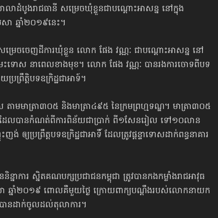
ាលាដំបូងរាជធានី សម្រេចឃុំខ្លួនជាបណ្ដោះអាសន្ន នៅក្នុង
េសា ឆ្នាំ២០១៩នេះ។
ានសម្រេចចេញដីការឃុំខ្លួន លោក ផែង វណ្ណៈ ជាបណ្ដោះអាសន្ន នៅ
ជំនុំជម្រះទោស នាពេលខាងមុខ។ លោក ផែង វណ្ណៈ បានរងការចោទពីបទ​
រព្រឹត្តិ​បទឧក្រិដ្ឋ​ជាអាទ៍​។​
ទោស ​តាម​​មាត្រា៣០៥ និង​មាត្រា៤៩៥ នៃ​ក្រមព្រហ្មទណ្ឌ​។​ មាត្រា៣០៥
 ដែល​បានកំណត់​ពី​ការពិន័យ​ជា​ប្រាក់ ពី១​សែន​រៀល ទៅ១០​លាន​
យ​ប្រព្រឹត្ត​បទឧក្រិដ្ឋ​ជាអាទិ៍ ដែល​ត្រូវ​ផ្តន្ទាទោស​ដាក់ពន្ធនាគារ
ិន្នាការ ស្និតគណបក្សប្រជាជនកម្ពុជា ត្រូវបាន​កងកម្លាំង​រាជអាវុធ
ែមេសា ឆ្នាំ២០១៩ ពោលគឺមួយថ្ងៃ ក្រោយពាក្យបណ្ដឹងរបស់លោកនាយក
្រូវបានដាក់ចូលដល់តុលាការ​។