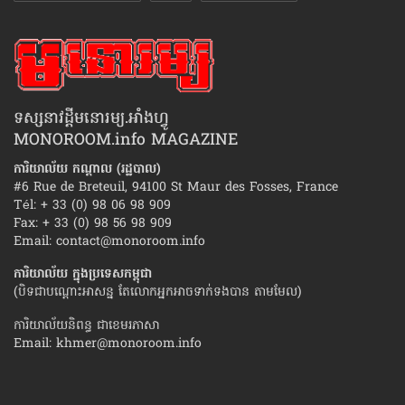
ទស្សនាវដ្ដីមនោរម្យ.អាំងហ្វូ
MONOROOM.info MAGAZINE
ការិយាល័យ កណ្ដាល (រដ្ឋបាល)
#6 Rue de Breteuil, 94100 St Maur des Fosses, France
Tél: + 33 (0) 98 06 98 909
Fax: + 33 (0) 98 56 98 909
Email:
contact@monoroom.info
ការិយាល័យ ក្នុង​ប្រទេស​កម្ពុជា
(បិទជាបណ្ដោះអាសន្ន តែលោកអ្នកអាចទាក់ទងបាន តាមមែល)
ការិយាល័យនិពន្ធ ជាខេមរភាសា
Email:
khmer@monoroom.info