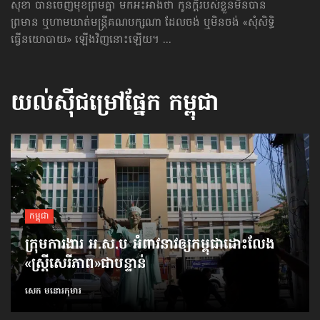
សុខា បានចេញមុខព្រមគ្នា មកអះអាងថា កូនក្ដីរបស់ខ្លួនមិនបាន
ព្រមាន ឬហាមឃាត់មន្ត្រីគណបក្សណា ដែលចង់ ឬមិនចង់ «សុំសិទ្ធិ​​
ធ្វើ​នយោបាយ» ឡើងវិញនោះឡើយ។ ...
យល់ស៊ីជម្រៅផ្នែក
កម្ពុជា
កម្ពុជា
ក្រុមការងារ អ.ស.ប អំពាវនាវ​ឲ្យកម្ពុជា​ដោះលែង​
«ស្ត្រីសេរីភាព»​ជាបន្ទាន់
សេក មនោរកុមារ