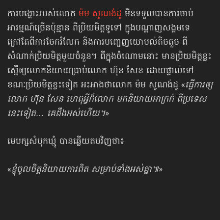
ការបង្ហោះរបស់លោក
ម៉ម សូណង់ដូ
មិនទទួលបានការចាប់
អារម្មណ៍ច្រើនប៉ុន្មាន ពីប្រិយមិត្តទូទៅ ក្នុងបណ្ដាញសង្គមទេ
ក្រៅតែពីការចែករំលែក និងការបញ្ចេញយោបល់តិចតួច ពី
សំណាក់ប្រិយមិត្តមួយចំនួន។ ពីក្នុងចំណោមនោះ មានប្រិយមិត្តខ្លះ
ស្នើឲ្យលោកនិយាយប្រាប់លោក ហ៊ុន សែន ដោយផ្ទាល់ទៅ
ខណៈប្រិយមិត្តខ្លះទៀត អះអាងថាលោក ម៉ម សូណង់ដូ «
ធ្វើការឲ្យ
លោក ហ៊ុន សែន ហេតុអ្វីក៏លោក មកនិយាយអាក្រក់ ពីប្រទេស
នេះទៀត… គេដឹងអស់ហើយ។
»
មេបក្សសំបុកឃ្មុំ បានឆ្លើយតបវិញថា៖
«
ខ្ញុំចូលចិត្តនិយាយការពិត សម្រាប់ទាំងអស់គ្នា៕
»