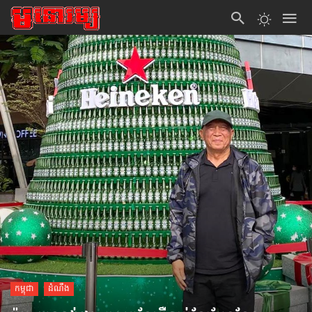
កម្ពុជា
ដំណឹង