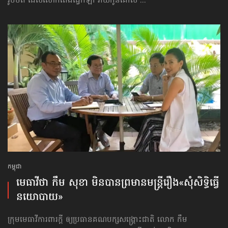
រូបថត ដែលលោកតែងធ្វើកីឡា វាយកូនគោល ...
កម្ពុជា
មេធាវីថា កឹម សុខា មិនបាន​ព្រមាន​មន្ត្រី​រឿង​«សុំសិទ្ធិ​​ធ្វើ​
នយោបាយ»
ក្រុមមេធាវីការពារក្ដី ឲ្យប្រធានគណបក្សសង្គ្រោះជាតិ លោក កឹម