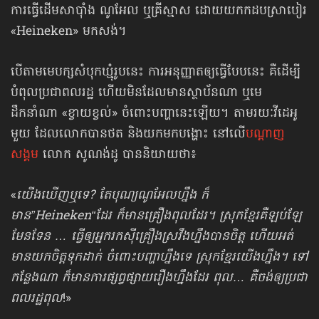
ការធ្វើដើមសាបុាំង ណូអែល ឬគ្រីស្មាស ដោយយកកដបស្រាបៀរ
«
Heineken
» មកសង់។
បើតាមមេបក្សសំបុកឃ្មុំរូបនេះ ការអនុញ្ញាតឲ្យធ្វើបែបនេះ គឺដើម្បី
បំពុលប្រជាពលរដ្ឋ ហើយមិនដែល​មានស្ថាប័នណា ឬមេ
ដឹកនាំណា «ខ្វាយខ្វល់» ចំពោះបញ្ហានេះឡើយ។ តាមរយៈវីដេអូ
មួយ ដែលលោកបានថត និងយកមកបង្ហោះ នៅលើ
បណ្ដាញ
សង្គម
លោក សូណង់ដូ បាននិយាយថា៖
«
យើងឃើញឬទេ? តែបុណ្យណូអែលហ្នឹង ក៏
មាន”
Heineken
“ដែរ ក៏មានគ្រឿងពុលដែរ។ ស្រុកខ្មែរគឺឡប់ឡែ
មែនទែន … ធ្វើឲ្យអ្នករកស៊ីគ្រឿងស្រវឹងហ្នឹងបានចិត្ត ហើយអត់
មានយកចិត្តទុកដាក់ ចំពោះបញ្ហាហ្នឹងទេ ស្រុកខ្មែរយើងហ្នឹង។ ទៅ
កន្លែងណា ក៏មានការផ្សព្វផ្សាយរឿងហ្នឹងដែរ ពុល… គឺចង់ឲ្យប្រជា
ពលរដ្ឋពុល
!»