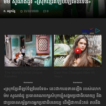
ម៉ម សូណង់ដូ៖ «ស្រុកខ្មែរ​គឺឡប់ឡែ​មែនទែន»
ក. ឈូករ័ត្ន
21/12/2020
0
«ស្រុកខ្មែរ​គឺឡប់ឡែ​មែនទែន» នេះជាការឧទានឡើង របស់លោក
ម៉ម សូណង់ដូ ប្រធានគណបក្ស​សំបុកឃ្មុំសង្គម​ប្រជាធិបតេយ្យ និង
ជា​ប្រធានសម្ព័ន្ធភាពអ្នកប្រជាធិបតេយ្យ ដើម្បីជាការរិះគន់ តបនឹង