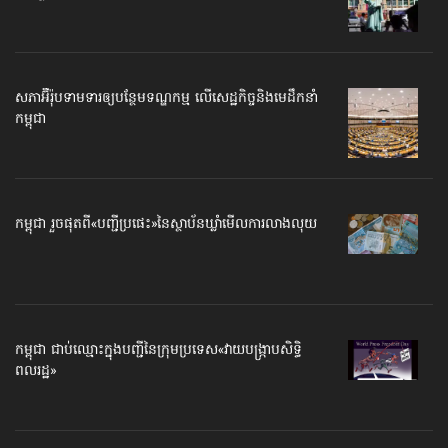
សភាអ៊ឺរ៉ុបទាមទារ​ឲ្យបន្ថែម​ទណ្ឌកម្ម លើសេដ្ឋកិច្ច​និងមេដឹកនាំ
កម្ពុជា
កម្ពុជា រួចផុតពី«បញ្ជីប្រផេះ»​នៃស្ថាប័ន​ឃ្លាំមើល​ការលាងលុយ
កម្ពុជា ជាប់ឈ្មោះ​​ក្នុងបញ្ជី​​នៃក្រុមប្រទេស​«វាយបង្ក្រាប​សិទ្ធិ
ពលរដ្ឋ»