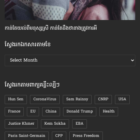
កាន់តែ​យល់​ពី​មនុស្សស្រី កាន់​តែ​ដឹង​ថា​នាង​ត្រូវ​ការ​អី
ហេ
ស្វែងរកឯកសារតាមខែ
ស្វែងរក
ឯកសារ
តាមខែ
ស្វែងរកតាមពាក្យគន្លឹះល្បីៗ
Hun Sen
CoronaVirus
Sam Rainsy
CNRP
USA
France
EU
China
Donald Trump
Health
Justice Khmer
Kem Sokha
EBA
Paris Saint-Germain
CPP
Press Freedom