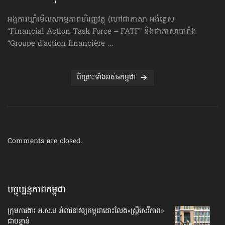
អង្គការឃ្លាំមើលសកម្មភាពហិរញ្ញវត្ថុ (ហៅ​ជា​ភាសា អង់គ្លេស
“Financial Action Task Force – FATF” និងជាភាសាបារាំង
“Groupe d’action financière ...
ពិគ្រោះទាំងអស់»កម្ពុជា
Comments are closed.
បច្ចុប្បន្នភាព​កម្ពុជា
ក្រុមការងារ អ.ស.ប អំពាវនាវ​ឲ្យកម្ពុជា​ដោះលែង​«ស្ត្រីសេរីភាព»​
ជាបន្ទាន់