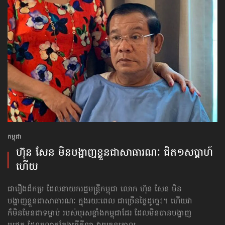
កម្ពុជា
ហ៊ុន សែន មិន​បង្ហាញ​ខ្លួន​ជាសាធារណៈ ជិត១សប្ដាហ៍
ហើយ
ជារឿងដ៏កម្រ ដែលនាយករដ្ឋមន្ត្រីកម្ពុជា លោក ហ៊ុន សែន មិន​
បង្ហាញ​ខ្លួន​ជាសាធារណៈ ក្នុងរយៈពេល ជាច្រើនថ្ងៃដូច្នេះ។ ហើយវា
ក៏មិនមែនជាទម្លាប់ របស់បុរសខ្លាំងកម្ពុជាដែរ ដែលមិនបានបង្ហាញ