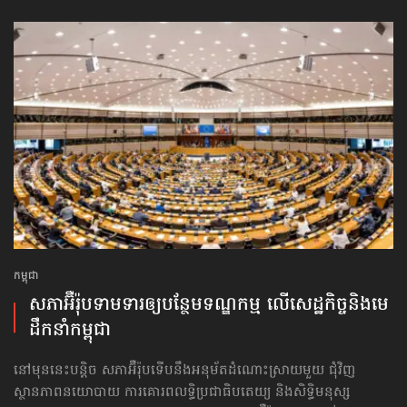
កម្ពុជា
សភាអ៊ឺរ៉ុបទាមទារ​ឲ្យបន្ថែម​ទណ្ឌកម្ម លើសេដ្ឋកិច្ច​និងមេ
ដឹកនាំកម្ពុជា
នៅមុននេះបន្តិច សភាអ៊ឺរ៉ុបទើបនឹងអនុម័តដំណោះស្រាយមួយ ជុំវិញ
ស្ថានភាពនយោបាយ ការគោរព​លទ្ធិ​ប្រជាធិបតេយ្យ និងសិទ្ធិមនុស្ស