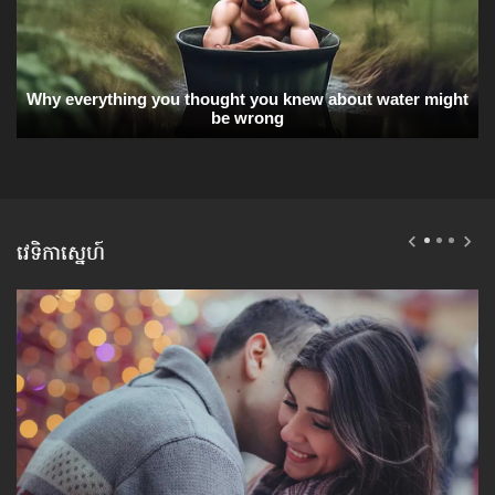
វេទិកាស្នេហ៍