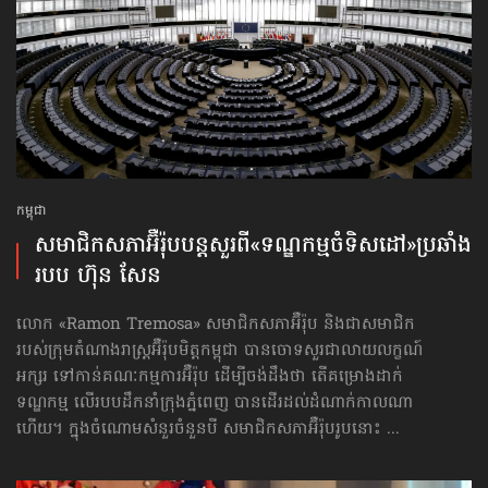
កម្ពុជា
សមាជិកសភា​អ៊ឺរ៉ុប​បន្តសួរ​ពី​«ទណ្ឌកម្មចំទិសដៅ»​ប្រឆាំង​
របប ហ៊ុន សែន
លោក «Ramon Tremosa» សមាជិកសភាអ៊ឺរ៉ុប និងជាសមាជិក
របស់ក្រុម​តំណាងរាស្ត្រអ៊ឺរ៉ុបមិត្តកម្ពុជា បានចោទសួរជាលាយលក្ខណ៍
អក្សរ ទៅកាន់គណៈកម្មការអ៊ឺរ៉ុប ដើម្បីចង់ដឹងថា តើគម្រោងដាក់
ទណ្ឌកម្ម លើរបបដឹកនាំក្រុងភ្នំពេញ បានដើរដល់ដំណាក់កាលណា
ហើយ។ ក្នុងចំណោមសំនួរចំនួនបី សមាជិកសភាអ៊ឺរ៉ុបរូបនោះ ...