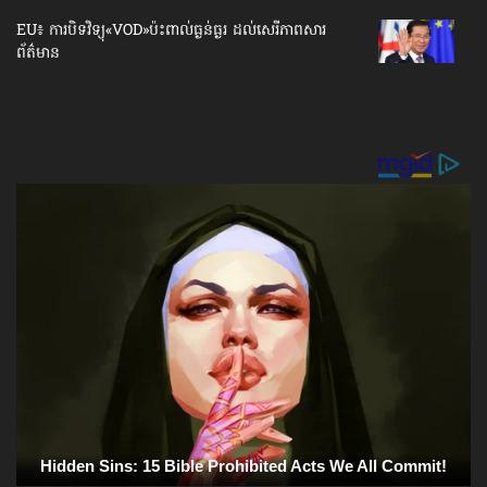
EU៖ ការបិទវិទ្យុ«VOD»ប៉ះពាល់ធ្ងន់ធ្ងរ ដល់សេរីភាព​សារ
ព័ត៌មាន