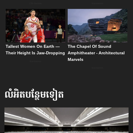
លំអិតបន្ថែមទៀត