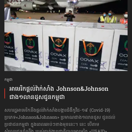
កម្ពុជា
អាមេរិក​ផ្ដល់វ៉ាក់សាំង Johnson&Johnson
ជាង១លានដូស​ជូនកម្ពុជា
សហរដ្ឋអាមេរិក​នឹងផ្ដល់វ៉ាក់សាំងបង្ការជំងឺកូវីដ-១៩ (Covid-19)
ប្រភេទ«Johnson&Johnson» ប្រមាណ​ជាង១លានដូស ជូនដល់
ប្រជាជន​កម្ពុជា ក្នុងពេលឆាប់ៗខាងមុខនេះ។ នេះ បើតាម
សំណេរជូនដំណឹង របស់​ភ្នាក់ងារ​រដ្ឋាភិបាលអាមេរិក «USAID»