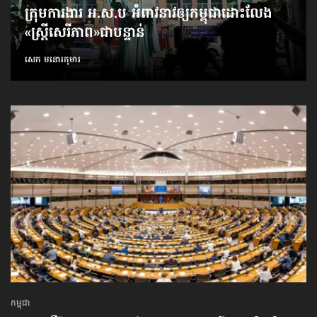
ក្រុមការងារ អ.ស.ប អំពាវនាវ​ឲ្យកម្ពុជា​ដោះលែង​
«ស្ត្រីសេរីភាព»​ជាបន្ទាន់
សេក មនោរកុមារ
កម្ពុជា