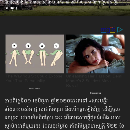
ប្រាសាទអង្គរវត្ត ក្នុងខេត្តសៀមរាប អតីតរាជធានី នៃចក្រភពខ្មែរ។ (រូបថត ប៊ុន
ណារុន)
ចាប់ពីថ្ងៃទី០១ ខែមិថុនា ឆ្នាំ២០២០​នេះតទៅ «សារមន្ទីរ​
ទាំង៣»របស់អាជ្ញាធរជាតិអប្សរា នឹងបើកទ្វាឡើងវិញ ដើម្បីចូល
ទស្សនា ដោយមិនគិតថ្លៃ។ នេះ បើតាមសេចក្ដីជូនដំណឹង របស់
ស្ថាប័នជាតិមួយនេះ ដែលចុះថ្ងៃខែ តាំងពីថ្ងៃព្រហស្បត្តិ៍ ទី២២ ខែ