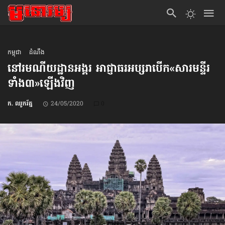
កម្ពុជា
ដំណឹង
នៅរមណីយដ្ឋាន​អង្គរ អាជ្ញាធរ​អប្សរា​​បើក​«សារមន្ទីរ​
ទាំង៣»​ឡើងវិញ
ក. ឈូករ័ត្ន
24/05/2020
0