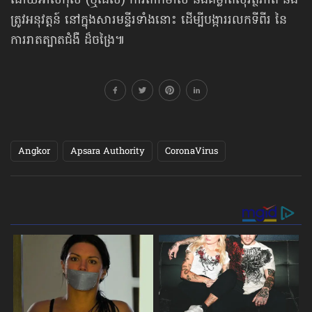
ដោយអាល់កុល (ឬជែល) ការពាក់ម៉ាស់ និងគម្លាតសុវត្ថិភាព នឹង
ត្រូវអនុវត្តន៍ នៅក្នុង​សារមន្ទីរ​ទាំងនោះ ដើម្បីបង្ការរលកទីពីរ នៃ
ការរាតត្បាតជំងឺ ដ៏ចង្រៃ៕
Angkor
Apsara Authority
CoronaVirus