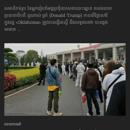
សមាជិក៦រូប នៃអ្នករៀបចំអង្គប្រជុំឃោសនាបោះឆ្នោត របស់លោក
ប្រធានាធិបតី ដូណាល់ ត្រាំ (Donald Trump) កាលពីថ្ងៃសៅរ៍
ក្នុងរដ្ឋ «Oklahoma» ត្រូវបាន​ធ្វើ​តេស្ដិ៍ ដឹងលទ្ធផលថា បានឆ្លង
មេរោគ ...
របាយការណ៍