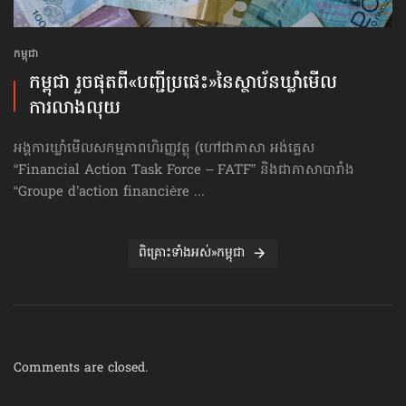
កម្ពុជា
កម្ពុជា រួចផុតពី«បញ្ជីប្រផេះ»​នៃស្ថាប័ន​ឃ្លាំមើល​
ការលាងលុយ
អង្គការឃ្លាំមើលសកម្មភាពហិរញ្ញវត្ថុ (ហៅ​ជា​ភាសា អង់គ្លេស
“Financial Action Task Force – FATF” និងជាភាសាបារាំង
“Groupe d’action financière ...
ពិគ្រោះទាំងអស់»កម្ពុជា
Comments are closed.