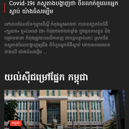
Covid-19៖ ភស្ដុតាង​បង្ហាញថា ចិន​លាក់​តួលេខ​អ្នក
ស្លាប់ យ៉ាងធំសម្បើម
នៅពេលដែលចិនកុម្មុយនីស្ដិ៍ កំពុងអួតអាងថា ការរាតត្បាតនៃជំងឺ​
«កូរូណា» ឬ​«Covid-19» កំពុងថមថយកម្លាំង ក្នុង​ប្រទេសខ្លួន និង
បម្រាមនានា កំពុងត្រូវបានលើកចេញ ជាបន្តបន្ទាប់នោះ ស្រាប់តែ
ភស្ដុតាង​ដែលបង្ហាញឲ្យដឹង ពីចំនួន​អ្នកជំងឺស្លាប់ ដោយសារមេរោគ
ខាងលើ យ៉ាងធំសម្បើម ...
យល់ស៊ីជម្រៅផ្នែក
កម្ពុជា
កម្ពុជា