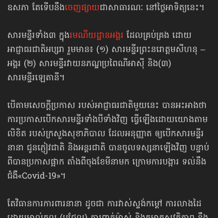
ឧសភា តែទើប​នឹង
​ចេញផ្សាយ
​ជាសាធារណៈ នៅថ្ងៃអាទិត្យនេះ។
សារមន្ទីរទាំង៣ ក្នុង
រមណីយដ្ឋានអង្គរ
ដែលគ្រប់គ្រង ដោយ
អាជ្ញាធរជាតិអប្សរា រួមមាន៖ (១) សារមន្ទីរព្រះនរោត្ដមសីហនុ –
អង្គរ (២) សារមន្ទីរវាយនភណ្ឌ​ប្រពៃណី​អាស៊ី និង(៣)
សារមន្ទីរឡេតានី។
បើតាមសេចក្ដីប្រកាស របស់អាជ្ញាធរជាតិមួយនេះ បានអះអាងថា
ការប្រកាសបើក​សារមន្ទីរ​ទាំងបីទាំងវិញ ធ្វើឡើងដោយយោងតាម
លិខិត របស់ក្រសួងសុខាភិបាល ដែល​អនុញ្ញាត ឲ្យបើកសារមន្ទីរ
នានា ជូនភ្ញៀវជាតិ និងអន្តរជាតិ បានចូលទស្សនា​ឡើងវិញ បន្ទាប់
ពីបាន​ប្រកាសផ្អាក តាំងពីចុងខែមីនាមក ក្រោមការបង្ការ ទល់នឹង
ជំងឺ«Covid-19»។
តែវិធានការ​ការពារនានា ដូចជា ការវាស់ស្ទង់កម្ដៅ ការលាងដៃ