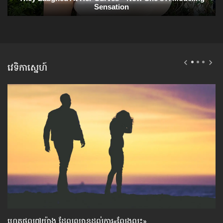
វេទិកាស្នេហ៍
ហេតុផល៧យ៉ាង ដែល​ឈាន​ដល់​ការ«លែងលះ»
វិធ