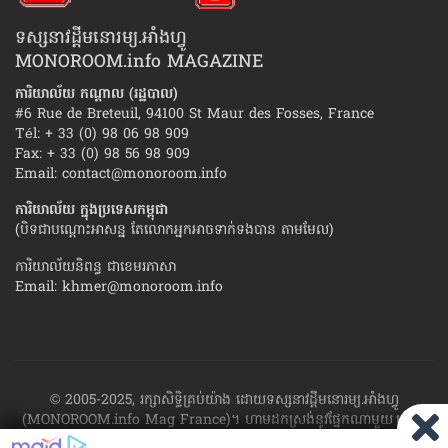
ទស្សនាវដ្ដីមនោរម្យ.អាំងហ្វូ
MONOROOM.info MAGAZINE
ការិយាល័យ កណ្ដាល (រដ្ឋបាល)
#6 Rue de Breteuil, 94100 St Maur des Fosses, France
Tél: + 33 (0) 98 06 98 909
Fax: + 33 (0) 98 56 98 909
Email:
contact@monoroom.info
ការិយាល័យ ក្នុង​ប្រទេស​កម្ពុជា
(បិទជាបណ្ដោះអាសន្ន តែលោកអ្នកអាចទាក់ទងបាន តាមមែល)
ការិយាល័យនិពន្ធ ជាខេមរភាសា
Email:
khmer@monoroom.info
© 2005-2025, រក្សាសិទ្ធិគ្រប់យ៉ាង ដោយទស្សនាវដ្ដី​មនោរម្យ.អាំងហ្វូ
(MONOROOM.info Mag France)។ ហាម​ដក​ស្រង់​នូវ​ផ្នែក​ណា​មួយ​ ឬ​ផ្នែក​
ទាំង​អស់ ​នៃ​ការ​ផ្សាយ​របស់​ទស្សនាវដ្ដី​​មនោរម្យ.អាំងហ្វូ យក​ទៅ​​បោះពុម្ព នៅ