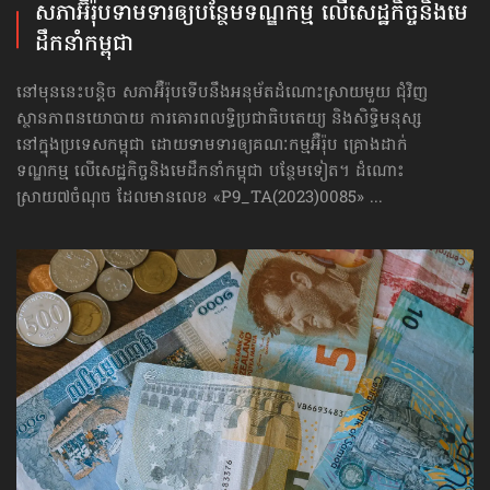
សភាអ៊ឺរ៉ុបទាមទារ​ឲ្យបន្ថែម​ទណ្ឌកម្ម លើសេដ្ឋកិច្ច​និងមេ
ដឹកនាំកម្ពុជា
នៅមុននេះបន្តិច សភាអ៊ឺរ៉ុបទើបនឹងអនុម័តដំណោះស្រាយមួយ ជុំវិញ
ស្ថានភាពនយោបាយ ការគោរព​លទ្ធិ​ប្រជាធិបតេយ្យ និងសិទ្ធិមនុស្ស
នៅក្នុងប្រទេសកម្ពុជា ដោយទាមទារឲ្យគណៈកម្មអ៊ឺរ៉ុប គ្រោងដាក់​
ទណ្ឌកម្ម លើសេដ្ឋកិច្ច​និងមេដឹកនាំកម្ពុជា បន្ថែមទៀត។ ដំណោះ
ស្រាយ៧ចំណុច ដែលមានលេខ «P9_TA(2023)0085» ...