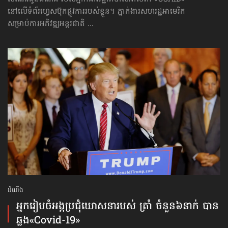
នៅលើទំព័រហ្វេសប៊ុក​ផ្លូវការ​របស់ខ្លួន។ ភ្នាក់ងារសហរដ្ឋអាមេរិក
សម្រាប់ការអភិវឌ្ឍអន្តរជាតិ ...
ដំណឹង
អ្នករៀបចំ​អង្គប្រជុំ​ឃោសនា​របស់ ត្រាំ ចំនួន​​៦នាក់ បាន
ឆ្លង​«Covid-19»