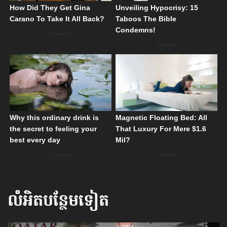
លំអិតបន្ថែមទៀត