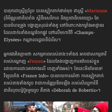
បាតុករជាស្ត្រីប្រាំរូប បានស្លៀកពាក់ផាត់មុខ ជាស្ត្រី «
Marianne
(និមិត្តរូបជាតិបារាំង ស្ដីពីរសេរីភាព និងប្រជាធិបតេយ្យ)» តែ
បានចំហរទ្រូង បង្ហាញសុដន់ទាំងគូ នៅចំពោះកងកម្លាំងអាជ្ញាធរ
ដែលដាក់រនាំងខណ្ឌចែកផ្លូវ នៅលើមហាវិថី «Champs-
Elysées» កណ្ដាលរដ្ឋធានីប៉ារីស។
អ្នកផងគិតភ្លាមថា សកម្មភាពរបស់នាងៗទាំង៥ អាចជាសកម្មនារី
របស់បណ្ដាញ «
Femen
» ដែលតែងបង្ហាញការតវ៉ារបស់ខ្លួន
ដោយការដោះអាវខាងលើ ចេញទាំងអស់។ តែនេះមិនមែនទេ!
វិទ្យុបារាំង «France Info» បានរាយការណ៍ថា ការស្លៀកពាក់
របស់នាងទាំង៥រូប វាជាការឆ្នៃប្រឌិតឡើង របស់សិល្បការិនី
ជាតិលុចហ្សំប៊ួរមួយរូប គឺនាង «Déborah de Robertis»។