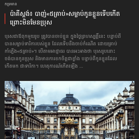
កម្រមាន
ប៉ាគីស្ដង់៖ បាញ់«៥គ្រាប់»​សម្លាប់កូនខ្លួន​ទើបកើត
ព្រោះមិនមែនប្រុស
បុរសជាឪពុកមួយរូប ត្រូវបានចាប់ខ្លួន ក្នុងថ្ងៃព្រហស្បត្តិ៍នេះ បន្ទាប់ពី
បានសម្លាប់ទារិការបស់ខ្លួន ដែលទើបនឹងចាប់កំណើត ដោយគ្រាប់
កាំភ្លើង«៥គ្រាប់»។ បើតាមអាជ្ញាធរ បានអះអាងថា បុរសរូបនោះ
ចង់បានកូនប្រុស និងមានការខកចិត្តជាខ្លាំង បន្ទាប់ពីកូនខ្លួនដែល
កើតមក ជាទារិកា។ ហេតុការណ៍កើតឡើង ...