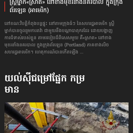
ស្ត្រីម្នាក់​«ស្រាត» នៅខាងមុខ​រនាំង​នគរបាល ក្នុងក្រុង​
ព័រឡេន (អាមេរិក)
នៅខណៈវិបត្តិកំពុងបន្តផ្ទុះ នៅតាមក្រុងធំៗ នៃសហរដ្ឋអាមេរិក ស្ត្រី
ម្នាក់បានចូលរួម​ការតវ៉ា ជាមួយនឹងបណ្ដាបាតុករដែរ ដោយបង្ហាញ​
ការជំទាស់របស់ខ្លួន តាមរបៀបដ៏​ពិសេស​មួយ គឺ«ស្រាត» នៅខាង
មុខ​រនាំង​នគរបាល ក្នុងក្រុងព័រឡេន (Portland) ភាគខាងលិច
សហរដ្ឋអាមេរិក។ ហេតុការណ៍បានកើតឡើង ...
យល់ស៊ីជម្រៅផ្នែក
កម្រ
មាន