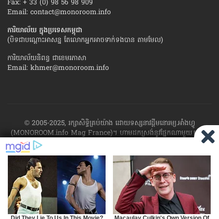
Fax: + 33 (0) 98 56 98 909
Email:
contact@monoroom.info
ការិយាល័យ ក្នុង​ប្រទេស​កម្ពុជា
(បិទជាបណ្ដោះអាសន្ន តែលោកអ្នកអាចទាក់ទងបាន តាមមែល)
ការិយាល័យនិពន្ធ ជាខេមរភាសា
Email:
khmer@monoroom.info
© 2005-2025, រក្សាសិទ្ធិគ្រប់យ៉ាង ដោយទស្សនាវដ្ដី​មនោរម្យ.អាំងហ្វូ
(MONOROOM.info Mag France)។ ហាម​ដក​ស្រង់​នូវ​ផ្នែក​ណា​មួយ​ ឬ​ផ្នែក​
ទាំង​អស់ ​នៃ​ការ​ផ្សាយ​របស់​ទស្សនាវដ្ដី​​មនោរម្យ.អាំងហ្វូ យក​ទៅ​​បោះពុម្ព នៅ
លើក្រដាស ឬតាម​ប្រព័ន្ធ​អេឡិច​ត្រូនិច - ផ្សាយ​តាម​រលក​ធាតុអាកាស ឬតាមប្រព័ន្ធ
អេឡិចត្រូនិច - សរសេរ​ឡើង​វិញ ឬ​ចែក​ចាយ​ តាមវិធីណាក៏ដោយ ដោយ​គ្មាន​ការ​
យល់ព្រម ជា​លាយ​លក្ខណ៍​អក្សរ​ ពី​ចាងហ្វាង​ការ​ផ្សាយ​។
ផ្ទុយមកវិញ ដើម្បី​ទទួល​
បាននូវសិទ្ធិ​ទាំងនេះ សូម​ទាក់​ទង​មក​ទស្សនាវដ្ដី។
RSS
SP
MIRROR
ARCHIVE