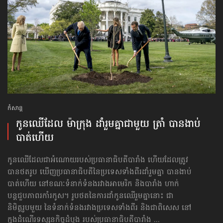
កំសាន្ដ
កូនឈើ​ដែល ម៉ាក្រុង ដាំ​រួមគ្នា​ជាមួយ ត្រាំ បានងាប់​
បាត់​ហើយ
កូនឈើដែលជាអំណោយរបស់ប្រធានាធិបតីបារាំង ហើយដែលត្រូវ
បានថតរូប ឃើញប្រធានាធិបតីនៃប្រទេសទាំងពីរដាំរួមគ្នា បានងាប់​
បាត់​ហើយ នៅខណៈទំនាក់ទំនងរវាងអាមេរិក និងបារាំង ហាក់
បន្តជួបភាពរកាំរកូស។ រូបថតនៃការដាំកូនឈើរួមគ្នានោះ ជា
និមិត្តរូបមួយ នៃទំនាក់ទំនងរវាងប្រទេសទាំងពីរ និងជាពិសេស នៅ
ក្នុងដំណើរទស្សនកិច្ចដំបូង របស់ប្រធានាធិបតីបារាំង ...