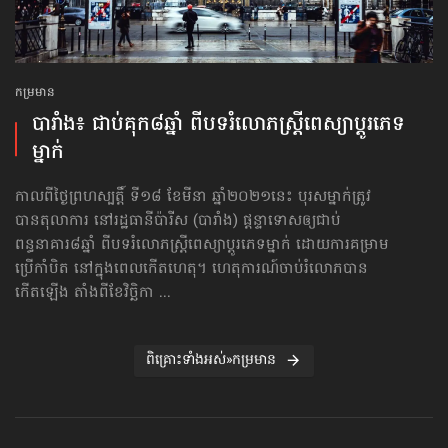
កម្រមាន
បារាំង៖ ជាប់គុក៨ឆ្នាំ ពីបទរំលោភ​ស្ត្រីពេស្យា​ប្ដូរភេទ​
ម្នាក់
កាលពីថ្ងៃព្រហស្បត្តិ៍ ទី១៨ ខែមីនា ឆ្នាំ២០២១នេះ បុរសម្នាក់ត្រូវ
បានតុលាការ នៅរដ្ឋធានីប៉ារីស (បារាំង) ផ្ដន្ទាទោស​ឲ្យជាប់​
ពន្ធនាគារ៨ឆ្នាំ ពីបទរំលោភ​ស្ត្រីពេស្យា​ប្ដូរភេទ​ម្នាក់ ដោយការគម្រាម
ប្រើកាំបិត នៅក្នុង​ពេល​កើតហេតុ។ ហេតុការណ៍ចាប់រំលោភ​បាន
កើតឡើង តាំងពីខែវិច្ឆិកា ...
ពិគ្រោះទាំងអស់»កម្រមាន