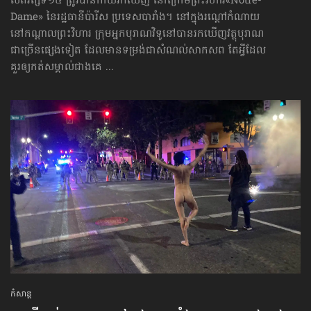
សតវត្សទី១៤ ត្រូវបានកាយរកឃើញ នៅក្រោមព្រះវិហារ«Notre-
Dame» នៃរដ្ឋធានីប៉ារីស ប្រទេសបារាំង។ នៅក្នុងរណ្ដៅកំណាយ
នៅកណ្ដាលព្រះវិហារ ក្រុមអ្នកបុរាណវិទូនៅបាន​រកឃើញ​វត្ថុបុរាណ
ជាច្រើនផ្សេងទៀត ដែលមានទម្រង់ជាសំណល់សាកសព តែអ្វីដែល
គួរឲ្យកត់សម្គាល់ជាងគេ ...
កំសាន្ដ