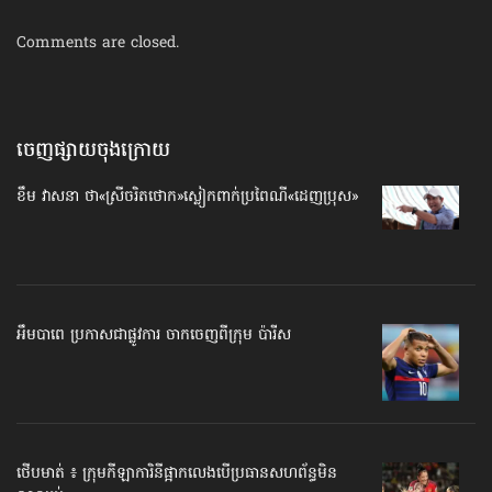
Comments are closed.
ចេញផ្សាយចុងក្រោយ
ខឹម វាសនា ថា«ស្រីចរិតថោក»​ស្លៀកពាក់ប្រពៃណី​«ដេញប្រុស»
អឹមបាពេ ប្រកាសជាផ្លូវការ ចាកចេញពីក្រុម ប៉ារីស
ថើបមាត់ ៖ ក្រុមកីឡាការិនី​ផ្អាកលេង​​បើប្រធានសហព័ន្ធ​មិន