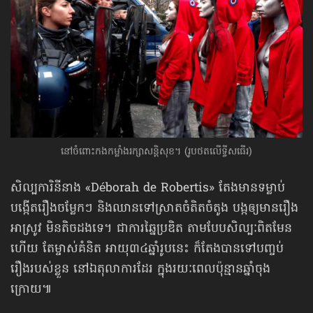
នៅចំពោះកងកម្លាំងរក្សាសន្តិសុខ។ (រូបថតលើទ្វីសធើរ)
សិល្បការិនីនាង «Déborah de Robertis» តែងមានទម្លាប់
បង្កើតរឿងចម្លែកៗ និងឈានទៅស្រាតចំតិតចំតូង បង្កឲ្យមានរឿង
អាស្រូវ មិនតិចដងទេ។ ជាការឆ្នៃប្រឌិត តាមបែបសិល្បៈពិតមែន
ហើយ តែម្ចាស់គំនិត អាយុ៣៤ឆ្នាំរូបនេះ ក៏តែងបានទៅបញ្ចប់
រឿងរបស់ខ្លួន នៅឯតុលាការដែរ ក្នុងរយៈពេលប៉ុន្មានឆ្នាំចុង
ក្រោយ៕