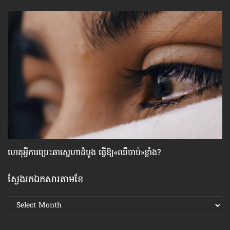
ហេតុអ្វី​ការប្រេះឆា​ស្នេហា​ដំបូង ធ្វើ​ឱ្យ​«ឈឺចាប់»​ខ្លាំង?
ស្
ស្វែងរកឯកសារតាមខែ
ស្វែងរក
ឯកសារ
តាមខែ