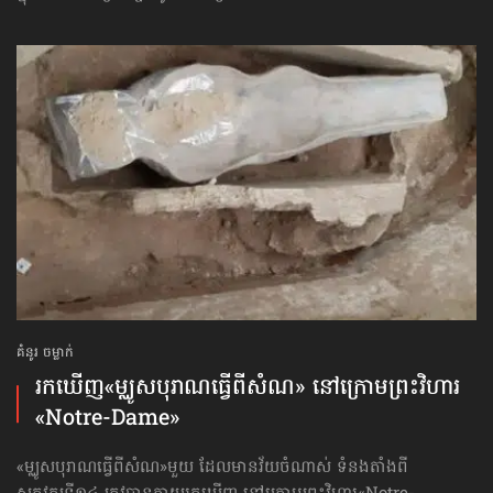
គំនូរ ចម្លាក់
រកឃើញ​«ម្ឈូសបុរាណ​ធ្វើពី​សំណ» នៅក្រោមព្រះវិហារ​
«Notre-Dame»
«ម្ឈូសបុរាណ​ធ្វើពី​សំណ»មួយ ដែលមានវ័យចំណាស់ ទំនងតាំងពី