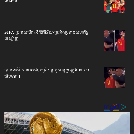
លាឈប់
FIFA ប្រកាសបើក​«នីតិវិធីវិន័យ»​ប្រឆាំងប្រធានសហព័ន្ធ​
អេស្ប៉ាញ
បាល់ទាត់​ពិភពលោក​ផ្នែកស្រី៖ ប្រកួតឈ្នះរួច​ត្រូវបានចាប់…
ថើបមាត់ !