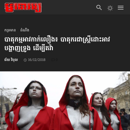
កម្រមាន
ដំណឹង
បាតុកម្មអាវកាក់លឿង៖ បាតុករជាស្ត្រីដោះអាវ
បង្ហាញទ្រូង ដើម្បីតវ៉ា
ជ័យ វិបុល
16/12/2018
0