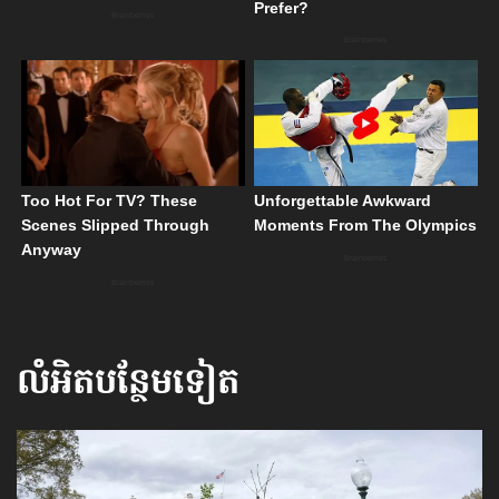
លំអិតបន្ថែមទៀត