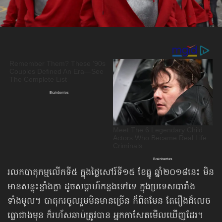
រលកបាតុកម្មលើកទី៥ ក្នុងថ្ងៃសៅរ៍ទី១៥ ខែធ្នូ ឆ្នាំ២០១៨នេះ មិន
មានសន្ទុះខ្លាំងក្លា ដូចសប្ដាហ៍កន្លងទៅទេ ក្នុងប្រទេសបារាំង
ទាំងមូល។ បាតុករចូលរួមមិនមានច្រើន ក៏ពិតមែន តែរឿងដ៏លេច
ធ្លោជាងមុន ក៏រហ័សឆាប់ត្រូវបាន អ្នកកាសែតមើលឃើញដែរ។