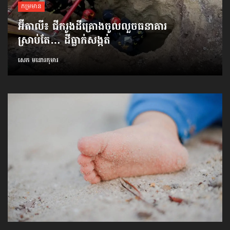
កម្រមាន
អ៊ីតាលី៖ ជីករូងដី​គ្រោងចូលលួច​ធនាគារ
ស្រាប់តែ… ដីធ្លាក់សង្កត់
សេក មនោរកុមារ