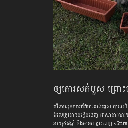
ឲ្យកោរសក់បួស ព្រោះប
បើតាមអ្នកសារព័ត៌មានអង់គ្លេស បានលើ
ដែលត្រូវបានបង្ហើបចេញ ជាសាធារណៈ។
អាយុ៤៨ឆ្នាំ និងមានឈ្មោះពេញ «Srira