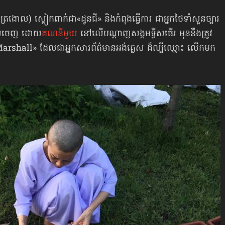
រងោល) ស្លៀកពាក់ជា«ដូនជី» និងកំពុង​ធ្វើការ ជាអ្នកថៃទាំសួនច្បារ
លាយចេញ ដោយ​
គណនីមួយ
នៅលើ​បណ្ដាញសង្គមទ្វីសធើរ មុននឹងត្រូវ
ll» ដែលជា​អ្នកសារព័ត៌មាន​អង់គ្លេស ដ៏ល្បីឈ្មោះ លើកមក