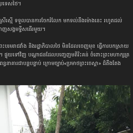
ប្រទេសថៃ។
ាង ស្រីរស្មី ទទួលបានការចែករំលែក មកទល់​នឹងម៉ោងនេះ រហូតដល់
ញសង្គមទ្វីសធើរមួយ។
ព្រះបរមរាជវាំង និងរដ្ឋាភិបាលថៃ មិនដែល​ចេញមុខ ធ្វើការបកស្រាយ
េ។ ផ្ទុយទៅវិញ បណ្ដាជន​ដែលបញ្ចេញមតិរិះគន់ ចំពោះព្រះមហាក្សត្រ
​ពន្ធនាគារជាបន្តបន្ទាប់ ក្រោមច្បាប់​«ប្រមាថព្រះចេស្ដា» ដ៏តឹងតែង