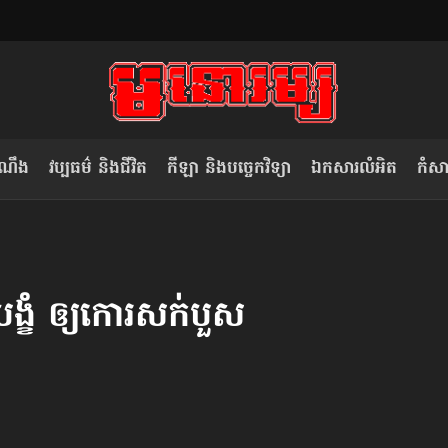
ំណឹង
វប្បធម៌ និងជីវិត
កីឡា និងបច្ចេកវិទ្យា
ឯកសារលំអិត
កំសាន
សម រង្ស៊ី៖ កម្ពុជាគួរមើលគំរូ​តាម​
លិខិតប្រិយមិត្ត៖ «កាមតណ្ហា​
វៀតណាម ក្នុង​ការប្តូរ​មេដឹកនាំ របស់​
មនុស្ស»
ង្ខំ ឲ្យកោរសក់បួស
ខ្លួន