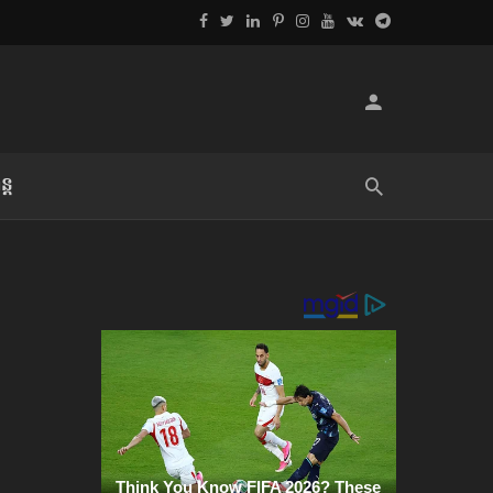
្ដ
លិខិតប្រិយមិត្ត៖ «អំពីទោសៈ»