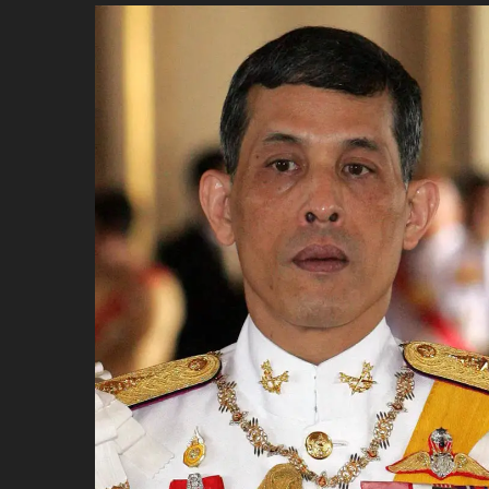
ប្រពៃណី​«ដេញប្រុស»
អឹមបាពេ ប្រកាសជាផ្លូវការ
ចាកចេញពីក្រុម ប៉ារីស
ថើបមាត់ ៖ ក្រុមកីឡាការិនី​
ផ្អាកលេង​​បើប្រធានសហព័ន្ធ​
មិនលាឈប់