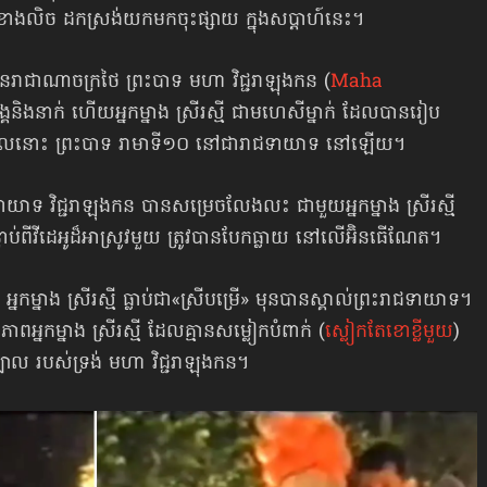
៊ឺរ៉ុបខាងលិច ដកស្រង់យកមកចុះផ្សាយ ក្នុងសប្ដាហ៍នេះ។
 នៃរាជាណាចក្រថៃ ព្រះបាទ មហា វិជ្ជរាឡុងកន (
Maha
គនិងនាក់ ហើយអ្នកម្នាង ស្រីរស្មី ជាមហេសីម្នាក់ ដែលបានរៀប
នៅពេលនោះ ព្រះបាទ រាមាទី១០ នៅជារាជទាយាទ នៅឡើយ។
ាជទាយាទ វិជ្ជរាឡុងកន បានសម្រេចលែងលះ ជាមួយអ្នកម្នាង ស្រីរស្មី
់ពីវីដេអូ​ដ៏អាស្រូវ​មួយ ត្រូវបានបែកធ្លាយ នៅលើអ៊ិនធើណែត។
នាង ស្រីរស្មី ធ្លាប់ជា«ស្រីបម្រើ» មុនបាន​ស្គាល់​ព្រះរាជទាយាទ។
ាពអ្នកម្នាង ស្រីរស្មី ដែល​គ្មាន​សម្លៀកបំពាក់ (
ស្លៀកតែខោខ្លីមួយ
)
យក្បាល របស់ទ្រង់ មហា វិជ្ជរាឡុងកន។