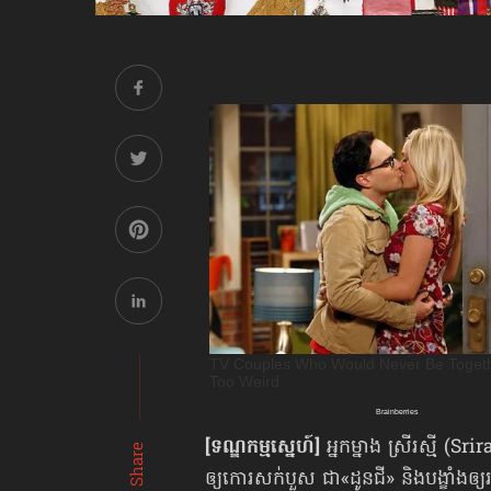
[ទណ្ឌកម្មស្នេហ៍]
អ្នកម្នាង ស្រីរស្មី (S
Share
ឲ្យកោរសក់បួស ជា«ដូនជី» និងបង្ខាំងឲ្យ