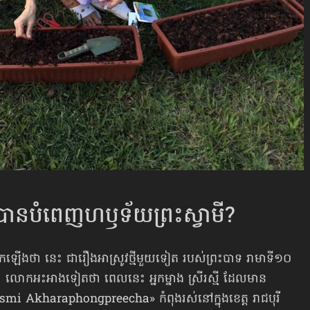
ានបំពេញ​ហឫទ័យ​ព្រះស្វាមី?
កឡើងថា នេះ ជារឿងអាស្រូវថ្មីមួយទៀត របស់ព្រះបាទ រាមាទី១០
 លោកអះអាងទៀតថា ពេលនេះ អ្នកម្នាង ស្រីរស្មី ដែលមាន
smi Akharaphongpreecha» កំពុងរស់នៅក្នុងខេត្ត រាជបុរី