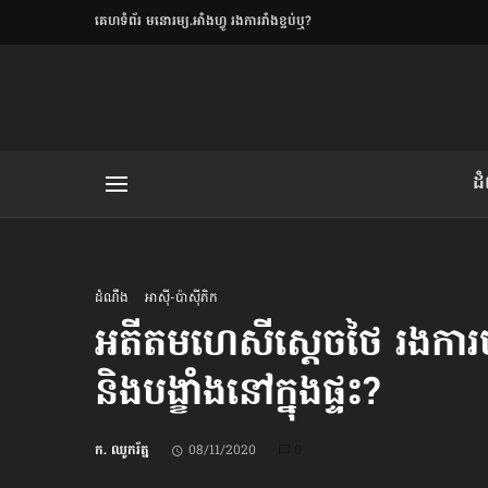
​គេហទំព័រ មនោរម្យ.អាំងហ្វូ រងការរាំងខ្ទប់ឬ?
ិយមិត្ត
ដ
យមិត្ត៖ «កាមតណ្ហា​
លិខិតប្រិយមិត្ត៖ «អំពីទោសៈ»
ដំណឹង
អាស៊ី-ប៉ាស៊ីភិក
អតីតមហេសីស្ដេចថៃ រងការប
និងបង្ខាំង​នៅក្នុងផ្ទះ?
រថ្មីចុងក្រោយ
ខឹម វាសនា ថា«ស្រី
ក. ឈូករ័ត្ន
08/11/2020
0
ចរិតថោក»​ស្លៀកពាក់