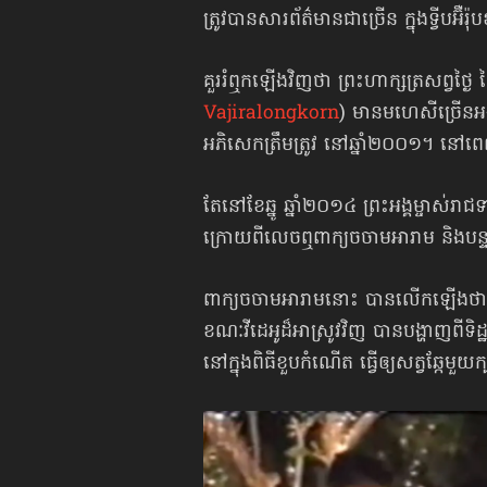
ត្រូវបានសារព័ត៌មានជាច្រើន ក្នុងទ្វីបអ
គួររំឮកឡើងវិញថា ព្រះហាក្សត្រសព្វថ្ងៃ
Vajiralongkorn
) មានមហេសីច្រើនអង្
អភិសេកត្រឹមត្រូវ នៅឆ្នាំ២០០១។ 
តែនៅខែឆ្នូ ឆ្នាំ២០១៤ ព្រះអង្គម្ចាស់រ
ក្រោយពីលេចឮពាក្យចចាមអារាម និងបន្ទាប
ពាក្យចចាមអារាមនោះ បានលើកឡើងថា អ្នកម្
ខណៈវីដេអូដ៏អាស្រូវវិញ បានបង្ហាញ​ពីទិដ្ឋភ
នៅក្នុងពិធីខួបកំណើត ធ្វើឲ្យសត្វឆ្កែ​មួ