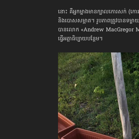
នោះ គឺអ្នកម្នាងមានក្បាលកោរសក់ (កោរត្
និងបោសសម្អាត។ រូបភាពត្រូវបានទម្
បានលោក «Andrew MacGregor Marsha
ធ្វើ​អត្ថាធិប្បាយ​បន្ថែម។