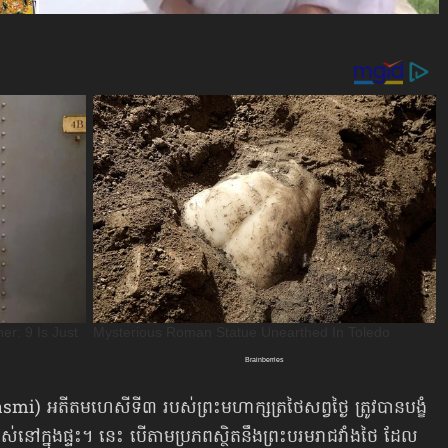
rirasmi) អតីតមហេសីទី៣ របស់ព្រះមហាក្សត្រថៃសព្វថ្ងៃ ត្រូវបានបង្ខំ
រស់នៅក្នុងផ្ទះ។ នេះ បើតាមប្រភពស្ថិតនឹងព្រះបរមរាជវាំងថៃ ដែល