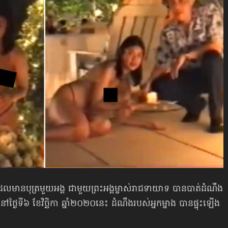
ី ដែលមានបុត្រមួយអង្គ ជាមួយព្រះអង្គម្ចាស់​រាជទាយាទ បានបាត់ដំណឹង
្ងៃទី៦ ខែវិច្ឆិកា ឆ្នាំ២០២០នេះ ដំណឹងរបស់អ្នកម្នាង បានផ្ទុះឡើង