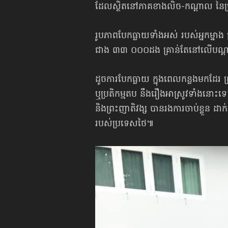
ដែលស្ថិតនៅភាគ​ខាងលិច-​កណ្ដាល នៃ
រូបភាពបែកធ្លាយ​ទាំងអស់ របស់អ្នកម្ន
ជាង ៣៣ ០០០ដង គ្រាន់តែនៅលើបណ្ដា
ដូចការបែកធ្លាយ ក្នុងពេលកន្លងមកដែរ 
ឬប្រតិកម្មតប នឹងរឿងអាស្រូវទាំងនោះទ
និងព្រះញាតិវង្ស បានរង​ការចាប់​ខ្លួន ដាក់
របស់​ប្រទេស​ថៃ៕