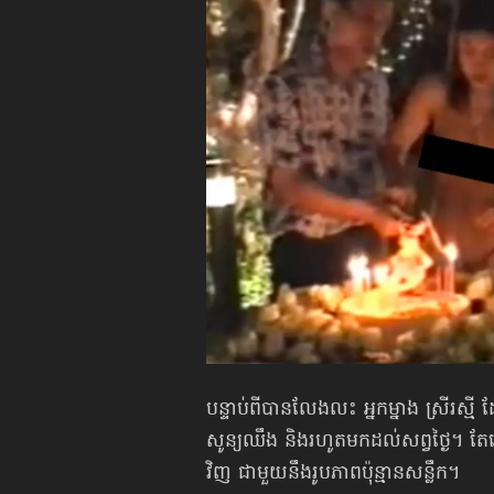
បន្ទាប់ពីបានលែងលះ អ្នកម្នាង ស្រីរស្ម
សូន្យឈឹង និងរហូតមកដល់សព្វថ្ងៃ។ តែនៅថ
វិញ ជាមួយនឹងរូបភាពប៉ុន្មានសន្លឹក។