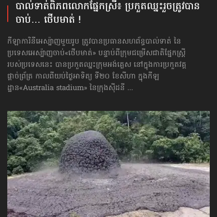
បាល់ទាត់​ពិភពលោក​ផ្នែកស្រី៖ ប្រកួតឈ្នះរួច​ត្រូវបាន
ចាប់… ថើបមាត់ !
កីឡាការិនីអេស្ប៉ាញមួយរូប ត្រូវបានប្រធានសហព័ន្ធបាល់ទាត់ នៃ
ប្រទេសអេស្ប៉ាញចាប់«ថើបមាត់» បន្ទាប់ពីក្រុមជម្រើសជាតិផ្នែកស្ត្រី
របស់ប្រទេសនេះ បានប្រកួតឈ្នះក្រុមអង់គ្លេស នៅក្នុងការប្រកួតវគ្គ
ផ្ដាច់ព្រ័ត្រ កាលពីយប់ថ្ងៃអាទិត្យ ទី២០ ខែសីហា ក្នុងកីឡ
ដ្ឋាន«Australia stadium» នៃក្រុងស៊ីដនី ...