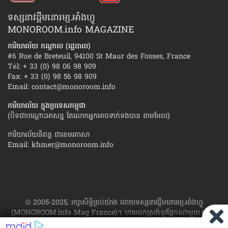
ទស្សនាវដ្ដីមនោរម្យ.អាំងហ្វូ
MONOROOM.info MAGAZINE
ការិយាល័យ កណ្ដាល (រដ្ឋបាល)
#6 Rue de Breteuil, 94100 St Maur des Fosses, France
Tél: + 33 (0) 98 06 98 909
Fax: + 33 (0) 98 56 98 909
Email:
contact@monoroom.info
ការិយាល័យ ក្នុង​ប្រទេស​កម្ពុជា
(បិទជាបណ្ដោះអាសន្ន តែលោកអ្នកអាចទាក់ទងបាន តាមមែល)
ការិយាល័យនិពន្ធ ជាខេមរភាសា
Email:
khmer@monoroom.info
© 2005-2025, រក្សាសិទ្ធិគ្រប់យ៉ាង ដោយទស្សនាវដ្ដី​មនោរម្យ.អាំងហ្វូ
(MONOROOM.info Mag France)។ ហាម​ដក​ស្រង់​នូវ​ផ្នែក​ណា​មួយ​ ឬ​ផ្នែក​
ទាំង​អស់ ​នៃ​ការ​ផ្សាយ​របស់​ទស្សនាវដ្ដី​​មនោរម្យ.អាំងហ្វូ យក​ទៅ​​បោះពុម្ព នៅ