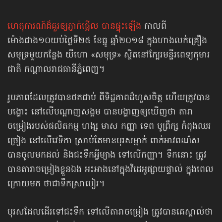
ហេតុការណ៍ដ៏គួរឲ្យភ្ញាក់ផ្អើល បានផ្ទុះឡើង
កាលពី
ម៉ោងជាង១០យប់ថ្ងៃទី២៥ ខែធ្នូ ឆ្នាំ​២០១៨​ ក្នុងហាង​លក់គ្រឿង
សមុទ្រមួយកន្លែង យីហោ «សមុទ្រ» ស្ថិតនៅក្បែរមន្ទីរពេទ្យកុមារ
ជាតិ កណ្ដាលរាជធានីភ្នំពេញ។
រូបភាពដែលត្រូវបានថតជាប់ ពីទិដ្ឋភាពដ៏ហួសចិត្ត ហើយត្រូវបាន
បង្ហោះ នៅលើបណ្ដាញសង្គម បានបង្ហាញឲ្យឃើញថា តារា
ចម្រៀងរបស់ផលិតកម្ម ហង្ស មាស កញ្ញា ទេព បូព្រឹក្ស កំពុងឈរ
ច្រៀង នៅលើវេទិកា ស្រាប់តែមានបុរសម្នាក់ ពាក់អាវពណ៌ស
បានចូលមក​ដល់ និងជះទឹកអ្វីម្យាង ទៅលើកញ្ញា។ ទឹកនោះ ត្រូវ
បានតារាចម្រៀងខ្លួនឯង អះអាងនៅក្នុងវីដេអូផ្សាយផ្ទាល់ ក្នុងពេល
ក្រោយមក ថាជាទឹកស្រាបៀរ។
បុរសដែលដើរទៅជះទឹក ទៅលើតារាចម្រៀង ត្រូវបានគេស្គាល់ថា