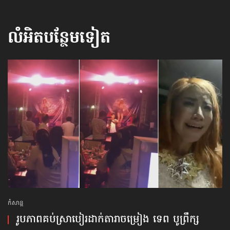
លំអិតបន្ថែមទៀត
កំសាន្ដ
រូបភាព​គប់​ស្រាបៀរ​ដាក់​តារាចម្រៀង ទេព បូព្រឹក្ស