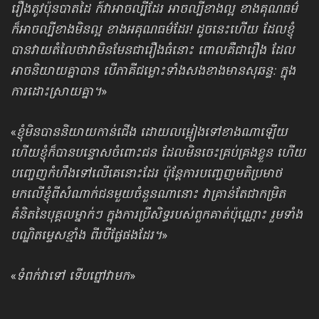
រឿងតូវប៉ុនបាតដៃ ក៍វាអាចល្បីដែរ អាចល្បីខាងល្អ ខាងគុណធម៌
ក៏អាចល្បីខាងមិនល្អ ខាងអគុណធម៌ដែរ! ដូចនេះហើយ ដែលខ្ញុំ
បានវាយតំលៃថាវាមិនមែនជារឿងធំនោះ ពោលគឺជារឿង ដែល
អាចនិយាយគ្នាបាន បើភាគីជម្លោះទាំងសងខាងមានសុឆន្ទ: ក្នុង
ការដោះស្រាយគ្នា។
»
«
ខ្ញុំមិនបាននិយាយកាន់ជើង ដោយលម្អៀងទៅខាងណាឡើយ
ហើយខ្ញុំក៏បានបន្ទោសចំពោះជន ដែលមិនចេះគ្រប់គ្រងខ្លួន ហើយ
បញ្ចេញកំហឹងទៅលើគេនោះដែរ ប៉ុន្តែការបញ្ចេញមតិប្រមាថ
មកលើខ្ញុំពីសំណាក់ជនមួយចំនួនណានោះ វាគ្រាន់តែជាកម្រិត
គំនិតនៃបុគ្គលម្នាក់ៗ ក្នុងការប្រីសិទ្ធរបស់ពួកគាត់ប៉ុណ្ណោះ រួមទាំង
បណ្ឌិតម្ទេសខ្មាំង ពីរបីផ្លែផងដែរ។
»
«
ទំពក់វាទៅ ទើបព្នៅវាមក
»