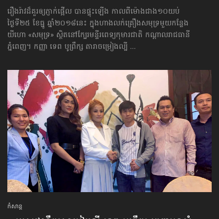
រឿងរ៉ាវដ៏គួរឲ្យភ្ញាក់ផ្អើល បានផ្ទុះឡើង កាលពីម៉ោងជាង១០យប់
ថ្ងៃទី២៥ ខែធ្នូ ឆ្នាំ​២០១៨​នេះ ក្នុងហាងលក់គ្រឿងសមុទ្រមួយកន្លែង
យីហោ «សមុទ្រ» ស្ថិតនៅក្បែរមន្ទីរពេទ្យកុមារជាតិ កណ្ដាលរាជធានី
ភ្នំពេញ។ កញ្ញា ទេព បូព្រឹក្ស តារាចម្រៀងល្បី ...
កំសាន្ដ