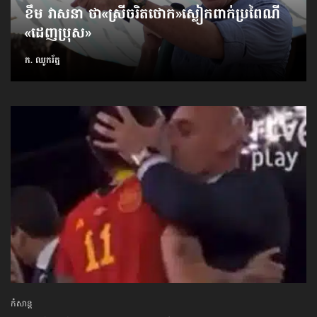
ខឹម វាសនា ថា«ស្រីចរិតថោក»​ស្លៀកពាក់ប្រពៃណី​
«ដេញប្រុស»
ក. ឈូករ័ត្ន
កំសាន្ដ