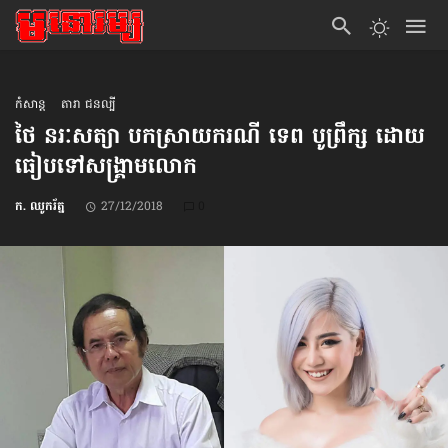
កំសាន្ដ
តារា ជនល្បី
ថៃ នរៈសត្យា បកស្រាយ​ករណី​ ទេព បូព្រឹក្ស ដោយ​
ធៀប​ទៅ​សង្គ្រាមលោក
ក. ឈូករ័ត្ន
27/12/2018
0