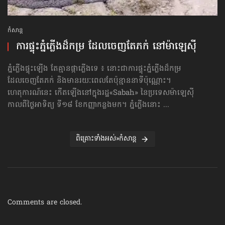
កំសាន្ដ
ការផ្ទុះភ្នំភ្លើងដ៏កម្រ ដែលចេញតែភក់ នៅម៉ាឡេស៊ី
ភ្នំភ្លើងផ្ទុះឡើង តែគ្មានផ្កាភ្លើងទេ ៖ នោះជាការផ្ទុះភ្នំភ្លើងដ៏កម្រ
ដែលចេញតែភក់ និងមានរយៈពេលតែប៉ុន្មាននាទីប៉ុណ្ណោះ។
ហេតុការណ៍នេះ កើតឡើងនៅក្នុងរដ្ឋ«Sabah» នៃប្រទេសម៉ាឡេស៊ី
កាលពីថ្ងៃអាទិត្យ ទី១៨ ខែកញ្ញាកន្លងមក។ ភ្នំភ្លើងនោះ ...
ពិគ្រោះទាំងអស់»កំសាន្ដ
Comments are closed.