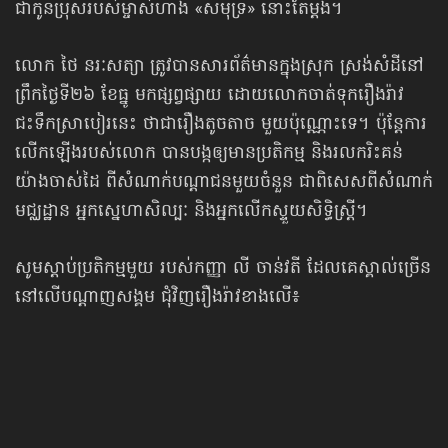
ជាកូនប្រុសរបស់ម្ចាស់ហាង «សមុទ្រ» នោះតែម្ដង។
លោក ថៃ នរៈសត្យា ត្រូវបានសារព័ត៌មានក្នុងស្រុក ស្រង់សំដីនៅ
ព្រឹកថ្ងៃទី២៦ ខែធ្នូ មកផ្សព្វផ្សាយ ដោយលោកចាត់ទុករឿងរ៉ាវ
ជះទឹកស្រាបៀរនេះ ថាជារឿងតូចតាច មួយប៉ុណ្ណោះទេ។ ប៉ុន្តែការ
លើកឡើងរបស់លោក បានបង្កឲ្យមានប្រតិកម្ម និងរលករិះគន់
យ៉ាងចាស់ដៃ ពីសំណាក់បណ្ដាជនមួយចំនួន ជាពិសេសពីសំណាក់
មជ្ឈដ្ឋាន អ្នកស្នេហាសិល្បៈ និងអ្នកលើកស្ទួយសិទ្ធិស្ត្រី។
សូមស្ដាប់ប្រតិកម្មមួយ របស់កញ្ញា លី ចាន់វតី ដែលគេស្គាល់ច្រើន
នៅលើបណ្ដាញសង្គម ជុំវិញរឿងរ៉ាវខាងលើ៖