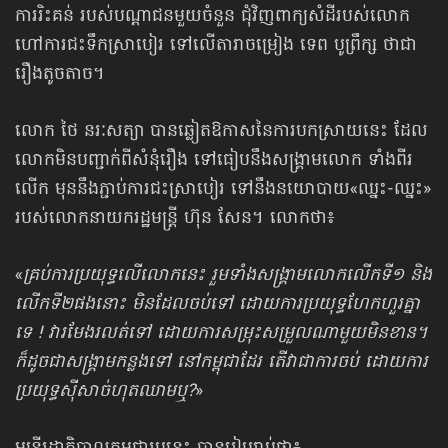
ការរិះគន់ របស់​បណ្ដាជន​មួយចំនួន ជុំវិញពាក្យសំដីរបស់លោក
ហៅការជះទឹកស្រាបៀរ ទៅលើតារាចម្រៀង ទេព បូព្រឹក្ស ថាជា
រឿងតូចតាច។
លោក ថៃ នរៈសត្យា បានឆ្លៀតឱកាសនៃការបកស្រាយនេះ ដែល
លោកមិនបញ្ជាក់​ពីសំនុំរឿង ទៅធៀបនឹងសង្គ្រាមលោក ទាំងពីរ
លើក មុននឹងភ្ជាប់ការជះស្រាបៀរ ទៅនឹងនយោបាយ«ឈ្នះ-ឈ្នះ»
របស់លោកនាយករដ្ឋមន្ត្រី ហ៊ុន សែន។ លោកថា៖
«
គ្រប់ការប្រយុទ្ធលើលោកនេះ រួមទាំងសង្គ្រាមលោកលើកទី១ និង
លើកទី២ផងនោះ មិនដែលចប់ទៅ ដោយការប្រយុទ្ធហែកហួរគ្នា
ទេ ! វារមែងរលត់ទៅ ដោយការសម្រុះសម្រួលណាមួយមិនខាន។
ក៏ដូចជាសង្គ្រាមកន្លងទៅ នៅកម្ពុជាដែរ តើវាជាការចប់ ដោយការ
ប្រយុទ្ធស៊ីសាច់ហុតឈាមឬ?
»