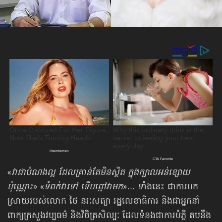
«
វាជាបំណងល្អ ដែលគ្រាន់តែមិនស្ថិត ក្នុងក្បាលអន់ខ្សោយ
ប៉ុណ្ណោះ
» «
ទំពក់វាទៅ ទើបព្នៅវាមក
»… ទាំងនេះ ជាការបក
ស្រាយរបស់លោក ថៃ នរៈសត្យា រដ្ឋលេខាធិការ និងជាអ្នកនាំ
ពាក្យក្រសួងវប្បធម៌ និងវិចិត្រសិល្បៈ ដែលទំនងជាការបំភ្លឺ តបនឹង