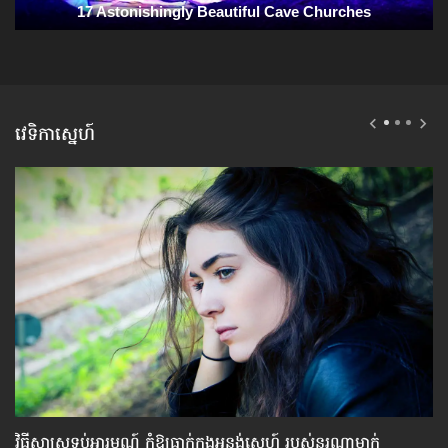
វេទិកាស្នេហ៍
វិធីសាស្រ្ត​ទប់​អារម្មណ៍ កុំឱ្យធ្លាក់​ក្នុងអន្លង់ស្នេហ៍ របស់​នរណា​ម្នាក់
៦ច