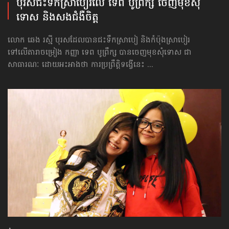
បុរស​ជះ​ទឹកស្រាបៀរ​លើ ទេព បូព្រឹក្ស ចេញ​មុខ​សុំ
ទោស និងសងជំងឺចិត្ត
លោក ឆេង រស្មី បុរសដែល​បាន​ជះទឹក​ស្រា​បៀ និងកំប៉ុងស្រាបៀរ
ទៅ​លើតារាចម្រៀង ក​ញ្ញា ទេព បូ​ព្រឹក្ស បាន​ចេញមុខ​សុំទោស ​ជា​
សាធារណៈ ដោយ​អះអាងថា ការប្រព្រឹត្តិទង្វើនេះ ...