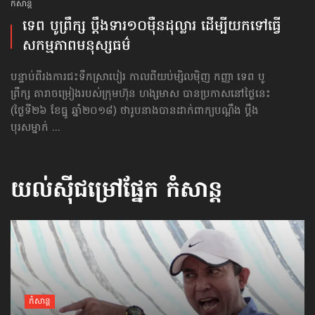
កំសាន្ដ
ទេព ​បូព្រឹក្ស​ ប្តឹង​​ទារ​១០​ម៉ឺន​​ដុល្លារ​ ​ដើម្បី​យក​ទៅ​ធ្វើ​
សកម្មភាព​មនុស្សធម៌
បន្ទាប់ពីរងការជះទឹកស្រាបៀរ កាលពីយប់ម្សិលម៉ិញ កញ្ញា ទេព បូ
ព្រឹក្ស តារាចម្រៀងរបស់ក្រុមហ៊ុន ហង្សមាស បានប្រកាសនៅថ្ងៃនេះ
(ថ្ងៃទី២៦ ខែធ្នូ ឆ្នាំ២០១៨) ថារូបនាងបានដាក់ពាក្យបណ្ដឹង ប្ដឹង
បុរសម្នាក់ ...
យល់ស៊ីជម្រៅផ្នែក
កំសាន្ដ
កំសាន្ដ