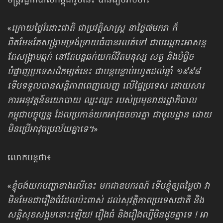
មន្ត្រីរដ្ឋាភិបាលកម្ពុជារូបនេះ បានរៀបរាប់ថា៖
«
ក្រោយថ្ងៃរំដោះជាតិ ជាប្រវត្តិសាស្ត្រ នាថ្ងៃ៧មករា ក៏
ពិតមែនតែសង្គ្រាមទ្រង់ទ្រាយធំបានរលត់ទៅ ជាបណ្តោះអាសន្ន
តែសង្គ្រាមឆ្មក់ នៅតែបន្តឆក់យកជីវិតមនុស្ស សត្វ និងបំផ្លិច
បំ
ផ្លាញប្រទេសដ៏កម្សត់នេះ ជាបន្តបន្ទាប់រហូតដល់ឆ្នាំ ១៩៩៨
ទើបទទួលបានសន្តិភាពពេញលេញ លើផ្ទៃប្រទេស ដោយសារ
ការអនុវត្តន៍នយោបាយ ឈ្នះឈ្នះ របស់ប្រមុខរាជរដ្ឋាភិបាល
កម្ពុជាបច្ចុប្បន្ន ដែលប្រកាន់យកអាវុធចចារគ្នា ជាមូលដ្ឋាន ដោយ
មិនប្រើអាវុធប្រល័យគ្នាទេ។
»
លោកបន្តថា៖
«
ខ្ញុំចង់យកបញ្ហាខាងលើនេះ មកជាឧបករណ៍ ទើបខ្ញុំឲ្យតម្លៃថា វា
មិនមែនជារឿងធំដែលប៉ះពាស់ ដល់សុវត្ថិភាពប្រទេសជាតិ និង
សន្តិសុខសង្គមនោះឡើយ! រឿងធំ និងរឿងល្បីមិនដូចគ្នាទេ ! អា