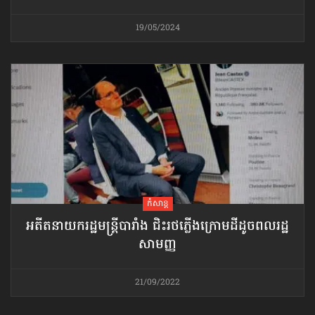
19/05/2024
កំសាន្ដ
អតីត​នាយករដ្ឋមន្ត្រី​បារាំង ជិះរថភ្លើង​ក្រោមដី​ដូចពលរដ្ឋ​
សាមញ្ញ
21/09/2022