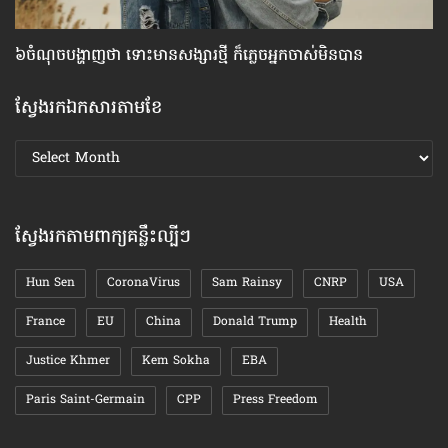
៦ចំណុច​បង្ហាញ​ថា ទោះ​មាន​សង្សារ​ថ្មី ក៏​ភ្លេច​អ្នក​ចាស់​មិន​បាន
គន
ស្វែងរកឯកសារតាមខែ
ស្វែងរក
ឯកសារ
តាមខែ
ស្វែងរកតាមពាក្យគន្លឹះល្បីៗ
Hun Sen
CoronaVirus
Sam Rainsy
CNRP
USA
France
EU
China
Donald Trump
Health
Justice Khmer
Kem Sokha
EBA
Paris Saint-Germain
CPP
Press Freedom