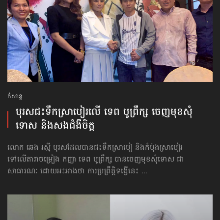
កំសាន្ដ
បុរស​ជះ​ទឹកស្រាបៀរ​លើ ទេព បូព្រឹក្ស ចេញ​មុខ​សុំ
ទោស និងសងជំងឺចិត្ត
លោក ឆេង រស្មី បុរសដែល​បាន​ជះទឹក​ស្រា​បៀ និងកំប៉ុងស្រាបៀរ
ទៅ​លើតារាចម្រៀង ក​ញ្ញា ទេព បូ​ព្រឹក្ស បាន​ចេញមុខ​សុំទោស ​ជា​
សាធារណៈ ដោយ​អះអាងថា ការប្រព្រឹត្តិទង្វើនេះ ...