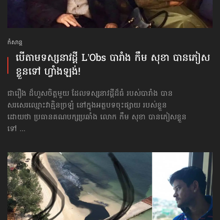
កំសាន្ដ
បើតាម​ទស្សនាវដ្ដី L’Obs បារាំង កឹម សុខា បានភៀស
ខ្លួនទៅ ហ្វាំងឡង់!
ជារឿង ដ៏ហួសចិត្តមួយ ដែលទស្សនាវដ្ដីដ៏ធំ របស់បារាំង បាន
សរសេរឈ្មោះវាគ្មិនច្រឡំ នៅក្នុងអត្ថបទចុះផ្សាយ របស់ខ្លួន
ដោយថា ប្រធានគណបក្សប្រឆាំង លោក កឹម សុខា បានភៀសខ្លួន
ទៅ ...