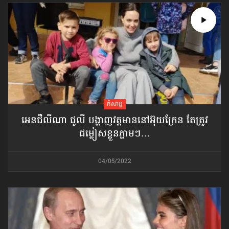
កំសាន្ដ
អេនជឺលីណា ជូលី បង្ហាញវត្តមាន​នៅអ៊ុយក្រែន តែត្រូវ​
ជម្លៀសខ្លួន​ភ្លាមៗ…
04/05/2022