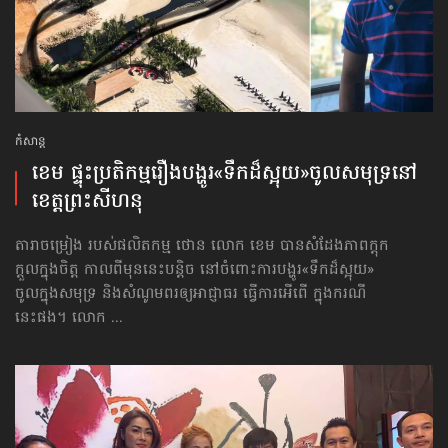
កំសាន្ដ
ខេម ផ្ទុះប្រតិកម្ម​រឿងបង្ហូរ​«ទឹកដ៏ស្អុយ»​ចូល​សមុទ្រ​នៅ​
ខេត្ត​ព្រះសីហនុ
តារាចម្រៀង របស់ផលិតកម្ម ថោន លោក ខេម បានសំដែងភាពក្ដុក
ក្ដួលក្នុងចិត្ត កាលពីមុននេះបន្តិច នៅចំពោះការបង្ហូរ«ទឹកដ៏ស្អុយ»
ចូលក្នុងសមុទ្រ និងសំណូមពរឲ្យអាជ្ញាធរ ធ្វើការអើពើ ក្នុងករណី
នេះផង។ លោក ...