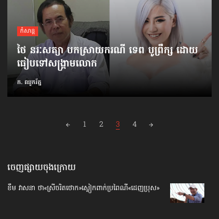
កំសាន្ដ
ថៃ នរៈសត្យា បកស្រាយ​ករណី​ ទេព បូព្រឹក្ស ដោយ​
ធៀប​ទៅ​សង្គ្រាមលោក
ក. ឈូករ័ត្ន
Posts
1
2
3
4
navigation
ចេញផ្សាយចុងក្រោយ
ខឹម វាសនា ថា«ស្រីចរិតថោក»​ស្លៀកពាក់ប្រពៃណី​«ដេញប្រុស»