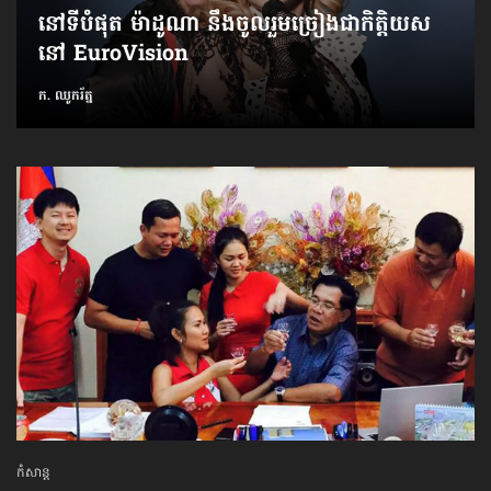
នៅទីបំផុត ម៉ាដូណា នឹង​ចូលរួម​ច្រៀង​ជាកិត្តិយស​
នៅ EuroVision
ក. ឈូករ័ត្ន
កំសាន្ដ