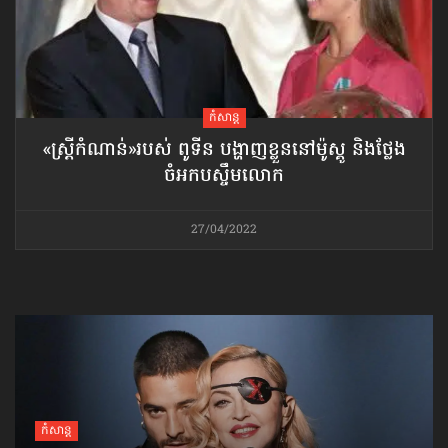
កំសាន្ដ
«ស្ត្រីកំណាន់»​របស់ ពូទីន បង្ហាញខ្លួន​នៅម៉ូស្គូ និងថ្លែង
ចំអក​បស្ចឹមលោក
27/04/2022
កំសាន្ដ