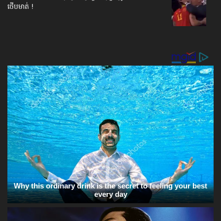
ថើបមាត់ !