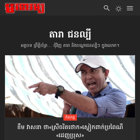
តារា ជនល្បី
អត្ថបទ ព្រឹត្តិប័ត្រ… ជុំវិញ តារា និងបណ្ដាជនល្បីៗ ក្នុងលោក។
កំសាន្ដ
ខឹម វាសនា ថា«ស្រីចរិតថោក»​ស្លៀកពាក់ប្រពៃណី​
«ដេញប្រុស»