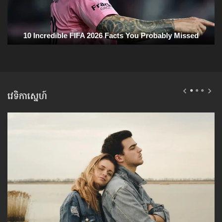
វេទិកាស្នេហ៍