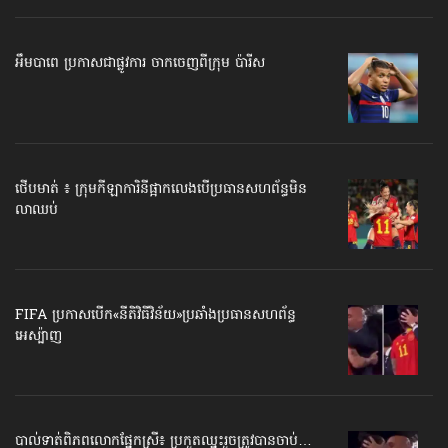
អឹមបាពេ ប្រកាសជាផ្លូវការ ចាកចេញពីក្រុម ប៉ារីស
ថើបមាត់ ៖ ក្រុមកីឡាការិនី​ផ្អាកលេង​​បើប្រធានសហព័ន្ធ​មិន
លាឈប់
FIFA ប្រកាសបើក​«នីតិវិធីវិន័យ»​ប្រឆាំងប្រធានសហព័ន្ធ​
អេស្ប៉ាញ
បាល់ទាត់​ពិភពលោក​ផ្នែកស្រី៖ ប្រកួតឈ្នះរួច​ត្រូវបានចាប់…