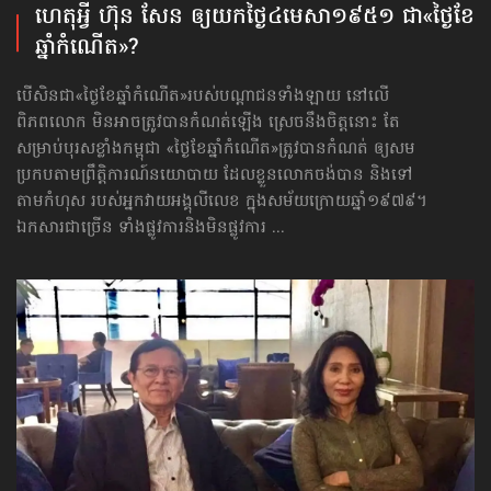
ហេតុអ្វី ហ៊ុន សែន ឲ្យ​យក​ថ្ងៃ​៤មេសា​១៩៥១ ជា​«ថ្ងៃខែ
ឆ្នាំកំណើត»?
បើសិនជា«ថ្ងៃខែឆ្នាំកំណើត»​របស់បណ្ដាជនទាំងឡាយ នៅលើ
ពិភពលោក មិនអាចត្រូវបានកំណត់ឡើង ​ស្រេចនឹងចិត្តនោះ តែ
សម្រាប់បុរសខ្លាំងកម្ពុជា «ថ្ងៃខែឆ្នាំកំណើត»ត្រូវបានកំណត់ ឲ្យសម
ប្រកបតាមព្រឹត្តិការណ៍​នយោបាយ ដែលខ្លួនលោកចង់បាន និងទៅ​
តាម​កំហុស​ របស់អ្នកវាយអង្គុលីលេខ ក្នុងសម័យក្រោយឆ្នាំ១៩៧៩។
ឯកសារជាច្រើន ទាំងផ្លូវការនិងមិនផ្លូវការ ...