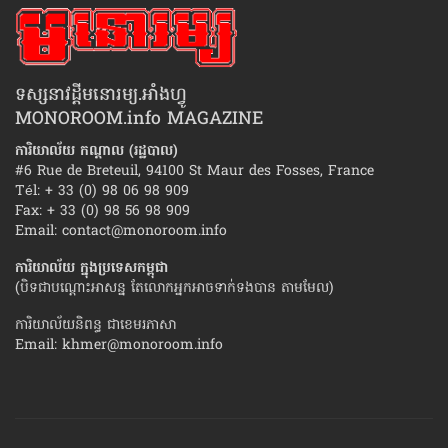
ទស្សនាវដ្ដីមនោរម្យ.អាំងហ្វូ
MONOROOM.info MAGAZINE
ការិយាល័យ កណ្ដាល (រដ្ឋបាល)
#6 Rue de Breteuil, 94100 St Maur des Fosses, France
Tél: + 33 (0) 98 06 98 909
Fax: + 33 (0) 98 56 98 909
Email:
contact@monoroom.info
ការិយាល័យ ក្នុង​ប្រទេស​កម្ពុជា
(បិទជាបណ្ដោះអាសន្ន តែលោកអ្នកអាចទាក់ទងបាន តាមមែល)
ការិយាល័យនិពន្ធ ជាខេមរភាសា
Email:
khmer@monoroom.info