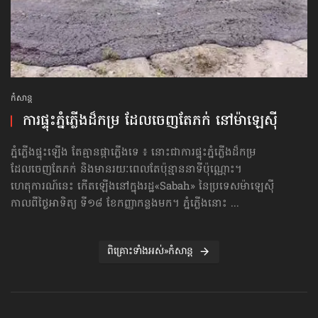
កំសាន្ដ
ការផ្ទុះភ្នំភ្លើងដ៏កម្រ ដែលចេញតែភក់ នៅម៉ាឡេស៊ី
ភ្នំភ្លើងផ្ទុះឡើង តែគ្មានផ្កាភ្លើងទេ ៖ នោះជាការផ្ទុះភ្នំភ្លើងដ៏កម្រ
ដែលចេញតែភក់ និងមានរយៈពេលតែប៉ុន្មាននាទីប៉ុណ្ណោះ។
ហេតុការណ៍នេះ កើតឡើងនៅក្នុងរដ្ឋ«Sabah» នៃប្រទេសម៉ាឡេស៊ី
កាលពីថ្ងៃអាទិត្យ ទី១៨ ខែកញ្ញាកន្លងមក។ ភ្នំភ្លើងនោះ ...
ពិគ្រោះទាំងអស់»កំសាន្ដ