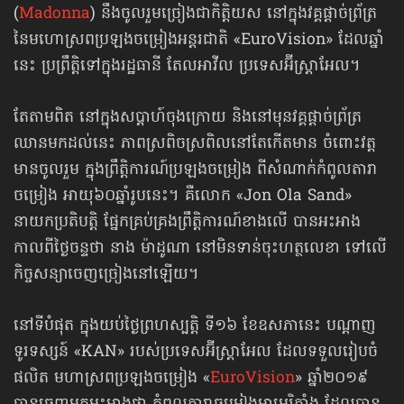
(
Madonna
) នឹងចូលរួមច្រៀង​​ជាកិត្តិយស នៅក្នុងវគ្គផ្ដាច់ព្រ័ត្រ
នៃមហោស្រព​ប្រឡងចម្រៀង​អន្តរជាតិ «EuroVision» ដែលឆ្នាំ
នេះ ប្រព្រឹត្តិទៅ​ក្នុងរដ្ឋធានី តែលអាវីល ប្រទេសអ៊ីស្ត្រាអែល។
តែតាមពិត នៅក្នុងសប្ដាហ៍ចុងក្រោយ និងនៅមុនវគ្គផ្ដាច់ព្រ័ត្រ
ឈានមកដល់នេះ ភាពស្រពិចស្រពិល​នៅតែកើតមាន ចំពោះវត្ត
មាន​ចូលរួម ក្នុងព្រឹត្តិការណ៍ប្រឡងចម្រៀង ពីសំណាក់​កំពូលតារា
ចម្រៀង អាយុ​៦០ឆ្នាំរូបនេះ។ គឺលោក «Jon Ola Sand»
នាយកប្រតិបត្តិ ផ្នែកគ្រប់គ្រងព្រឹត្តិការណ៍ខាងលើ បានអះអាង
កាលពីថ្ងៃចន្ទថា នាង ម៉ាដូណា នៅមិនទាន់ចុះហត្ថលេខា ទៅលើ
កិច្ចសន្យា​ចេញច្រៀងនៅឡើយ។
នៅទីបំផុត ក្នុងយប់ថ្ងៃព្រហស្បត្តិ ទី១៦ ខែឧសភានេះ បណ្ដាញ
ទូរទស្សន៍ «KAN» របស់ប្រទេសអ៊ីស្ត្រាអែល ដែល​ទទួលរៀបចំ
ផលិត មហាស្រពប្រឡងចម្រៀង «
EuroVision
» ឆ្នាំ២០១៩