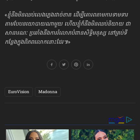
«
ខ្ញុំនឹងមិនឈប់លេងភ្លេងដាច់ខាត ដើម្បីគោរពតាមការទាមទារ
តាមបែបនយោបាយណាមួយ ហើយខ្ញុំក៏នឹង​មិនឈប់​និយាយ ជា
សាធារណៈ ប្រឆាំងនឹងការរំលោភបំពានសិទ្ធិមនុស្ស នៅគ្រប់ទី
កន្លែងក្នុងពិភពលោកនោះដែរ៕
»
EuroVision
Madonna