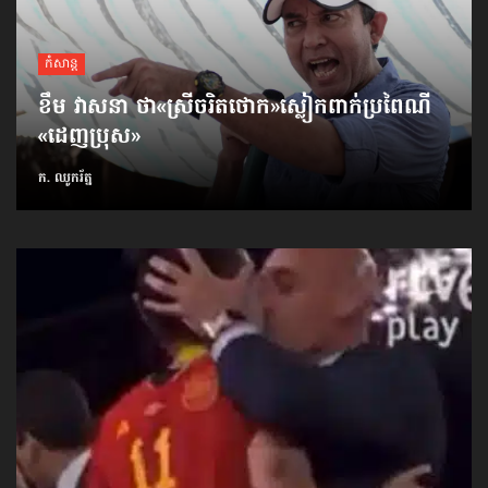
កំសាន្ដ
ខឹម វាសនា ថា«ស្រីចរិតថោក»​ស្លៀកពាក់ប្រពៃណី​
«ដេញប្រុស»
ក. ឈូករ័ត្ន