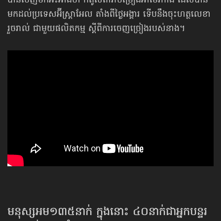
បានចេញមកអះអាងថា កំពូល​តារាចម្រៀង​អាមេរិកាំង ដែលបាន
មកដល់ប្រទេសអ៊ីស្ត្រាអែល តាំងពីថ្ងៃអង្គារ ទើបនឹងចុះហត្ថលេខា
រួចរាល់ ជាមួយ​ផលិតកម្ម ស្ដីពីការចេញច្រៀង​របស់នាង។
មនុស្សអម​១៣៥នាក់ ក្នុងនោះ ៤០នាក់ជាអ្នកបន្ទរ