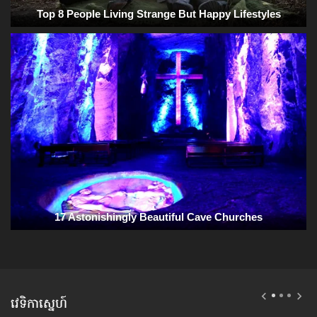
វេទិកាស្នេហ៍