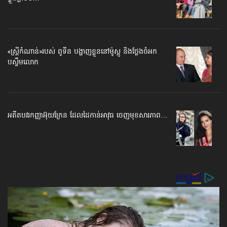
«ស្ត្រីកំណាន់»​របស់ ពូទីន បង្ហាញខ្លួន​នៅម៉ូស្គូ និងថ្លែងចំអក​
បស្ចឹមលោក
អតីតបវរកញ្ញាអ៊ុយក្រែន ដែលដៃកាន់អាវុធ ចេញមុខ​សារភាព…