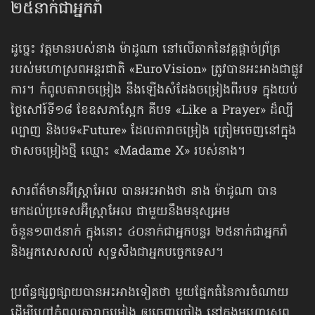
២៥នាក់​ជាអ្នករាំ
ដូច្នេះ វត្តមានរបស់នាង ម៉ាដូណា នៅលើឆាកនៃវគ្គផ្ដាច់ព្រ័ត្រ
របស់មហោស្រពអន្តរជាតិ «EuroVision» ត្រូវបាន​អះអាង​ជាផ្លូវ
ការ។ កំពូលតារាចម្រៀង នឹងឡើងសំដែងចម្រៀងពីរបទ ក្នុងយប់
ថ្ងៃសៅរ៍​ទី១៨ ខែឧសភាស្អែក គឺបទ «Like a Prayer» ដ៏ល្បី
ល្បាញ និងបទ​«Future» ដែលតារាចម្រៀង ត្រៀមចេញនៅក្នុង​
ថាសចម្រៀងថ្មី ឈ្មោះ «Madame X» របស់នាង។
សារព័ត៌មានអ៊ីស្ត្រាអែល បានអះអាងថា នាង ម៉ាដូណា បាន
មកដល់ប្រទេសអ៊ីស្ត្រាអែល ជាមួយនឹងមនុស្សអម
ចំនួន១៣៥នាក់ ក្នុងនោះ ៤០នាក់ជាអ្នកបន្ទរ ២៥នាក់ជាអ្នករាំ
និងអ្នកសេសសល់ សុទ្ធសឹងជាអ្នកបច្ចេកទេស។
ប្រព័ន្ធផ្សព្វផ្សាយបានអះអាងទៀតថា មួយផ្នែកធំនៃការចំណាយ
ដើម្បីហៅកំពូលតារាចម្រៀង ឲ្យចេញច្រៀង នៅក្នុង​មហោស្រព