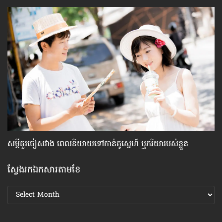
សម្តី​គួរ​ចៀសវាង ពេល​និយាយ​ទៅ​កាន់​គូស្នេហ៍ ឬ​ភរិយា​របស់​ខ្លួន
ស្
ស្វែងរកឯកសារតាមខែ
ស្វែងរក
ឯកសារ
តាមខែ