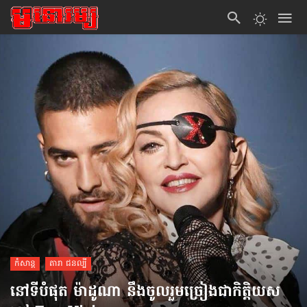
កំសាន្ដ
តារា ជនល្បី
នៅទីបំផុត ម៉ាដូណា នឹង​ចូលរួម​ច្រៀង​ជាកិត្តិយស​