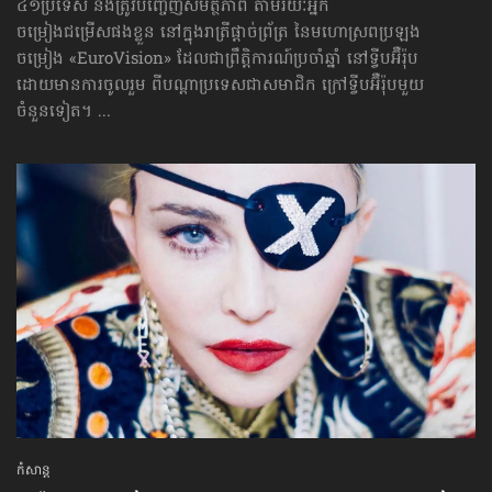
៤១ប្រទេស នឹងត្រូវបញ្ចេញសមត្ថភាព តាមរយៈអ្នក
ចម្រៀងជម្រើសផងខ្លួន នៅក្នុងរាត្រីផ្ដាច់ព្រ័ត្រ នៃ​មហោស្រព​ប្រឡង​
ចម្រៀង «EuroVision» ដែលជាព្រឹត្តិការណ៍ប្រចាំឆ្នាំ នៅទ្វីបអ៊ឺរ៉ុប
ដោយមានការចូលរួម ពីបណ្ដាប្រទេសជាសមាជិក ក្រៅទ្វីបអ៊ឺរ៉ុបមួយ
ចំនួនទៀត។ ...
កំសាន្ដ