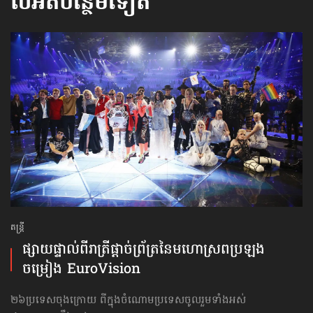
លំអិតបន្ថែមទៀត
តន្ត្រី
ផ្សាយផ្ទាល់​ពីរាត្រី​ផ្ដាច់ព្រ័ត្រនៃ​មហោស្រព​ប្រឡង​
ចម្រៀង EuroVision
២៦ប្រទេសចុងក្រោយ ពីក្នុងចំណោមប្រទេសចូលរួមទាំងអស់