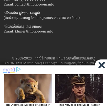
Email:
contact@monoroom.info
ការិយាល័យ ក្នុង​ប្រទេស​កម្ពុជា
(បិទជាបណ្ដោះអាសន្ន តែលោកអ្នកអាចទាក់ទងបាន តាមមែល)
ការិយាល័យនិពន្ធ ជាខេមរភាសា
Email:
khmer@monoroom.info
© 2005-2025, រក្សាសិទ្ធិគ្រប់យ៉ាង ដោយទស្សនាវដ្ដី​មនោរម្យ.អាំងហ្វូ
(MONOROOM.info Mag France)។ ហាម​ដក​ស្រង់​នូវ​ផ្នែក​ណា​មួយ​ ឬ​ផ្នែក​
ទាំង​អស់ ​នៃ​ការ​ផ្សាយ​របស់​ទស្សនាវដ្ដី​​មនោរម្យ.អាំងហ្វូ យក​ទៅ​​បោះពុម្ព នៅ
លើក្រដាស ឬតាម​ប្រព័ន្ធ​អេឡិច​ត្រូនិច - ផ្សាយ​តាម​រលក​ធាតុអាកាស ឬតាមប្រព័ន្ធ
អេឡិចត្រូនិច - សរសេរ​ឡើង​វិញ ឬ​ចែក​ចាយ​ តាមវិធីណាក៏ដោយ ដោយ​គ្មាន​ការ​
យល់ព្រម ជា​លាយ​លក្ខណ៍​អក្សរ​ ពី​ចាងហ្វាង​ការ​ផ្សាយ​។
ផ្ទុយមកវិញ ដើម្បី​ទទួល​
បាននូវសិទ្ធិ​ទាំងនេះ សូម​ទាក់​ទង​មក​ទស្សនាវដ្ដី។
RSS
SP
MIRROR
ARCHIVE