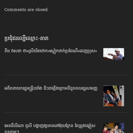
Comments are closed.
ប្រជុំជនល្បីឈ្មោះ-តារា
ខឹម វាសនា ថា«ស្រីចរិតថោក»​ស្លៀកពាក់ប្រពៃណី​«ដេញប្រុស»
អតីត​នាយករដ្ឋមន្ត្រី​បារាំង ជិះរថភ្លើង​ក្រោមដី​ដូចពលរដ្ឋ​សាមញ្ញ
អេនជឺលីណា ជូលី បង្ហាញវត្តមាន​នៅអ៊ុយក្រែន តែត្រូវ​ជម្លៀស
ខ្លួន​ភ្លាមៗ…