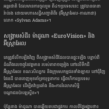
អន្តរជាតិ ដែលមានការចូលរួម ពី៤១ប្រទេសនេះ ត្រូវបានធានា
រ៉ាប់រង ដោយមហាសេដ្ឋីសញ្ជាតិពីរ (អ៊ីស្ត្រាអែល-កាណាដា)
លោក «Sylvan Adams»។
សង្គ្រាមសំដី៖ ម៉ាដូណា «EuroVision» និង
អ៊ីស្ត្រាអែល
គេត្រូវរំលឹកឡើងវិញ ពីសង្គ្រាមសំដីដែលបានផ្ទុះឡើង បន្ទាប់ពី
ដំណឹងលេចឮ​នៃវត្តមាន របស់តារាចម្រៀង នៅលើ​ទឹកដី
អ៊ីស្ត្រាអែល ខណៈសិល្បករ និងក្រុមសកម្មជនទាំងឡាយ នៅជុំវិញ
ផែនដី បានចេញមុខគាំទ្រយុទ្ធនាការ ធ្វើពហិការ​ប្រទេស
អ៊ីស្ត្រាអែល ដើម្បីតវ៉ាប្រឆាំង នឹង«ការរំលោភសិទ្ធិ
បណ្ដាជនប៉ាឡេស្ទីន»។
ប៉ុន្តែនាង ម៉ាដូណា បានឆ្លើយតបជាផ្លូវការ កាលពីថ្ងៃអង្គារថា៖