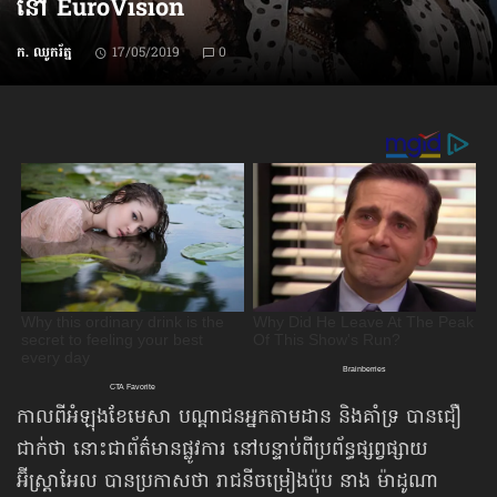
នៅ EuroVision
ក. ឈូករ័ត្ន
17/05/2019
0
កាលពីអំឡុងខែមេសា បណ្ដាជនអ្នកតាមដាន និងគាំទ្រ បានជឿ
ជាក់ថា នោះជាព័ត៌មានផ្លូវការ នៅបន្ទាប់ពីប្រព័ន្ធ​ផ្សព្វផ្សាយ
អ៊ីស្ត្រាអែល បានប្រកាសថា រាជនីចម្រៀងប៉ុប នាង ម៉ាដូណា