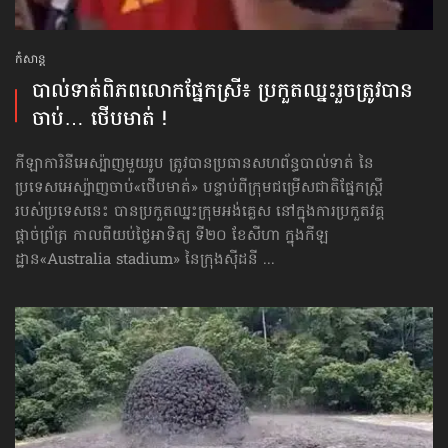
កំសាន្ដ
បាល់ទាត់​ពិភពលោក​ផ្នែកស្រី៖ ប្រកួតឈ្នះរួច​ត្រូវបាន
ចាប់… ថើបមាត់ !
កីឡាការិនីអេស្ប៉ាញមួយរូប ត្រូវបានប្រធានសហព័ន្ធបាល់ទាត់ នៃ
ប្រទេសអេស្ប៉ាញចាប់«ថើបមាត់» បន្ទាប់ពីក្រុមជម្រើសជាតិផ្នែកស្ត្រី
របស់ប្រទេសនេះ បានប្រកួតឈ្នះក្រុមអង់គ្លេស នៅក្នុងការប្រកួតវគ្គ
ផ្ដាច់ព្រ័ត្រ កាលពីយប់ថ្ងៃអាទិត្យ ទី២០ ខែសីហា ក្នុងកីឡ
ដ្ឋាន«Australia stadium» នៃក្រុងស៊ីដនី ...