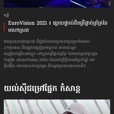
តន្ត្រី
EuroVision 2021 ៖ ផ្សាយផ្ទាល់​ពីរាត្រី​ផ្ដាច់ព្រ័ត្រនៃ​
មហោស្រព
២៦ប្រទេសចុងក្រោយ ពីក្នុងចំណោមប្រទេសចូលរួមទាំងអស់
៤១ប្រទេស នឹងត្រូវបញ្ចេញសមត្ថភាព តាមរយៈ​អ្នក
ចម្រៀងជម្រើសផងខ្លួន នៅក្នុងរាត្រីផ្ដាច់ព្រ័ត្រ នៃ​មហោស្រព​ប្រឡង​
ចម្រៀង «EuroVision 2021» ដែលជា​ព្រឹត្តិការណ៍​ប្រចាំឆ្នាំ នៅ
ទ្វីបអ៊ឺរ៉ុប ដោយមានការចូលរួម ពីបណ្ដាប្រទេសជាសមាជិក ...
យល់ស៊ីជម្រៅផ្នែក
កំសាន្ដ