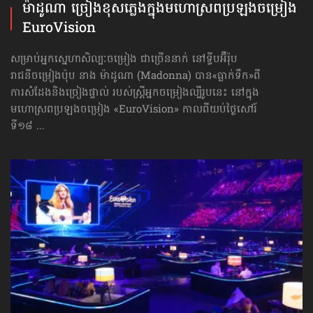
ម៉ាដូណា ច្រៀង​ខុសភ្លេងក្នុងមហោស្រព​ប្រឡង​ចម្រៀង
EuroVision
សម្រាប់អ្នកស្នេហាសិល្បៈចម្រៀង ជាច្រើននាក់ នៅទ្វីបអ៊ឺរ៉ុប
រាជនីចម្រៀងប៉ុប នាង ម៉ាដូណា (Madonna) បាន​«ធ្លាក់ទឹក»ពី
ការសំដែង​និងច្រៀងផ្ទាល់ របស់ស្ត្រីអ្នកចម្រៀងល្បីរូបនេះ នៅក្នុង
មហោស្រពប្រឡងចម្រៀង «EuroVision» កាលពីយប់ថ្ងៃសៅរ៍
ទី១៨ ...