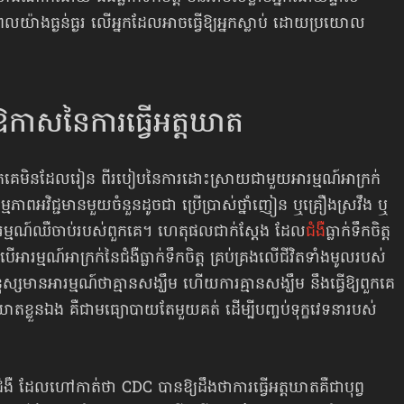
ធិពលយ៉ាងធ្ងន់ធ្ងរ លើអ្នកដែលអាចធ្វើឱ្យអ្នកស្លាប់ ដោយប្រយោល​
្កើនឱកាសនៃការធ្វើអត្តឃាត
នបើពួកគេមិនដែលរៀន ពីរបៀប​នៃការដោះស្រាយ​ជាមួយអារម្មណ៍អាក្រក់​
មភាពអវិជ្ជមានមួយចំនួនដូចជា ប្រើប្រាស់ថ្នាំញៀន ឬគ្រឿងស្រវឹង ឬ
ូវអារម្មណ៍ឈឺចាប់របស់ពួកគេ។ ហេតុផលជាក់ស្តែង ដែល
ជំងឺ
ធ្លាក់​ទឹកចិត្ត​
អារម្មណ៍អាក្រក់នៃជំងឺធ្លាក់ទឹកចិត្ត គ្រប់គ្រងលើជីវិតទាំងមូល​របស់​
យមនុស្សមានអារម្មណ៍ថាគ្មានសង្ឃឹម ហើយការគ្មានសង្ឃឹម នឹងធ្វើឱ្យពួកគេ​
ាតខ្លួនឯង គឺជាមធ្យោបាយតែមួយគត់ ដើម្បីបញ្ចប់ទុក្ខវេទនា​របស់​
ងឺ ដែលហៅកាត់ថា CDC បានឱ្យដឹងថាការធ្វើអត្តឃាត​គឺជា​បុព្វ