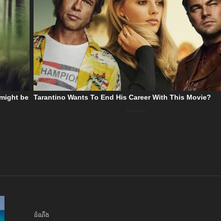
ដំណឹង