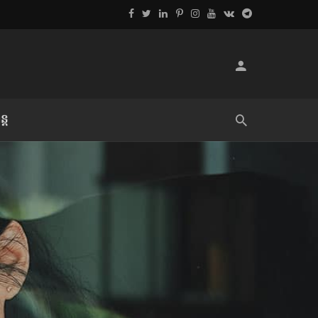
្ដ
លិខិតប្រិយមិត្ត៖ «អំពីទោសៈ»