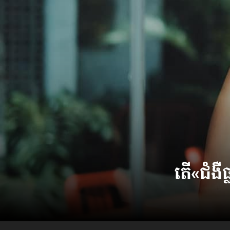
ប្រពៃណី​«ដេញប្រុស»
អឹមបាពេ ប្រកាសជាផ្លូវការ
ចាកចេញពីក្រុម ប៉ារីស
ថើបមាត់ ៖ ក្រុមកីឡាការិនី​
ផ្អាកលេង​​បើប្រធានសហព័ន្ធ​
មិនលាឈប់
តើ​«ជំងឺ​ធ