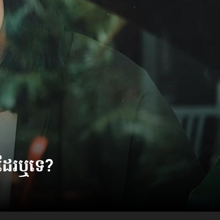
ាន​ដែរ​ឬទេ?