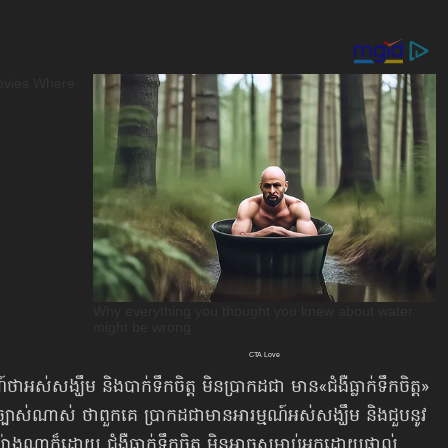
់សង្ឃឹម និងបាក់ទឹកចិត្ត មិនប្រាកដជា មាន«ជំងឺ​ធ្លាក់​ទឹកចិត្ត»​
 ច្បាស់ណាស់ ថាពួកគេ ប្រាកដជាមានអារម្មណ៍អស់សង្ឃឹម និងជួបនូវ​
ងណាក៏ដោយ ជំងឺធ្លាក់ទឹកចិត្ត មិនអាចសម្លាប់អ្នក​ដោយផ្ទាល់