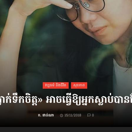
វប្បធម៌ និងជីវិត
សុខភាព
្លាក់​ទឹកចិត្ត» អាច​ធ្វើ​ឱ្យ​អ្នក​ស្លាប់​ប
ក. ផាន់ណា
15/11/2018
0