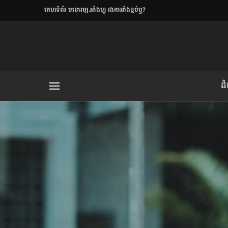
​គេហទំព័រ មនោរម្យ.អាំងហ្វូ រងការរាំងខ្ទប់ឬ?
ិយមិត្ត
ដ
យមិត្ត៖ «កាមតណ្ហា​
លិខិតប្រិយមិត្ត៖ «អំពីទោសៈ»
រថ្មីចុងក្រោយ
ខឹម វាសនា ថា«ស្រី
ចរិតថោក»​ស្លៀកពាក់