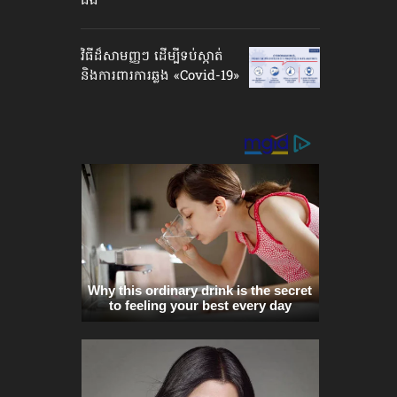
ជំងឺ
វិធីដ៏សាមញ្ញៗ ដើម្បីទប់ស្កាត់​
និងការពារ​ការឆ្លង «Covid-19»