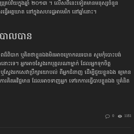
្សគ្រប់វ័យក្នុងឆ្នាំ ២០១៣ ។ លើសពីនេះទៀតមានមនុស្សចំនួន
វើអត្តឃាត នៅក្នុងសហរដ្ឋអាមេរិក នៅឆ្នាំនោះ។
ព្យាបាលបាន
ានភាពដ៏ពិបាក ឬគិតថាខ្លួនឯងមិនអាចក្រោកឈរបាន សូមកុំបោះបង់​
ានោះទេ។ អ្នកអាចស្វែងរកបុគ្គលណាម្នាក់ ដែលអ្នកទុកចិត្ត
ស្វែងរកសេវាប្រឹក្សាយោបល់ ពីអ្នកជំនាញ ដើម្បីជួយខ្លួនឯង ឲ្យមាន
ពីការគិតអវិជ្ជមាន ដែលអាចទាញអ្នក ទៅរកការធ្វើបាបខ្លួនឯង ឬគំនិត
0
1151