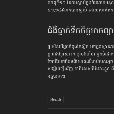
ហេតុទី១០ នៃការស្លាប់ក្នុងចំណោម​មនុស
៤១,១៤៩នាក់បានស្លាប់ ដោយសារតែការធ្
ជំងឺធ្លាក់ទឹកចិត្តអាច
ប្រសិនបើអ្នកកំពុងតែស្ថិត នៅក្នុងស្ថ
ខ្លួនឯង​ឱ្យសោះ។ ចូរចងចាំថា អ្នកមិនឯក
ចែករំលែកពី​បទពិសោធ​ឈឺចាប់របស់អ្នក ឬ
សង្ឃឹម​ឡើងវិញ ជាពិសេស​គឺរំដោះខ្លួន 
អត្តឃាត៕
Health