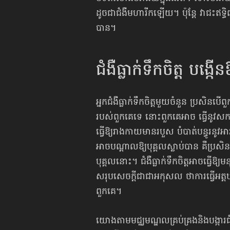
ដូចជាជំងឺមហារីក​ឡើយ។ ប៉ុន្តែ វាជះឥទ្
បាន។
ជំងឺ​ធ្លាក់​ទឹកចិត្ត បង
អ្នកជំងឺធ្លាក់ទឹកចិត្តមួយចំនួន ប្រសិ
របស់ពួកគេទេ នោះពួកគេអាច ធ្វើនូវសកម្
ធ្វើឱ្យរាងកាយ​មានរបួស បំបាត់បន្ធូរន
អាចបណ្តាលឱ្យបុគ្គល​ស្លាប់បាន គឺប្រសិនបើ
បុគ្គលនោះ។ ជំងឺធ្លាក់ទឹកចិត្តអាចធ្វើឱ្
សរុបសេចក្តី​ជាជាអកុសល ថាការធ្វើអត្តឃ
ពួកគេ។
យោងតាមមជ្ឈមណ្ឌលគ្រប់គ្រងនិងបង្ការជំ