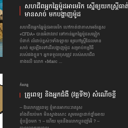
សហជីព​អ្នកឆ្នៃម៉ូដ​អាមេរិក ស្នើ​ឲ្យ​យក​ស្ត្រី​ធាត
មានសាច់ មក​បង្ហាញ​ម៉ូដ
សហជីពអ្នកឆ្នៃម៉ូដអាមេរិក ហៅកាត់ជាភាសាអង់គ្លេស
«CFDA» បានអំពាវនាវ ទៅកាន់អ្នកឆ្នៃម៉ូដសម្លៀក
បំពាក់ លំដាប់ខ្ពស់ៗទាំងឡាយ ឲ្យហៅស្ត្រីដែលមាន
សាច់ ឲ្យឡើងទៅដើរបង្ហាញម៉ូដ សម្រាប់កម្មវិធី
របស់ផងខ្លួន។ អ្នកទទួលខុសត្រូវ របស់សហជីព
ខាងលើ លោក «Marc ...
កំសាន្ដ
គ្រូពេទ្យ និងអ្នកជំងឺ (វគ្គទី២) សំណើចខ្លី
– ឱលោកគ្រូពេទ្យ ខ្ញុំមានអាការៈរាគរូស
តាំងពីយប់មក មិនស្វាងសោះ សូមមេត្តាដាក់ថ្នាំ​អោយ
ខ្ញុំបន្តិចមក ។ – ហើយ មុននឹងលោកប្អូនញ៉ាំអី ? –