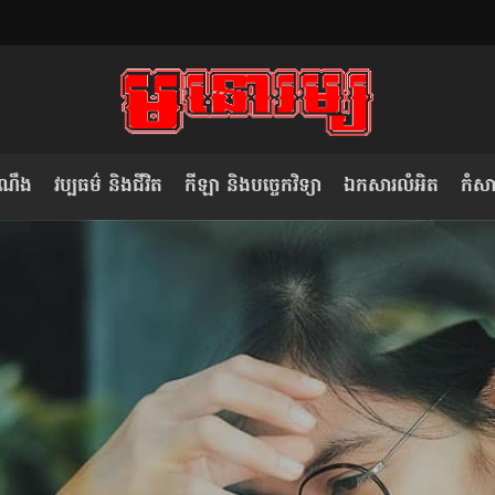
ំណឹង
វប្បធម៌ និងជីវិត
កីឡា និងបច្ចេកវិទ្យា
ឯកសារលំអិត
កំសាន
សម រង្ស៊ី៖ កម្ពុជាគួរមើលគំរូ​តាម​
លិខិតប្រិយមិត្ត៖ «កាមតណ្ហា​
វៀតណាម ក្នុង​ការប្តូរ​មេដឹកនាំ របស់​
មនុស្ស»
ខ្លួន