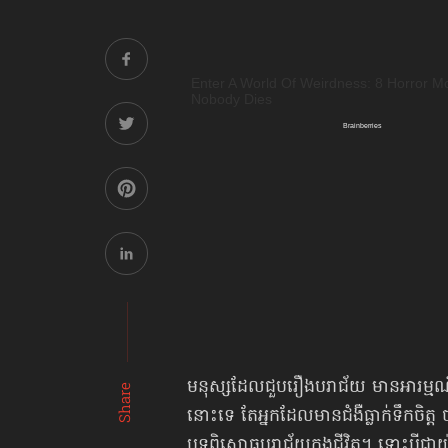
មនុស្សដែលជួបរឿងបរាជ័យ មានអារម្មណ៍ថាអស
Share
នោះទេ តែអ្នកដែលមានជំងឺធ្លាក់ទឹកចិត្ត
បទពិសោធបរាជ័យក្នុងជីវិត។ ទោះបីជាយ៉ា