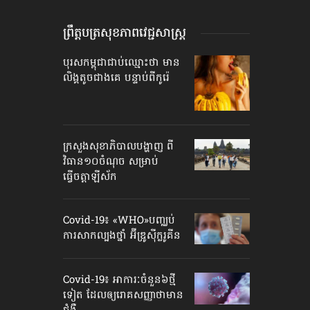
ព្រឹត្តបត្រសុខភាពវេជ្ជសាស្ត្រ
បុរសកម្ពុជាជាប់ឈ្មោះថា មាន
លិង្គតូចជាងគេ បន្ទាប់ពីកូរ៉េ
ក្រសួងសុខាភិបាលបង្ហាញ ពី​
វិធាន​១០ចំណុច សម្រាប់
ធ្វើចត្តាឡីស័ក
Covid-19៖ «WHO»បញ្ឈប់​
ការសាកល្បង​ថ្នាំ អ៊ីឌ្រូស៊ីក្លរូគីន
Covid-19៖ អាការៈ​ចំនួន៦​ថ្មី
ទៀត ដែលឲ្យ​រោគសញ្ញា​ថា​មាន