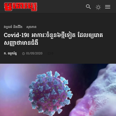
វប្បធម៌ និងជីវិត
សុខភាព
Covid-19៖ អាការៈ​ចំនួន៦​ថ្មីទៀត ដែលឲ្យ​រោគ
សញ្ញា​ថា​មានជំងឺ
ក. ឈូករ័ត្ន
01/05/2020
0