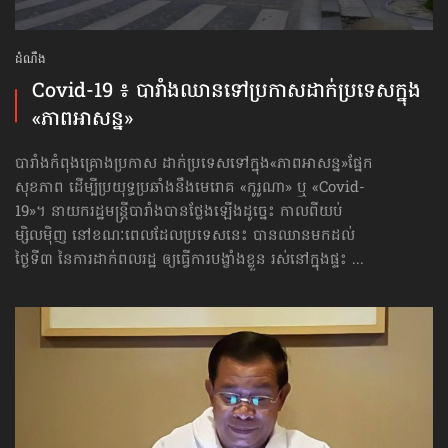
ដំណឹង
Covid-19 ៖ បារាំង​ឈានទៅ​ប្រកាស​ដាក់​ប្រទេស​ក្នុង​
«ភាពអាសន្ន»
បារាំងកំពុងគ្រោង​ប្រកាស ដាក់ប្រទេស​ទៅក្នុង​«ភាពអាសន្ន»ផ្នែក
សុខភាព ដើម្បី​ប្រយុទ្ធ​ប្រឆាំង​នឹងមេរោគ «កូរូណា» ឬ «Covid-
19»។ នាយករដ្ឋមន្ត្រី​បារាំង​បានថ្លែង​ឡើងដូច្នេះ កាលពីយប់
ម្សិលម៉ិញ នៅខណៈពេលដែលប្រទេសនេះ បានឈាន​មក​ដល់
ថ្ងៃទី៣ នៃការដាក់ពលរដ្ឋ ឲ្យធ្វើការបង្ខាំងខ្លួន រស់នៅក្នុងផ្ទះ ...