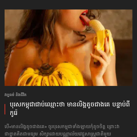
វប្បធម៌ និងជីវិត
បុរសកម្ពុជាជាប់ឈ្មោះថា មានលិង្គតូចជាងគេ បន្ទាប់ពី
កូរ៉េ
បើ«មានលិង្គតូចជាងគេ» ចូរបុរសកម្ពុជាទាំងឡាយ​កុំតូចចិត្ត ព្រោះវា
ជាខ្នាត​គិតជាមធ្យម សិក្សាដោយ​បណ្ណាល័យ​វេជ្ជសាស្ត្រជាតិមួយ