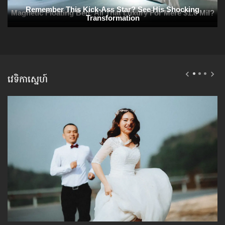
វេទិកាស្នេហ៍