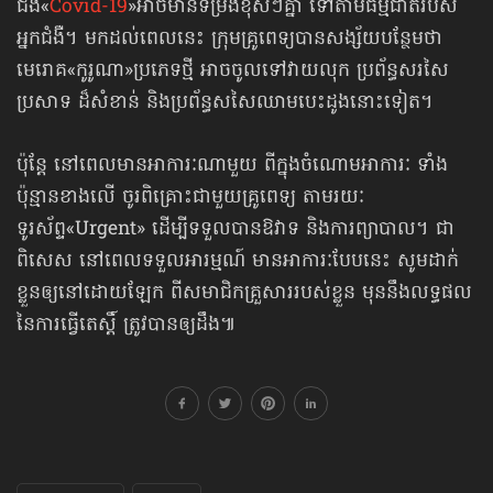
ជំងឺ«
Covid-19
»អាចមានទម្រង់ខុសៗគ្នា ទៅតាមធម្មជាតិរបស់
អ្នកជំងឺ។ មកដល់ពេលនេះ ក្រុមគ្រូពេទ្យបានសង្ស័យបន្ថែមថា
មេរោគ«កូរូណា»ប្រភេទថ្មី អាចចូលទៅវាយលុក ប្រព័ន្ធសរសៃ
ប្រសាទ ដ៏សំខាន់ និងប្រព័ន្ធសសៃឈាមបេះដូងនោះទៀត។
ប៉ុន្តែ នៅពេលមាន​​អាការៈ​ណាមួយ ពីក្នុងចំណោមអាការៈ ទាំង
ប៉ុន្មានខាងលើ ចូរពិគ្រោះជាមួយគ្រូពេទ្យ តាមរយៈ
ទូរស័ព្ទ«Urgent» ដើម្បីទទួលបានឱវាទ និងការព្យាបាល។ ជា
ពិសេស នៅពេលទទួលអារម្មណ៍ មានអាការៈបែបនេះ សូមដាក់
ខ្លួនឲ្យនៅដោយឡែក ពីសមាជិកគ្រួសាររបស់ខ្លួន មុននឹងលទ្ធផល​​
នៃការធ្វើតេស្ដិ៍ ត្រូវបានឲ្យដឹង៕