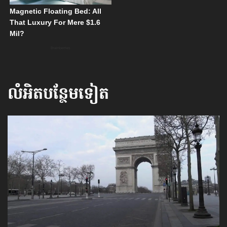
លំអិតបន្ថែមទៀត