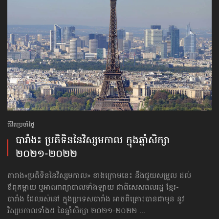
ជីវិតប្រចាំថ្ងៃ
បារាំង៖ ប្រតិទិន​​នៃវិស្សមកាល ក្នុងឆ្នាំសិក្សា
២០២១-២០២២
តារាង​«ប្រតិទិន​​នៃវិស្សមកាល» ខាងក្រោមនេះ នឹងជួយសម្រួល ដល់
ឪពុកម្ដាយ ឬអាណាព្យាបាល​ទាំងឡាយ ជាពិសេសពលរដ្ឋ ខ្មែរ-
បារាំង ដែលរស់នៅ ក្នុងប្រទេសបារាំង អាចពិគ្រោះបាន​ជាមុន នូវ
វិស្សមកាល​ទាំង៥ នៃឆ្នាំសិក្សា ២០២១-២០២២ ...