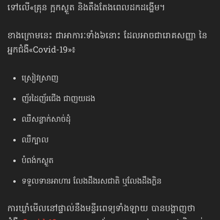
ទៅលើ«គ្រុន ក្អកស្ងួត និងតឹងតែងពេលដកដង្ហើម។
ខាងក្រោមនេះ ជាអាការៈទាំង៦នោះ ដែលអាចជារោគសញ្ញា នៃ
អ្នកជំងឺ«Covid-19»៖
ស្រៀវស្រាញ
ញ័រដៃញ័រជើង ជាញយដង
ឈឺសន្លាក់សាច់ដុំ
ឈឺក្បាល
បំពង់កស្ងួត
ទទួលទានអាហារ លែងដឹងរសជាតិ ឬលែងដឹងក្លិន
ការឃ្លាំមើល​នៅផ្ទាល់នឹងមន្ទីរពេទ្យទាំងឡាយ បានបង្ហាញថា