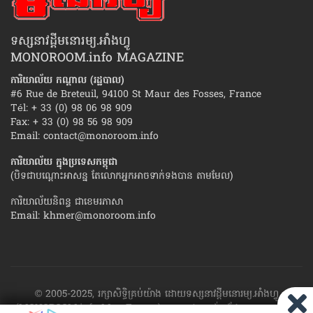
ទស្សនាវដ្ដីមនោរម្យ.អាំងហ្វូ
MONOROOM.info MAGAZINE
ការិយាល័យ កណ្ដាល (រដ្ឋបាល)
#6 Rue de Breteuil, 94100 St Maur des Fosses, France
Tél: + 33 (0) 98 06 98 909
Fax: + 33 (0) 98 56 98 909
Email:
contact@monoroom.info
ការិយាល័យ ក្នុង​ប្រទេស​កម្ពុជា
(បិទជាបណ្ដោះអាសន្ន តែលោកអ្នកអាចទាក់ទងបាន តាមមែល)
ការិយាល័យនិពន្ធ ជាខេមរភាសា
Email:
khmer@monoroom.info
© 2005-2025, រក្សាសិទ្ធិគ្រប់យ៉ាង ដោយទស្សនាវដ្ដី​មនោរម្យ.អាំងហ្វូ
(MONOROOM.info Mag France)។ ហាម​ដក​ស្រង់​នូវ​ផ្នែក​ណា​មួយ​ ឬ​ផ្នែក​