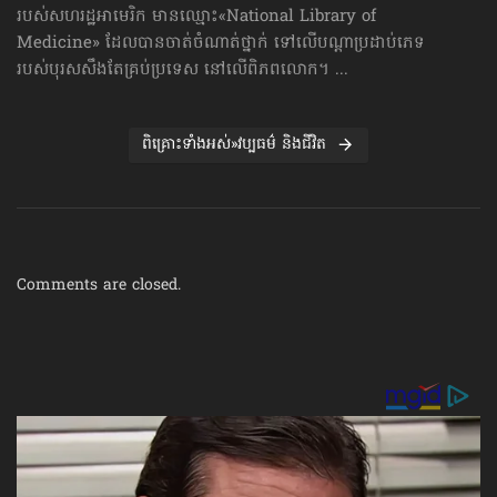
របស់សហរដ្ឋអាមេរិក មានឈ្មោះ​«National Library of
Medicine» ដែលបានចាត់​ចំណាត់ថ្នាក់ ទៅលើបណ្ដាប្រដាប់ភេទ
របស់បុរស​សឹងតែគ្រប់ប្រទេស នៅលើពិភពលោក។ ...
ពិគ្រោះទាំងអស់»វប្បធម៌ និងជីវិត
Comments are closed.