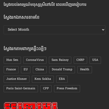
ស្វែង​យល់​អារម្មណ៍​មនុស្ស​ស្រី​នៅ​លីវ ពេល​ឃើញ​គេ​រៀបការ
ហេ
ស្វែងរកឯកសារតាមខែ
ស្វែងរក
ឯកសារ
តាមខែ
ស្វែងរកតាមពាក្យគន្លឹះល្បីៗ
Hun Sen
CoronaVirus
Sam Rainsy
CNRP
USA
France
EU
China
Donald Trump
Health
Justice Khmer
Kem Sokha
EBA
Paris Saint-Germain
CPP
Press Freedom