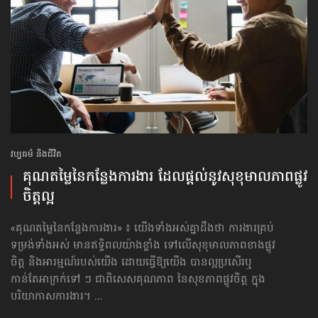
វប្បធម៌ និងជីវិត
គុណតម្លៃ​នៃ​កន្លែង​ការងារ ដែល​ផ្តល់​នូវ​សុខុមាលភាព​ផ្លូវ​
ចិត្ត​ល្អ
«គុណតម្លៃ​នៃ​កន្លែង​ការងារ» ៖ យើងទាំងអស់គ្នាដឹងថា ការងារគ្រប់
ទម្រង់ទាំងអស់ មានឥទ្ធិពលយ៉ាងខ្លាំង ទៅលើសុខុមាលភាពខាងផ្លូវ
ចិត្ត និងអារម្មណ៍របស់យើង ដោយធ្វើឱ្យយើង បានល្អប្រសើរឬ
កាន់តែអាក្រក់ទៅ ៗ ជាពិសេសគុណភាព នៃសុខភាពផ្លូវចិត្ត ក្នុង
បរិយាកាសការងារ។ ...