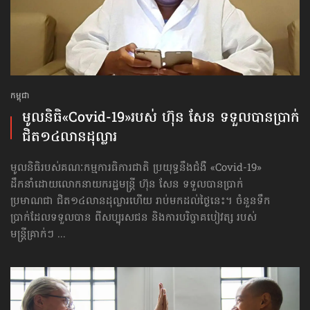
កម្ពុជា
មូលនិធិ​«Covid-19»​របស់ ហ៊ុន សែន ទទួលបាន​ប្រាក់​
ជិត១៤លាន​ដុល្លារ
មូលនិធិរបស់គណៈកម្មការធិការជាតិ ប្រយុទ្ធនឹងជំងឺ «Covid-19»
ដឹកនាំដោយលោកនាយករដ្ឋមន្ត្រី ហ៊ុន សែន ទទួលបានប្រាក់
ប្រមាណជា ជិត១៤លានដុល្លារហើយ រាប់មកដល់ថ្ងៃនេះ។ ចំនួនទឹក
ប្រាក់ដែលទទួលបាន ពីសប្បុរសជន និងការបរិច្ចាគបៀវត្ស របស់
មន្ត្រីគ្រាក់ៗ ...