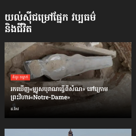
យល់ស៊ីជម្រៅផ្នែក
វប្បធម៌
និងជីវិត
គំនូរ ចម្លាក់
រកឃើញ​«ម្ឈូសបុរាណ​ធ្វើពី​សំណ» នៅក្រោម
ព្រះវិហារ​«Notre-Dame»
ដ.កែវ