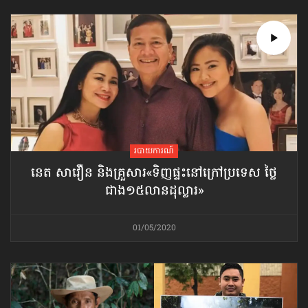
របាយការណ៍
នេត សាវឿន និង​គ្រួសារ​«ទិញ​ផ្ទះ​នៅក្រៅ​ប្រទេស ថ្លៃ
ជាង​១៥លាន​ដុល្លារ»
01/05/2020