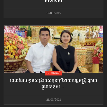
អាថ៌កំបាំង
05/08/2022
របាយការណ៍
ពេលដែលទូរទស្សន៍​របស់កូនស្រី​នាយករដ្ឋមន្ត្រី ផ្សាយ
តួលេខខុស …
21/03/2021