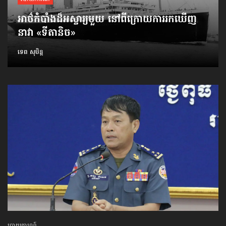
អាថ៌កំបាំង​ដ៏​អស្ចារ្យ​មួយ នៅ​ពី​ក្រោយ​ការ​រក​ឃើញ​
នាវា​ «ទីតានិច»
ទេព សុបិន្ត