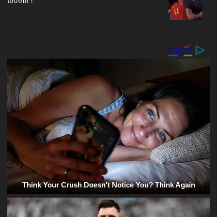
ថើបមាត់ !