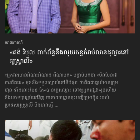
របាយការណ៍
«គង់ វិបុល ពាក់​ព័ន្ធ​នឹង​លុយ​កខ្វក់​រាប់​លាន​ដុល្លារ​នៅ​
អូស្ត្រាលី»
«អ្នកឯងមានអំណះអំណាង ពីណាមក» បន្ទាប់មកថា «មិនមែនជា
ការពិតទេ» មុននឹងទទួលស្គាល់នៅទីបំផុត ថាពិតជាធ្លាប់មានក្រុម
ហ៊ុន ទាំងនោះមែន តែ«បានផ្ទេរឈ្មោះ ទៅឲ្យអ្នកផ្សេង»រួចហើយ
និងចោទត្រឡប់ទៅវិញ ថានាយកដ្ឋានចុះបញ្ជីក្រុមហ៊ុន របស់
ប្រទេសអូស្ត្រាលី មិនបានធ្វើ ...