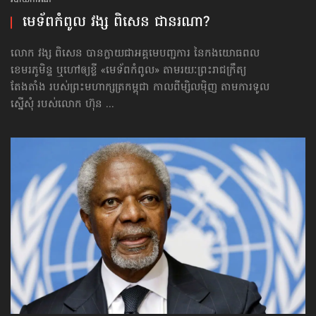
របាយការណ៍
មេទ័ព​កំពូល វង្ស ពិសេន ជា​នរណា?
លោក វង្ស ពិសេន បានក្លាយជាអគ្គមេបញ្ជការ នៃកងយោធពល
ខេមរភូមិន្ទ ឬហៅឲ្យខ្លី «មេទ័ព​កំពូល» តាមរយៈព្រះរាជក្រឹត្យ
តែងតាំង របស់ព្រះមហាក្សត្រកម្ពុជា កាលពីម្សិលម៉ិញ តាមការទូល
ស្នើសុំ របស់លោក ហ៊ុន ...