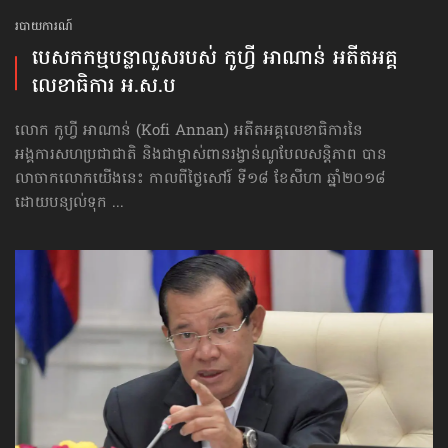
របាយការណ៍
បេសកកម្មបន្លា​លួស​​របស់ កូហ្វី អាណាន់ អតីត​អគ្គ
លេខាធិការ អ.ស.ប
លោក កូហ្វី អាណាន់ (Kofi Annan) អតីត​អគ្គលេខាធិការ​នៃ
អង្គការ​សហប្រជាជាតិ និងជាម្ចាស់​ពានរង្វាន់​ណូបែល​សន្តិភាព បាន
លាចាកលោក​យើងនេះ កាលពីថ្ងៃសៅរ៍ ទី១៨ ខែសីហា ឆ្នាំ២០១៨
ដោយបន្យល់ទុក ...