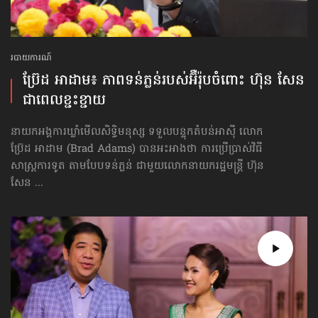
របាយការណ៍
ប្រ៊ែដ អាដាម៖ ភាព​ទន់ភ្លន់​របស់​អ៊ឺរ៉ុប​ចំពោះ ហ៊ុន សែន
ជា​ពេលខ្ជះខ្ជាយ
នាយកអង្គការឃ្លាំមើលសិទ្ធិមនុស្ស ទទួលបន្ទុកតំបន់អាស៊ី លោក
ប្រ៊ែដ អាដាម (Brad Adams) បានអះអាង​ថា ការប្រើប្រាស់​វិធី
សាស្ត្រ​ការទូត តាមបែបទន់ភ្លន់ ជាមួយលោកនាយករដ្ឋមន្ត្រី ហ៊ុន
សែន ...