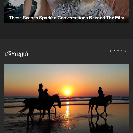
វេទិកាស្នេហ៍