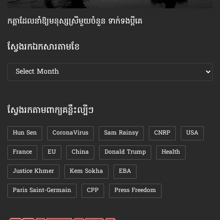
កត្តា​ដែលនាំឱ្យ​មនុស្សស្រី​មួយចំនួន ទាក់ទង​ប្តីគេ
វិ
ស្វែងរកឯកសារតាមខែ
ស្វែងរក
ឯកសារ
តាមខែ
ស្វែងរកតាមពាក្យគន្លឹះល្បីៗ
Hun Sen
CoronaVirus
Sam Rainsy
CNRP
USA
France
EU
China
Donald Trump
Health
Justice Khmer
Kem Sokha
EBA
Paris Saint-Germain
CPP
Press Freedom