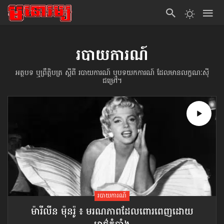
របាយការណ៍
អត្ថបទ ឬព្រឹត្តិបត្រ ស្ដីពី របាយការណ៍ ឬបទយកការណ៍ ដែលមានលក្ខណៈស៊ី
ជម្រៅ។
របាយការណ៍
ម៉ារីលីន ម៉ុនរ៉ូ ៖ មរណភាព​ដែលពោរពេញ​ដោយ