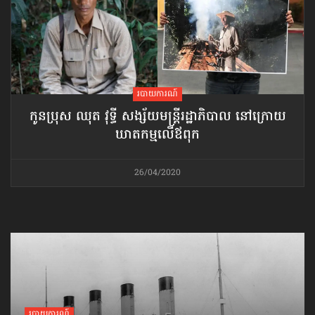
របាយការណ៍
កូនប្រុស ឈុត វុទ្ធី សង្ស័យ​មន្ត្រីរដ្ឋាភិបាល នៅក្រោយ
ឃាតកម្ម​លើឪពុក
26/04/2020
របាយការណ៍