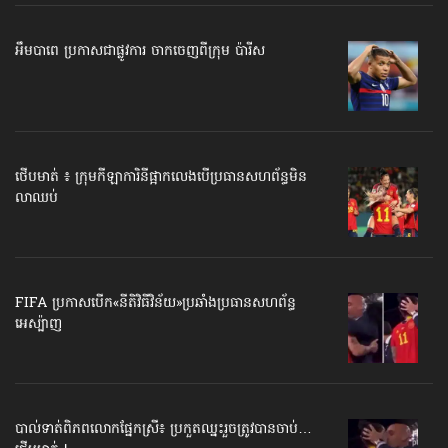
អឹមបាពេ ប្រកាសជាផ្លូវការ ចាកចេញពីក្រុម ប៉ារីស
ថើបមាត់ ៖ ក្រុមកីឡាការិនី​ផ្អាកលេង​​បើប្រធានសហព័ន្ធ​មិន
លាឈប់
FIFA ប្រកាសបើក​«នីតិវិធីវិន័យ»​ប្រឆាំងប្រធានសហព័ន្ធ​
អេស្ប៉ាញ
បាល់ទាត់​ពិភពលោក​ផ្នែកស្រី៖ ប្រកួតឈ្នះរួច​ត្រូវបានចាប់…