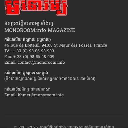
ទស្សនាវដ្ដីមនោរម្យ.អាំងហ្វូ
MONOROOM.info MAGAZINE
ការិយាល័យ កណ្ដាល (រដ្ឋបាល)
#6 Rue de Breteuil, 94100 St Maur des Fosses, France
Tél: + 33 (0) 98 06 98 909
Fax: + 33 (0) 98 56 98 909
Email:
contact@monoroom.info
ការិយាល័យ ក្នុង​ប្រទេស​កម្ពុជា
(បិទជាបណ្ដោះអាសន្ន តែលោកអ្នកអាចទាក់ទងបាន តាមមែល)
ការិយាល័យនិពន្ធ ជាខេមរភាសា
Email:
khmer@monoroom.info
© 2005-2025, រក្សាសិទ្ធិគ្រប់យ៉ាង ដោយទស្សនាវដ្ដី​មនោរម្យ.អាំងហ្វូ