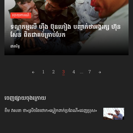
របាយការណ៍
ទណ្ឌកម្ម​លើ ហ៊ីង ប៊ុនហៀង បញ្ជាក់​ថា​អង្គរក្ស ហ៊ុន
សែន ពិត​ជា​គប់​គ្រាប់​បែក
ដារារិទ្ធ
Posts
1
2
3
4
...
7
navigation
ចេញផ្សាយចុងក្រោយ
ខឹម វាសនា ថា«ស្រីចរិតថោក»​ស្លៀកពាក់ប្រពៃណី​«ដេញប្រុស»