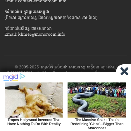
Email:
contact@monoroom.info
ការិយាល័យ ក្នុង​ប្រទេស​កម្ពុជា
(បិទជាបណ្ដោះអាសន្ន តែលោកអ្នកអាចទាក់ទងបាន តាមមែល)
ការិយាល័យនិពន្ធ ជាខេមរភាសា
Email:
khmer@monoroom.info
© 2005-2025, រក្សាសិទ្ធិគ្រប់យ៉ាង ដោយទស្សនាវដ្ដី​មនោរម្យ.អាំងហ្វូ
(MONOROOM.info Mag France)។ ហាម​ដក​ស្រង់​នូវ​ផ្នែក​ណា​មួយ​ ឬ​ផ្នែក​
ទាំង​អស់ ​នៃ​ការ​ផ្សាយ​របស់​ទស្សនាវដ្ដី​​មនោរម្យ.អាំងហ្វូ យក​ទៅ​​បោះពុម្ព នៅ
លើក្រដាស ឬតាម​ប្រព័ន្ធ​អេឡិច​ត្រូនិច - ផ្សាយ​តាម​រលក​ធាតុអាកាស ឬតាមប្រព័ន្ធ
អេឡិចត្រូនិច - សរសេរ​ឡើង​វិញ ឬ​ចែក​ចាយ​ តាមវិធីណាក៏ដោយ ដោយ​គ្មាន​ការ​
យល់ព្រម ជា​លាយ​លក្ខណ៍​អក្សរ​ ពី​ចាងហ្វាង​ការ​ផ្សាយ​។
ផ្ទុយមកវិញ ដើម្បី​ទទួល​
បាននូវសិទ្ធិ​ទាំងនេះ សូម​ទាក់​ទង​មក​ទស្សនាវដ្ដី។
RSS
SP
MIRROR
ARCHIVE