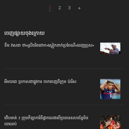
Posts
1
2
3
navigation
ចេញផ្សាយចុងក្រោយ
ខឹម វាសនា ថា«ស្រីចរិតថោក»​ស្លៀកពាក់ប្រពៃណី​«ដេញប្រុស»
អឹមបាពេ ប្រកាសជាផ្លូវការ ចាកចេញពីក្រុម ប៉ារីស
ថើបមាត់ ៖ ក្រុមកីឡាការិនី​ផ្អាកលេង​​បើប្រធានសហព័ន្ធ​មិន
លាឈប់