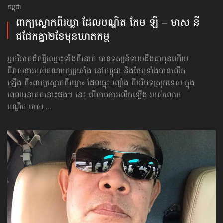
កម្ពុជា
ពាក្យស្លោក​ពីរឃ្លា ដែលបណ្ឌិត កែម ឡី – មាស នី
ជជែកគ្នា​២ខែ​មុន​ឃាតកម្ម
អ្នកវិភាគដ៏ល្បីឈ្មោះទាំងពីរនាក់ បានទស្សន៍ទាយដឹងជាមុនហើយ
ពីវាសនា​របស់​គណបក្ស​ប្រឆាំង នៅកម្ពុជា និងថែមទាំងបានលើក
ឡើង ពី«ពាក្យស្លោក​ពីរឃ្លា» ដែល​ឆ្លុះបញ្ចាំង ពីបរិបទស្រុកទេស ក្នុង
ពេលអនាគតនោះផង។ នេះ បើតាម​ការលើកឡើង របស់​លោក
បណ្ឌិត មាស ...