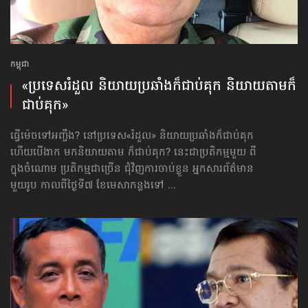
កម្ពុជា
«ប្រទេសរំដួល និយាយ​ប្រឆាំង​ក៏ជាប់គុក និយាយតាម​ក៏
ជាប់គុក»
ធ្វើម៉េចទៅអញ្ចឹង? នៅប្រទេស«រំដួល» និយាយ​ប្រឆាំង​ក៏ជាប់គុក
ហើយបើងាក មក​និយាយ​តាម ក៏ជាប់គុក? នេះជាប្រតិកម្មមួយ ពី
ក្នុងចំណោម ប្រតិកម្មជាច្រើន ជុំវិញ​ការចាប់ខ្លួន អ្នកសារព័ត៌មាន
មួយរូប កាលពីថ្ងៃទី៧ ខែមេសាកន្លងទៅ ...