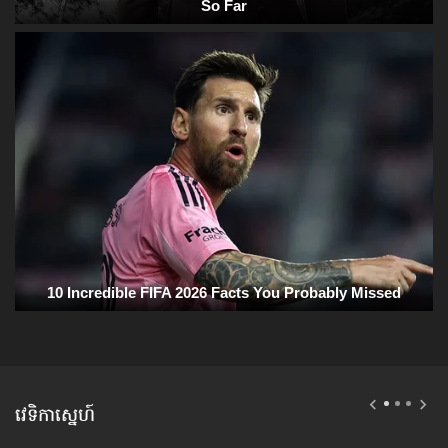
វេទិកាស្នេហ៍