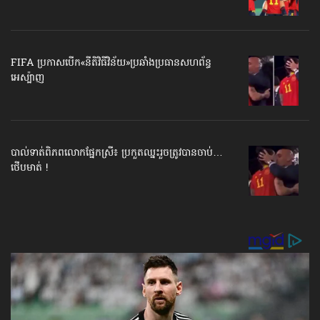
FIFA ប្រកាសបើក​«នីតិវិធីវិន័យ»​ប្រឆាំងប្រធានសហព័ន្ធ​
អេស្ប៉ាញ
បាល់ទាត់​ពិភពលោក​ផ្នែកស្រី៖ ប្រកួតឈ្នះរួច​ត្រូវបានចាប់…
ថើបមាត់ !