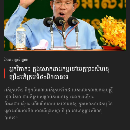
វិភាគ អត្ថាធិប្បាយ
អ្នកវិភាគ៖ ក្នុង​សោកនាដកម្ម​នៅខេត្ត​ព្រះសីហនុ
ប្រើ«អភិក្រមទី៥»​មិនបានទេ
អភិក្រមទី៥ ពីក្នុងចំណោមអភិក្រមទាំង៥ របស់លោកនាយករដ្ឋមន្ត្រី
ហ៊ុន សែន ជាអភិក្រមសម្រាប់ការអនុវត្ត «ដោយអន្លើៗ»
និង«ដោយដុំៗ» ហើយមិនអាចយកទៅអនុវត្ត ក្នុងសោកនាដកម្ម នៃ
គ្រោះរលំអគារចិន កាលពីចុងសប្ដាហ៍មុន នៅខេត្តព្រះសីហនុ
បានទេ។ ...