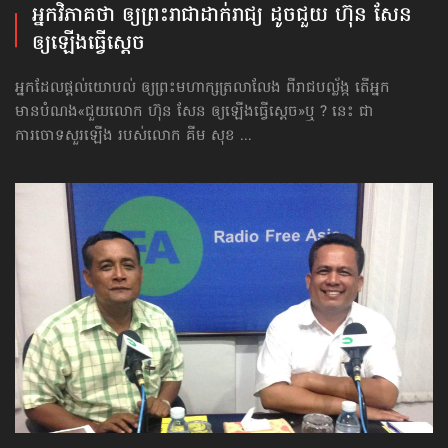
អ្នកវិភាគថា ឲ្យព្រះរាជាដាក់រាជ្យ ដូចជួយ ហ៊ុន សែន
ឲ្យឡើង​ធ្វើស្ដេច
អ្នកដែលផ្ដល់យោបល់ ឲ្យព្រះមហាក្សត្រលាលែង ពីរាជបល្ល័ង្ក តើអ្នក
មានបំណង«ជួយលោក ហ៊ុន សែន ឲ្យឡើង​ធ្វើស្ដេច»ឬ ? នេះ ជា
ការចោទសួរឡើង របស់លោក គីម សុខ ...