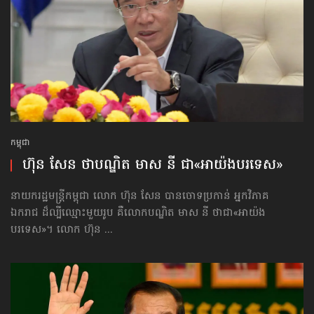
កម្ពុជា
ហ៊ុន សែន ថាបណ្ឌិត មាស នី ជា​«អាយ៉ងបរទេស»
នាយករដ្ឋមន្ត្រីកម្ពុជា លោក ហ៊ុន សែន បានចោទប្រកាន់ អ្នកវិភាគ
ឯករាជ ដ៏ល្បីឈ្មោះមួយរូប គឺលោកបណ្ឌិត មាស នី ថាជា«អាយ៉ង
បរទេស»។ លោក ហ៊ុន ...