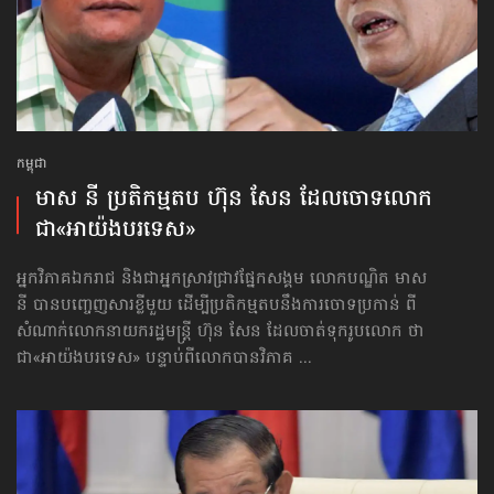
កម្ពុជា
មាស នី ប្រតិកម្មតប ហ៊ុន សែន ដែលចោទ​លោក
ជា«អាយ៉ងបរទេស»
អ្នកវិភាគឯករាជ និងជាអ្នកស្រាវជ្រាវផ្នែកសង្គម លោកបណ្ឌិត មាស
នី បានបញ្ចេញសារខ្លីមួយ ដើម្បីប្រតិកម្មតបនឹងការចោទប្រកាន់ ពី
សំណាក់លោកនាយករដ្ឋមន្ត្រី ហ៊ុន សែន ដែលចាត់ទុករូបលោក ថា
ជា«អាយ៉ងបរទេស» បន្ទាប់ពីលោកបានវិភាគ ...