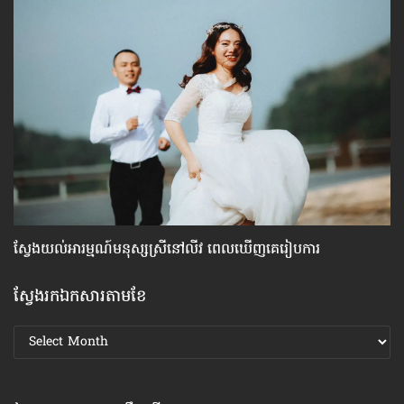
ស្វែង​យល់​អារម្មណ៍​មនុស្ស​ស្រី​នៅ​លីវ ពេល​ឃើញ​គេ​រៀបការ
វិ
ស្វែងរកឯកសារតាមខែ
ស្វែងរក
ឯកសារ
តាមខែ