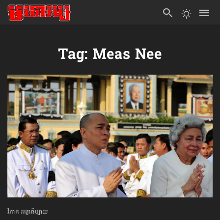
Tag: Meas Nee
វិភាគ អត្ថាធិប្បាយ