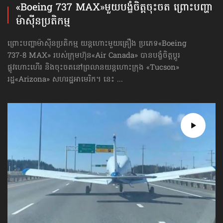
«Boeing 737 MAX»​មួយបង្ខំចិត្ត​ចុះចត ព្រោះបញ្ហា​
ម៉ាស៊ីនប្រតិកម្ម
ព្រោះបញ្ហា​ម៉ាស៊ីនប្រតិកម្ម យន្ដហោះមួយគ្រឿង ប្រភេទ«Boeing
737-8 MAX» របស់ក្រុមហ៊ុន​«Air Canada» បានបង្ខំចិត្ត​ប្ដូរ
ផ្លូវហោះហើរ និងចុះចតនៅព្រលានយន្ដហោះ​ក្រុង «Tucson»
រដ្ឋ«Arizona» សហរដ្ឋអាមេរិក។ នេះ ...