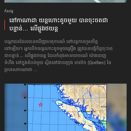
កំសាន្ដ
នៅកាណាដា យន្ដហោះតូចមួយ បាន​ចុះចតជា
បន្ទាន់… លើផ្លូវរថយន្ដ
បណ្ដាជនដែលបានឃើញហេតុការណ៍ នៅបន្តការហួសចិត្ត
នៅឡើយ។ អ្នកបើកយន្ដហោះតូចមួយគ្រឿង ត្រូវបានបង្ខំចិត្តចុះចត
ជាបន្ទាន់… លើផ្លូវរថយន្ដ ដែលកំពុងមានចរាចរណ៍ យ៉ាងពេញ
ទំហឹង នៅក្នុងតំបន់មួយ ស្ថិតនៅជាយក្រុង កេប៊េច (Québec) នៃ
ប្រទេសកាណាដា ...