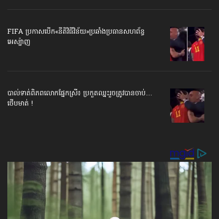
FIFA ប្រកាសបើក​«នីតិវិធីវិន័យ»​ប្រឆាំងប្រធានសហព័ន្ធ​
អេស្ប៉ាញ
បាល់ទាត់​ពិភពលោក​ផ្នែកស្រី៖ ប្រកួតឈ្នះរួច​ត្រូវបានចាប់…
ថើបមាត់ !