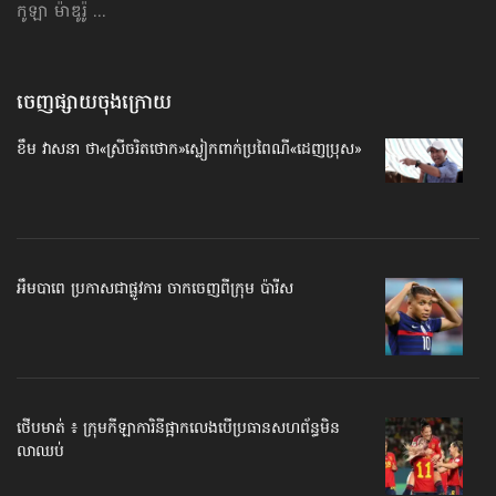
កូឡា ម៉ាឌូរ៉ូ ...
ចេញផ្សាយចុងក្រោយ
ខឹម វាសនា ថា«ស្រីចរិតថោក»​ស្លៀកពាក់ប្រពៃណី​«ដេញប្រុស»
អឹមបាពេ ប្រកាសជាផ្លូវការ ចាកចេញពីក្រុម ប៉ារីស
ថើបមាត់ ៖ ក្រុមកីឡាការិនី​ផ្អាកលេង​​បើប្រធានសហព័ន្ធ​មិន
លាឈប់