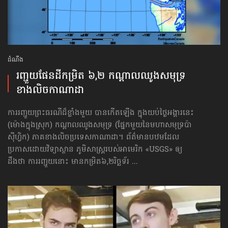
ដំណឹង
រញ្ជួយផែនដីកម្រិត ៦,២ កណ្តាលឈូងសមុទ្រ
ខាងលិចកាណាដា
ការរញ្ជួយព្រះធរណីដ៏ខ្លាំងមួយ បានកើតឡើង ក្នុងយប់ថ្ងៃអង្គារនេះ
(ម៉ោងក្នុងស្រុក) កណ្តាលឈូងសមុទ្រ (ផ្នែកមួយនៃមហាសមុទ្រប៉ា
ស៊ីហ្វិក) ភាគខាងលិចប្រទេសកាណាដា។ ព័ត៌មានបឋមដែល
ប្រកាសដោយវិទ្យាស្ថាន ភូមិសាស្ត្ររបស់អាមេរិក «USGS» ឲ្យ
ដឹងថា ការរញ្ជួយនោះ មានកម្រិត៦,២រិច្ឆទ័រ ...