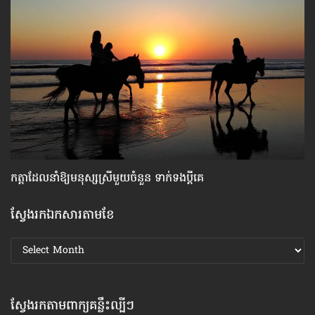
កត្តា​ដែលនាំឱ្យ​មនុស្សស្រី​មួយចំនួន ទាក់ទង​ប្តីគេ
ហេ
ស្វែងរកឯកសារតាមខែ
ស្វែងរក
ឯកសារ
តាមខែ
ស្វែងរកតាមពាក្យគន្លឹះល្បីៗ