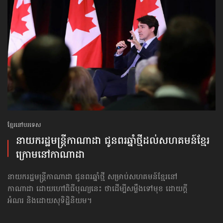
ខ្មែរនៅបរទេស
នាយក​រដ្ឋមន្ត្រី​​កាណាដា ជូនពរ​ឆ្នាំថ្មី​ដល់​សហគមន៍​​ខ្មែរ
ក្រោមនៅ​​កាណាដា
នាយក​រដ្ឋមន្ត្រី​​កាណាដា ជូនពរឆ្នាំថ្មី សម្រាប់សហគមន៍ខ្មែរនៅ
កាណាដា ដោយហៅពិធីបុណ្យនេះ ថាដើម្បីសម្លឹងទៅមុខ ដោយក្ដី
អំណរ និងដោយ​សុទិដ្ឋិនិយម។