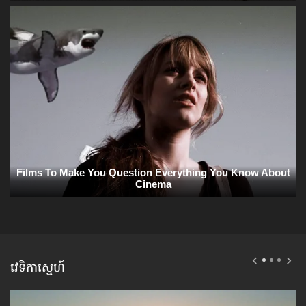
វេទិកាស្នេហ៍