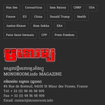
Hun Sen
CoronaVirus
Sam Rainsy
CNRP
USA
France
EU
China
Donald Trump
Health
Justice Khmer
Kem Sokha
EBA
Paris Saint-Germain
CPP
Press Freedom
ទស្សនាវដ្ដីមនោរម្យ.អាំងហ្វូ
MONOROOM.info MAGAZINE
ការិយាល័យ កណ្ដាល (រដ្ឋបាល)
#6 Rue de Breteuil, 94100 St Maur des Fosses, France
Tél: + 33 (0) 98 06 98 909
Fax: + 33 (0) 98 56 98 909
Email:
contact@monoroom.info