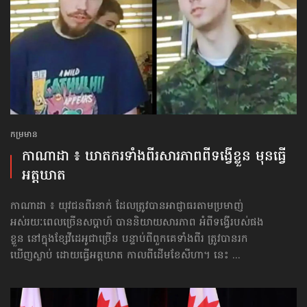
កម្រមាន
កាណាដា ៖ ឃាតករទាំងពីរសារភាពពីទង្វើខ្លួន មុនធ្វើ
អត្តឃាត
កាណាដា ៖ យុវជនពីរនាក់ ដែលត្រូវបានអាជ្ញាធរតាមប្រមាញ់
អស់រយៈពេលច្រើនសប្តាហ៍ បាននិយាយសារភាព អំពីទង្វើរបស់ផង
ខ្លួន នៅក្នុងខ្សែវីដេអូជាច្រើន បន្ទាប់ពីពួកគេទាំងពីរ ត្រូវបានរក
ឃើញស្លាប់ ដោយធ្វើអត្តឃាត កាលពីដើមខែសីហា។ នេះ ...