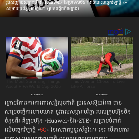
រូបសញ្ញារបស់ក្រុមហ៊ុន «Huawei» នៃប្រទេសចិន នៅចំពោះបច្ចេកវិទ្យាថ្មី «»
សម្រាប់ប្រព័ន្ធទូរស័ព្ទដៃ។ (រូបថតផ្តិតពីអេក្រង់)
ក្រោមវិធានការការពារសន្តិសុខជាតិ ប្រទេសស៊ុយអែត បាន
សម្រេចធ្វើការហាមឃាត់ នូវរាល់សម្ភារៈបរិក្ខា របស់ក្រុមហ៊ុនចិន
ចំនួនពីរ គឺក្រុមហ៊ុន «Huawei»​និង«ZTE» សម្រាប់បំពាក់​
លើបច្ចេកវិទ្យាថ្មី «
5G
» នៃសេវាកម្មទូរស័ព្ទដៃ។ នេះ បើតាមការ