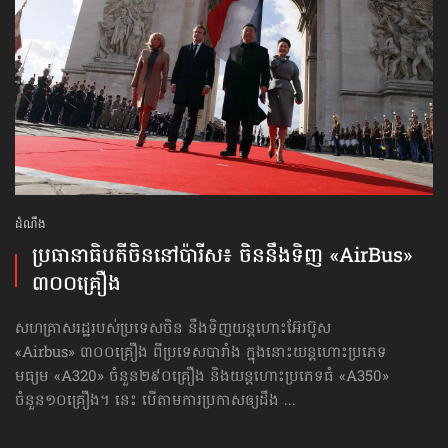
ដំណឹង
ប្រធានាធិបតី​ចិន​នៅ​ប៉ារីស៖ ចិននឹងទិញ «AirBus»
៣០០គ្រឿង
សហគ្រាសរដ្ឋរបស់ប្រទេសចិន នឹងទិញយន្ដហោះអ៊ែរប៊ូស
«Airbus» ៣០០គ្រឿង ពីប្រទេសបារាំង ក្នុងនោះយន្ដហោះប្រភេទ
មធ្យម «A320» ចំនួន២៩០គ្រឿង និងយន្ដហោះប្រភេទធំ «A350»
ចំនួន១០គ្រឿង។ នេះ បើតាមការប្រកាសឲ្យដឹង ...