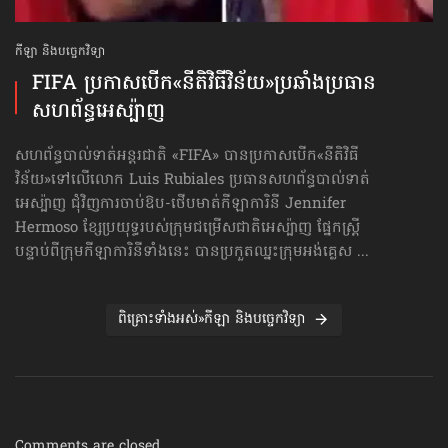
កីឡា និងបច្ចេកវិទ្យា
FIFA ប្រកាសបើក​«នីតិវិធីវិន័យ»​ប្រឆាំងប្រធាន
សហព័ន្ធ​អេស្ប៉ាញ
សហព័ន្ធបាល់ទាត់អន្តរជាតិ «FIFA» បានប្រកាសបើក«នីតិវិធី
វិន័យ»​ទៅលើលោក Luis Rubiales ប្រធានសហព័ន្ធបាល់ទាត់
អេស្ប៉ាញ ជុំវិញការចាប់ឱប-ថើបមាត់​កីឡាការិនី Jennifer
Hermoso ខ្សែប្រយុទ្ធរបស់ក្រុមជម្រើសជាតិអេស្ប៉ាញ ផ្នែកស្ត្រី
បន្ទាប់ពីក្រុមកីឡាការិនីទាំងនេះ បានប្រកួតឈ្នះក្រុមអង់គ្លេស ...
ពិគ្រោះទាំងអស់»កីឡា និងបច្ចេកវិទ្យា
Comments are closed.