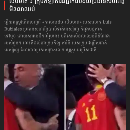
ថើបមាត់ ៖ ក្រុមកីឡាការិនី​ផ្អាកលេង​​បើប្រធានសហព័ន្ធ​
មិនលាឈប់
រឿងអាស្រូវកើតចេញពី «ការចាប់ឱប-ថើបមាត់» របស់លោក Luis
Rubiales ប្រធានសហព័ន្ធបាល់ទាត់អេស្ប៉ាញ កំពុងបន្តភាគ
ទៅមុខ ដោយសារមេដឹកនាំរូបនេះ បដិសេធមិនលាឈប់ពីតំណែង
របស់ខ្លួន។ នោះគឺដល់វេនក្រុមកីឡាការិនី របស់ក្រុមជម្រើសជាតិ
អេស្ប៉ាញ ដែលបានប្រកាសផ្អាកលេង ឲ្យក្រុមជម្រើសជាតិ ...