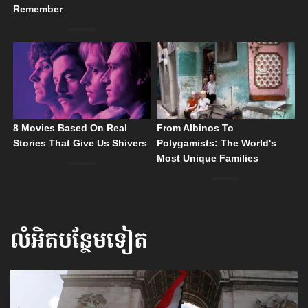
លំអិតបន្ថែមទៀត