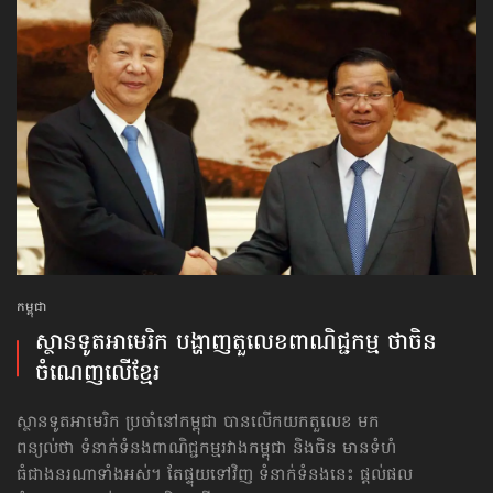
កម្ពុជា
ស្ថានទូត​អាមេរិក បង្ហាញតួលេខពាណិជ្ជកម្ម ថាចិន
ចំណេញលើខ្មែរ
ស្ថានទូត​អាមេរិក ប្រចាំនៅកម្ពុជា បានលើកយកតួលេខ មក
ពន្យល់ថា ទំនាក់ទំនងពាណិជ្ជកម្មរវាងកម្ពុជា និងចិន មានទំហំ
ធំជាងនរណាទាំងអស់។ តែផ្ទុយទៅវិញ ទំនាក់ទំនងនេះ ផ្ដល់ផល