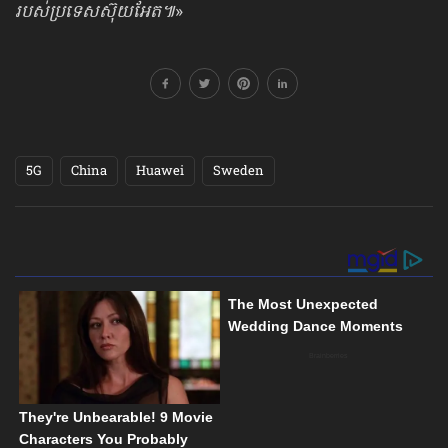
របស់ប្រទេសស៊ុយអែត៕
»
5G
China
Huawei
Sweden