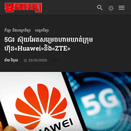
កីឡា និងបច្ចេកវិទ្យា
បច្ចេកវិទ្យា
5G៖ ស៊ុយអែតសម្រេច​ហាមឃាត់​ក្រុម
ហ៊ុន«Huawei»និង«ZTE»
ជ័យ វិបុល
20/10/2020
0