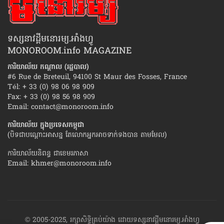
ទស្សនាវដ្ដីមនោរម្យ.អាំងហ្វូ
MONOROOM.info MAGAZINE
ការិយាល័យ កណ្ដាល (រដ្ឋបាល)
#6 Rue de Breteuil, 94100 St Maur des Fosses, France
Tél: + 33 (0) 98 06 98 909
Fax: + 33 (0) 98 56 98 909
Email:
contact@monoroom.info
ការិយាល័យ ក្នុង​ប្រទេស​កម្ពុជា
(បិទជាបណ្ដោះអាសន្ន តែលោកអ្នកអាចទាក់ទងបាន តាមមែល)
ការិយាល័យនិពន្ធ ជាខេមរភាសា
Email:
khmer@monoroom.info
© 2005-2025, រក្សាសិទ្ធិគ្រប់យ៉ាង ដោយទស្សនាវដ្ដី​មនោរម្យ.អាំងហ្វូ