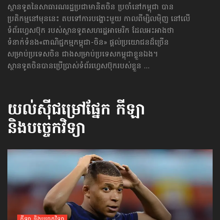
ស្ថានទូតនៃសាធារណរដ្ឋប្រជាមានិតចិន ប្រចាំនៅកម្ពុជា បាន
ប្រតិកម្មនៅមុននេះ តបទៅការបង្ហោះមួយ កាលពីម្សិលម៉ិញ នៅលើ
ទំព័រហ្វេសប៊ុក របស់ស្ថានទូតសហរដ្ឋ​អាមេរិក ដែលអះអាងថា
ទំនាក់ទំនង«ពាណិជ្ជកម្ម​កម្ពុជា-ចិន» ផ្ដល់ប្រយោជនដ៏ច្រើន
សម្រាប់ប្រទេសចិន ជាងសម្រាប់ប្រទេស​កម្ពុជា​ខ្លួនឯង។
ស្ថានទូតចិនបានប្រើប្រាស់ទំព័រហ្វេសប៊ុករបស់ខ្លួន ...
យល់ស៊ីជម្រៅផ្នែក
កីឡា
និងបច្ចេកវិទ្យា
កីឡា និងបច្ចេកវិទ្យា