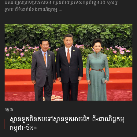
ចំណេញសម្រាប់ប្រទេសចិន ច្រើនជាងប្រទេសកម្ពុជាខ្លួនឯង ខុសគ្នា
ឆ្ងាយ ពីទំនាក់ទំនងពាណិជ្ជកម្ម ...
កម្ពុជា
ស្ថានទូត​ចិន​តប​ទៅ​ស្ថានទូត​អាមេរិក ពី«ពាណិជ្ជកម្ម​
កម្ពុជា-ចិន»