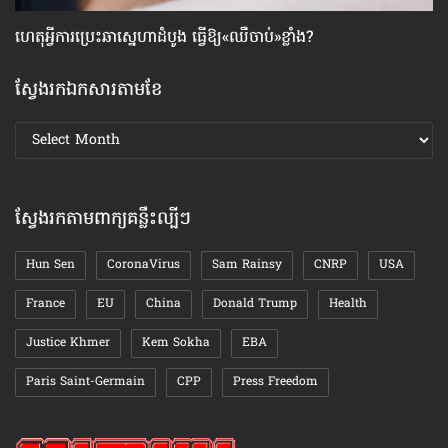
ហេតុអ្វី​ការប្រេះឆា​ស្នេហា​ដំបូង ធ្វើ​ឱ្យ​«ឈឺចាប់»​ខ្លាំង?
ស្
ស្វែងរកឯកសារតាមខែ
ស្វែងរក
ឯកសារ
តាមខែ
ស្វែងរកតាមពាក្យគន្លឹះល្បីៗ
Hun Sen
CoronaVirus
Sam Rainsy
CNRP
USA
France
EU
China
Donald Trump
Health
Justice Khmer
Kem Sokha
EBA
Paris Saint-Germain
CPP
Press Freedom