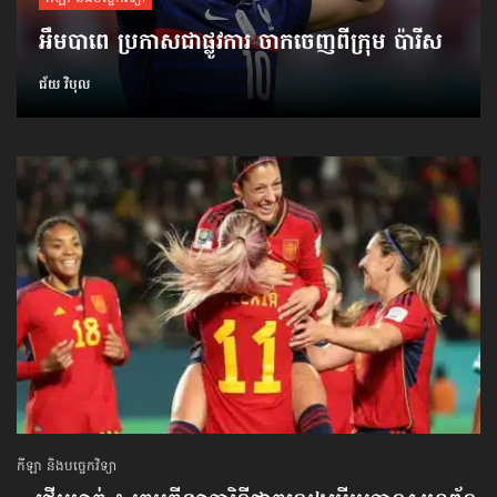
អឹមបាពេ ប្រកាសជាផ្លូវការ ចាកចេញពីក្រុម ប៉ារីស
ជ័យ វិបុល
កីឡា និងបច្ចេកវិទ្យា