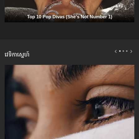
វេទិកាស្នេហ៍