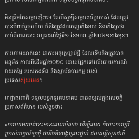
ប្រកាស របស់អាជ្ញាធរជាតិ ទទួលបន្ទុក​ទូរគមនាគម។
មិនត្រឹមតែសម្ភារៈថ្មីៗទេ តែបើសូម្បីសម្ភារៈបរិក្ខាចាស់ ដែលត្រូវ
បាន​បំពាក់រួចហើយ ក៏នឹងត្រូវដកចេញទាំងអស់ និងទាំងស្រុង
ចាប់ពីពេលនេះ រហូតដល់ថ្ងៃទី១ ខែមករា ឆ្នាំ២០២១ខាងមុខ។
ការហាមឃាត់នេះ ជាការអនុវត្តច្បាប់ថ្មី ដែលទើបនឹងត្រូវ​បាន
អនុម័ត កាលពី​ដើមឆ្នាំ​២០២០ ដោយផ្អែកទៅលើរបាយការណ៍
វាយតម្លៃ របស់កងទ័ព និងស្ថាប័នចារកម្ម របស់
ប្រទេស
ស៊ុយអែត
។
អាជ្ញាធរជាតិ ទទួលបន្ទុក​ទូរគមនាគម បានពន្យល់​ក្នុងសេចក្ដី
ប្រកាស​ព័ត៌មាន របស់ខ្លួនថា៖
«
ការហាមឃាត់នេះមានគោលបំណង ដើម្បីធានា ចំពោះការប្រើ
ប្រាស់​បច្ចេកវិទ្យាថ្មី ថានឹងមិនបង្កគ្រោះថ្នាក់ ដល់សន្តិសុខជាតិ