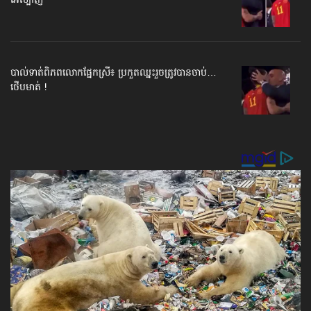
អេស្ប៉ាញ
បាល់ទាត់​ពិភពលោក​ផ្នែកស្រី៖ ប្រកួតឈ្នះរួច​ត្រូវបានចាប់…
ថើបមាត់ !