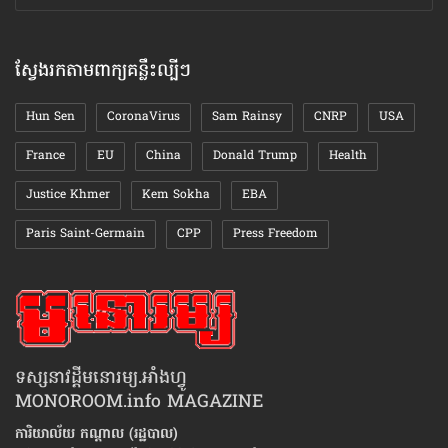
ឯកសារ
តាមខែ
ស្វែងរកតាមពាក្យគន្លឹះល្បីៗ
Hun Sen
CoronaVirus
Sam Rainsy
CNRP
USA
France
EU
China
Donald Trump
Health
Justice Khmer
Kem Sokha
EBA
Paris Saint-Germain
CPP
Press Freedom
ទស្សនាវដ្ដីមនោរម្យ.អាំងហ្វូ
MONOROOM.info MAGAZINE
ការិយាល័យ កណ្ដាល (រដ្ឋបាល)