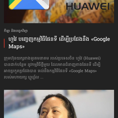
កីឡា និងបច្ចេកវិទ្យា
ហួវៃ បញ្ចេញ​កម្មវិធី​ផែនទី ដើម្បី​ប្រជែង​នឹង «Google
Maps»
ក្រុមហ៊ុនយក្សខាងទូរគមនាគម របស់ប្រទេសចិន ហួវៃ (Huawei)
បានដាក់បន្ថែម នូវកម្មវិធីថ្មីមួយ ដែលមានជំនាញខាងផែនទី ដើម្បី
អាចប្រកួតប្រជែងបាន ទល់នឹងកម្មវិធីផែនទី «Google Maps»
របស់មហាយក្ស ហ្គូហ្គ័ល ...