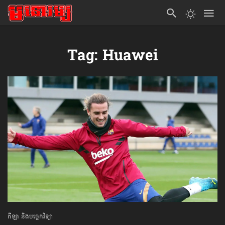
Tag: Huawei
កីឡា និងបច្ចេកវិទ្យា