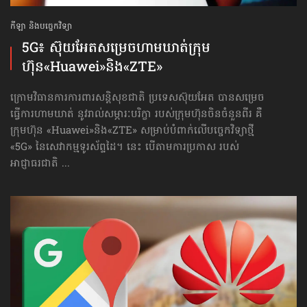
កីឡា និងបច្ចេកវិទ្យា
5G៖ ស៊ុយអែតសម្រេច​ហាមឃាត់​ក្រុម
ហ៊ុន«Huawei»និង«ZTE»
ក្រោមវិធានការការពារសន្តិសុខជាតិ ប្រទេសស៊ុយអែត បានសម្រេច
ធ្វើការហាមឃាត់ នូវរាល់សម្ភារៈបរិក្ខា របស់ក្រុមហ៊ុនចិនចំនួនពីរ គឺ
ក្រុមហ៊ុន «Huawei»​និង«ZTE» សម្រាប់បំពាក់​លើបច្ចេកវិទ្យាថ្មី
«5G» នៃសេវាកម្មទូរស័ព្ទដៃ។ នេះ បើតាមការប្រកាស របស់
អាជ្ញាធរជាតិ ...