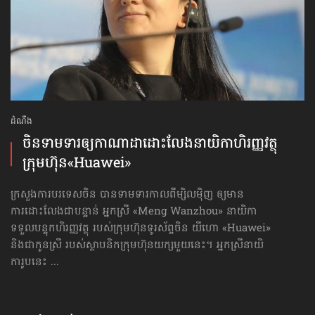
ដំណឹង
ចិន​ទាមទារ​ឲ្យ​កាណាដា​ដោះលែង​នាយិកា​ហិរញ្ញវត្ថុ
ក្រុមហ៊ុន​«Huawei»
ក្រសួងការបរទេសចិន បានទាមទារកាលពីម្សិលម៉ិញ ឲ្យមាន
ការដោះលែងជាបន្ទាន់ អ្នកស្រី «Meng Wanzhou» នាយិកា​
ទទួលបន្ទុក​ហិរញ្ញវត្ថុ របស់ក្រុមហ៊ុនទូរស័ព្ទចិន យីហោ «Huawei»
និងជាកូនស្រី របស់ស្ថាបនិកក្រុមហ៊ុនយក្សមួយនេះ។ អ្នកស្រីនាយិ
ការូបនេះ ...