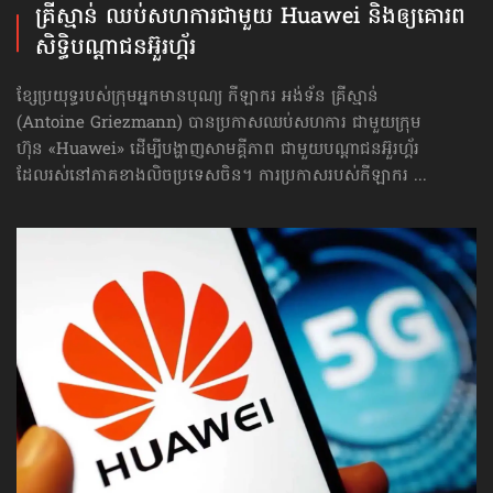
គ្រីស្មាន់ ឈប់សហការ​ជាមួយ​ Huawei និងឲ្យ​គោរព
សិទ្ធិ​បណ្ដាជនអ៊ួរហ្គ័រ​
ខ្សែប្រយុទ្ធរបស់ក្រុមអ្នកមានបុណ្យ កីឡាករ អង់ទ័ន គ្រីស្មាន់
(Antoine Griezmann) បានប្រកាសឈប់សហការ ជាមួយក្រុម
ហ៊ុន «Huawei» ដើម្បីបង្ហាញសាមគ្គីភាព ជាមួយបណ្ដាជនអ៊ួរហ្គ័រ
ដែលរស់នៅភាគខាងលិចប្រទេសចិន។ ការប្រកាសរបស់កីឡាករ ...