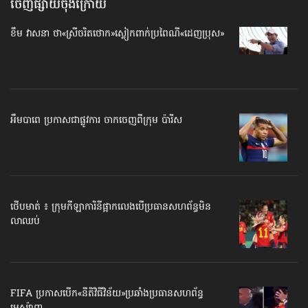
ចេញផ្សាយចុងក្រោយ
ខឹម វាសនា ថា«ស្រីចរិតថោក»​ស្លៀកពាក់ប្រពៃណី​«ដេញប្រុស»
អឹមបាពេ ប្រកាសជាផ្លូវការ ចាកចេញពីក្រុម ប៉ារីស
ថើបមាត់ ៖ ក្រុមកីឡាការិនី​ផ្អាកលេង​​បើប្រធានសហព័ន្ធ​មិន
លាឈប់
FIFA ប្រកាសបើក​«នីតិវិធីវិន័យ»​ប្រឆាំងប្រធានសហព័ន្ធ​