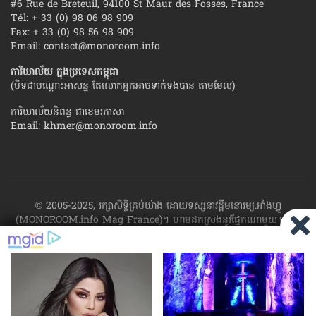
#6 Rue de Breteuil, 94100 St Maur des Fosses, France
Tél: + 33 (0) 98 06 98 909
Fax: + 33 (0) 98 56 98 909
Email:
contact@monoroom.info
ការិយាល័យ ក្នុង​ប្រទេស​កម្ពុជា
(បិទជាបណ្ដោះអាសន្ន តែលោកអ្នកអាចទាក់ទងបាន តាមមែល)
ការិយាល័យនិពន្ធ ជាខេមរភាសា
Email:
khmer@monoroom.info
© 2005-2025, រក្សាសិទ្ធិគ្រប់យ៉ាង ដោយទស្សនាវដ្ដី​មនោរម្យ.អាំងហ្វូ
(MONOROOM.info Mag France)។ ហាម​ដក​ស្រង់​នូវ​ផ្នែក​ណា​មួយ​ ឬ​ផ្នែក​
ទាំង​អស់ ​នៃ​ការ​ផ្សាយ​របស់​ទស្សនាវដ្ដី​​មនោរម្យ.អាំងហ្វូ យក​ទៅ​​បោះពុម្ព នៅ
លើក្រដាស ឬតាម​ប្រព័ន្ធ​អេឡិច​ត្រូនិច - ផ្សាយ​តាម​រលក​ធាតុអាកាស ឬតាមប្រព័ន្ធ
អេឡិចត្រូនិច - សរសេរ​ឡើង​វិញ ឬ​ចែក​ចាយ​ តាមវិធីណាក៏ដោយ ដោយ​គ្មាន​ការ​
យល់ព្រម ជា​លាយ​លក្ខណ៍​អក្សរ​ ពី​ចាងហ្វាង​ការ​ផ្សាយ​។
ផ្ទុយមកវិញ ដើម្បី​ទទួល​
បាននូវសិទ្ធិ​ទាំងនេះ សូម​ទាក់​ទង​មក​ទស្សនាវដ្ដី។