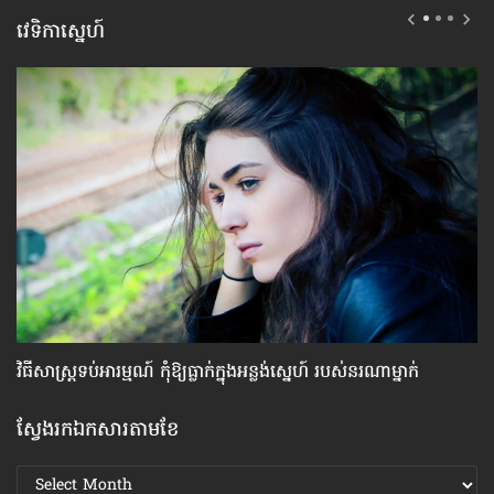
វេទិកាស្នេហ៍
វិធីសាស្រ្ត​ទប់​អារម្មណ៍ កុំឱ្យធ្លាក់​ក្នុងអន្លង់ស្នេហ៍ របស់​នរណា​ម្នាក់
៦ច
ស្វែងរកឯកសារតាមខែ
ស្វែងរក