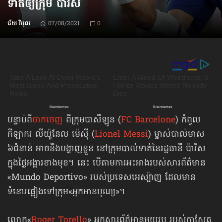
ទាត់​ឲ្យក្រុម ប៉ារីស
ជ័យ វិបុល
07/08/2021
0
បន្ទាប់ពី
ចាកចេញ
ពីក្រុមបាសឺឡូន (
FC Barcelone
) កំពូល
កីឡាករ លីយ៉ូនែល ម៉េស៊ី (
Lionel Messi
) ម្ចាស់​បាល់មាស​
៦ជំនាន់ អាចនឹង​បង្ហាញខ្លួន នៅក្រុមបាល់ទាត់​នៃរដ្ឋធានី ប៉ារីស
ក្នុងថ្ងៃអង្គារខាងមុខ។ នេះ បើតាម​ការអះអាង​របស់សារព័ត៌មាន​
«Mundo Deportivo» របស់ប្រទេសអេស្ប៉ាញ ដែលមាន
ទំនោរផ្អៀង​ទៅក្រុម​«អ្នកមានបុណ្យ»។
លោក​«
Roger Torello
» អ្នកសារព័ត៌មានមួយរូប របស់កាសែត