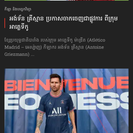
កីឡា និងបច្ចេកវិទ្យា
អង់ទ័ន គ្រីស្មាន ប្រកាស​ចាកចេញ​ជាផ្លូវការ ពីក្រុម
អាត្លេទីកូ
ខ្សែប្រយុទ្ធជាតិបារាំង របស់ក្រុម អាត្លេទីកូ ម៉ាឌ្រីត (Atlético
Madrid – អេស្ប៉ាញ) កីឡាករ អង់ទ័ន គ្រីស្មាន (Antoine
Griezmann) ...