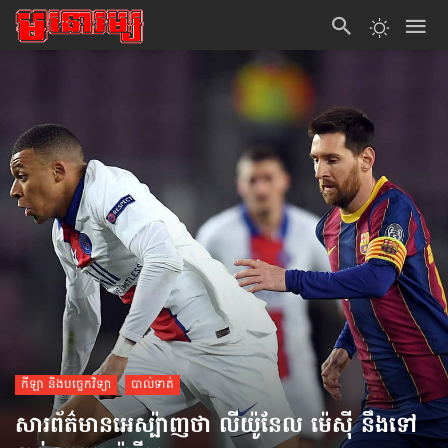
កីឡា និងបច្ចេកវិទ្យា
បាល់ទាត់
សារព័ត៌មានអេស្ប៉ាញថា លីយ៉ូនែល ម៉េស៊ី នឹងទៅ