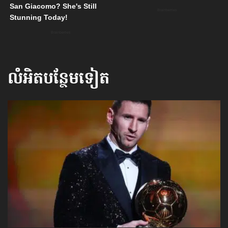
លំអិតបន្ថែមទៀត