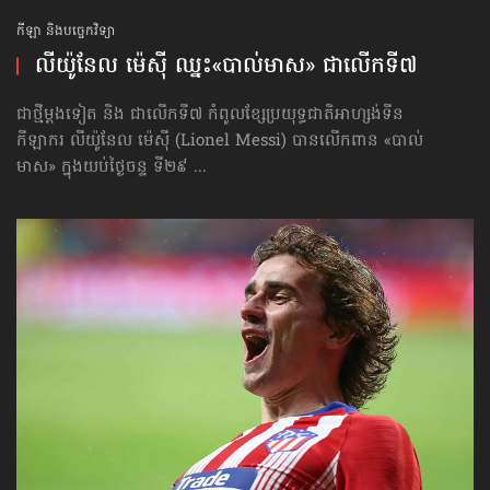
កីឡា និងបច្ចេកវិទ្យា
លីយ៉ូនែល ម៉េស៊ី ឈ្នះ«បាល់មាស» ជាលើកទី៧
ជាថ្មីម្ដងទៀត និង ជាលើកទី៧ កំពូលខ្សែប្រយុទ្ធជាតិអាហ្សង់ទីន
កីឡាករ លីយ៉ូនែល ម៉េស៊ី (Lionel Messi) បានលើកពាន «បាល់
មាស» ក្នុងយប់ថ្ងៃចន្ទ ទី២៩ ...