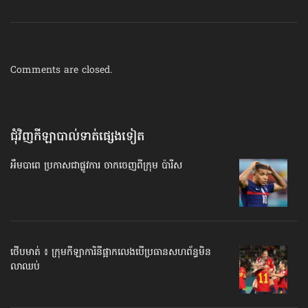
Comments are closed.
ជុំវិញកីឡាបាល់ទាត់​ផ្សេងទៀត
អឹមបាពេ ប្រកាសជាផ្លូវការ ចាកចេញពីក្រុម ប៉ារីស
ថើបមាត់ ៖ ក្រុមកីឡាការិនី​ផ្អាកលេង​​បើប្រធានសហព័ន្ធ​មិន
លាឈប់