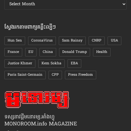
ស្វែងរក
ឯកសារ
តាមខែ
ស្វែងរកតាមពាក្យគន្លឹះល្បីៗ
Hun Sen
CoronaVirus
Sam Rainsy
CNRP
USA
France
EU
China
Donald Trump
Health
Justice Khmer
Kem Sokha
EBA
Paris Saint-Germain
CPP
Press Freedom
ទស្សនាវដ្ដីមនោរម្យ.អាំងហ្វូ
MONOROOM.info MAGAZINE