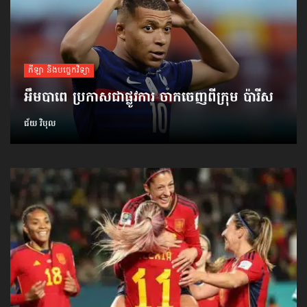
កីឡា និងបច្ចេកវិទ្យា
អឹមបាពេ ប្រកាសជាផ្លូវការ ចាកចេញពីក្រុម ប៉ារីស
ជ័យ វិបុល