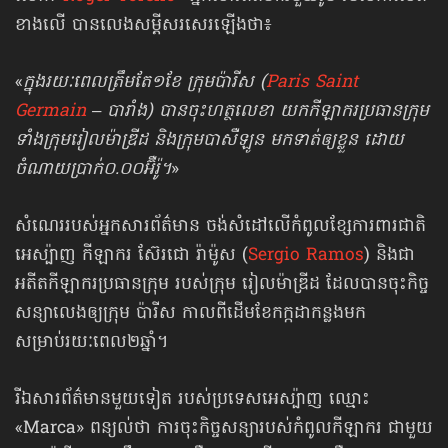
ខាងលើ បានលេងសម្ដីសរសេរឡើងថា៖
«
ក្នុងរយៈពេលត្រឹមតែ១ខែ ក្រុមប៉ារីស (
Paris Saint
Germain
– បារាំង) បានចុះហត្ថលេខា យក​កីឡាករ​ប្រធានក្រុម
ទាំងក្រុមរៀលម៉ាឌ្រីដ និងក្រុមបាសឺឡូន មកទាត់ឲ្យខ្លួន ដោយ
ចំណាយប្រាក់០.០០អ៊ឺរ៉ូ។
»
សំណេររបស់អ្នកសារព័ត៌មាន ចង់សំដៅលើ​កំពូលខ្សែការពារជាតិ
អេស្ប៉ាញ កីឡាករ ស៊ែរជោ រ៉ាម៉ូស (
Sergio Ramos
) និងជា
អតីត​កីឡាករប្រធានក្រុម របស់ក្រុម រៀលម៉ាឌ្រីដ ដែលបានចុះកិច្ច
សន្យាលេងឲ្យក្រុម ប៉ារីស កាលពីដើមខែកក្កដាកន្លងមក
សម្រាប់រយៈពេល២ឆ្នាំ។
រីឯសារព័ត៌មានមួយទៀត របស់ប្រទេសអេស្ប៉ាញ ឈ្មោះ​
«Marca» ពន្យល់ថា ការចុះកិច្ចសន្យារបស់កំពូលកីឡាករ ជាមួយ