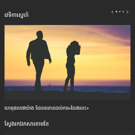
វេទិកាស្នេហ៍
ហេតុផល៧យ៉ាង ដែល​ឈាន​ដល់​ការ«លែងលះ»
សម
ស្វែងរកឯកសារតាមខែ