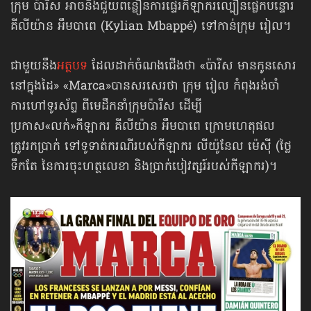
ក្រុម ប៉ារីស អាចនឹងជួយពន្លឿនការផ្ទេរកីឡាករល្បឿនផ្លេកបន្ទោរ
គីលីយ៉ាន អឹមបាពេ (Kylian Mbappé) ទៅកាន់ក្រុម រៀល។
ជាមួយនឹង
អត្ថបទ
ដែលដាក់ចំណងជើងថា «ប៉ារីស មានកូនសោរ
នៅក្នុងដៃ» «Marca»បានសរសេរថា ក្រុម រៀល កំពុងរង់ចាំ​
ការហៅទូរស័ព្ទ ពីមេដឹកនាំក្រុមប៉ារីស ដើម្បី
ប្រកាស«លក់»កីឡាករ គីលីយ៉ាន អឹមបាពេ ក្រោម​ហេតុផល​
ត្រូវរកប្រាក់ ទៅទូទាត់ករណីរបស់កីឡាករ លីយ៉ូនែល ម៉េស៊ី (ថ្លៃ
ទឹកតែ នៃការចុះហត្ថលេខា និងប្រាក់បៀវត្សរ៍​របស់​កីឡាករ)។