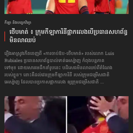
កីឡា និងបច្ចេកវិទ្យា
ថើបមាត់ ៖ ក្រុមកីឡាការិនី​ផ្អាកលេង​​បើប្រធានសហព័ន្ធ​
មិនលាឈប់
រឿងអាស្រូវកើតចេញពី «ការចាប់ឱប-ថើបមាត់» របស់លោក Luis
Rubiales ប្រធានសហព័ន្ធបាល់ទាត់អេស្ប៉ាញ កំពុងបន្តភាគ
ទៅមុខ ដោយសារមេដឹកនាំរូបនេះ បដិសេធមិនលាឈប់ពីតំណែង
របស់ខ្លួន។ នោះគឺដល់វេនក្រុមកីឡាការិនី របស់ក្រុមជម្រើសជាតិ
អេស្ប៉ាញ ដែលបានប្រកាសផ្អាកលេង ឲ្យក្រុមជម្រើសជាតិ ...