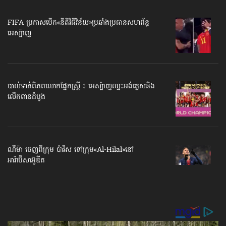
FIFA ប្រកាសបើក​«នីតិវិធីវិន័យ»​ប្រឆាំងប្រធានសហព័ន្ធ​
អេស្ប៉ាញ
បាល់ទាត់​ពិភពលោក​ផ្នែកស្ត្រី ៖ អេស្ប៉ាញ​ឈ្នះអង់គ្លេស​និង
លើកពានដំបូង
ណីម៉ា ចេញ​ពីក្រុម ប៉ារីស ទៅក្រុម​«Al-Hilal»​នៅ
អារ៉ាប៊ីសាអ៊ូឌីត