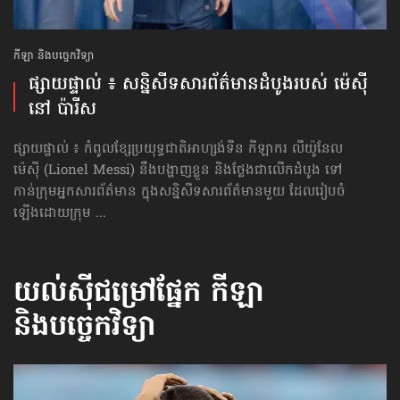
កីឡា និងបច្ចេកវិទ្យា
ផ្សាយផ្ទាល់ ៖ សន្និសីទសារព័ត៌មាន​ដំបូងរបស់ ម៉េស៊ី
នៅ ប៉ារីស
ផ្សាយផ្ទាល់ ៖ កំពូលខ្សែប្រយុទ្ធជាតិអាហ្សង់ទីន កីឡាករ លីយ៉ូនែល
ម៉េស៊ី (Lionel Messi) នឹងបង្ហាញខ្លួន និងថ្លែងជាលើកដំបូង ទៅ
កាន់ក្រុម​អ្នកសារព័ត៌មាន ក្នុងសន្និសីទសារព័ត៌មានមួយ ដែលរៀបចំ
ឡើងដោយក្រុម ...
យល់ស៊ីជម្រៅផ្នែក
កីឡា
និងបច្ចេកវិទ្យា