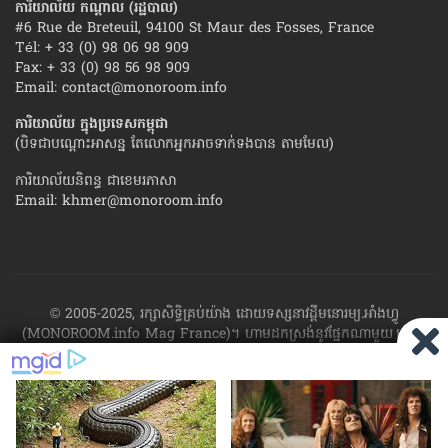
ការិយាល័យ កណ្ដាល (រដ្ឋបាល)
#6 Rue de Breteuil, 94100 St Maur des Fosses, France
Tél: + 33 (0) 98 06 98 909
Fax: + 33 (0) 98 56 98 909
Email:
contact@monoroom.info
ការិយាល័យ ក្នុង​ប្រទេស​កម្ពុជា
(បិទជាបណ្ដោះអាសន្ន តែលោកអ្នកអាចទាក់ទងបាន តាមមែល)
ការិយាល័យនិពន្ធ ជាខេមរភាសា
Email:
khmer@monoroom.info
© 2005-2025, រក្សាសិទ្ធិគ្រប់យ៉ាង ដោយទស្សនាវដ្ដី​មនោរម្យ.អាំងហ្វូ
(MONOROOM.info Mag France)។ ហាម​ដក​ស្រង់​នូវ​ផ្នែក​ណា​មួយ​ ឬ​ផ្នែក​
ទាំង​អស់ ​នៃ​ការ​ផ្សាយ​របស់​ទស្សនាវដ្ដី​​មនោរម្យ.អាំងហ្វូ យក​ទៅ​​បោះពុម្ព នៅ
លើក្រដាស ឬតាម​ប្រព័ន្ធ​អេឡិច​ត្រូនិច - ផ្សាយ​តាម​រលក​ធាតុអាកាស ឬតាមប្រព័ន្ធ
អេឡិចត្រូនិច - សរសេរ​ឡើង​វិញ ឬ​ចែក​ចាយ​ តាមវិធីណាក៏ដោយ ដោយ​គ្មាន​ការ​
យល់ព្រម ជា​លាយ​លក្ខណ៍​អក្សរ​ ពី​ចាងហ្វាង​ការ​ផ្សាយ​។
ផ្ទុយមកវិញ ដើម្បី​ទទួល​
បាននូវសិទ្ធិ​ទាំងនេះ សូម​ទាក់​ទង​មក​ទស្សនាវដ្ដី។