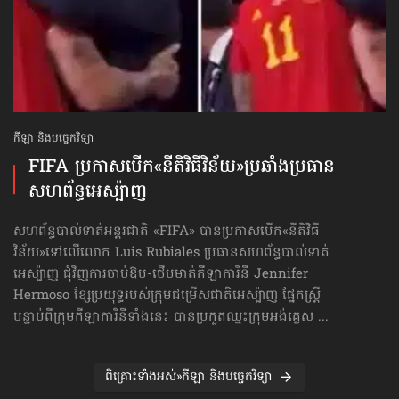
កីឡា និងបច្ចេកវិទ្យា
FIFA ប្រកាសបើក​«នីតិវិធីវិន័យ»​ប្រឆាំងប្រធាន
សហព័ន្ធ​អេស្ប៉ាញ
សហព័ន្ធបាល់ទាត់អន្តរជាតិ «FIFA» បានប្រកាសបើក«នីតិវិធី
វិន័យ»​ទៅលើលោក Luis Rubiales ប្រធានសហព័ន្ធបាល់ទាត់
អេស្ប៉ាញ ជុំវិញការចាប់ឱប-ថើបមាត់​កីឡាការិនី Jennifer
Hermoso ខ្សែប្រយុទ្ធរបស់ក្រុមជម្រើសជាតិអេស្ប៉ាញ ផ្នែកស្ត្រី
បន្ទាប់ពីក្រុមកីឡាការិនីទាំងនេះ បានប្រកួតឈ្នះក្រុមអង់គ្លេស ...
ពិគ្រោះទាំងអស់»កីឡា និងបច្ចេកវិទ្យា