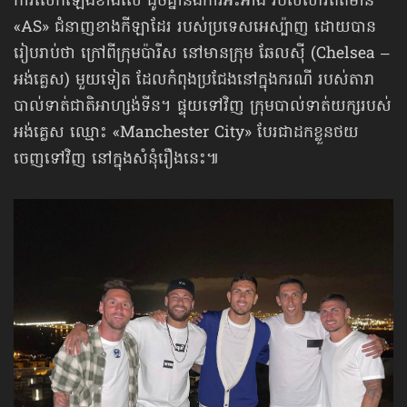
ការលើកឡើងខាងលើ ដូចគ្នានឹងការអះអាង របស់សារព័ត៌មាន
«AS» ជំនាញខាងកីឡាដែរ របស់ប្រទេស​អេស្ប៉ាញ ដោយបាន
រៀបរាប់ថា ក្រៅពីក្រុមប៉ារីស នៅមានក្រុម ឆែលស៊ី (Chelsea –
អង់គ្លេស) មួយទៀត ដែល​កំពុង​ប្រជែង​នៅក្នុងករណី របស់តារា
បាល់ទាត់​ជាតិអាហ្សង់ទីន។ ផ្ទុយទៅវិញ ក្រុមបាល់ទាត់យក្សរបស់
អង់គ្លេស ឈ្មោះ «Manchester City» បែរជាដកខ្លួនថយ
ចេញទៅវិញ នៅក្នុងសំនុំរឿងនេះ៕