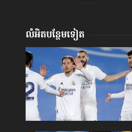
លំអិតបន្ថែមទៀត