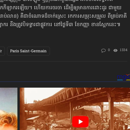
ិញយកកីឡាករឡើយ។ ហើយការចរចា ដើម្បីឲ្យមានការដោះដូរ ជាមួយ
រាប់លាន) គឺជាចំណោទដ៏ចាក់ស្រេះ រកការសម្រុះសម្រួល ពីគ្រប់ភាគី
 នឹងត្រូវបិទទ្វារជាផ្លូវការ នៅថ្ងៃទី៣ ខែកញ្ញា ខានស្អែកនេះ៕
0
1334
r
Paris Saint-Germain