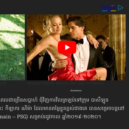
យៈពេលជាច្រើនសប្ដាហ៍ ជុំវិញការវិលត្រឡប់ទៅក្រុម បាសឺឡូន
ីឡាករ ណីម៉ា ដែលមានតម្លៃខ្លួនខ្ពស់ជាងគេ បានសម្រេចបន្តនៅ
ermain – PSG) សម្រាប់រដូវកាល ឆ្នាំ២០១៩-២០២០។