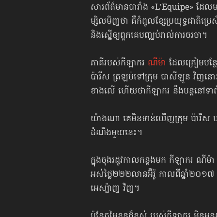
សារព័ត៌មានបារាំង «L’Equipe» ដែលម
ម្សិលមិញថា គឺកំពូលខ្សែប្រយុទ្ធជាតិប្
និងស្នើឲ្យពួកគេបញ្ឈប់រាល់ការចរចា។
ភាគីរបស់កីឡាករ
ណីម៉ា
ដែលត្រៀមបន្ថែមប្រ
ប៉ារីស ត្រឡប់ទៅក្រុម បាសឺឡូន វិញនោះ
ខាងលើ ហើយថាកីឡាករ នឹងបន្តនៅទាត់ឲ
យ៉ាងណា គេមិនទាន់ឃើញក្រុម ប៉ារីស បញ្
ដំណឹងមួយនេះ។
ក្នុងចុងរដូវកាលកន្លងមក កីឡាករ ណីម៉ា 
អស់ថ្លៃ២២២លានអ៊ឺរ៉ូ កាលពីឆ្នាំ២០១៧
អេស្ប៉ាញ វិញ។
ប៉ុន្តែតម្លៃខ្លួនដ៏ខ្ពស់ របស់កីឡាករ ម