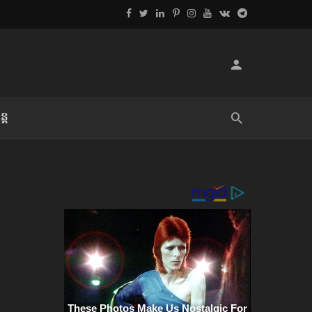
្ដ
លិខិតប្រិយមិត្ត៖ «អំពីទោសៈ»