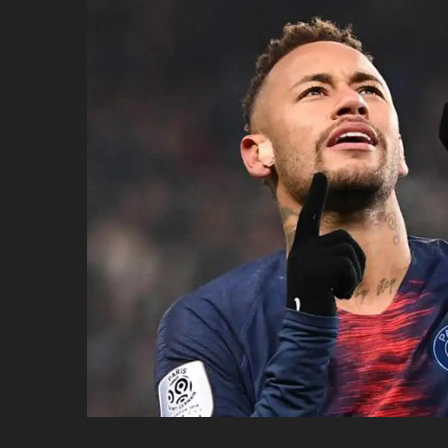
ប្រពៃណី​«ដេញប្រុស»
អឹមបាពេ ប្រកាសជាផ្លូវការ
ចាកចេញពីក្រុម ប៉ារីស
ថើបមាត់ ៖ ក្រុមកីឡាការិនី​
ផ្អាកលេង​​បើប្រធានសហព័ន្ធ​
មិនលាឈប់