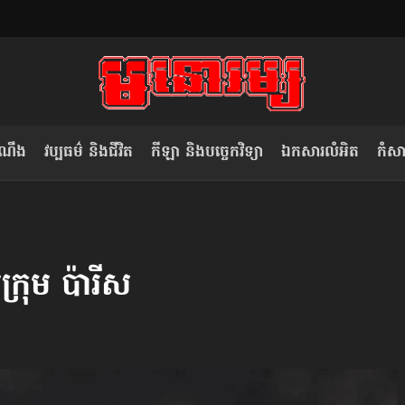
ំណឹង
វប្បធម៌ និងជីវិត
កីឡា និងបច្ចេកវិទ្យា
ឯកសារលំអិត
កំសាន
សម រង្ស៊ី៖ កម្ពុជាគួរមើលគំរូ​តាម​
លិខិតប្រិយមិត្ត៖ «កាមតណ្ហា​
វៀតណាម ក្នុង​ការប្តូរ​មេដឹកនាំ របស់​
មនុស្ស»
្រុម ប៉ារីស
ខ្លួន