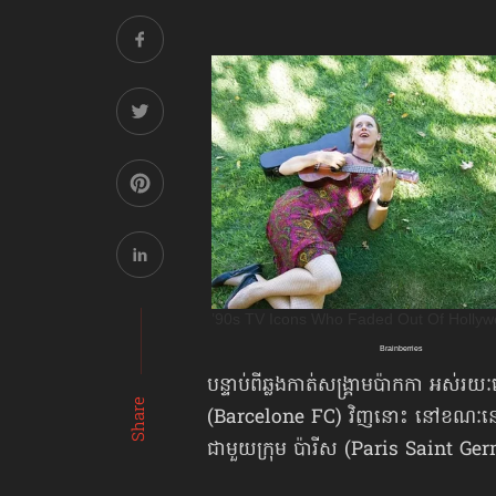
បន្ទាប់ពីឆ្លងកាត់សង្គ្រាមប៉ាកកា អស់រ
Share
(Barcelone FC) វិញនោះ នៅខណៈនេះ ក
ជាមួយក្រុម ប៉ារីស (Paris Saint G