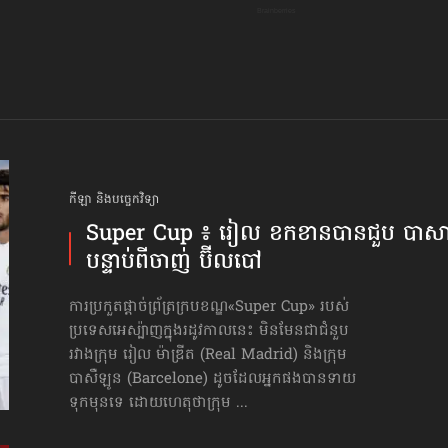
កីឡា និងបច្ចេកវិទ្យា
Super Cup ៖ រៀល ខកខានបានជួប បាស
បន្ទាប់ពី​ចាញ់ ប៊ីលបៅ
ការប្រកួតផ្ដាច់ព្រ័ត្រ​ក្របខណ្ឌ​«Super Cup» របស់
ប្រទេសអេស្ប៉ាញ​ក្នុងរដូវកាលនេះ មិនមែន​ជាជំនួប​
រវាងក្រុម រៀល ម៉ាឌ្រីត (Real Madrid) និងក្រុម
បាសឺឡូន (Barcelone) ដូចដែល​អ្នកផង​បានទាយ​
ទុកមុនទេ ដោយហេតុថាក្រុម ...