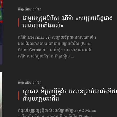
កីឡា និងបច្ចេកវិទ្យា
ជាមួយក្រុមប៉ារីស ណីម៉ា «សប្បាយចិត្ត​ជាង
ពេលណា​ទាំងអស់»
ណីម៉ា (Neymar Jr) សប្បាយចិត្ត​ជាងពេលណា​ទាំង
អស់ ដែលបានលេង នៅជាមួយក្រុមប៉ារីស (Paris
Saint-Germain – បារាំង)។ នេះ ជាការអះអាង
ឡើង របស់កំពូលកីឡាជាតិប្រេស៊ីល ...
កីឡា និងបច្ចេកវិទ្យា
ស្លាតាន អ៊ីប្រាហ៊ីម៉ូវិច រកបានគ្រាប់បាល់​«ទី
ជាមួយក្រុមអាជីព
កំពូលខ្សែប្រយុទ្ធខ្ញីចាស់ របស់ក្រុមមីឡង (AC Milan
– អ៊ីតាលី) កីឡាករ ស្លាតាន អ៊ីប្រាហ៊ីម៉ូវិច (Zlatan