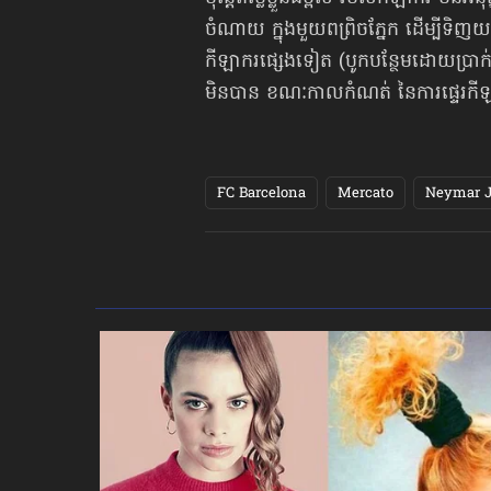
ចំណាយ ក្នុងមួយពព្រិចភ្នែក ដើម្បីទ
កីឡាករផ្សេងទៀត (បូកបន្ថែមដោយប្រាក់
មិនបាន ខណៈកាលកំណត់ នៃការផ្ទេរកីឡាករ
FC Barcelona
Mercato
Neymar J