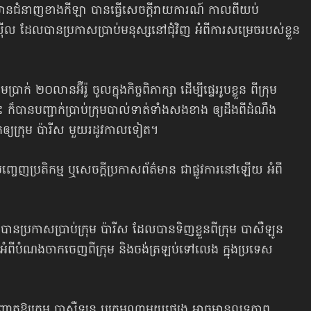
ានជំនាញខាងកីឡា បានធ្វើសេចក្ដីរាយការណ៍ កាលពីយប់
រេស៊ីល ដែលបានប្រកាសប្រាប់មនុស្សនៅជុំវិញ អំពីការសម្រេចរបស់ខ្លួន
ាក់ ២០លានអ៊ឺរ៉ូ ចូលក្នុងកិច្ចពិភាក្សា ដើម្បីផ្ទេររូបខ្លួន ពីក្រុម
 ក៏បានបញ្ជាក់ប្រាប់ក្រុមបាល់ទាត់ទាំងសងខាង ឲ្យដឹងពីដំណឹង
្យក្រុម ប៉ារីស មួយរដូវកាលទៀត។
ចេញប្រតិកម្ម ឬសេចក្តីប្រកាសព័ត៌មាន ជាផ្លូវការនៅឡើយ អំពី
បានប្រកាសប្រាប់ក្រុម ប៉ារីស ដែលបានទិញខ្លួនពីក្រុម បាសឺឡូន
 អំពីបំណងចាកចេញពីក្រុម និងចង់ត្រឡប់ទៅលេង ក្នុងប្រទេស
ិនអនុញ្ញាតឱ្យក្រុម បាសឺឡូន ឬក្រុមណាមួយផ្សេង អាចមានលទ្ធភាព