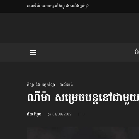
​គេហទំព័រ មនោរម្យ.អាំងហ្វូ រងការរាំងខ្ទប់ឬ?
ិយមិត្ត
ដ
យមិត្ត៖ «កាមតណ្ហា​
លិខិតប្រិយមិត្ត៖ «អំពីទោសៈ»
កីឡា និងបច្ចេកវិទ្យា
បាល់ទាត់
ណីម៉ា សម្រេចបន្តនៅជាមួយក
រថ្មីចុងក្រោយ
ជ័យ វិបុល
01/09/2019
0
ខឹម វាសនា ថា«ស្រី
ចរិតថោក»​ស្លៀកពាក់