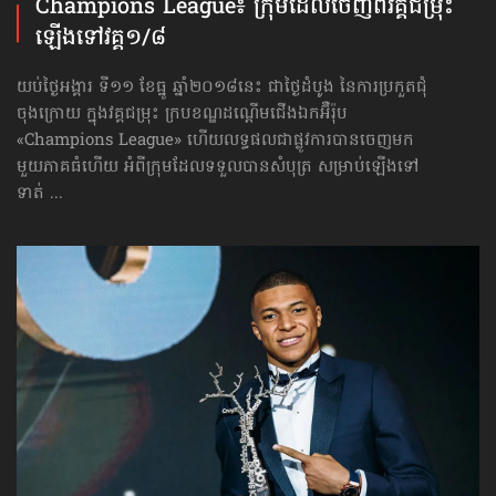
Champions League៖ ក្រុម​ដែល​ចេញ​ពី​វគ្គ​ជម្រុះ
ឡើង​ទៅ​វគ្គ១/៨
យប់ថ្ងៃអង្គារ ទី១១ ខែធ្នូ ឆ្នាំ២០១៨នេះ ជាថ្ងៃដំបូង នៃការប្រកួតជុំ
ចុងក្រោយ ក្នុងវគ្គជម្រុះ ក្របខណ្ឌដណ្ដើមជើងឯកអ៊ឺរ៉ុប
«Champions League» ហើយលទ្ធផលជាផ្លូវការបានចេញ​មក
មួយភាគធំហើយ អំពីក្រុមដែលទទួលបានសំបុត្រ សម្រាប់ឡើងទៅ
ទាត់ ...