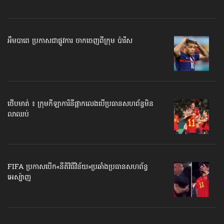
អឹមបាពេ ប្រកាសជាផ្លូវការ ចាកចេញពីក្រុម ប៉ារីស
ថើបមាត់ ៖ ក្រុមកីឡាការិនី​ផ្អាកលេង​​បើប្រធានសហព័ន្ធ​មិន
លាឈប់
FIFA ប្រកាសបើក​«នីតិវិធីវិន័យ»​ប្រឆាំងប្រធានសហព័ន្ធ​
អេស្ប៉ាញ