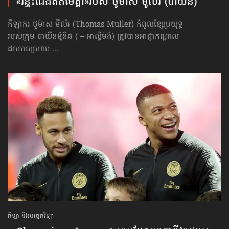
«រន្ទះជើងឥតមេត្តា»របស់ ថូម៉ាស មូល័រ (បាយឺន)
កីឡាករ ថូម៉ាស មីល័រ (Thomas Muller) កំពូលខ្សែប្រយុទ្ធ
របស់ក្រុម បាយឺនម៉ូនិឆ ( – អាល្លឺម៉ង់) ត្រូវបានអាជ្ញាកណ្ដាល
ដកកាតក្រហម ...
កីឡា និងបច្ចេកវិទ្យា