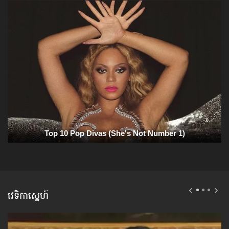
វេទិកាស្នេហ៍