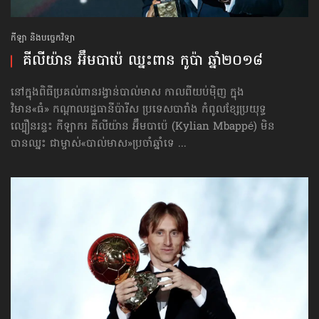
កីឡា និងបច្ចេកវិទ្យា
គីលីយ៉ាន អ៊ឹមបាប៉េ ឈ្នះពាន កូប៉ា ឆ្នាំ២០១៨
នៅក្នុងពិធីប្រគល់ពានរង្វាន់បាល់មាស កាលពីយប់ម៉ិញ ក្នុង
វិមាន«ធំ» កណ្ដាលរដ្ឋធានីប៉ារីស ប្រទេសបារាំង កំពូលខ្សែប្រយុទ្ធ
ល្បឿនរន្ទះ កីឡាករ គីលីយ៉ាន អ៊ឹមបាប៉េ (Kylian Mbappé) មិន
បានឈ្នះ ជាម្ចាស់«បាល់មាស»ប្រចាំឆ្នាំទេ ...