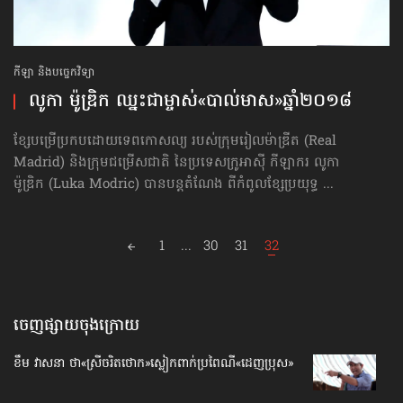
កីឡា និងបច្ចេកវិទ្យា
លូកា ម៉ូឌ្រិក ឈ្នះ​ជា​ម្ចាស់​«បាល់មាស»​ឆ្នាំ២០១៨
ខ្សែបម្រើប្រកបដោយទេពកោសល្យ របស់ក្រុមរៀលម៉ាឌ្រីត (Real
Madrid) និងក្រុមជម្រើសជាតិ នៃប្រទេសក្រូអាស៊ី កីឡាករ លូកា
ម៉ូឌ្រិក (Luka Modric) បានបន្តតំណែង ពីកំពូលខ្សែប្រយុទ្ធ ...
Posts
1
...
30
31
32
navigation
ចេញផ្សាយចុងក្រោយ
ខឹម វាសនា ថា«ស្រីចរិតថោក»​ស្លៀកពាក់ប្រពៃណី​«ដេញប្រុស»