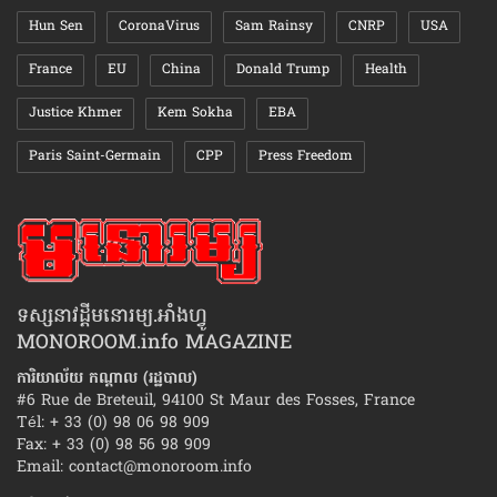
Hun Sen
CoronaVirus
Sam Rainsy
CNRP
USA
France
EU
China
Donald Trump
Health
Justice Khmer
Kem Sokha
EBA
Paris Saint-Germain
CPP
Press Freedom
ទស្សនាវដ្ដីមនោរម្យ.អាំងហ្វូ
MONOROOM.info MAGAZINE
ការិយាល័យ កណ្ដាល (រដ្ឋបាល)
#6 Rue de Breteuil, 94100 St Maur des Fosses, France
Tél: + 33 (0) 98 06 98 909
Fax: + 33 (0) 98 56 98 909
Email:
contact@monoroom.info