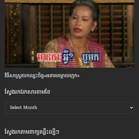
វិធីសាស្រ្តយកឈ្នះ​ចិត្ត«អនាគតម្តាយក្មេក»
ទម
ស្វែងរកឯកសារតាមខែ
ស្វែងរក
ឯកសារ
តាមខែ
ស្វែងរកតាមពាក្យគន្លឹះល្បីៗ