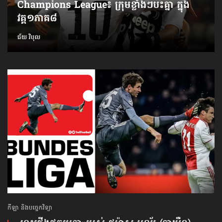
Champions League៖ ក្រុម​ខ្លាំងៗ​បះ​គ្នា ក្នុង​
វគ្គ១ភាគ៨
ជ័យ វិបុល
កីឡា និងបច្ចេកវិទ្យា