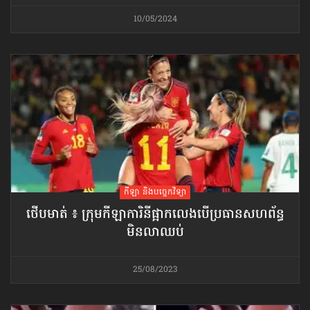
10/05/2024
កីឡា និងបច្ចេកវិទ្យា
ថើបមាត់ ៖ ក្រុមកីឡាការិនី​ផ្អាកលេង​​បើប្រធានសហព័ន្ធ​
មិនលាឈប់
25/08/2023