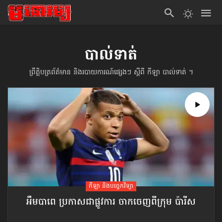
បាល់ទាត់
ព្រឹត្តិបត្រ​ព័ត៌មាន​ និងរបាយការណ៍ផ្សេងៗ ស្ដីពី កីឡា បាល់ទាត់ ។
កីឡា និងបច្ចេកវិទ្យា
អឹមបាពេ ប្រកាសជាផ្លូវការ ចាកចេញពីក្រុម ប៉ារីស