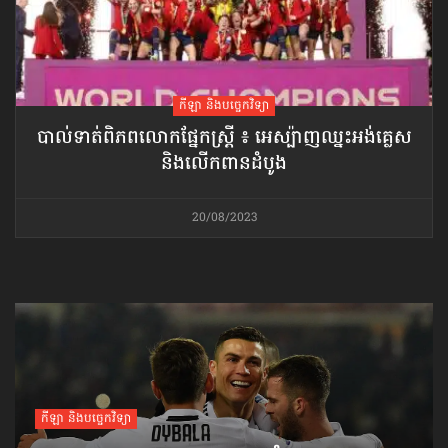
កីឡា និងបច្ចេកវិទ្យា
បាល់ទាត់​ពិភពលោក​ផ្នែកស្ត្រី ៖ អេស្ប៉ាញ​ឈ្នះអង់គ្លេស​
និងលើកពានដំបូង
20/08/2023
កីឡា និងបច្ចេកវិទ្យា