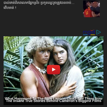
បាល់ទាត់​ពិភពលោក​ផ្នែកស្រី៖ ប្រកួតឈ្នះរួច​ត្រូវបានចាប់…
ថើបមាត់ !