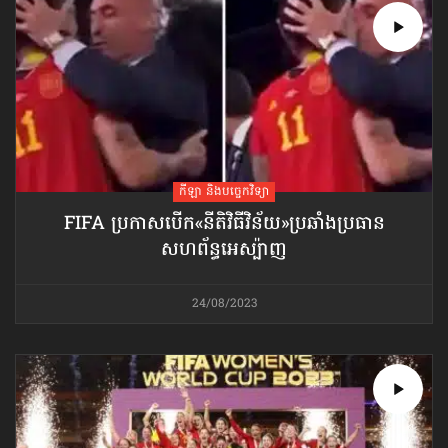
កីឡា និងបច្ចេកវិទ្យា
FIFA ប្រកាសបើក​«នីតិវិធីវិន័យ»​ប្រឆាំងប្រធាន
សហព័ន្ធ​អេស្ប៉ាញ
24/08/2023