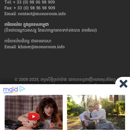
Tél: + 33 (0) 98 06 98 909
Fax: + 33 (0) 98 56 98 909
Email:
contact@monoroom.info
ការិយាល័យ ក្នុង​ប្រទេស​កម្ពុជា
(បិទជាបណ្ដោះអាសន្ន តែលោកអ្នកអាចទាក់ទងបាន តាមមែល)
ការិយាល័យនិពន្ធ ជាខេមរភាសា
Email:
khmer@monoroom.info
© 2005-2025, រក្សាសិទ្ធិគ្រប់យ៉ាង ដោយទស្សនាវដ្ដី​មនោរម្យ.អាំងហ្វូ
(MONOROOM.info Mag France)។ ហាម​ដក​ស្រង់​នូវ​ផ្នែក​ណា​មួយ​ ឬ​ផ្នែក​
ទាំង​អស់ ​នៃ​ការ​ផ្សាយ​របស់​ទស្សនាវដ្ដី​​មនោរម្យ.អាំងហ្វូ យក​ទៅ​​បោះពុម្ព នៅ
លើក្រដាស ឬតាម​ប្រព័ន្ធ​អេឡិច​ត្រូនិច - ផ្សាយ​តាម​រលក​ធាតុអាកាស ឬតាមប្រព័ន្ធ
អេឡិចត្រូនិច - សរសេរ​ឡើង​វិញ ឬ​ចែក​ចាយ​ តាមវិធីណាក៏ដោយ ដោយ​គ្មាន​ការ​
យល់ព្រម ជា​លាយ​លក្ខណ៍​អក្សរ​ ពី​ចាងហ្វាង​ការ​ផ្សាយ​។
ផ្ទុយមកវិញ ដើម្បី​ទទួល​
បាននូវសិទ្ធិ​ទាំងនេះ សូម​ទាក់​ទង​មក​ទស្សនាវដ្ដី។
RSS
SP
MIRROR
ARCHIVE