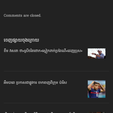
Comments are closed.
ចេញផ្សាយចុងក្រោយ
ខឹម វាសនា ថា«ស្រីចរិតថោក»​ស្លៀកពាក់ប្រពៃណី​«ដេញប្រុស»
អឹមបាពេ ប្រកាសជាផ្លូវការ ចាកចេញពីក្រុម ប៉ារីស