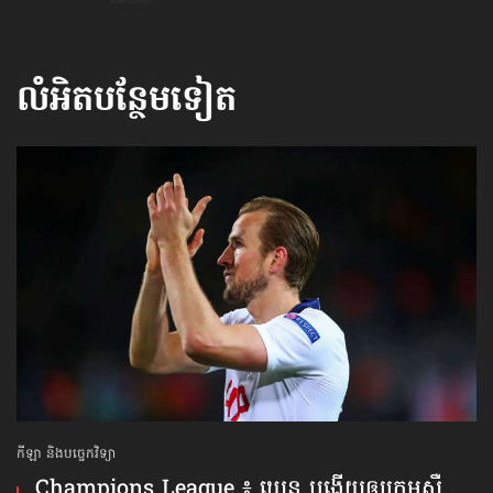
លំអិតបន្ថែមទៀត
កីឡា និងបច្ចេកវិទ្យា
Champions League ៖ ឃេន បង្ហើយ​ឲ្យក្រុមស្ពឺ​