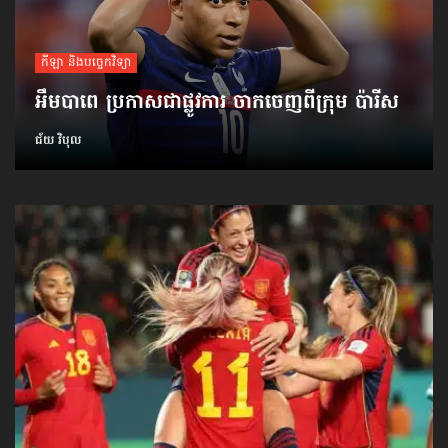
កីឡា និងបច្ចេកវិទ្យា
អឹមបាពេ ប្រកាសជាផ្លូវការ ចាកចេញពីក្រុម ប៉ារីស
ជ័យ វិបុល