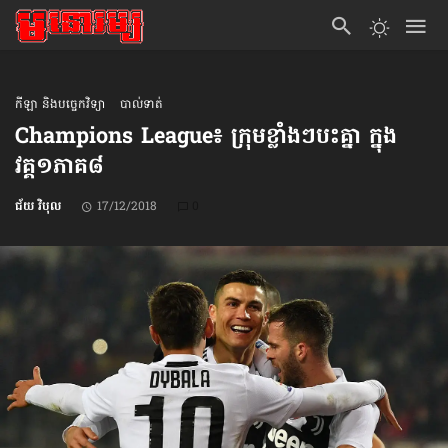
កីឡា និងបច្ចេកវិទ្យា
បាល់ទាត់
Champions League៖ ក្រុម​ខ្លាំងៗ​បះ​គ្នា ក្នុង​
វគ្គ១ភាគ៨
ជ័យ វិបុល
17/12/2018
0