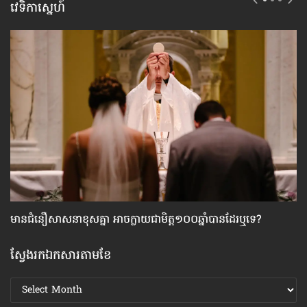
វេទិកាស្នេហ៍
មាន​ជំនឿ​សាសនា​ខុស​គ្នា អាច​ក្លាយ​ជា​មិត្ត១០០ឆ្នាំ​បាន​ដែរ​ឬទេ?
ស្
ស្វែងរកឯកសារតាមខែ
ស្វែងរក
ឯកសារ