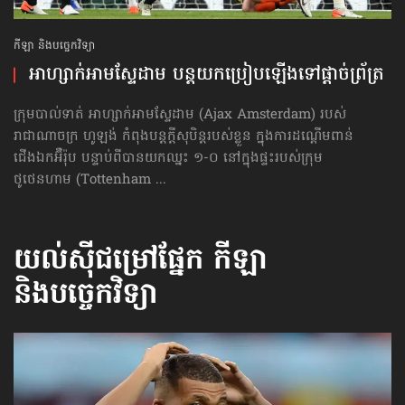
កីឡា និងបច្ចេកវិទ្យា
អាហ្សាក់​អាមស្ទែដាម បន្ត​យកប្រៀប​ឡើងទៅ​ផ្ដាច់ព្រ័ត្រ
ក្រុមបាល់ទាត់ អាហ្សាក់​អាមស្ទែដាម (Ajax Amsterdam) របស់
រាជាណាចក្រ ហូឡង់ កំពុងបន្តក្ដីសុបិន្តរបស់ខ្លួន ក្នុងការដណ្ដើមពាន់
ជើងឯកអ៊ឺរ៉ុប បន្ទាប់ពីបានយកឈ្នះ ១-០ នៅក្នុងផ្ទះរបស់ក្រុម
ថូថេនហាម (Tottenham ...
យល់ស៊ីជម្រៅផ្នែក
កីឡា
និងបច្ចេកវិទ្យា