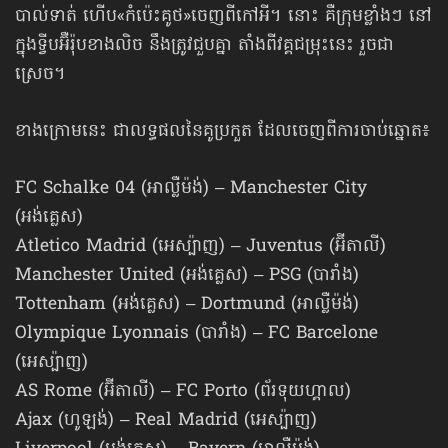
បាល់ទាត់ ហើប​«កំប៉េះគូថ»​ចេញពីកៅអី។ នោះ គឺក្រុមខ្លាំងៗ នៅ
ក្នុងទ្វីបអ៊ឺរ៉ុបខាងលិច នឹងត្រូវជួបគ្នា តាំងពីវគ្គជម្រុះនេះ រួចជា
ស្រេច។
ខាងក្រោមនេះ ជាលទ្ធផលនៃគូប្រកួត ដែលចេញ​ពីការចាប់ឆ្នោត៖
FC Schalke 04 (អាល្លឺម៉ង់) – Manchester City
(អង់គ្លេស)
Atletico Madrid (អេស្ប៉ាញ) – Juventus (អ៊ីតាលី)
Manchester United (អង់គ្លេស) – PSG (បារាំង)
Tottenham (អង់គ្លេស) – Dortmund (អាល្លឺម៉ង់)
Olympique Lyonnais (បារាំង) – FC Barcelone
(អេស្ប៉ាញ)
AS Rome (អ៊ីតាលី) – FC Porto (ព័រទុយហ្គាល)
Ajax (ហូឡង់) – Real Madrid (អេស្ប៉ាញ)