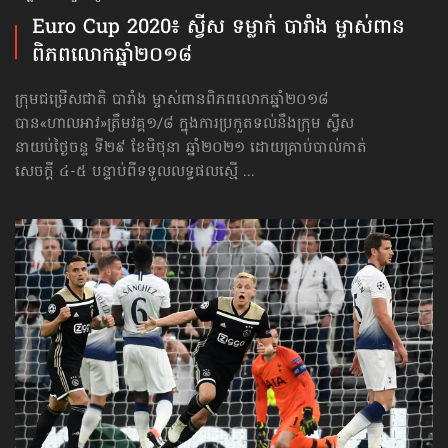
Euro Cup 2020៖ ស្វីស ទម្លាក់ បារាំង ម្ចាស់ពាន​
ពិភពលោក​ឆ្នាំ២០១៨
ក្រុមជម្រើសជាតិ បារាំង ម្ចាស់ពាន​ពិភពលោក​ឆ្នាំ២០១៨
បាន«ហាលអាវ»ត្រឹមវគ្គ១/៨ ក្នុងការប្រកួតទល់នឹងក្រុម ស្វីស
នាយប់ថ្ងៃចន្ទ ទី២៩ ខែមិថុនា ឆ្នាំ២០២១ ដោយគ្រាប់បាល់កាត់
សេចក្ដី ៤-៥ បន្ទាប់ពីទទួលលទ្ធផលស្មើ ...