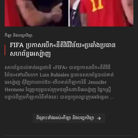
កីឡា និងបច្ចេកវិទ្យា
FIFA ប្រកាសបើក​«នីតិវិធីវិន័យ»​ប្រឆាំងប្រធាន
សហព័ន្ធ​អេស្ប៉ាញ
សហព័ន្ធបាល់ទាត់អន្តរជាតិ «FIFA» បានប្រកាសបើក«នីតិវិធី
វិន័យ»​ទៅលើលោក Luis Rubiales ប្រធានសហព័ន្ធបាល់ទាត់
អេស្ប៉ាញ ជុំវិញការចាប់ឱប-ថើបមាត់​កីឡាការិនី Jennifer
Hermoso ខ្សែប្រយុទ្ធរបស់ក្រុមជម្រើសជាតិអេស្ប៉ាញ ផ្នែកស្ត្រី
បន្ទាប់ពីក្រុមកីឡាការិនីទាំងនេះ បានប្រកួតឈ្នះក្រុមអង់គ្លេស ...
ពិគ្រោះទាំងអស់»កីឡា និងបច្ចេកវិទ្យា