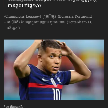
បានឆ្លង​ទៅវគ្គ១/៤
«Champions League»៖ ក្រុមដ័រមូន (Borussia Dortmund
– អាល្លឺម៉ង់) ដែលប្រកួតចាញ់ក្រុម ថូថេមហាម (Tottenham FC
– អង់គ្លេស) ...
កីឡា និងបច្ចេកវិទ្យា