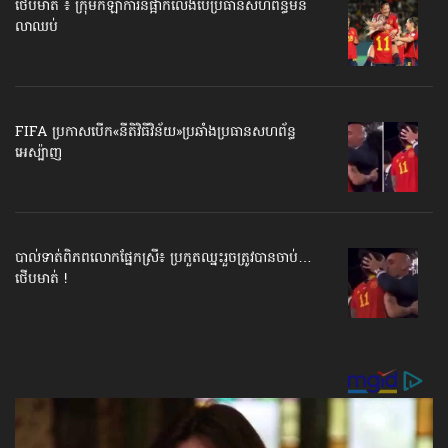
ថើបមាត់ ៖ ក្រុមកីឡាការិនី​ផ្អាកលេង​​បើប្រធានសហព័ន្ធ​មិន
លាឈប់
FIFA ប្រកាសបើក​«នីតិវិធីវិន័យ»​ប្រឆាំងប្រធានសហព័ន្ធ​
អេស្ប៉ាញ
បាល់ទាត់​ពិភពលោក​ផ្នែកស្រី៖ ប្រកួតឈ្នះរួច​ត្រូវបានចាប់…
ថើបមាត់ !