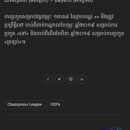
Liverpool (អង់គ្លេស) – Bayern (អាល្លឺម៉ង់)
ការប្រកួតសម្រាប់វគ្គជម្រុះ ១ភាគ៨ នៃក្របខណ្ឌ «» នឹងត្រូវ
ប្រព្រឹត្តិទៅ ចាប់ពីពាក់កណ្ដាលខែកុម្ភៈ ឆ្នាំ២០១៩ សម្រាប់ការ
ប្រកួត «ទៅ» និងចាប់ពីដើមខែមីនា ឆ្នាំ២០១៩ សម្រាប់ការប្រកួត
«ត្រឡប់»៕
Champions League
UEFA