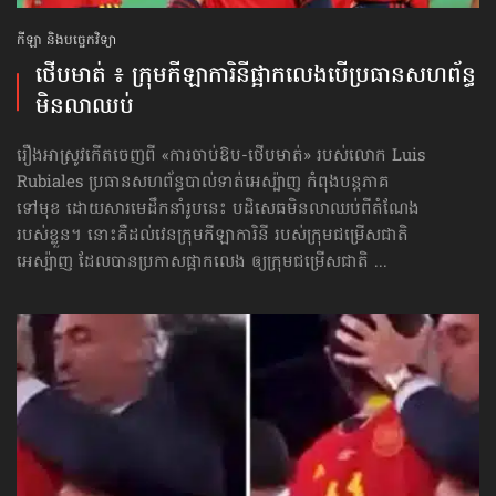
កីឡា និងបច្ចេកវិទ្យា
ថើបមាត់ ៖ ក្រុមកីឡាការិនី​ផ្អាកលេង​​បើប្រធានសហព័ន្ធ​
មិនលាឈប់
រឿងអាស្រូវកើតចេញពី «ការចាប់ឱប-ថើបមាត់» របស់លោក Luis
Rubiales ប្រធានសហព័ន្ធបាល់ទាត់អេស្ប៉ាញ កំពុងបន្តភាគ
ទៅមុខ ដោយសារមេដឹកនាំរូបនេះ បដិសេធមិនលាឈប់ពីតំណែង
របស់ខ្លួន។ នោះគឺដល់វេនក្រុមកីឡាការិនី របស់ក្រុមជម្រើសជាតិ
អេស្ប៉ាញ ដែលបានប្រកាសផ្អាកលេង ឲ្យក្រុមជម្រើសជាតិ ...