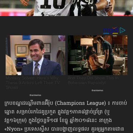
ក្របខណ្ឌដណ្ដើមពានអ៊ឺរ៉ុប (Champions League) ៖ ការចាប់
ឆ្នោត សម្រាប់រកដៃគូប្រកួត គ្នុងវគ្គ១ភាគ៨ផ្ដាច់ព្រ័ត្រ (ឬ
វគ្គ១៦ក្រុម) ក្នុងថ្ងៃចន្ទទី១៧ ខែធ្នូ ឆ្នាំ២០១៨នេះ នាក្រុង
«Nyon» ប្រទេសស្វីស បានបង្ហាញលទ្ធផល គួរឲ្យអ្នកតាមដាន