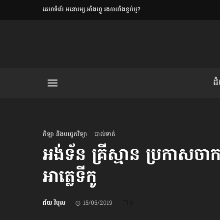
​គេហទំព័រ មនោរម្យ.អាំងហ្វូ រងការរាំងខ្ទប់ឬ?
ិយមិត្ត
ដ
យមិត្ត៖ «កាមតណ្ហា​
លិខិតប្រិយមិត្ត៖ «អំពីទោសៈ»
កីឡា និងបច្ចេកវិទ្យា
បាល់ទាត់
អង់ទ័ន គ្រីស្មាន ប្រកាស​ចាកច
អាត្លេទីកូ
រថ្មីចុងក្រោយ
ខឹម វាសនា ថា«ស្រី
ជ័យ វិបុល
15/05/2019
0
ចរិតថោក»​ស្លៀកពាក់