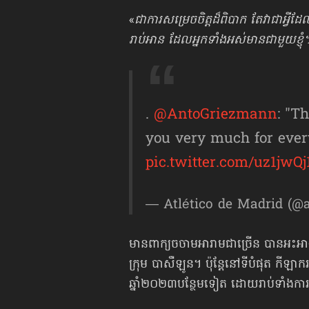
«
ជាការសម្រេចចិត្តដ៏ពិបាក តែវាជាអ្វីដ
រាប់អាន ដែលអ្នកទាំងអស់មានជាមួយខ្ញុំ។ 
.
@AntoGriezmann
: "T
you very much for every
pic.twitter.com/uz1jwQj
— Atlético de Madrid (@a
មានពាក្យចចាមអារាមជាច្រើន បានអះអាង
ក្រុម បាសឺឡូន។ ប៉ុន្តែនៅទីបំផុត កីឡាក
ឆ្នាំ២០២៣បន្ថែមទៀត ដោយរាប់ទាំងការត