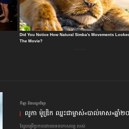
កីឡា និងបច្ចេកវិទ្យា
លូកា ម៉ូឌ្រិក ឈ្នះ​ជា​ម្ចាស់​«បាល់មាស»​ឆ្នា
ខ្សែបម្រើប្រកបដោយទេពកោសល្យ របស់