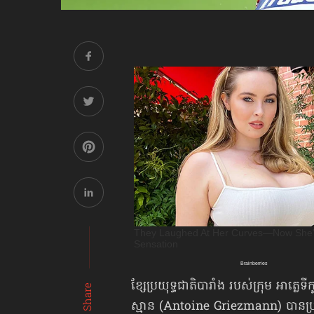
ខ្សែប្រយុទ្ធជាតិបារាំង របស់ក្រុម អាត្លេទីកូ
Share
ស្មាន (Antoine Griezmann) បានប្