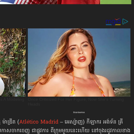
 ម៉ាឌ្រីត (
Atlético Madrid
– អេស្ប៉ាញ) កីឡាករ អង់ទ័ន គ្រី
រកាសចាកចេញ ជាផ្លូវការ ពីក្រុមមួយនេះហើយ នៅចុងរដូវកាលខាង