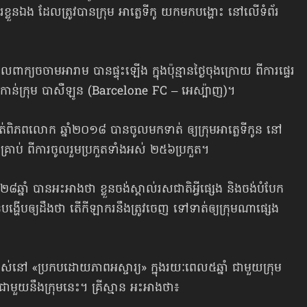
្លួនឯង ដែលត្រូវបានក្រុម អាត្លេទីកូ យកមកបង្ហោះ នៅលើទំព័រ
ពាក្យចចាមអារាម បានផ្ទុះឡើង ក្នុងប៉ុន្មានថ្ងៃចុងក្រោយ ពីការផ្ទេរ
ទៅកាន់ក្រុម បាសឺឡូន (Barcelone FC – អេស្ប៉ាញ)។
់ពិភពលោក ឆ្នាំ២០១៨ បានចូលមកទាត់ ឲ្យក្រុមអាត្លេទីកូន នៅ
រាប់ ពីការចូលរួមប្រកួតទាំងអស់ ២៥៦ប្រកួត។
ឆ្នាំ បានអះអាងថា ខ្លួនចង់ស្គាល់រសជាតិអ្វីផ្សេង និងចង់បំបែក
ានបង្ហើបឲ្យដឹងថា តើកីឡាករនឹងត្រូវចេញ ទៅទាត់ឲ្យក្រុមណាផ្សេង
ស់នៅ «ប្រកបដោយភាពអស្ចារ្យ» ក្នុងរយៈពេល៥ឆ្នាំ ជាមួយក្រុម
ាមួយនឹងក្រុមនេះ។ គ្រីស្មាន អះអាងថា៖