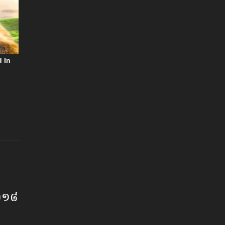
ំ២០១៨