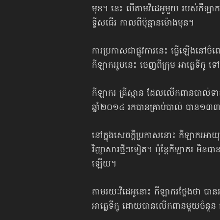
មុខ។ នេះ បើតាមវីដេអូមួយ របស់កីឡាករខ
ទ្វីសធើរ កាលពីប៉ុន្មានម៉ោងមុន។
ការប្រកាសជាផ្លូវការនេះ ធ្វើឡើងនៅចំពេល
កីឡាកររូបនេះ ចេញពីក្រុម អាត្លេទីកូ 
កីឡាករ គ្រីស្មាន ដែលលើកពានបាល់ទាត
ឆ្នាំ២០១៤ រកបានគ្រាប់បាល់ បាន១៣៣គ្
នៅក្នុងសេចក្ដីប្រកាសនោះ កីឡាករអាយុ២៨
វិញ្ញាសារថ្មីៗទៀត។ ប៉ុន្តែកីឡាករ មិនប
ឡើយ។
តាមរយៈវីដេអូនោះ កីឡាករថ្លែងថា បានរ
អាត្លេទីកូ ដោយបានលើកពានមួយចំនួន ជ