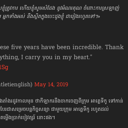
ែលខ្ញុំត្រូវការ ហើយខ្ញុំសូមសំដែង នូវអំណរគុណ ចំពោះការស្រឡាញ់
អ្នកទាំងអស់ នឹងស្ថិតក្នុងបេះដូងខ្ញុំ ជារៀងរហូតទៅ។
»
hese five years have been incredible. Thank
thing, I carry you in my heart."
1Sg
tletienglish)
May 14, 2019
តាំងរដូវកាលមុន ថាកីឡាករនឹងចាកចេញពីក្រុម អាត្លេទីកូ ទៅកាន់
របែរជាសម្រេចបន្តកិច្ចសន្យា ជាមួយក្រុម អាត្លេទីកូ រហូតដល់
ម្លើងប្រាក់បៀវត្សរ៍ នោះផង។