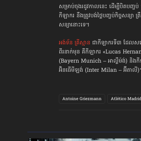
សម្រាប់ចុងរដូវកាលនេះ ដើម្បីបិតបញ្ច
កីឡាករ នឹងត្រូវបង់ថ្លៃបញ្ចប់កិច្ចសន្យា 
សន្យានោះទេ។
អង់ទ័ន គ្រីស្មាន
ជាកីឡាករទី៣ ដែលសម្រេ
ពីរនាក់មុន គឺកីឡាករ «Lucas Herna
(Bayern Munich – អាល្លឺម៉ង់) និង
អ៊ិនធើមីឡង់ (Inter Milan – អ៊ីតាលី
Antoine Griezmann
Atlético Madri