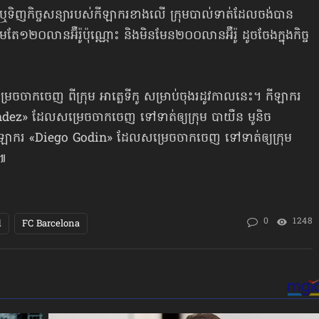
ប់ ឬទិញកិច្ចសន្យារបស់កីឡាករខាងលើ ក្រុមបាល់ទាត់ដែលចង់បាន
ត្រឹមតែ១២០លានអ៊ឺរ៉ូប៉ុណ្ណោះ និងមិនមែន២០០លានអ៊ឺរ៉ូ ដូចចែងក្នុងកិច្ច
ចចាកចេញ ពីក្រុម អាត្លេទីកូ សម្រាប់ចុងរដូវកាលនេះ។ កីឡាករ
ndez» ដែលសម្រេចចាកចេញ ទៅទាត់​ឲ្យក្រុម បាយឺន មូនិច
កីឡាករ «Diego Godin» ដែលសម្រេចចាកចេញ ទៅទាត់ឲ្យក្រុម
)៕
0
1248
d
FC Barcelona