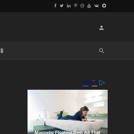
្ដ
លិខិតប្រិយមិត្ត៖ «អំពីទោសៈ»