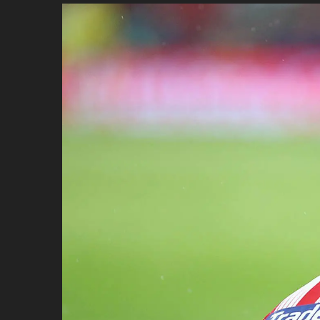
ប្រពៃណី​«ដេញប្រុស»
អឹមបាពេ ប្រកាសជាផ្លូវការ
ចាកចេញពីក្រុម ប៉ារីស
ថើបមាត់ ៖ ក្រុមកីឡាការិនី​
ផ្អាកលេង​​បើប្រធានសហព័ន្ធ​
មិនលាឈប់