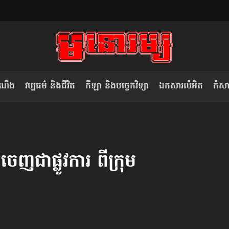
ំណឹង
វប្បធម៌ និងជីវិត
កីឡា និងបច្ចេកវិទ្យា
ឯកសារលំអិត
កំសាន
សម រង្ស៊ី៖ កម្ពុជាគួរមើលគំរូ​តាម​
លិខិតប្រិយមិត្ត៖ «កាមតណ្ហា​
វៀតណាម ក្នុង​ការប្តូរ​មេដឹកនាំ របស់​
មនុស្ស»
េញ​ជាផ្លូវការ ពីក្រុម
ខ្លួន