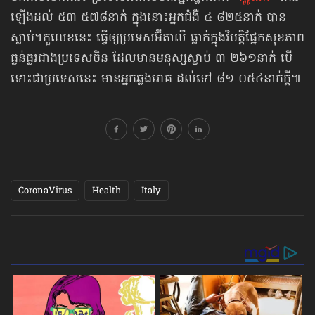
ឡើងដល់ ៥៣ ៥៧៨នាក់ ក្នុងនោះអ្នកជំងឺ ៤ ៨២៥នាក់ បាន
ស្លាប់។តួលេខនេះ ធ្វើឲ្យប្រទេសអ៊ីតាលី ធ្លាក់ក្នុងវិបត្តិផ្នែកសុខភាព
ធ្ងន់ធ្ងរជាងប្រទេសចិន ដែលមានមនុស្សស្លាប់ ៣ ២៦១នាក់ បើ
ទោះជាប្រទេសនេះ មានអ្នកឆ្លងរោគ ដល់ទៅ ៨១ ០៥៤នាក់ក្ដី៕
CoronaVirus
Health
Italy