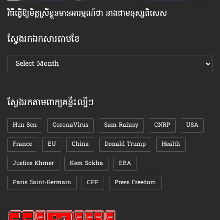
វិធី​ធ្វើ​ឱ្យ​មិត្ត​ស្រី​ខ្លួន​មាន​អារម្មណ៍​ថា នាង​ជា​មនុស្ស​ពិសេស
៦ច
ស្វែងរកឯកសារតាមខែ
ស្វែងរក
ឯកសារ
តាមខែ
ស្វែងរកតាមពាក្យគន្លឹះល្បីៗ
Hun Sen
CoronaVirus
Sam Rainsy
CNRP
USA
France
EU
China
Donald Trump
Health
Justice Khmer
Kem Sokha
EBA
Paris Saint-Germain
CPP
Press Freedom