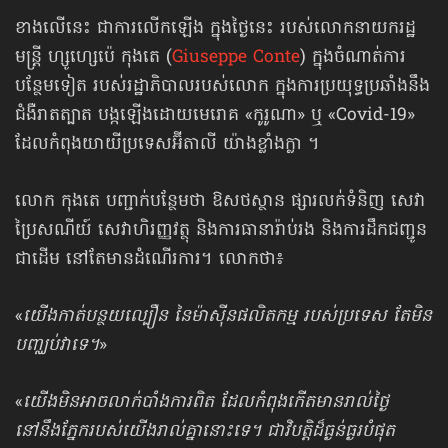
ខាងលើនេះ ជាការលើកឡើង ក្នុងថ្ងៃនេះ របស់លោកនាយករដ្ឋ
មន្ត្រី ហ្សូហ្សេប៉េ កុងតេ (
Giuseppe Conte
) ក្នុងចំណាត់ការ
បន្ថែមទៀត របស់រដ្ឋាភិបាលរបស់លោក ក្នុងការប្រយុទ្ធប្រឆាំងនឹង
ជំងឺរាតត្បាត បង្កឡើងដោយមេរោគ «កូរូណា» ឬ «Covid-19»
ដែលកំពុងយាយីប្រទេសអ៊ីតាលី យ៉ាងខ្លាំងក្លា ។
លោក កុងតេ បញ្ជាក់បន្ថែមថា ឱសថស្ថាន ផ្សារលក់ទំនិញ សេវា
ប្រៃសណីយ៍ សេវាហិរញ្ញវត្ថុ និងការធានារ៉ាប់រង និងការដឹកជញ្ជូន
ជាដើម នៅតែមានដំណើរការ។ លោកថា៖
«
យើងកាត់បន្ថយល្បឿន នៃម៉ាស៊ីនផលិតកម្ម របស់ប្រទេស តែមិន
បញ្ឈប់វាទេ។
»
«
យើងមិនអាចលាក់បាំងការពិត ដែលកំពុងកើតមានរាល់ថ្ងៃ
នៅនឹងភ្នែករបស់យើងរាល់គ្នានោះទេ។ ជាវិបត្តិដ៏ធ្ងន់ធ្ងរបំផុត