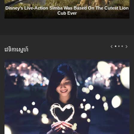
វេទិកាស្នេហ៍