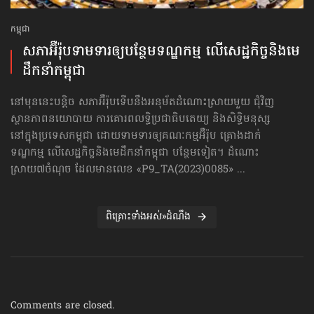
កម្ពុជា
សភាអ៊ឺរ៉ុបទាមទារ​ឲ្យបន្ថែម​ទណ្ឌកម្ម លើសេដ្ឋកិច្ច​និងមេ
ដឹកនាំកម្ពុជា
នៅមុននេះបន្តិច សភាអ៊ឺរ៉ុបទើបនឹងអនុម័តដំណោះស្រាយមួយ ជុំវិញ
ស្ថានភាពនយោបាយ ការគោរព​លទ្ធិ​ប្រជាធិបតេយ្យ និងសិទ្ធិមនុស្ស
នៅក្នុងប្រទេសកម្ពុជា ដោយទាមទារឲ្យគណៈកម្មអ៊ឺរ៉ុប គ្រោងដាក់​
ទណ្ឌកម្ម លើសេដ្ឋកិច្ច​និងមេដឹកនាំកម្ពុជា បន្ថែមទៀត។ ដំណោះ
ស្រាយ៧ចំណុច ដែលមានលេខ «P9_TA(2023)0085» ...
ពិគ្រោះទាំងអស់»ដំណឹង
Comments are closed.