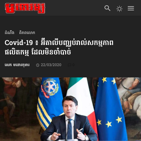
ដំណឹង
ពិភពលោក
Covid-19 ៖ អ៊ីតាលី​បញ្ឈប់​រាល់​សកម្មភាព​
ផលិតកម្ម ដែល​មិន​ចាំបាច់
សេក មនោរកុមារ
22/03/2020
0