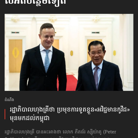
លំអិតបន្ថែមទៀត
ដំណឹង
រដ្ឋាភិបាលហុងគ្រីថា ​ប្រមុខការទូត​ខ្លួន​«អវិជ្ជមានកូវីដ»​
មុនមកដល់​កម្ពុជា
រដ្ឋាភិបាលហុងគ្រី បានអះអាងថា លោក ភីតធ័រ ស្ស៊ីយ៉ាតូ (Peter