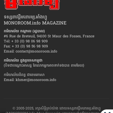
ទស្សនាវដ្ដីមនោរម្យ.អាំងហ្វូ
MONOROOM.info MAGAZINE
ការិយាល័យ កណ្ដាល (រដ្ឋបាល)
#6 Rue de Breteuil, 94100 St Maur des Fosses, France
Tél: + 33 (0) 98 06 98 909
Fax: + 33 (0) 98 56 98 909
Email:
contact@monoroom.info
ការិយាល័យ ក្នុង​ប្រទេស​កម្ពុជា
(បិទជាបណ្ដោះអាសន្ន តែលោកអ្នកអាចទាក់ទងបាន តាមមែល)
ការិយាល័យនិពន្ធ ជាខេមរភាសា
Email:
khmer@monoroom.info
© 2005-2025, រក្សាសិទ្ធិគ្រប់យ៉ាង ដោយទស្សនាវដ្ដី​មនោរម្យ.អាំងហ្វូ