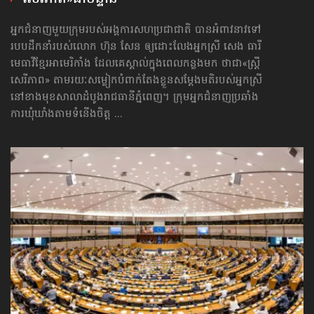
អ្នកជំនាញមួយក្រុមរបស់អង្គការសហប្រជាជាតិ បានអំពាវនាវទៅ​
របបដឹកនាំរបស់លោក ហ៊ុន សែន ឲ្យដោះលែងអ្នកស្រី សេង ធារី
មេធាវីខ្មែរអាមេរិកាំង ដែលគេស្គាល់ក្នុងពេលកន្លងមក ថាជា«ស្ត្រី
សេរីភាព» តាមរយៈសម្លៀកបំពាក់តែងខ្លួនសម្ដែងមតិរបស់អ្នកស្រី
នៅខាងមុខសាលាដំបូងរាជធានីភ្នំពេញ។ ក្រុមអ្នកជំនាញប្រឆាំង
ការឃុំឃាំងតាមទំនើងចិត្ត ...