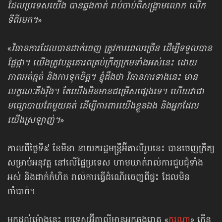
ដែលប្រទេសយើង បានឆ្លងកាត់ រាប់ចាប់ពីសង្គ្រាមលោក លើក
ទីពីរមក។
»
«
វិធានការដែលបានដាក់ចេញ ត្រូវការពេលច្រើន ដើម្បីទទួលបាន
ផ្លែផ្កា។ យើងត្រូវបន្តគោរពគ្រប់ក្រឹត្យក្រមទាំងអស់នេះ ដោយ
ភាពអត់ធ្មត់ និងការទុកចិត្ត។ ខ្ញុំដឹងថា វិធានការទាងនេះ មាន
លក្ខណៈតឹងរ៉ឹង។ តែយើងមិនមានជម្រើសផ្សេងទេ។ ហើយវាជា
មធ្យោបាយតែមួយគត់ ដើម្បីការពារយើងខ្លួនឯង និងអ្នកដែល
យើងស្រឡាញ់។
»
កាលពីថ្ងៃទី៩ ខែមីនា នាយករដ្ឋមន្ត្រីអ៊ីតាលីរូបនេះ បានចេញក្រឹត្យ
សម្រាប់អនុវត្ត នៅលើផ្ទៃប្រទេស ហាមឃាត់រាល់ការជួបជុំទាំង
អស់ និងដាក់កំហិត រាល់ការធ្វើដំណើរចេញពីផ្ទះ ដែលមិន
ចាំបាច់។
មកដល់ម៉ោងនេះ ប្រទេសអ៊ីតាលីមានអ្នកឆ្លងរោគ «
កូរូណា
» កើន