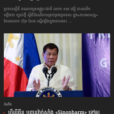
ប្រធានស្ដីទី គណបក្សសង្គ្រោះជាតិ លោក សម រង្ស៊ី បានលើក
ឡើងថា ច្បាប់ថ្មី ស្ដីពីដំណើរការគ្រប់គ្រងប្រទេស ក្នុង«ភាពអាសន្ន»
ដែលលោក ហ៊ុន សែន ស្នើឡើងក្នុងពេលនេះ ...
ដំណឹង
ហ្វីលីពីន បញ្ជូនវ៉ាក់សាំង «Sinopharm» ទៅឲ្យ​