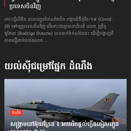
ប្រទេសចិ​នវិញ
កោះហ្វីលីពីន បានបញ្ជូនវ៉ាក់សាំងចិន បង្ការជំងឺកូវីដ-១៩ (Covid-
19) ទៅឲ្យ​ប្រទេសចិ​នវិញ បើទោះជាប្រធានាធិបតី លោក រ៉ូឌ្រីចូ
ឌូតែតេ (Rodrigo Duterte) បានចាក់វ៉ាក់សាំងនេះ ដើម្បីបង្ហាញពី
ភាពជឿជាក់របស់លោក ...
យល់ស៊ីជម្រៅផ្នែក
ដំណឹង
ដំណឹង
សង្គ្រាមនៅអ៊ុយក្រែន ៖ អាមេរិកផ្ដល់ភ្លើងខៀវបញ្ជូន