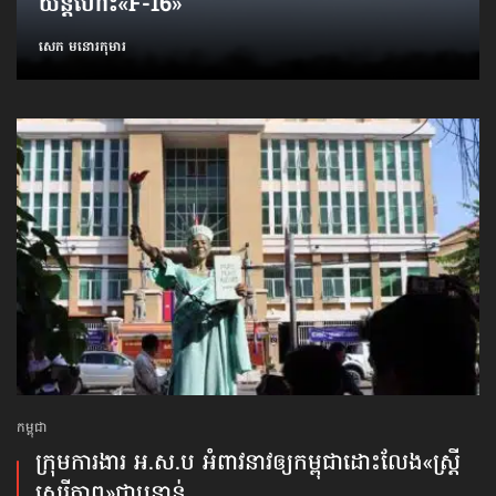
យន្តហោះ«F-16»
សេក មនោរកុមារ
កម្ពុជា
ក្រុមការងារ អ.ស.ប អំពាវនាវ​ឲ្យកម្ពុជា​ដោះលែង​«ស្ត្រី
សេរីភាព»​ជាបន្ទាន់