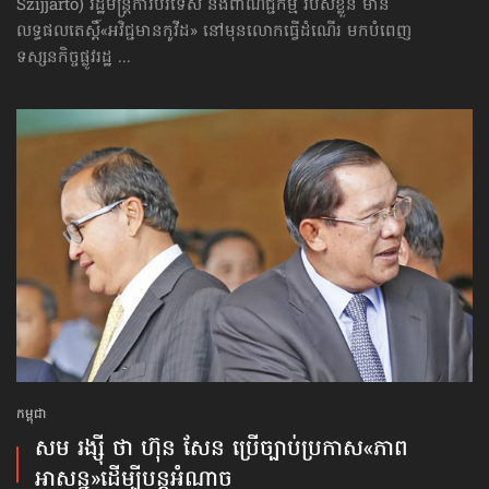
Szijjarto) ​​រដ្ឋមន្ត្រី​ការបរទេស និង​ពាណិជ្ជកម្ម​ របស់ខ្លួន មាន
លទ្ធផលតេស្ដិ៍​«អវិជ្ជមានកូវីដ» នៅមុនលោក​ធ្វើដំណើរ មកបំពេញ
ទស្សនកិច្ចផ្លូវរដ្ឋ ...
កម្ពុជា
សម រង្ស៊ី ថា ហ៊ុន សែន ប្រើច្បាប់​ប្រកាស«ភាព
អាសន្ន»ដើម្បីបន្តអំណាច