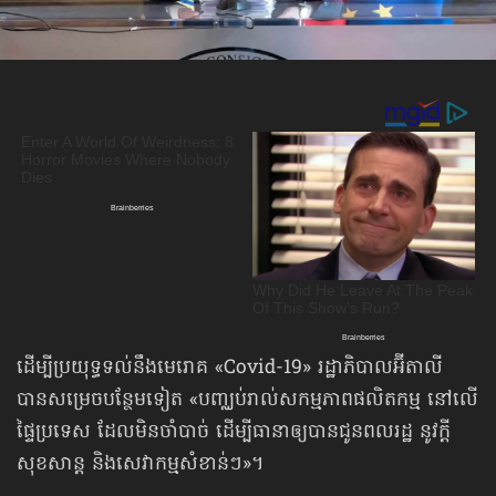
ដើម្បីប្រយុទ្ធទល់នឹងមេរោគ «Covid-19» រដ្ឋាភិបាលអ៊ីតាលី
បានសម្រេចបន្ថែមទៀត «បញ្ឈប់រាល់សកម្មភាពផលិតកម្ម នៅលើ
ផ្ទៃប្រទេស ដែល​មិន​ចាំបាច់ ដើម្បីធានាឲ្យបានជូនពលរដ្ឋ នូវក្ដី
សុខសាន្ដ និងសេវាកម្មសំខាន់ៗ»។