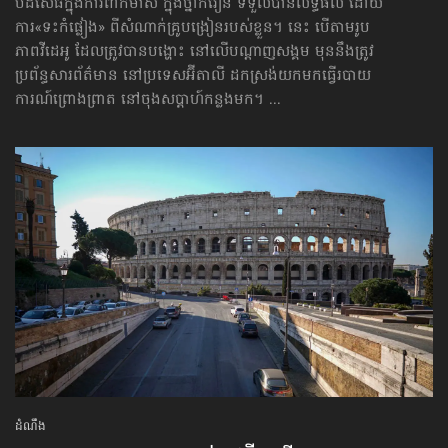
បដិសេធក្នុងការពាក់ម៉ាស់ ក្នុងថ្នាក់រៀន ទទួលបានលទ្ធផល ដោយ
ការ«ទះកំផ្លៀង» ពីសំណាក់គ្រូបង្រៀនរបស់ខ្លួន។ នេះ បើតាមរូប
ភាពវីដេអូ ដែលត្រូវបានបង្ហោះ នៅលើ​បណ្ដាញសង្គម មុននឹងត្រូវ
ប្រព័ន្ធសារព័ត៌មាន នៅប្រទេសអ៊ីតាលី ដកស្រង់​យកមកធ្វើ​របាយ
ការណ៍ព្រោងព្រាត នៅចុងសប្ដាហ៍កន្លងមក។ ...
ដំណឹង