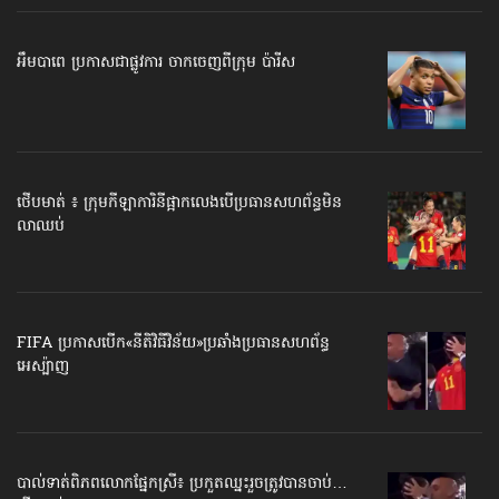
អឹមបាពេ ប្រកាសជាផ្លូវការ ចាកចេញពីក្រុម ប៉ារីស
ថើបមាត់ ៖ ក្រុមកីឡាការិនី​ផ្អាកលេង​​បើប្រធានសហព័ន្ធ​មិន
លាឈប់
FIFA ប្រកាសបើក​«នីតិវិធីវិន័យ»​ប្រឆាំងប្រធានសហព័ន្ធ​
អេស្ប៉ាញ
បាល់ទាត់​ពិភពលោក​ផ្នែកស្រី៖ ប្រកួតឈ្នះរួច​ត្រូវបានចាប់…