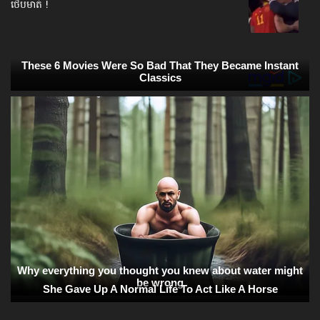
ថើបមាត់ !