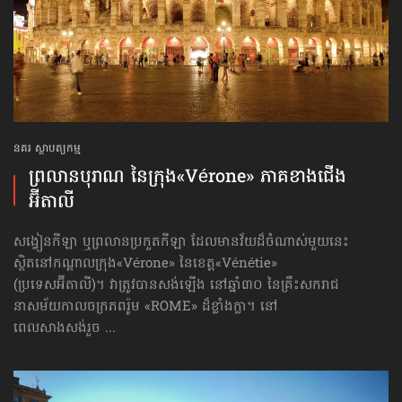
នគរ ស្ថាបត្យកម្ម
ព្រលានបុរាណ នៃក្រុង«Vérone» ភាគខាងជើង​
អ៊ីតាលី
សង្វៀនកីឡា ឬព្រលានប្រកួតកីឡា ដែលមានវ័យ​ដ៏ចំណាស់មួយនេះ
ស្ថិតនៅកណ្ដាលក្រុង​«Vérone» នៃខេត្ត«Vénétie»
(ប្រទេសអ៊ីតាលី)។ វាត្រូវបានសង់ឡើង នៅឆ្នាំ៣០ នៃគ្រឹះសករាជ
នាសម័យកាល​ចក្រភពរ៉ូម «ROME» ដ៏ខ្លាំងក្លា។ នៅ
ពេលសាងសង់រួច ...