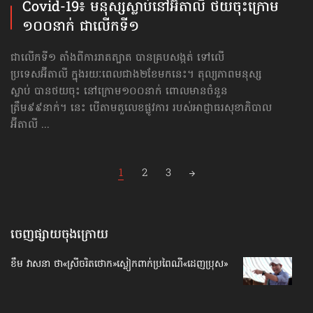
Covid-19៖ មនុស្សស្លាប់​នៅ​អ៊ីតាលី ថយចុះ​ក្រោម​
១០០នាក់ ជាលើកទី១
ជាលើកទី១ តាំងពីការរាតត្បាត បានគ្របសង្កត់ ទៅលើ
ប្រទេសអ៊ីតាលី ក្នុងរយៈពេល​ជាង​២ខែ​មកនេះ។ តុល្យភាព​មនុស្ស
ស្លាប់ បានថយចុះ នៅក្រោម១០០នាក់ ពោល​មាន​ចំនួន
ត្រឹម៩៩នាក់។ នេះ បើតាម​តួលេខ​ផ្លូវការ របស់​អាជ្ញាធរ​សុខាភិបាល​
អ៊ីតាលី ...
Posts
1
2
3
navigation
ចេញផ្សាយចុងក្រោយ
ខឹម វាសនា ថា«ស្រីចរិតថោក»​ស្លៀកពាក់ប្រពៃណី​«ដេញប្រុស»