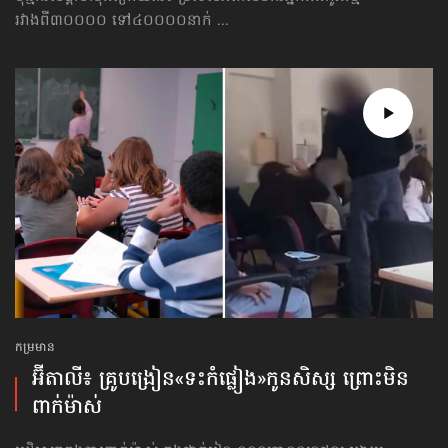
រវាងពី៣០០០០ ទៅ៤០០០០នាក់ ...
កម្រមាន
អ៊ីតាលី៖ គ្រូបង្រៀន«ទះកំផ្លៀង»កូនសិស្ស ព្រោះមិន
ពាក់ម៉ាស់