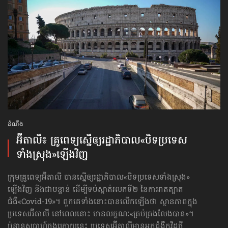
ដំណឹង
អ៊ីតាលី៖ គ្រូពេទ្យស្នើឲ្យរដ្ឋាភិបាល​«បិទប្រទេស
ទាំងស្រុង»ឡើងវិញ
ក្រុមគ្រូពេទ្យអ៊ីតាលី បានស្នើឲ្យរដ្ឋាភិបាល​«បិទប្រទេសទាំងស្រុង»​
ឡើងវិញ និងជាបន្ទាន់ ដើម្បីទប់ស្កាត់​រលកទី២ នៃការរាតត្បាត
ជំងឺ«Covid-19»។ ពួកគេទាំងនោះបាន​លើកឡើង​ថា ស្ថានភាព​ក្នុង
ប្រទេស​អ៊ីតាលី នៅពេលនោះ មានលក្ខណៈ​«គ្រប់គ្រង​លែងបាន»។
ប៉ុន្មានសប្ដាហ៍ចុងក្រោយនេះ ប្រទេសអ៊ីតាលីមានអ្នកជំងឺកូវីដថ្មី