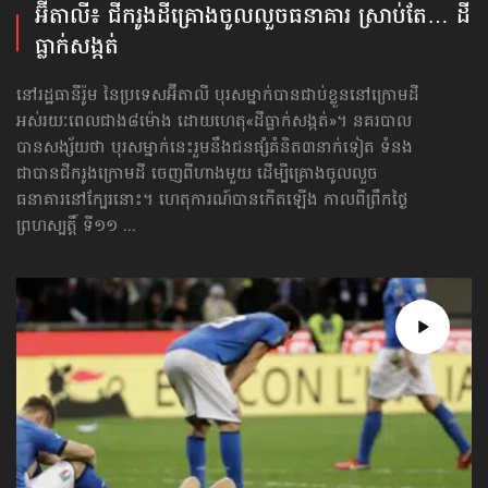
អ៊ីតាលី៖ ជីករូងដី​គ្រោងចូលលួច​ធនាគារ ស្រាប់តែ… ដី
ធ្លាក់សង្កត់
នៅរដ្ឋធានីរ៉ូម នៃប្រទេសអ៊ីតាលី បុរសម្នាក់បានជាប់ខ្លួននៅក្រោមដី
អស់រយៈពេលជាង៨ម៉ោង ដោយហេតុ«ដីធ្លាក់សង្កត់»។ នគរបាល
បានសង្ស័យថា បុរសម្នាក់នេះរួមនឹងជនផ្សំគំនិត៣នាក់ទៀត ទំនង
ជាបានជីករូងក្រោមដី ចេញពីហាងមួយ ដើម្បីគ្រោងចូលលួច
ធនាគារនៅក្បែរនោះ។ ហេតុការណ៍បានកើតឡើង កាលពីព្រឹក​ថ្ងៃ
ព្រហស្បត្តិ៍ ទី១១ ...