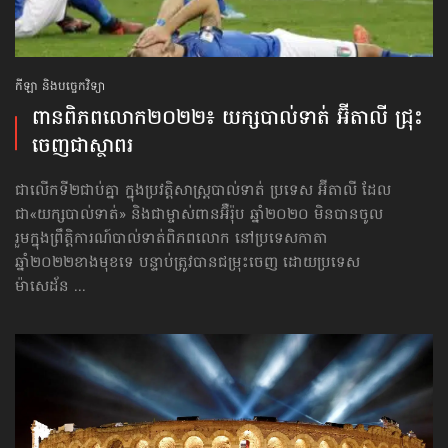
កីឡា និងបច្ចេកវិទ្យា
ពានពិភពលោក​២០២២៖ យក្សបាល់ទាត់ អ៊ីតាលី ជ្រុះ
ចេញ​ជាស្ថាពរ
ជាលើកទី២ជាប់គ្នា ក្នុងប្រវត្តិសាស្ត្របាល់ទាត់ ប្រទេស អ៊ីតាលី ដែល
ជា«យក្សបាល់ទាត់» និងជាម្ចាស់ពានអ៊ឺរ៉ុប ឆ្នាំ២០២០ មិនបានចូល
រួម​ក្នុងព្រឹត្តិការណ៍បាល់ទាត់ពិភពលោក នៅប្រទេសកាតា
ឆ្នាំ២០២២ខាងមុខទេ បន្ទាប់ត្រូវបានជម្រុះចេញ ដោយប្រទេស
ម៉ាសេដ័ន ...