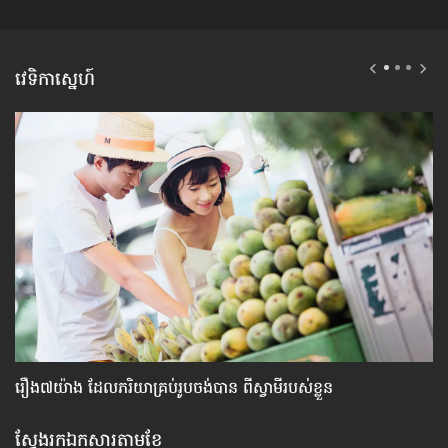
វេទិកាស្នេហ៍
រឿង៧យ៉ាង ​ដែល​ភរិយា​គ្រប់​រូប​ចង់​បាន ពី​ស្វាមី​របស់​ខ្លួន
ស្
ស្វែងរកឯកសារតាមខែ