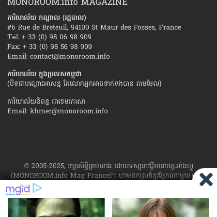
MONOROOM.info MAGAZINE
ការិយាល័យ កណ្ដាល (រដ្ឋបាល)
#6 Rue de Breteuil, 94100 St Maur des Fosses, France
Tél: + 33 (0) 98 06 98 909
Fax: + 33 (0) 98 56 98 909
Email:
contact@monoroom.info
ការិយាល័យ ក្នុង​ប្រទេស​កម្ពុជា
(បិទជាបណ្ដោះអាសន្ន តែលោកអ្នកអាចទាក់ទងបាន តាមមែល)
ការិយាល័យនិពន្ធ ជាខេមរភាសា
Email:
khmer@monoroom.info
© 2005-2025, រក្សាសិទ្ធិគ្រប់យ៉ាង ដោយទស្សនាវដ្ដី​មនោរម្យ.អាំងហ្វូ
(MONOROOM.info Mag France)។ ហាម​ដក​ស្រង់​នូវ​ផ្នែក​ណា​មួយ​ ឬ​ផ្នែក​
ទាំង​អស់ ​នៃ​ការ​ផ្សាយ​របស់​ទស្សនាវដ្ដី​​មនោរម្យ.អាំងហ្វូ យក​ទៅ​​បោះពុម្ព នៅ
លើក្រដាស ឬតាម​ប្រព័ន្ធ​អេឡិច​ត្រូនិច - ផ្សាយ​តាម​រលក​ធាតុអាកាស ឬតាមប្រព័ន្ធ
អេឡិចត្រូនិច - សរសេរ​ឡើង​វិញ ឬ​ចែក​ចាយ​ តាមវិធីណាក៏ដោយ ដោយ​គ្មាន​ការ​
យល់ព្រម ជា​លាយ​លក្ខណ៍​អក្សរ​ ពី​ចាងហ្វាង​ការ​ផ្សាយ​។
ផ្ទុយមកវិញ ដើម្បី​ទទួល​