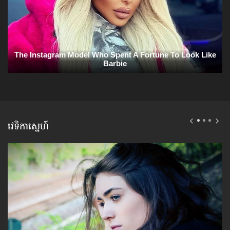
វេទិកាស្នេហ៍