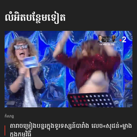
លំអិតបន្ថែមទៀត
កំសាន្ដ
តារាចម្រៀងបន្ទរក្នុងទូរទស្សន៍បារាំង លេច«សុដន់»ម្ខាង
ក្នុងកម្មវិធី