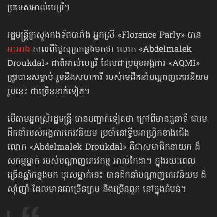
ប្រទេសអាល់ហ្សេរី។
រដ្ឋមន្ត្រីក្រសួងកងទ័ពបារាំង អ្នកស្រី «Florence Parly» បាន
អះអាង
កាលពីថ្ងៃសុក្រកន្លងមកថា លោក «Abdelmalek
Droukdal» ជាតិអាល់ហ្សេរី ដែលជាប្រមុខអង្គការ «AQMI»
ត្រូវបានសម្លាប់ រួមនឹងសហការី របស់មេដឹកនាំបណ្ដាញភេរវនិយម​
រូបនេះ ជាច្រើននាក់ទៀត។
បើតាមអ្នកស្រីរដ្ឋមន្ត្រី បានបញ្ជាក់ទៀតថា ក្រៅពីមានតួនាទី ជាមេ
ដឹកនាំ​របស់អង្គការភេរវនិយម ប្រចាំនៅទ្វីបអាហ្វ្រិកខាងជើង
លោក «Abdelmalek Droukdal» គឺជាសមាជិកនាយក ដ៏
សកម្មម្នាក់ របស់បណ្ដាញភេរវកម្ម អាល់កៃដា។ ក្នុងរយៈពេល
ច្រើនឆ្នាំកន្លងមក បុរសម្នាក់នេះ បានដឹកនាំបណ្ដាញភេរវនិយម ដ៏
ស៊ាំញ៉ាំ ដែលមានជាច្រើនក្រុម និងច្រើនពួក នៅក្នុងតំបន់។