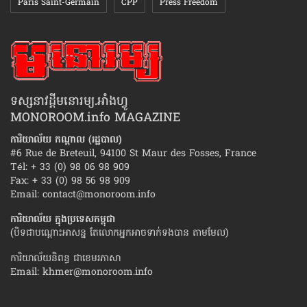
Paris Saint-Germain
CPP
Press Freedom
ទស្សនាវដ្ដីមនោរម្យ.អាំងហ្វូ
MONOROOM.info MAGAZINE
ការិយាល័យ កណ្ដាល (រដ្ឋបាល)
#6 Rue de Breteuil, 94100 St Maur des Fosses, France
Tél: + 33 (0) 98 06 98 909
Fax: + 33 (0) 98 56 98 909
Email:
contact@monoroom.info
ការិយាល័យ ក្នុង​ប្រទេស​កម្ពុជា
(បិទជាបណ្ដោះអាសន្ន តែលោកអ្នកអាចទាក់ទងបាន តាមមែល)
ការិយាល័យនិពន្ធ ជាខេមរភាសា
Email:
khmer@monoroom.info