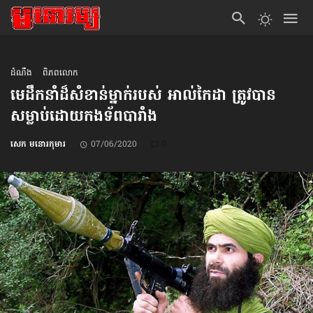
ដំណឹង
ពិភពលោក
មេដឹកនាំ​ដ៏សំខាន់​ម្នាក់​របស់ អាល់កៃដា ត្រូវបាន​
សម្លាប់​ដោយកងទ័ព​បារាំង
សេក មនោរកុមារ
07/06/2020
0