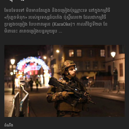
មែនទែនទៅ មិនមានតែភ្លេង និងចម្រៀងប៉ុណ្ណោះទេ នៅក្នុងកម្មវិធី
«កុំភ្លេចទំនុក» របស់ទូរទស្សន៍បារាំង ប៉ុស្ដិ៍លេខ២ ដែលជាកម្មវិធី
ប្រឡងចម្រៀង បែបខារាអូខេ (KaraOke)។ កាលពីថ្ងៃទី២៣ ខែ
មិនានេះ តារាចម្រៀងបន្ទរមួយរូប ...
ដំណឹង