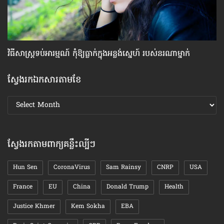
វិធីសាស្រ្ត​ទប់​អារម្មណ៍ កុំឱ្យធ្លាក់​ក្នុងអន្លង់ស្នេហ៍ របស់​នរណា​ម្នាក់
មា
ស្វែងរកឯកសារតាមខែ
ស្វែងរក
ឯកសារ
តាមខែ
ស្វែងរកតាមពាក្យគន្លឹះល្បីៗ
Hun Sen
CoronaVirus
Sam Rainsy
CNRP
USA
France
EU
China
Donald Trump
Health
Justice Khmer
Kem Sokha
EBA