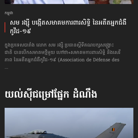
កម្ពុជា
សម​​ រង្ស៊ី បង្កើតសមាគមការពារ​សិទ្ធិ នៃអតីត​អ្នកជំងឺ​
កូវីដ-១៩
ក្នុងប្រទេសបារាំង លោក សម រង្ស៊ី ប្រធានស្ដីទីគណបក្សសង្គ្រោះ
ជាតិ បានបើកសមាគមថ្មីមួយ ហៅថា​«សមាគម​ការពារសិទ្ធិ និងសេរី
ភាព នៃអតីត​អ្នកជំងឺ​កូវីដ-១៩ (Association de Défense des
...
យល់ស៊ីជម្រៅផ្នែក
ដំណឹង