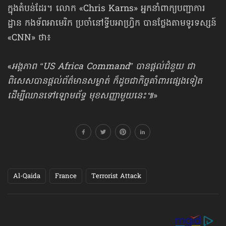
ក្នុងតំបន់ដែរ។ លោក «Chris Karns» អ្នកនាំពាក្យបញ្ជាការ
ដ្ឋាន កងទ័ពអាមេរិក ប្រចាំនៅទ្វីបអាហ្វ្រិក បានថ្លែងតាមទូរទស្សន៍
«CNN» ថា៖
«
អង្គភាព “US Africa Command” បានផ្ដល់ជំនួយ ជា
ពិសេសបានផ្ដល់ព័ត៌មានសម្ងាត់ ក៏ដូចជាកិច្ចគាំពារផ្សេងទៀត
ដើម្បីឈានទៅឡោមព័ទ្ធ មុខសញ្ញាមួយនេះ៕
»
Al-Qaida
France
Terrorist Attack