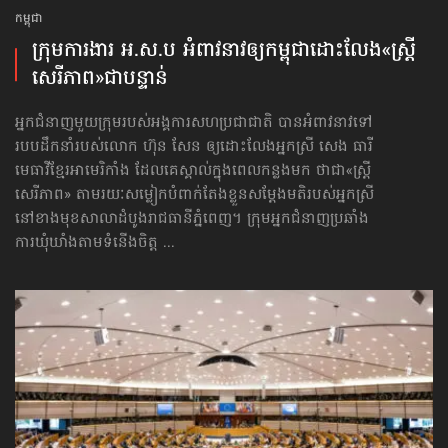
កម្ពុជា
ក្រុមការងារ អ.ស.ប អំពាវនាវ​ឲ្យកម្ពុជា​ដោះលែង​«ស្ត្រី
សេរីភាព»​ជាបន្ទាន់
អ្នកជំនាញមួយក្រុមរបស់អង្គការសហប្រជាជាតិ បានអំពាវនាវទៅ​
របបដឹកនាំរបស់លោក ហ៊ុន សែន ឲ្យដោះលែងអ្នកស្រី សេង ធារី
មេធាវីខ្មែរអាមេរិកាំង ដែលគេស្គាល់ក្នុងពេលកន្លងមក ថាជា«ស្ត្រី
សេរីភាព» តាមរយៈសម្លៀកបំពាក់តែងខ្លួនសម្ដែងមតិរបស់អ្នកស្រី
នៅខាងមុខសាលាដំបូងរាជធានីភ្នំពេញ។ ក្រុមអ្នកជំនាញប្រឆាំង
ការឃុំឃាំងតាមទំនើងចិត្ត ...