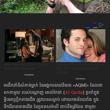
មេដឹកនាំដ៏សំខាន់ម្នាក់ នៃអង្គការភេរវនិយម «AQMI» ដែលជា
សាខាមួយ របស់បណ្ដាញ អាល់កៃដា (
Al-Qaïda
) ប្រចាំក្នុង
ទ្វិបអាហ្វ្រិកខាងជើង ត្រូវបានសម្លាប់ ដោយកងទ័ពបារាំង ក្នុង
ទឹកដីភាគខាងជើង នៃប្រទេសម៉ាលី ជាប់នឹងព្រំដែន ជាមួយ