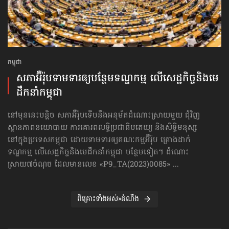
កម្ពុជា
សភាអ៊ឺរ៉ុបទាមទារ​ឲ្យបន្ថែម​ទណ្ឌកម្ម លើសេដ្ឋកិច្ច​និងមេ
ដឹកនាំកម្ពុជា
នៅមុននេះបន្តិច សភាអ៊ឺរ៉ុបទើបនឹងអនុម័តដំណោះស្រាយមួយ ជុំវិញ
ស្ថានភាពនយោបាយ ការគោរព​លទ្ធិ​ប្រជាធិបតេយ្យ និងសិទ្ធិមនុស្ស
នៅក្នុងប្រទេសកម្ពុជា ដោយទាមទារឲ្យគណៈកម្មអ៊ឺរ៉ុប គ្រោងដាក់​
ទណ្ឌកម្ម លើសេដ្ឋកិច្ច​និងមេដឹកនាំកម្ពុជា បន្ថែមទៀត។ ដំណោះ
ស្រាយ៧ចំណុច ដែលមានលេខ «P9_TA(2023)0085» ...
ពិគ្រោះទាំងអស់»ដំណឹង