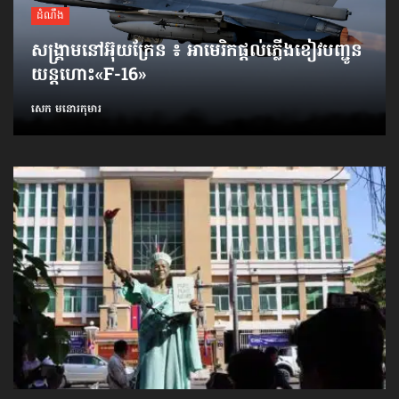
ដំណឹង
សង្គ្រាមនៅអ៊ុយក្រែន ៖ អាមេរិកផ្ដល់ភ្លើងខៀវបញ្ជូន
យន្តហោះ«F-16»
សេក មនោរកុមារ