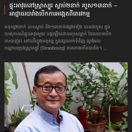
ផ្ទុះ​អាវុធ​នៅ​ស្ត្រាស្បួរ ស្លាប់​២នាក់ របួស១៣នាក់ –
អាជ្ញាធរ​បារាំង​បើក​ការអង្កេត​ពី​ភេរវកម្ម
មនុស្ស២នាក់ បានស្លាប់ និង១៣នាក់ផ្សេងទៀត បានរងបួស ក្នុង
ហេតុការណ៍ផ្ទុះអាវុធមួយ បង្កឡើងដោយបុរសម្នាក់ ដែលបានបើក
ការបាញ់រះ ទៅលើហ្វូងមនុស្ស ក្នុងផ្សារលក់ទំនិញ ណូអែល
កណ្ដាលក្រុងស្ត្រាស្បួរ៍ (Strasbourg) ភាគខាងកើតបារាំង។ ...