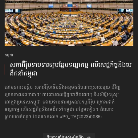
កម្ពុជា
សភាអ៊ឺរ៉ុបទាមទារ​ឲ្យបន្ថែម​ទណ្ឌកម្ម លើសេដ្ឋកិច្ច​និងមេ
ដឹកនាំកម្ពុជា
នៅមុននេះបន្តិច សភាអ៊ឺរ៉ុបទើបនឹងអនុម័តដំណោះស្រាយមួយ ជុំវិញ
ស្ថានភាពនយោបាយ ការគោរព​លទ្ធិ​ប្រជាធិបតេយ្យ និងសិទ្ធិមនុស្ស
នៅក្នុងប្រទេសកម្ពុជា ដោយទាមទារឲ្យគណៈកម្មអ៊ឺរ៉ុប គ្រោងដាក់​
ទណ្ឌកម្ម លើសេដ្ឋកិច្ច​និងមេដឹកនាំកម្ពុជា បន្ថែមទៀត។ ដំណោះ
ស្រាយ៧ចំណុច ដែលមានលេខ «P9_TA(2023)0085» ...
ពិគ្រោះទាំងអស់»ដំណឹង