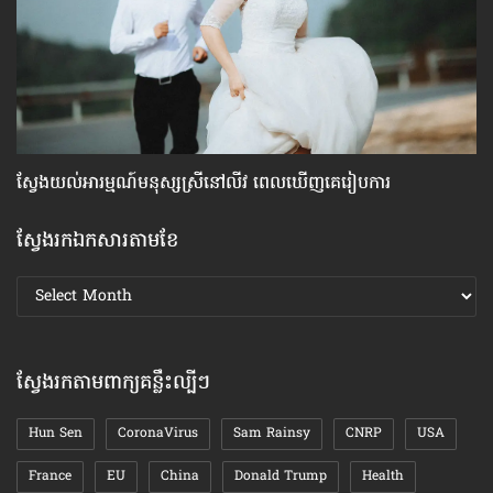
ស្វែង​យល់​អារម្មណ៍​មនុស្ស​ស្រី​នៅ​លីវ ពេល​ឃើញ​គេ​រៀបការ
រឿ
ស្វែងរកឯកសារតាមខែ
ស្វែងរក
ឯកសារ
តាមខែ
ស្វែងរកតាមពាក្យគន្លឹះល្បីៗ
Hun Sen
CoronaVirus
Sam Rainsy
CNRP
USA
France
EU
China
Donald Trump
Health