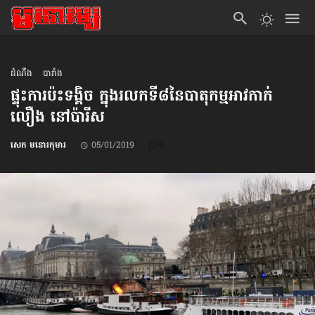
ដំណឹង
បារាំង
ផ្ទុះ​ការប៉ះទង្គិច​ ក្នុង​រលក​ទី៨នៃ​បាតុកម្ម​អាវកាក់​
លឿង នៅ​ប៉ារីស
សេក មនោរកុមារ
05/01/2019
0