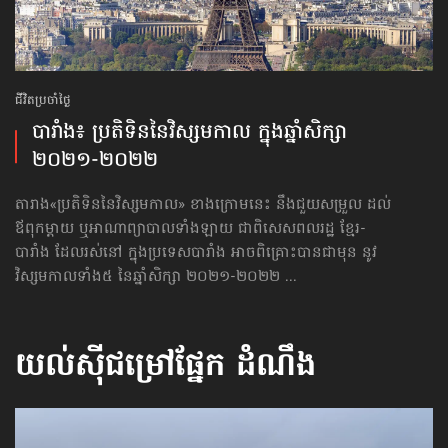
ជីវិតប្រចាំថ្ងៃ
បារាំង៖ ប្រតិទិន​​នៃវិស្សមកាល ក្នុងឆ្នាំសិក្សា
២០២១-២០២២
តារាង​«ប្រតិទិន​​នៃវិស្សមកាល» ខាងក្រោមនេះ នឹងជួយសម្រួល ដល់
ឪពុកម្ដាយ ឬអាណាព្យាបាល​ទាំងឡាយ ជាពិសេសពលរដ្ឋ ខ្មែរ-
បារាំង ដែលរស់នៅ ក្នុងប្រទេសបារាំង អាចពិគ្រោះបាន​ជាមុន នូវ
វិស្សមកាល​ទាំង៥ នៃឆ្នាំសិក្សា ២០២១-២០២២ ...
យល់ស៊ីជម្រៅផ្នែក
ដំណឹង