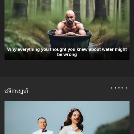
វេទិកាស្នេហ៍