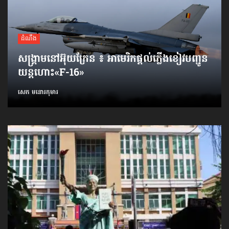
ដំណឹង
សង្គ្រាមនៅអ៊ុយក្រែន ៖ អាមេរិកផ្ដល់ភ្លើងខៀវបញ្ជូន
យន្តហោះ«F-16»
សេក មនោរកុមារ