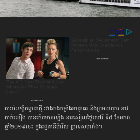
ការប៉ះទង្គិចគ្នាជាថ្មី រវាងកងកម្លាំងអាជ្ញាធរ និងក្រុមបាតុករ អាវ
កាក់លឿង បានកើតមានឡើង នារសៀលថ្ងៃសៅរ៍ ទី៥ ខែមករា
ឆ្នាំ២០១៩នេះ ក្នុងរដ្ឋធានីប៉ារីស ប្រទេសបារាំង។