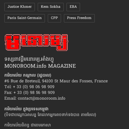
Justice Khmer
Kem Sokha
EBA
Paris Saint-Germain
CPP
Press Freedom
ទស្សនាវដ្ដីមនោរម្យ.អាំងហ្វូ
MONOROOM.info MAGAZINE
ការិយាល័យ កណ្ដាល (រដ្ឋបាល)
#6 Rue de Breteuil, 94100 St Maur des Fosses, France
Tél: + 33 (0) 98 06 98 909
Fax: + 33 (0) 98 56 98 909
Email:
contact@monoroom.info
ការិយាល័យ ក្នុង​ប្រទេស​កម្ពុជា
(បិទជាបណ្ដោះអាសន្ន តែលោកអ្នកអាចទាក់ទងបាន តាមមែល)
ការិយាល័យនិពន្ធ ជាខេមរភាសា