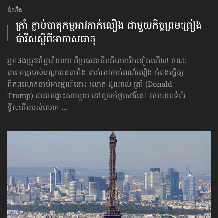
ដំណឹង
ត្រាំ ភ្ជាប់​បាតុកម្ម​អាវកាក់​លឿង ជាមួយ​កិច្ច​ព្រមព្រៀង​
ប៉ារីស​ស្ដីពី​អាកាសធាតុ
អ្នកផងត្រូវនាំគ្នា​និយាយ ពីប្រធានាធិបតី​អាមេរិកទៀតហើយ! ខណៈ
បាតុកម្មរបស់​បណ្ដាជន​បារាំង ពាក់អាវកាក់ពណ៌លឿង កំពុងធ្វើឲ្យ
ពិភពលោក​ចាប់អារម្មណ៍នោះ លោក ដូណាល់ ត្រាំ (Donald
Trump) បានបង្ហោះសារមួយ នៅល្ងាចថ្ងៃសៅរ៍នេះ តាមរយៈទំព័រ
ទ្វីសធើររបស់លោក ...