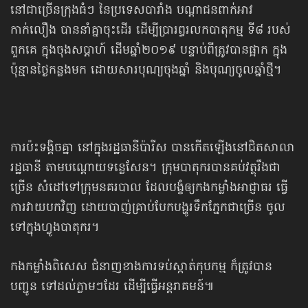
នៅជាច្រើនក្រុងធំៗ នៃប្រទេសបារាំង បណ្ដាជនពាក់អាវ
កាក់លឿង បាននាំគ្នាចុះដើរ ដើម្បីប្រារព្ធរលកបាតុកម្ម ទី៨ របស់
ពួកគេ ក្នុងចុងសប្ដាហ៍ ដើមឆ្នាំ២០១៩ បន្ទាប់ពីត្រូវបានផ្អាក ក្នុង
ប៉ុន្មានថ្ងៃកន្លងមក ដោយសារបុណ្យចុងឆ្នាំ និងបុណ្យចូលឆ្នាំថ្មី។
ការប៉ះទង្គិចគ្នា នៅក្នុងរដ្ឋធានីប៉ារីស បានកើតឡើងនៅជិតសាលា
រដ្ឋធានី តាមបណ្ដោយទន្លេសែន។ ក្រុមបាតុករបានគប់វត្ថុរឹងជា
ច្រើន សំដៅទៅក្រុមនគរបាល ដែលបង្ខំឲ្យកងកម្លាំងអាជ្ញាធរ ធ្វើ
ការវាយបកវិញ ដោយបាញ់គ្រាប់បែកបង្ហូរទឹកភ្នែកជាច្រើន ចូល
ទៅក្នុងហ្វូងបាតុករ។
កងកម្លាំងពិសេស ជំនាញខាងការទប់ស្កាត់កុបកម្ម ក៏ត្រូវបាន
បញ្ជូន ទៅដល់ភ្លាមៗដែរ ដើម្បីធ្វើអន្តរាគមន៍៕