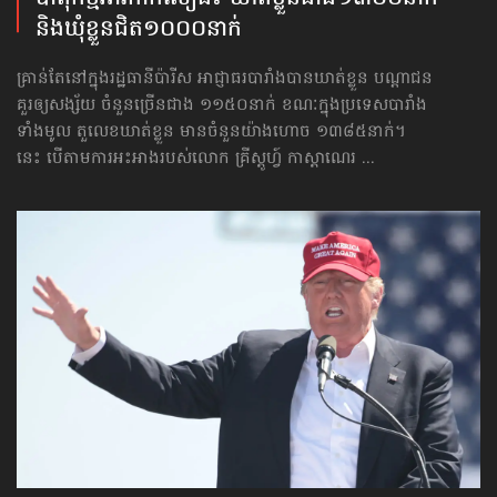
និងឃុំខ្លួនជិត១០០០នាក់
គ្រាន់តែនៅក្នុងរដ្ឋធានីប៉ារីស អាជ្ញាធរបារាំងបានឃាត់ខ្លួន បណ្ដាជន
គួរឲ្យសង្ស័យ ចំនួនច្រើនជាង ១១៥០នាក់ ខណៈក្នុងប្រទេសបារាំង
ទាំងមូល តួលេខឃាត់ខ្លួន មានចំនួនយ៉ាងហោច ១៣៨៥នាក់។
នេះ បើតាមការអះអាង​របស់លោក គ្រីស្តូហ្វ៍ កាស្ដាណេរ ...