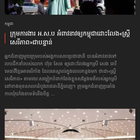
កម្ពុជា
ក្រុមការងារ អ.ស.ប អំពាវនាវ​ឲ្យកម្ពុជា​ដោះលែង​«ស្ត្រី
សេរីភាព»​ជាបន្ទាន់
អ្នកជំនាញមួយក្រុមរបស់អង្គការសហប្រជាជាតិ បានអំពាវនាវទៅ​
របបដឹកនាំរបស់លោក ហ៊ុន សែន ឲ្យដោះលែងអ្នកស្រី សេង ធារី
មេធាវីខ្មែរអាមេរិកាំង ដែលគេស្គាល់ក្នុងពេលកន្លងមក ថាជា«ស្ត្រី
សេរីភាព» តាមរយៈសម្លៀកបំពាក់តែងខ្លួនសម្ដែងមតិរបស់អ្នកស្រី
នៅខាងមុខសាលាដំបូងរាជធានីភ្នំពេញ។ ក្រុមអ្នកជំនាញប្រឆាំង
ការឃុំឃាំងតាមទំនើងចិត្ត ...