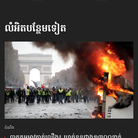
លំអិតបន្ថែមទៀត
ដំណឹង
បាតុកម្មអាវកាក់លឿង៖ ឃាត់ខ្លួនជាង១៣០០នាក់