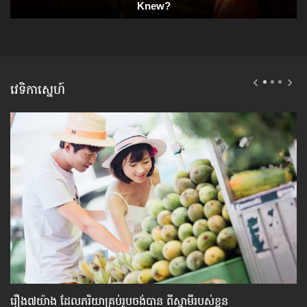
វេទិកាស្នេហ៍
រឿង៧យ៉ាង ​ដែល​ភរិយា​គ្រប់​រូប​ចង់​បាន ពី​ស្វាមី​របស់​ខ្លួន
វិ