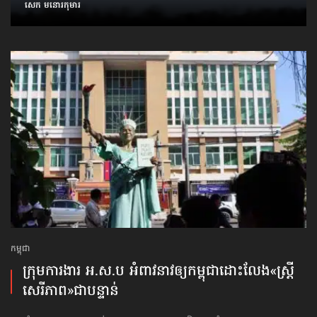
សេក មនោរកុមារ
កម្ពុជា
ក្រុមការងារ អ.ស.ប អំពាវនាវ​ឲ្យកម្ពុជា​ដោះលែង​«ស្ត្រី
សេរីភាព»​ជាបន្ទាន់