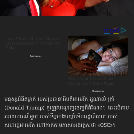
មនុស្សជំនិតម្នាក់ របស់ប្រធានាធិបតីអាមេរិក ដូណាល់ ត្រាំ
(Donald Trump) គួរត្រូវបណ្តេញចេញពីតំណែង។ នេះបើតាម
របាយការណ៍មួយ របស់ទីភ្នាក់ងារឃ្លាំមើលរដ្ឋាភិបាល របស់
សហរដ្ឋអាមេរិក ហៅកាត់តាមភាសាអង់គ្លេសថា «OSC»។