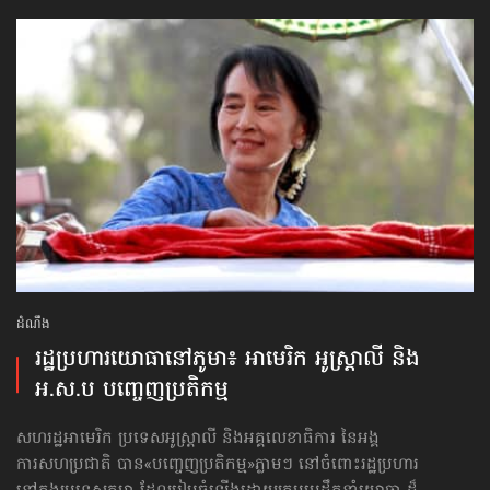
ដំណឹង
រដ្ឋប្រហារយោធា​នៅភូមា៖ អាមេរិក អូស្ត្រាលី និង
អ.ស.ប បញ្ចេញប្រតិកម្ម
សហរដ្ឋអាមេរិក ប្រទេសអូស្ត្រាលី និងអគ្គលេខាធិការ នៃអង្គ
ការសហប្រជាតិ បាន«បញ្ចេញប្រតិកម្ម»ភ្លាមៗ នៅចំពោះរដ្ឋប្រហារ