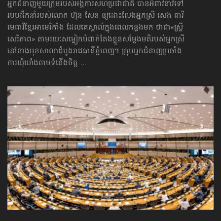
អ្នកជំនាញមួយក្រុមរបស់អង្គការសហប្រជាជាតិ បានអំពាវនាវទៅ​
របបដឹកនាំរបស់លោក ហ៊ុន សែន ឲ្យដោះលែងអ្នកស្រី សេង ធារី
មេធាវីខ្មែរអាមេរិកាំង ដែលគេស្គាល់ក្នុងពេលកន្លងមក ថាជា«ស្ត្រី
សេរីភាព» តាមរយៈសម្លៀកបំពាក់តែងខ្លួនសម្ដែងមតិរបស់អ្នកស្រី
នៅខាងមុខសាលាដំបូងរាជធានីភ្នំពេញ។ ក្រុមអ្នកជំនាញប្រឆាំង
ការឃុំឃាំងតាមទំនើងចិត្ត ...