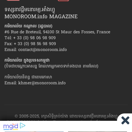
ទស្សនាវដ្ដីមនោរម្យ.អាំងហ្វូ
MONOROOM.info MAGAZINE
ការិយាល័យ កណ្ដាល (រដ្ឋបាល)
#6 Rue de Breteuil, 94100 St Maur des Fosses, France
Tél: + 33 (0) 98 06 98 909
Fax: + 33 (0) 98 56 98 909
Email:
contact@monoroom.info
ការិយាល័យ ក្នុង​ប្រទេស​កម្ពុជា
(បិទជាបណ្ដោះអាសន្ន តែលោកអ្នកអាចទាក់ទងបាន តាមមែល)
ការិយាល័យនិពន្ធ ជាខេមរភាសា
Email:
khmer@monoroom.info
© 2005-2025, រក្សាសិទ្ធិគ្រប់យ៉ាង ដោយទស្សនាវដ្ដី​មនោរម្យ.អាំងហ្វូ
(MONOROOM.info Mag France)។ ហាម​ដក​ស្រង់​នូវ​ផ្នែក​ណា​មួយ​ ឬ​ផ្នែក​
ទាំង​អស់ ​នៃ​ការ​ផ្សាយ​របស់​ទស្សនាវដ្ដី​​មនោរម្យ.អាំងហ្វូ យក​ទៅ​​បោះពុម្ព នៅ