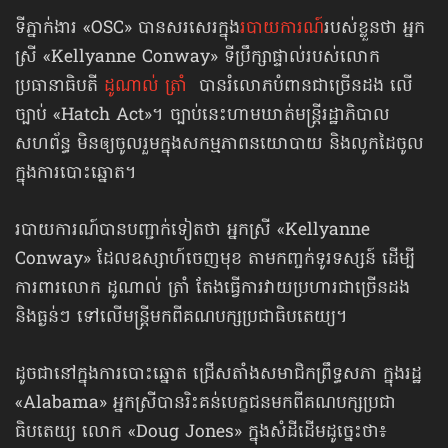
ទីភ្នាក់ងារ «OSC» បានសរសេរក្នុង
របាយការណ៍
របស់ខ្លួនថា អ្នក
ស្រី «Kellyanne Conway» ទីប្រឹក្សាផ្ទាល់របស់លោក
ប្រធានាធិបតី
ដូណាល់ ត្រាំ
បានរំលោភបំពានជាច្រើនដង លើ
ច្បាប់ «Hatch Act»។ ច្បាប់នេះហាមឃាត់មន្ត្រីរដ្ឋាភិបាល
សហព័ន្ធ មិនឲ្យចូលរួមក្នុងសកម្មភាពនយោបាយ និងលូកដៃចូល
ក្នុងការបោះឆ្នោត។
របាយការណ៍បានបញ្ជាក់ទៀតថា អ្នកស្រី «Kellyanne
Conway» ដែលឧស្សាហ៍ចេញមុខ តាមកញ្ចក់ទូរទស្សន៍ ដើម្បី
ការពារលោក ដូណាល់ ត្រាំ តែងធ្វើការវាយប្រហារជាច្រើនដង
និងធ្ងន់ៗ ទៅលើមន្ត្រីមកពីគណបក្សប្រជាធិបតេយ្យ។
ដូចជានៅក្នុងការបោះឆ្នោត ជ្រើសតាំងសមាជិកព្រឹទ្ធសភា ក្នុងរដ្ឋ
«Alabama» អ្នកស្រីបានរិះគន់បេក្ខជនមកពីគណបក្សប្រជា
ធិបតេយ្យ លោក «Doug Jones» ក្នុងសំដីដើមដូច្នេះថា៖