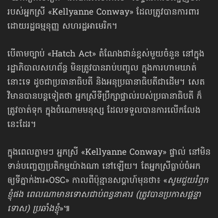
របស់អ្នកស្រី «Kellyanne Conway» ដែលត្រូវបានការពារ
ដោយរដ្ឋធម្មនុញ្ញ សហរដ្ឋអាមេរិក។
បើតាមច្បាប់ «Hatch Act» តំណែងជាន់ខ្ពស់មួយចំនួន នៅក្នុង
រដ្ឋាភិបាលសហព័ន្ធ មិនត្រូវបានរាប់បញ្ចូល ក្នុងការហាមឃាត់
នោះទេ ដូចជាប្រធានាធិបតី និងអនុប្រធានាធិបតីជាដើម។ សេត
វិមានបានបន្តទៀតថា អ្នកស្រីទីប្រឹក្សាផ្ទាល់របស់ប្រធានាធិបតី ក៏
ត្រូវចាត់ទុក ក្នុងចំណោមមនុស្ស ដែលទទួលបានការលើកលែង
នេះដែរ។
ក្នុងពេលភ្លាមៗ អ្នកស្រី «Kellyanne Conway» ផ្ទាល់ នៅមិន
ទាន់បញ្ចេញប្រតិកម្មយ៉ាងណា នៅឡើយ។ តែអ្នកស្រីធ្លាប់ចំអក
ឲ្យទីភ្នាក់ងារ«OSC» កាលពីប៉ុន្មានសប្ដាហ៍មុនថា៖ «
សូមជួយរំឭក
ខ្ញុំផង ពេលណាមានទោសជាប់ពន្ធនាគារ (ត្រូវបានប្រកាសផ្ដន្ទា
ទោស) ប្រឆាំងខ្ញុំ
»៕