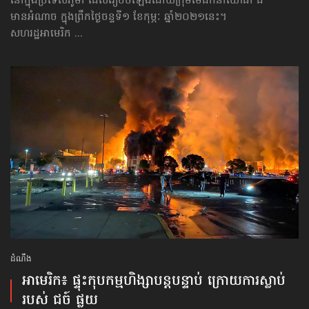
នៅក្នុងប្រទេសភូមា ដែលរៀបចំឡើង​ដោយក្រុមមេដឹកនាំ​យោធា ដ៏
មានអំណាច ក្នុងព្រឹកថ្ងៃចន្ទ​ទី១ ខែកុម្ភៈ ឆ្នាំ២០២១នេះ។
សហរដ្ឋអាមេរិក ...
ដំណឹង
អាមេរិក៖ ផ្ទុះ​កុបកម្ម​ហិង្សា​បន្តបន្ទាប់ ក្រោយ​ការស្លាប់​
របស់ ជច៍ ផ្លយ