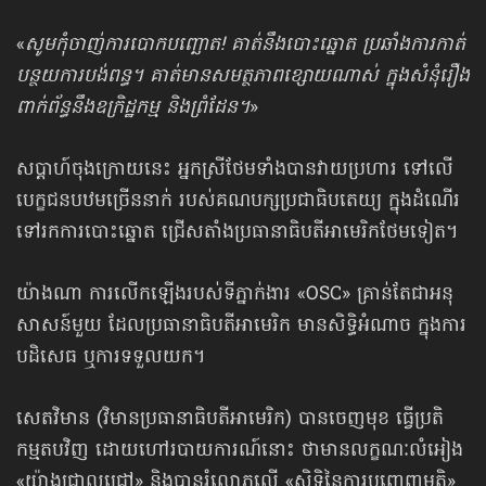
«
សូមកុំចាញ់ការបោកបញ្ឆោត! គាត់នឹងបោះឆ្នោត ប្រឆាំងការកាត់
បន្ថយការបង់ពន្ធ។ គាត់មានសមត្ថភាពខ្សោយណាស់ ក្នុងសំនុំរឿង
ពាក់ព័ន្ធនឹងឧក្រិដ្ឋកម្ម និងព្រំដែន។
»
សប្ដាហ៍ចុងក្រោយនេះ អ្នកស្រីថែមទាំងបានវាយប្រហារ ទៅលើ
បេក្ខជនបឋមច្រើននាក់ របស់គណបក្សប្រជាធិបតេយ្យ ក្នុងដំណើរ
ទៅរកការបោះឆ្នោត ជ្រើសតាំងប្រធានាធិបតីអាមេរិកថែមទៀត។
យ៉ាងណា ការលើកឡើងរបស់ទីភ្នាក់ងារ «OSC» គ្រាន់តែជាអនុ
សាសន៍មួយ ដែលប្រធានាធិបតីអាមេរិក មានសិទ្ធិអំណាច ក្នុងការ
បដិសេធ ឬការទទួលយក។
សេតវិមាន (វិមានប្រធានាធិបតីអាមេរិក) បានចេញមុខ ធ្វើប្រតិ
កម្មតបវិញ ដោយហៅរបាយការណ៍នោះ ថាមានលក្ខណៈលំអៀង
«យ៉ាងជ្រាលជ្រៅ» និងបានរំលោភលើ «សិទ្ធិនៃការបញ្ចេញមតិ»