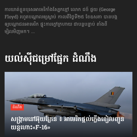
ការឃាត់ខ្លួន​បុរសអាមេរិកាំងស្បែកខ្មៅ លោក ជច៍ ផ្លយ (George
Floyd) រហូតបណ្ដាល​ឲ្យស្លាប់ កាលពីថ្ងៃទី២៥ ខែឧសភា បានបង្ក
ឲ្យ​បណ្ដាជន​អាមេរិក ផ្ទុះការក្ដៅក្រហាយ ជា​បន្តបន្ទាប់ តាំងពី
ម្សិលមិញមក។ ...
យល់ស៊ីជម្រៅផ្នែក
ដំណឹង
ដំណឹង
សង្គ្រាមនៅអ៊ុយក្រែន ៖ អាមេរិកផ្ដល់ភ្លើងខៀវបញ្ជូន
យន្តហោះ«F-16»