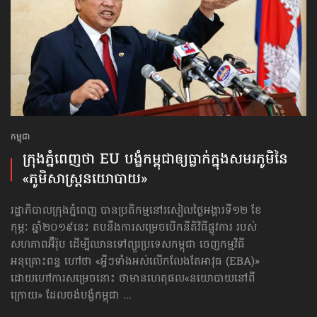
កម្ពុជា
ក្រុងភ្នំពេញថា EU បង្ខំកម្ពុជាឲ្យធ្លាក់ក្នុងសមរភូមិនៃ​
«ភូមិសាស្ត្រនយោបាយ»
រដ្ឋាភិបាលក្រុងភ្នំពេញ បានប្រតិកម្មនៅរសៀលថ្ងៃអង្គារទី១២ ខែ
កុម្ភៈ ឆ្នាំ២០១៩នេះ តបនឹងការសម្រេចបើកនីតិវិធីផ្លូវការ របស់
សហភាពអ៊ឺរ៉ុប ដើម្បីឈានទៅព្យួរប្រទេស​កម្ពុជា ចេញកម្មវិធី
អនុគ្រោះពន្ធ ហៅថា «អ្វីៗទាំងអស់​លើកលែង​​តែអាវុធ (EBA)»
ដោយហៅការសម្រេចនោះ ថាមានហេតុផល«នយោបាយនៅពី
ក្រោយ» ដែលចង់បង្ខំកម្ពុជា ...