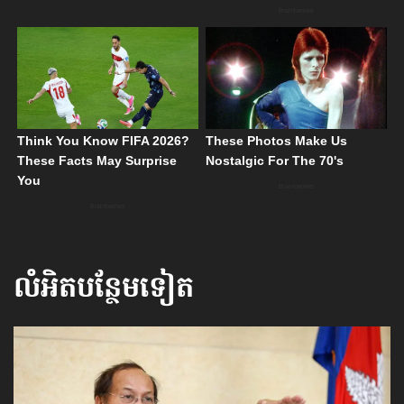
លំអិតបន្ថែមទៀត