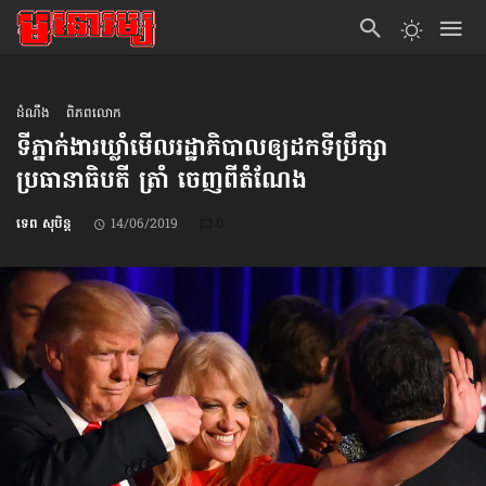
ដំណឹង
ពិភពលោក
ទីភ្នាក់ងារ​ឃ្លាំមើល​រដ្ឋាភិបាល​ឲ្យដក​ទីប្រឹក្សា​
ប្រធានាធិបតី ត្រាំ ចេញ​ពីតំណែង
ទេព សុបិន្ត
14/06/2019
0