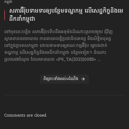
កម្ពុជា
សភាអ៊ឺរ៉ុបទាមទារ​ឲ្យបន្ថែម​ទណ្ឌកម្ម លើសេដ្ឋកិច្ច​និងមេ
ដឹកនាំកម្ពុជា
នៅមុននេះបន្តិច សភាអ៊ឺរ៉ុបទើបនឹងអនុម័តដំណោះស្រាយមួយ ជុំវិញ
ស្ថានភាពនយោបាយ ការគោរព​លទ្ធិ​ប្រជាធិបតេយ្យ និងសិទ្ធិមនុស្ស
នៅក្នុងប្រទេសកម្ពុជា ដោយទាមទារឲ្យគណៈកម្មអ៊ឺរ៉ុប គ្រោងដាក់​
ទណ្ឌកម្ម លើសេដ្ឋកិច្ច​និងមេដឹកនាំកម្ពុជា បន្ថែមទៀត។ ដំណោះ
ស្រាយ៧ចំណុច ដែលមានលេខ «P9_TA(2023)0085» ...
ពិគ្រោះទាំងអស់»ដំណឹង
Comments are closed.