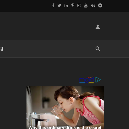
្ដ
លិខិតប្រិយមិត្ត៖ «អំពីទោសៈ»