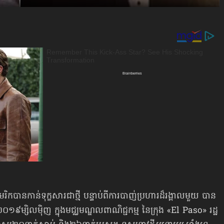
កបានកាន់ទុក្ខសារជាថ្មី បន្ទាប់ពី​ការបាញ់​ប្រហារ​ដ៏រង្គាលមួយ បាន
០១៩ម្សិលម៉ិញ ក្នុង​មជ្ឈមណ្ឌលពាណិជ្ជកម្ម នៃក្រុង «El Paso» រដ្ឋ