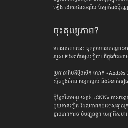
ឡើង ដោយជនសង្ស័យ តែម្នាក់ឯងប៉ុណ្
ចុះតុល្យភាព?
មកដល់ពេលនេះ តុល្យភាពជាបណ្ដោះអាសន
របួស ២៦នាក់ផ្សេងទៀត។ ពីក្នុងចំណោមអ្ន
ប្រធានាធិបតីម៉ិចសិក លោក «Andrés
ស្ថិតក្នុងចំណោមអ្នកស្លាប់ និង៦នាក់ទៀត
ប៉ុន្តែបើតាមទូរទស្សន៍ «CNN» បានពន្យ
មួយភាគទៀត ដែលជាជនបរទេសគ្មានក្រដា
ខ្លាចមានការចាប់បញ្ជូនខ្លួន ចេញពី​សហរ