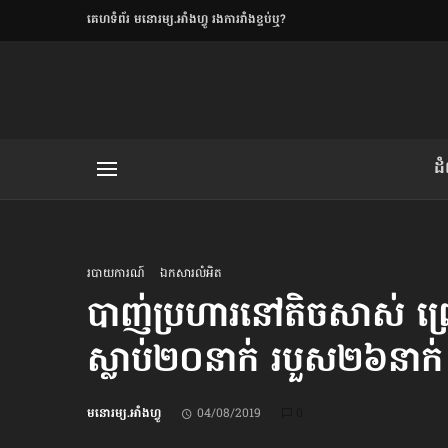
​គេហទំព័រ មនោរម្យ.អាំងហ្វូ រងការរាំងខ្ទប់ឬ?
ិយមិត្ត
ដ
យមិត្ត៖ «កាមតណ្ហា​
លិខិតប្រិយមិត្ត៖ «អំពីទោសៈ»
របាយការណ៍
ឯកសារលំអិត
បាញ់ប្រហារ​នៅ​តិចសាស់ ព្រោ
ស្លាប់​២០នាក់ របួស​២៦នាក់
រថ្មីចុងក្រោយ
ខឹម វាសនា ថា«ស្រី
មនោរម្យ.អាំងហ្វូ
04/08/2019
0
ចរិតថោក»​ស្លៀកពាក់