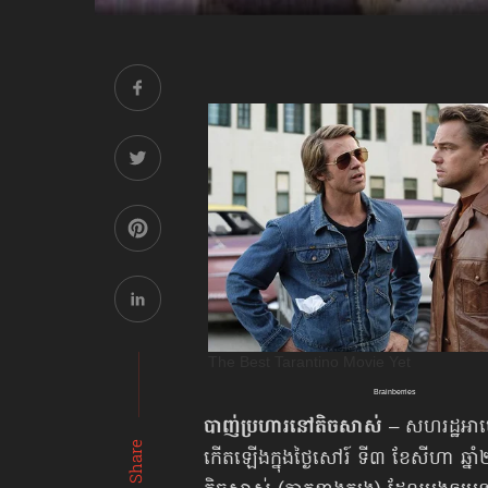
បាញ់ប្រហារ​នៅតិចសាស់
– សហរដ្ឋអាមេរិ
Share
កើតឡើងក្នុងថ្ងៃសៅរ៍ ទី៣ ខែសីហា ឆ្នាំ២