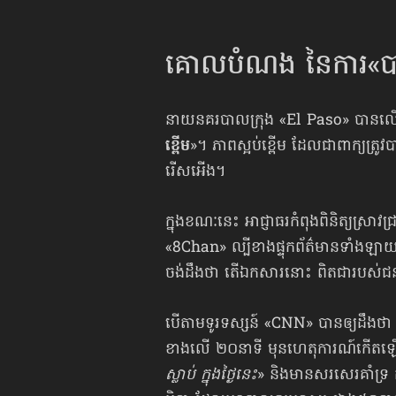
គោលបំណង នៃការ«បា
នាយនគរបាលក្រុង «El Paso» បានលើ
ខ្ពើម
»។ ភាពស្អប់ខ្ពើម ដែលជាពាក្យត្រូវ
រើសអើង។
ក្នុងខណៈនេះ អាជ្ញាធរកំពុងពិនិត្យស្
«8Chan» ល្បីខាងផ្ទុកព័ត៌មានទាំងឡាយ ទ
ចង់ដឹងថា តើឯកសារនោះ ពិតជារបស់​
បើតាមទូរទស្សន៍ «CNN» បានឲ្យដឹងថា
ខាងលើ ២០នាទី មុនហេតុការណ៍កើតឡ
ស្លាប់ ក្នុងថ្ងៃនេះ
» និងមានសរសេរគាំទ្រ ក