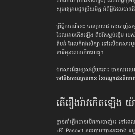
តិចសាស់ (ភាគខាងត្បូង) ដែលបង្ក​ឲ្យមនុ
សូមជម្រាប​ជូន​ប្រិយមិត្ត អំពីអ្វីដែលប
ព្រឹត្តិការណ៍នេះ បានក្លាយជាការបាញ់សម្ល
ដែលអាចកើតឡើង ពីចរិតស្អប់ខ្ពើម រ
តំបន់ ដែលកំពុងសិក្សា ទៅលើឯកសារមួយ
នាទីមុន​ពេលកើតហេតុ។
ឯកសារដ៏គួរឲ្យសង្ស័យនោះ បានសរសេរទ
ទៅនឹងការឈ្លានពាន នៃបណ្ដាជននិយាយភា
តើរឿងរ៉ាវកើតឡើង យ៉ា
ខ្មាន់កាំភ្លើងបានបើកការបាញ់រះ នៅពេល
«El Paso»។ នគរបាលបានអះអាង ទទួល