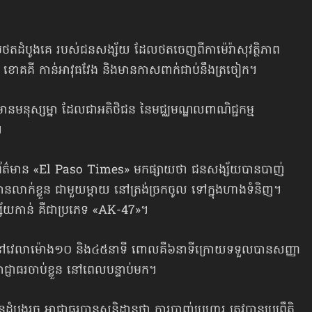
បថតដំបូងគេ របស់ជនសង្ស័យ ដែលថតចេញ​ពីកាម៉េរ៉ាសុវត្ថិភាព
ៅ ខោគគី កាន់អាវុធវែង និងមានកាសពាក់ជាប់នឹងត្រចៀក។
ុស្សម្នា ដែលជាអតិថិជន នៃមជ្ឈមណ្ឌល​ពាណិជ្ជកម្ម
។
សារព័ត៌មាន «El Paso Times» មកផ្សាយថា ជន​សង្ស័យ​បានបាញ់
បានលាក់ខ្លួន ជាមួយ​ម្ដាយ នៅត្រង់ច្រកចូល ទៅក្នុងហាងទំនិញ។
័យ​កាន់ គឺជាប្រភេទ «AK-47»។
៍ នៅវេលាម៉ោង១០ និង៤៥នាទី ពោលគឺ​៦នាទី​ក្រោយទទួលបាន​សញ្ញា
្ញាធរចាប់ខ្លួន នៅ​ពេល​បន្ទាប់មក។
នដំបូងរួច អាជ្ញាធរបានសន្និដ្ឋានថា ការបាញ់​ប្រហារ ត្រូវបានប្រព្រឹត្តិ