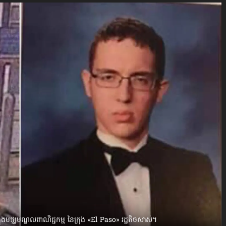
ងមជ្ឈមណ្ឌលពាណិជ្ជកម្ម នៃក្រុង «El Paso» រដ្ឋតិចសាស់។