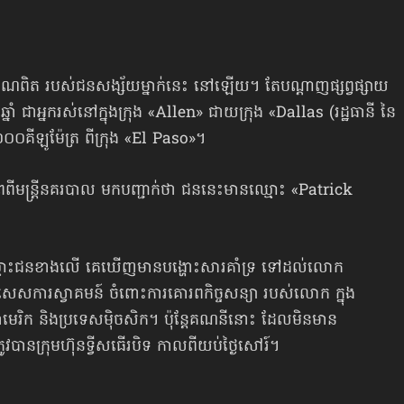
សញ្ញាណពិត របស់ជនសង្ស័យម្នាក់នេះ នៅឡើយ។ តែបណ្ដាញផ្សព្វផ្សាយ
ជាអ្នករស់នៅ​ក្នុង​ក្រុង «Allen» ជាយក្រុង «Dallas (រដ្ឋធានី នៃ
០គីឡូម៉ែត្រ ពីក្រុង «El Paso»។
្រភពពីមន្ត្រីនគរបាល មកបញ្ជាក់ថា ជននេះ​មាន​ឈ្មោះ «Patrick
ោះជនខាងលើ គេឃើញមានបង្ហោះសារគាំទ្រ ទៅដល់​លោក
េសការស្វាគមន៍ ចំពោះការគោរព​កិច្ចសន្យា របស់លោក ក្នុង
មេរិក និងប្រទេស​ម៉ិចសិក។ ប៉ុន្តែគណនីនោះ ដែលមិនមាន
ត្រូវបាន​ក្រុមហ៊ុនទ្វីសធើរបិទ កាលពីយប់ថ្ងៃសៅរ៍។