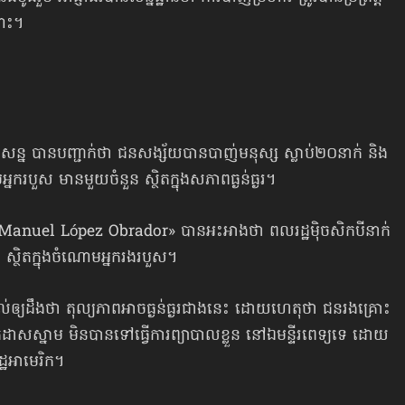
ណោះ។
្ន បានបញ្ជាក់ថា ជនសង្ស័យបានបាញ់​មនុស្ស ស្លាប់២០នាក់ និង
ករបួស មានមួយ​ចំនួន ស្ថិតក្នុងសភាពធ្ងន់ធ្ងរ។
 Manuel López Obrador» បានអះអាងថា ពលរដ្ឋម៉ិចសិកបីនាក់
 ស្ថិតក្នុងចំណោម​អ្នករងរបួស។
ល់ឲ្យដឹងថា តុល្យភាពអាចធ្ងន់ធ្ងរជាងនេះ ដោយ​ហេតុថា ជនរងគ្រោះ
សស្នាម មិនបានទៅធ្វើការព្យាបាលខ្លួន នៅឯមន្ទីរពេទ្យទេ ដោយ
ដ្ឋអាមេរិក។