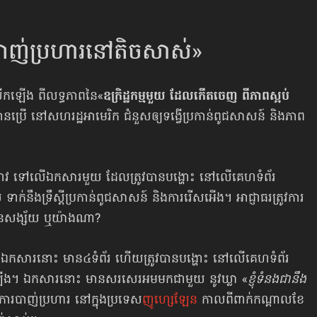
ញ់ប្រហារ​នៅតិចសាស់»
កឡើង ពីលទ្ធភាព​នៃ«
ឧក្រិដ្ឋកម្មមួយ ដែល​កើតចេញ ពីភាពស្អប់
បានប្រើ នៅសហរដ្ឋ​អាមេរិក ជំនួសឲ្យទង្វើប្រកាន់ពូជសាសន៍ និងភាព
រាវជ្រាវ ទៅលើឯកសារមួយ ដែលត្រូវបានបង្ហោះ នៅលើ​គេហទំព័រ
ាក់នឹងទ្រឹស្ដីប្រកាន់​ពូជសាសន៍ និងការរើសអើង។ អាជ្ញាធរត្រូវការ
ជនសង្ស័យ ឬយ៉ាងណា?
 ឯកសារនោះ មាន៤ទំព័រ ហើយត្រូវបានបង្ហោះ នៅលើ​គេហទំព័រ
ើង។ ឯកសារនោះ មានសរសេរ​អមមកជាមួយ នូវឃ្លា «
ខ្ញុំទំនងជានឹង
ារបាញ់​ប្រហារ នៅក្នុងប្រទេស
ញូហ្សេឡែន
កាលពីពាក់កណ្ដាលខែ