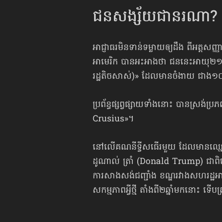
ជនសង្ស័យជានរណា?
អាជ្ញាធរមិនទាន់ទម្លាយឲ្យដឹង ពីអត្ត
អាមេរិក បានអះអាងថា ជននេះអាយុ២១ឆ្នាំ 
រដ្ឋតិចសាស់)» ដែលមានចំងាយ ជាង​១០០
ប្រព័ន្ធផ្សព្វផ្សាយទាំងនោះ បានស្រង់ប
Crusius»។
នៅលើគណនីទ្វីសធើរមួយ ដែលមានឈ្ម
ដូណាល់ ត្រាំ (Donald Trump) ជាពិស
ការសាងសង់ជញ្ជាំង ខណ្ឌរវាងសហរដ្ឋអា
សកម្មភាពអ្វីថ្មី តាំងពី២ឆ្នាំមកនោះ ទើប​