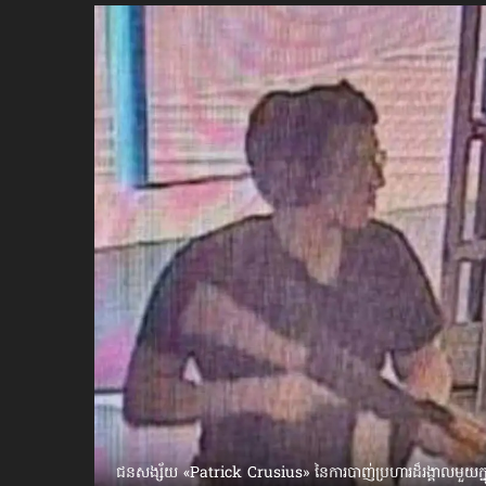
ប្រពៃណី​«ដេញប្រុស»
អឹមបាពេ ប្រកាសជាផ្លូវការ
ចាកចេញពីក្រុម ប៉ារីស
ថើបមាត់ ៖ ក្រុមកីឡាការិនី​
ផ្អាកលេង​​បើប្រធានសហព័ន្ធ​
មិនលាឈប់
ជនសង្ស័យ «Patrick Crusius» នៃការបាញ់ប្រហារដ៏រង្គាលមួយក្នុ