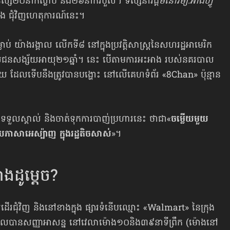
ស្ស​២០នាក់ស្លាប់ និង​២៦នាក់របួស។ ទស្សនាវដ្ដី
មនោរម្យ.អាំងហ្វូ
ានដឹង ជុំវិញហេតុការណ៍នេះ។
ាប់ យ៉ាងរង្គាល លើកទី៨ នៅក្នុងប្រវត្តិសាស្ត្រ​នៃ​សហរដ្ឋអាមេរិក
បស់ជនសង្ស័យអាយុ២១ឆ្នាំ។ នេះ បើតាមការអះអាង របស់នគរបាល
 ដែល​ទើប​នឹងត្រូវបានបង្ហោះ នៅលើគេហទំព័រ «8Chan» ប៉ុន្មាន
ទួលស្គាល់ និងចាត់ទុកការបាញ់ប្រហារនេះ ថា​ជា«
ចម្លើយមួយ
សាអេស្ប៉ាញ ក្នុងរដ្ឋ​តិចសាស់
»។
ងដូម្ដេច?
ដើរជុំវិញ និងនៅខាងក្នុង ផ្សារទំនើបឈ្មោះ «Walmart» នៃក្រុង
បានសញ្ញាអាសន្ន នៅ​វេលាម៉ោង១០និង៣៩នាទីព្រឹក (ម៉ោងនៅ