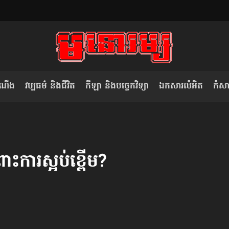
ំណឹង
វប្បធម៌ និងជីវិត
កីឡា និងបច្ចេកវិទ្យា
ឯកសារលំអិត
កំសាន
សម រង្ស៊ី៖ កម្ពុជាគួរមើលគំរូ​តាម​
លិខិតប្រិយមិត្ត៖ «កាមតណ្ហា​
វៀតណាម ក្នុង​ការប្តូរ​មេដឹកនាំ របស់​
មនុស្ស»
ះ​ការស្អប់ខ្ពើម?
ខ្លួន