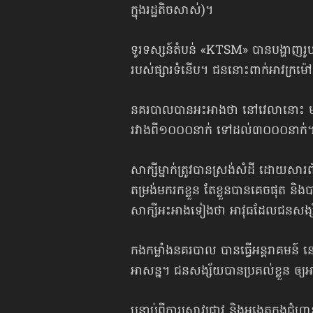
ក្នុងរដ្ឋតិចសាស់)។
ទូរទស្សន៍តំបន់ «KTSM» បានបង្ហាញរូ
របស់ផ្សារទំនើប។ ជននោះពាក់អាវក្រម៉
នគរបាលបានអះអាងថា នៅវេលានោះ មានមន
រវាងពី១០០០នាក់ ទៅដល់៣០០០នាក់
សាក្សីម្នាក់ត្រូវបានស្រង់សំដី ដោយ
តម្រង់មករកខ្លួន តែខ្លួនបានគេចផុត និង
សាក្សីអះអាងទៀងថា អាវុធដែល​ជនសង្ស
កងកម្លាំងនគរបាល បានធ្វើអន្តរាគមន
អាសន្ន។ ជនសង្ស័យបានប្រគល់ខ្លួន ឲ្យអាជ
បន្ទាប់ពីការស្រាវជ្រាវ និងអង្កេតក្នុងជំហា