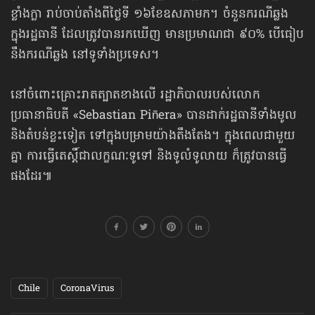
ខ្លាំងក្លា រាប់ចាប់តាំងពីថ្ងៃទី ១៦ខែឧសភាមក។ ចំនួនករណីឆ្លង
ក្នុងរដ្ឋធានី ដែលត្រូវបានរកឃើញ មានប្រមាណជា ៩០% បើធៀប
នឹង​ករណីឆ្លង នៅទូទាំងប្រទេស។
នៅចំពោះគ្រោះ​រាតត្បាតខាងលើ រដ្ឋាភិបាលរបស់លោក
ប្រធានាធិបតី «Sebastian Piñera» បានដាក់រដ្ឋធានីទាំងមូល
និងតំបន់​ខ្លះទៀត ទៅក្នុងបម្រាម​យ៉ាងតឹងតែង។ ក្នុងពេលជាមួយ
គ្នា ការធ្វើតេស្ដិ៍ជាលក្ខណៈទូទៅ និងទូលំទូលាយ ក៏ត្រូវបានធ្វើ
ផងដែរ៕
Chile
CoronaVirus