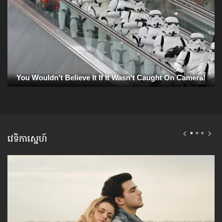
វេទិកាស្នេហ៍