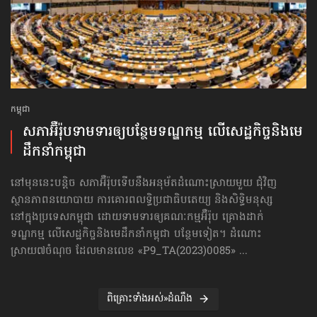
កម្ពុជា
សភាអ៊ឺរ៉ុបទាមទារ​ឲ្យបន្ថែម​ទណ្ឌកម្ម លើសេដ្ឋកិច្ច​និងមេ
ដឹកនាំកម្ពុជា
នៅមុននេះបន្តិច សភាអ៊ឺរ៉ុបទើបនឹងអនុម័តដំណោះស្រាយមួយ ជុំវិញ
ស្ថានភាពនយោបាយ ការគោរព​លទ្ធិ​ប្រជាធិបតេយ្យ និងសិទ្ធិមនុស្ស
នៅក្នុងប្រទេសកម្ពុជា ដោយទាមទារឲ្យគណៈកម្មអ៊ឺរ៉ុប គ្រោងដាក់​
ទណ្ឌកម្ម លើសេដ្ឋកិច្ច​និងមេដឹកនាំកម្ពុជា បន្ថែមទៀត។ ដំណោះ
ស្រាយ៧ចំណុច ដែលមានលេខ «P9_TA(2023)0085» ...
ពិគ្រោះទាំងអស់»ដំណឹង