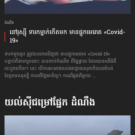
ដំណឹង
នៅរុស្ស៊ី ទារកម្នាក់​កើតមក មានផ្ទុក​មេរោគ «Covid-
19»
ទារកមួយរូប ត្រូវបានរកឃើញថា មានផ្ទុក​មេរោគ «Covid-19»
បន្ទាប់ពីទារករូបនោះ បានចាប់កំណើត ពីផ្ទៃផ្ដាយ ដែលបានឈឺ​ជំងឺ
នេះ​រួចហើយ។ នេះ បើការអះអាង​របស់​អាជ្ញាធរ​សុខាភិបាល​តំបន់
នៃប្រទេសរុស្ស៊ី កាលពីថ្ងៃអាទិត្យ។ ករណីឆ្លងពីម្ដាយ ...
យល់ស៊ីជម្រៅផ្នែក
ដំណឹង