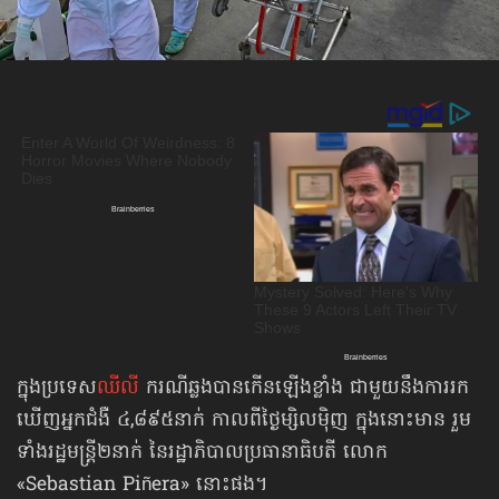
ក្នុងប្រទេស
ឈីលី
ករណីឆ្លងបានកើនឡើងខ្លាំង ជាមួយនឹង​ការរក
ឃើញ​អ្នកជំងឺ ៤,៨៩៥​នាក់ កាលពីថ្ងៃម្សិលម៉ិញ ក្នុងនោះមាន រួម
ទាំងរដ្ឋមន្ត្រី២នាក់ នៃរដ្ឋាភិបាល​ប្រធានាធិបតី លោក
«Sebastian Piñera» នោះផង។