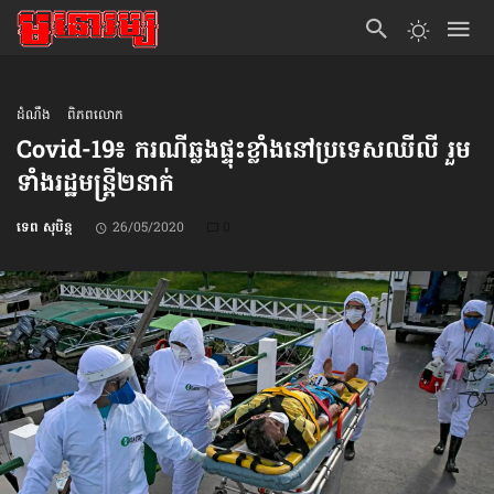
ដំណឹង
ពិភពលោក
Covid-19៖ ករណីឆ្លង​ផ្ទុះខ្លាំង​នៅ​​ប្រទេស​ឈីលី រួម
ទាំងរដ្ឋមន្ត្រី២នាក់
ទេព សុបិន្ត
26/05/2020
0