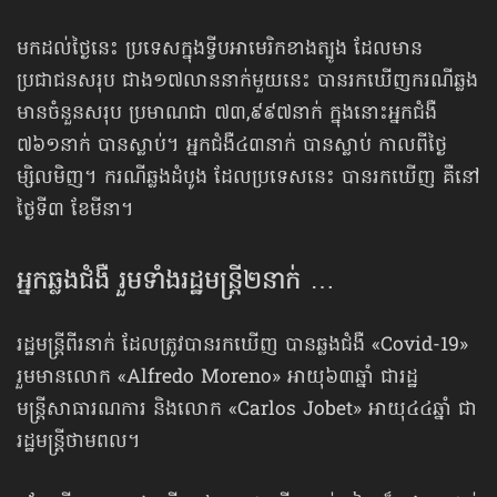
មកដល់ថ្ងៃនេះ ប្រទេស​ក្នុងទ្វីបអាមេរិក​ខាងត្បូង ដែលមាន
ប្រជាជនសរុប ជាង១៧លាន​នាក់​មួយនេះ បានរកឃើញករណីឆ្លង
មានចំនួនសរុប ប្រមាណជា ៧៣,៩៩៧នាក់ ក្នុងនោះ​អ្នកជំងឺ
៧៦១នាក់ បានស្លាប់។ អ្នកជំងឺ៤៣នាក់ បានស្លាប់ កាលពីថ្ងៃ
ម្សិលមិញ។ ករណីឆ្លងដំបូង ដែលប្រទេសនេះ បានរកឃើញ គឺនៅ
ថ្ងៃទី៣ ខែមីនា។
អ្នកឆ្លងជំងឺ រួមទាំងរដ្ឋមន្ត្រី២នាក់ …
រដ្ឋមន្ត្រីពីរនាក់ ដែលត្រូវបានរកឃើញ បានឆ្លងជំងឺ «Covid-19»
រួមមានលោក «Alfredo Moreno» អាយុ៦៣ឆ្នាំ ជារដ្ឋ
មន្ត្រីសាធារណការ និងលោក «Carlos Jobet» អាយុ៤៤ឆ្នាំ ជា
រដ្ឋមន្ត្រីថាមពល។