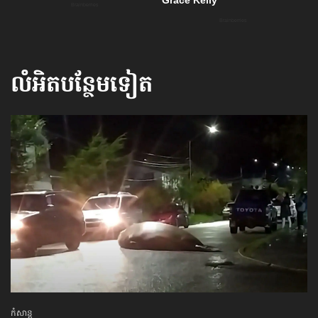
លំអិតបន្ថែមទៀត
កំសាន្ដ