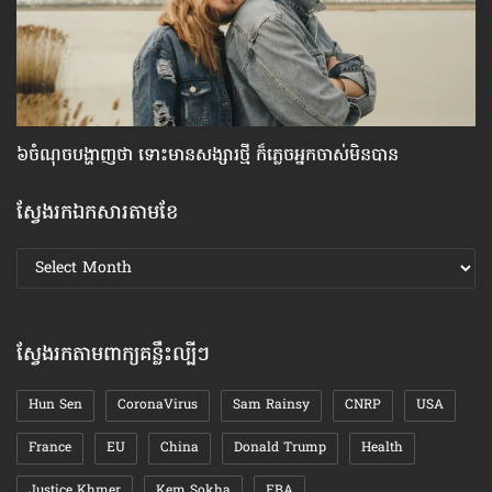
៦ចំណុច​បង្ហាញ​ថា ទោះ​មាន​សង្សារ​ថ្មី ក៏​ភ្លេច​អ្នក​ចាស់​មិន​បាន
ហេ
ស្វែងរកឯកសារតាមខែ
ស្វែងរក
ឯកសារ
តាមខែ
ស្វែងរកតាមពាក្យគន្លឹះល្បីៗ
Hun Sen
CoronaVirus
Sam Rainsy
CNRP
USA
France
EU
China
Donald Trump
Health
Justice Khmer
Kem Sokha
EBA