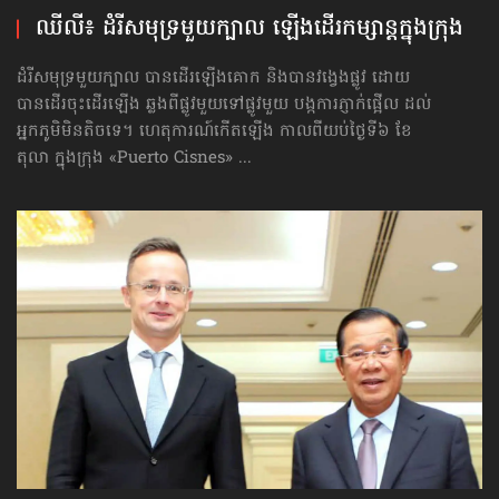
ឈីលី៖ ដំរីសមុទ្រ​មួយក្បាល ឡើងដើរកម្សាន្ដ​ក្នុងក្រុង
ដំរីសមុទ្រ​មួយក្បាល បានដើរឡើងគោក និងបានវង្វេងផ្លូវ ដោយ
បានដើរចុះដើរឡើង ឆ្លងពីផ្លូវមួយទៅផ្លូវមួយ បង្កការភ្ញាក់ផ្អើល ដល់
អ្នកភូមិមិនតិចទេ។ ហេតុការណ៍កើតឡើង កាលពីយប់ថ្ងៃទី៦ ខែ
តុលា ក្នុងក្រុង «Puerto Cisnes» ...