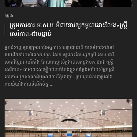
កម្ពុជា
ក្រុមការងារ អ.ស.ប អំពាវនាវ​ឲ្យកម្ពុជា​ដោះលែង​«ស្ត្រី
សេរីភាព»​ជាបន្ទាន់
អ្នកជំនាញមួយក្រុមរបស់អង្គការសហប្រជាជាតិ បានអំពាវនាវទៅ​
របបដឹកនាំរបស់លោក ហ៊ុន សែន ឲ្យដោះលែងអ្នកស្រី សេង ធារី
មេធាវីខ្មែរអាមេរិកាំង ដែលគេស្គាល់ក្នុងពេលកន្លងមក ថាជា«ស្ត្រី
សេរីភាព» តាមរយៈសម្លៀកបំពាក់តែងខ្លួនសម្ដែងមតិរបស់អ្នកស្រី
នៅខាងមុខសាលាដំបូងរាជធានីភ្នំពេញ។ ក្រុមអ្នកជំនាញប្រឆាំង
ការឃុំឃាំងតាមទំនើងចិត្ត ...