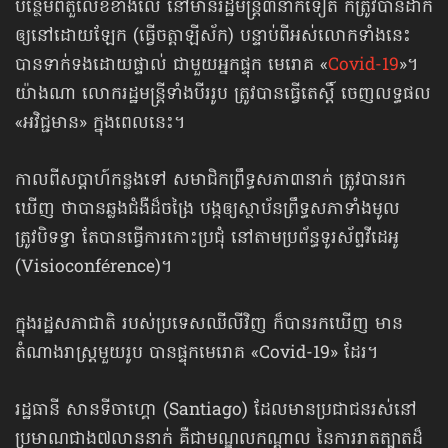
បន្ថែមពីតួលេខខាងលើ នៅមានរដ្ឋមន្ត្រី៣នាក់ទៀត ក៏ត្រូវបានដាក់
ឲ្យនៅដោយឡែក (ធ្វើចត្តាឡីស័ក) បន្ទាប់ពីអស់លោកទាំងនេះ
បានទាក់ទងដោយផ្ទាល់ ជាមួយអ្នកផ្ទុក មេរោគ «
Covid-19
»។
យ៉ាងណា លោករដ្ឋមន្ត្រីទាំងបីររូប ត្រូវបានធ្វើតេស្ដិ៍ ចេញលទ្ធផល​
«អវិជ្ជមាន» ក្នុងពេលនេះ។
កាលពីសប្ដាហ៍កន្លងទៅ សមាជិកព្រឹទ្ធសភា៣នាក់ ត្រូវបានរក
ឃើញ ថាបានឆ្លង​ជំងឺ​ដ៏ចង្រៃ បង្កឲ្យស្ថាប័នព្រឹទ្ធសភាទាំងមូល
ត្រូវបិទទ្វា តែបានធ្វើការកោះប្រជុំ នៅតាម​ប្រព័ន្ធទូរស័ព្ទវីដេអូ
(Visioconférence)។
ក្នុងរដ្ឋសភាជាតិ របស់ប្រទេសឈីលីវិញ ក៏បានរកឃើញ មាន
តំណាងរាស្ត្រមួយរូប បានផ្ទុក​​មេរោគ «Covid-19» ដែរ។
រដ្ឋធានី សានទីចាហ្គោ (Santiago) ដែលមានប្រជាជនរស់នៅ
ប្រមាណជាង៧លាននាក់ គឺជាមណ្ឌលកណ្ដាល នៃការរាតត្បាតដ៏