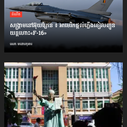
ដំណឹង
សង្គ្រាមនៅអ៊ុយក្រែន ៖ អាមេរិកផ្ដល់ភ្លើងខៀវបញ្ជូន
យន្តហោះ«F-16»
សេក មនោរកុមារ