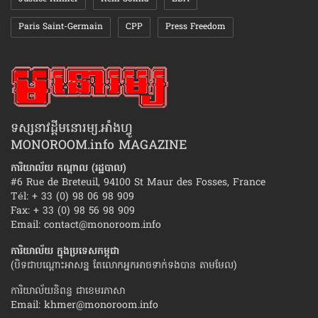
Paris Saint-Germain
CPP
Press Freedom
ទស្សនាវដ្ដីមនោរម្យ.អាំងហ្វូ
MONOROOM.info MAGAZINE
ការិយាល័យ កណ្ដាល (រដ្ឋបាល)
#6 Rue de Breteuil, 94100 St Maur des Fosses, France
Tél: + 33 (0) 98 06 98 909
Fax: + 33 (0) 98 56 98 909
Email:
contact@monoroom.info
ការិយាល័យ ក្នុង​ប្រទេស​កម្ពុជា
(បិទជាបណ្ដោះអាសន្ន តែលោកអ្នកអាចទាក់ទងបាន តាមមែល)
ការិយាល័យនិពន្ធ ជាខេមរភាសា
Email:
khmer@monoroom.info