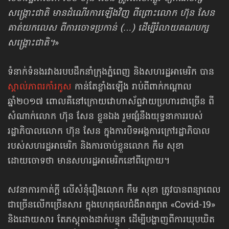
សង្គ្រោះជាតិ មានដំណើរការឡើងវិញ ពីព្រោះលោក ហ៊ុន សែន
គាត់យកលេស ពីការចោទប្រកាន់ (…) ដើម្បីរំលាយគណបក្ស​
សង្គ្រោះជាតិ។
»
ទំនាក់ទំនង​រវាងរបបដឹកនាំ​ក្រុងភ្នំពេញ និងសហរដ្ឋអាមេរិក បាន
ស្គាល់ភាពរកាំរកូស
កាន់តែខ្លាំងឡើង រាប់ពីពាក់កណ្ដាល
ឆ្នាំ២០១៧ ពោលគឺនៅក្រោយវោហាស័ព្ទ​វាយប្រហារ​ជាច្រើន ពី
សំណាក់​លោក ហ៊ុន សែន ខ្លួនឯង រួមផ្សំនឹងយុទ្ធនាការរបស់
រដ្ឋាភិបាលលោក ហ៊ុន សែន ក្នុងការបិទអង្គការក្រៅរដ្ឋាភិបាល
របស់សហរដ្ឋអាមេរិក និងការចាប់ខ្លួន​លោក កឹម សុខា
ដោយចោទថា មានសហរដ្ឋអាមេរិកនៅពីក្រោយ។
សវនាការកាត់ក្ដី លើសំនុំរឿងលោក កឹម សុខា ត្រូវបានពន្យាពេល
ជាច្រើនលើក​ច្រើន​សារ ក្នុងហេតុផលជំងឺរាតត្បាត «Covid-19»
និងដោយសារ តែភស្ដុតាងដាក់បន្ទុក ដើម្បីបង្ហាញពីការឃុបឃិត