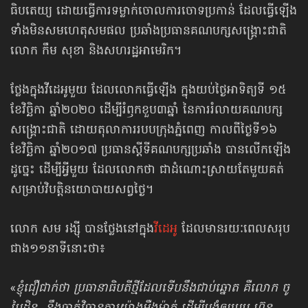
ធិបតេយ្យ ដោយធ្វើការទម្លាក់ចោល​ការចោទប្រកាន់ ដែលធ្វើឡើង​
ទាំងមិនសមហេតុសមផល ប្រឆាំងប្រធានគណបក្សសង្គ្រោះជាតិ
លោក កឹម សុខា និងសហរដ្ឋអាមេរិក។
ថ្លែងក្នុងវីដេអូមួយ ដែលលោក​ធ្វើឡើង ក្នុងយប់ថ្ងៃអាទិត្យទី ១៥
ខែវិច្ឆិកា ឆ្នាំ២០២០ ដើម្បី​រំឭក​ខួប​៣ឆ្នាំ នៃការរំលាយ​គណបក្ស​
សង្គ្រោះជាតិ ដោយតុលាការរបប​ក្រុង​ភ្នំពេញ កាលពី​​ថ្ងៃទី១៦
ខែវិច្ឆិកា ឆ្នាំ២០១៧ ប្រធានស្ដីទីគណបក្សប្រឆាំង បានលើកឡើង
ដូច្នេះ ដើម្បីអ្វីមួយ ដែលលោកថា ជាដំណោះស្រាយតែមួយគត់
សម្រាប់វិបត្តិនយោបាយសព្វថ្ងៃ។
លោក សម រង្ស៊ី បានថ្លែងនៅក្នុង
វីដេអូ
ដែលមានរយៈពេលសរុប
ជាង១១នាទីនោះថា៖
«
ខ្ញុំជឿជាក់ថា ប្រធានាធិបតីថ្មីដែលទើបនឹងជាប់ឆ្នោត គឺលោក ចូ