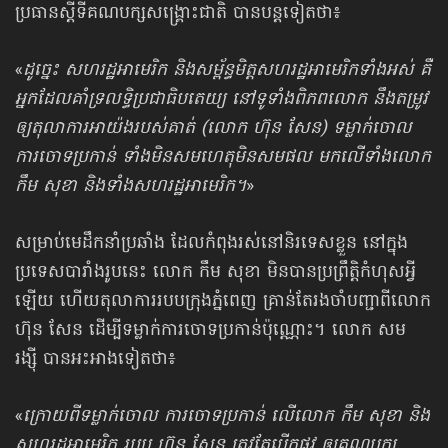
ប្រធានស្ដីទីគណបក្សសង្គ្រោះជាតិ បានបន្តទៀតថា៖
«
ដូច្នេះ សហរដ្ឋអាមេរិក និងសម្ព័ន្ធមិត្តសហរដ្ឋអាមេរិកទាំងអស់ គឺ
អ្នកដែលគាំទ្រលទ្ធិ​ប្រជាធិបតេយ្យ នៅទូទាំងពិភពលោក នឹងតម្រូវ
ឲ្យតុលាការអាយ៉ងរបស់គាត់ (លោក ហ៊ុន សែន) ទម្លាក់ចោល
ការចោទប្រកាន់ ទាំងមិនសមហេតុមិនសមផល មកលើទាំង​លោក
កឹម សុខា និងទាំងសហរដ្ឋអាមេរិក។
»
សម្រាប់មេដឹកនាំប្រឆាំង ដែលកំពុងរស់នៅនិរទេសខ្លួន នៅក្នុង
ប្រទេសបារាំងរូបនេះ លោក កឹម សុខា មិនបានប្រព្រឹត្តិកំហុសអ្វី
ឡើយ ហើយតុលាការរបបក្រុងភ្នំពេញ គ្រាន់តែ​រងចាំ​បញ្ជាពីលោក
ហ៊ុន សែន ដើម្បីទម្លាក់ការចោទប្រកាន់ប៉ុណ្ណោះ។ លោក សម
រង្ស៊ី បាន​អះអាង​​ទៀតថា៖
«
ក្រោយពីទម្លាក់ចោល ការចោទប្រកាន់ លើលោក កឹម សុខា និង
សហរដ្ឋអាមេរិក របប ហ៊ុន សែន ត្រូវតែបើកផ្លូវ ឲ្យគណបក្ស