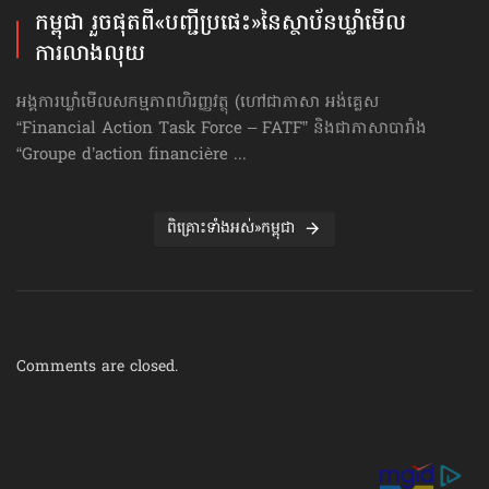
កម្ពុជា រួចផុតពី«បញ្ជីប្រផេះ»​នៃស្ថាប័ន​ឃ្លាំមើល​
ការលាងលុយ
អង្គការឃ្លាំមើលសកម្មភាពហិរញ្ញវត្ថុ (ហៅ​ជា​ភាសា អង់គ្លេស
“Financial Action Task Force – FATF” និងជាភាសាបារាំង
“Groupe d’action financière ...
ពិគ្រោះទាំងអស់»កម្ពុជា
Comments are closed.