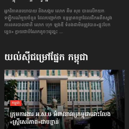
អ្នកវិភាគនយោបាយ និងសង្គម លោក គីម សុខ បានលើកយក
ទឡ្ហីករណ៍មួយចំនួន ដែលបញ្ជាក់ថា ឧទ្ធម្ភាគចក្រដែលដឹកអតីតស្នង
ការនគរបាលជាតិ លោក ហុក ឡងឌី ទំនងជាមិនត្រូវបាន«ផ្ទុះ​បែក​
ខ្ទេច» ក្លាយជាបំណែកតូចៗដូច្នេះ ...
យល់ស៊ីជម្រៅផ្នែក
កម្ពុជា
កម្ពុជា
ក្រុមការងារ អ.ស.ប អំពាវនាវ​ឲ្យកម្ពុជា​ដោះលែង​
«ស្ត្រីសេរីភាព»​ជាបន្ទាន់