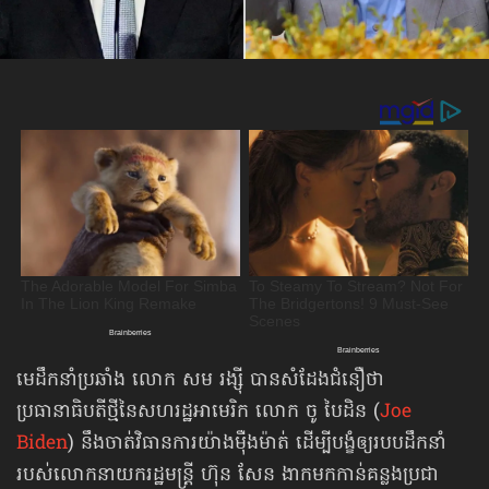
មេដឹកនាំប្រឆាំង លោក សម រង្ស៊ី បានសំដែងជំនឿថា
ប្រធានាធិបតីថ្មី​នៃសហរដ្ឋ​អាមេរិក លោក ចូ បៃដិន (
Joe
Biden
) នឹងចាត់វិធានការយ៉ាងម៉ឺងម៉ាត់ ដើម្បីបង្ខំឲ្យ​របបដឹកនាំ
របស់លោកនាយករដ្ឋមន្ត្រី ហ៊ុន សែន ងាកមកកាន់គន្លងប្រជា