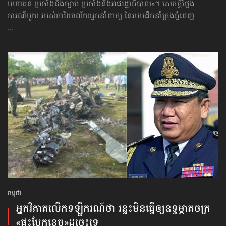
មហាជន ប្រឆាំងនឹងច្បាប់ ប្រឆាំងនឹងរាជរដ្ឋាភិបាល»។ សេចក្ដីថ្លែង
ការណ៍មួយ របស់ការិយាល័យអ្នកនាំពាក្យ នៃរបបដឹកនាំក្រុងភ្នំពេញ
...
កម្ពុជា
អ្នកវិភាគ​លើក​ទឡ្ហីករណ៍​ថា រន្ទះ​មិនធ្វើឲ្យ​ឧទ្ធម្ភាគចក្រ​
«ផ្ទុះ​បែក​ខ្ទេច»​ដូច្នេះទេ