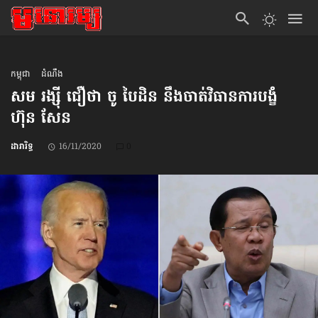
កម្ពុជា
ដំណឹង
សម រង្ស៊ី ជឿថា ចូ បៃដិន នឹងចាត់​វិធានការបង្ខំ
ហ៊ុន សែន
ដារារិទ្ធ
16/11/2020
0