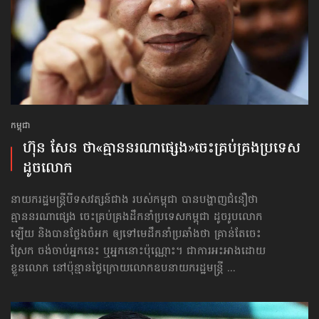
កម្ពុជា
ហ៊ុន សែន ថា​«គ្មាន​នរណា​ផ្សេង»​ចេះគ្រប់គ្រង​ប្រទេស​
ដូចលោក
នាយករដ្ឋមន្ត្រីបីទសវត្សន៍ជាង របស់កម្ពុជា បានបង្ហាញជំនឿថា
គ្មាន​នរណា​ផ្សេង ចេះគ្រប់គ្រង​ដឹកនាំប្រទេសកម្ពុជា ដូចរូបលោក
ឡើយ និងបានថ្លែងចំអក ឲ្យទៅមេដឹកនាំប្រឆាំងថា គ្រាន់តែចេះ
ស្រែក ចង់ចាប់អ្នកនេះ ឬអ្នកនោះប៉ុណ្ណោះ។ ជាការអះអាងដោយ
ខ្លួនលោក នៅប៉ុន្មានថ្ងៃក្រោយលោកឧបនាយករដ្ឋមន្ត្រី ...