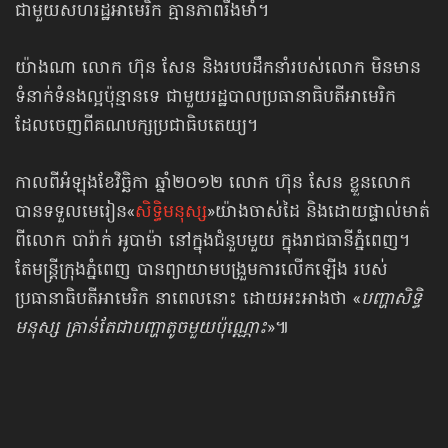
ជាមួយសហរដ្ឋអាមេរិក គ្មានភាពរឹងមាំ។
យ៉ាងណា លោក ហ៊ុន សែន និងរបបដឹកនាំរបស់លោក មិនមាន
ទំនាក់ទំនងល្អប៉ុន្មានទេ ជាមួយរដ្ឋបាល​​ប្រធានាធិបតី​អាមេរិក
ដែលចេញពីគណបក្សប្រជាធិបតេយ្យ។
កាលពី​អំឡុងខែវិច្ឆិកា ឆ្នាំ២០១២ លោក ហ៊ុន សែន ខ្លួនលោក
បានទទួលមេរៀន​«
សិទ្ធិមនុស្ស
»​យ៉ាងចាស់ដៃ និងដោយផ្ទាល់មាត់​
ពីលោក បារ៉ាក់ អូបាម៉ា នៅក្នុងជំនួប​មួយ ក្នុងរាជធានី​ភ្នំពេញ។
តែមន្ត្រីក្រុងភ្នំពេញ បានព្យាយាមបង្រួមការលើកឡើង របស់
ប្រធានាធិបតីអាមេរិក នាពេលនោះ ដោយអះអាងថា «
បញ្ហា​​សិទ្ធិ​
មនុស្ស គ្រាន់​តែ​​​ជា​​បញ្ហា​​តូច​​មួយ​​​ប៉ុណ្ណោះ
»៕