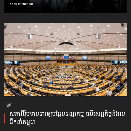
សេក មនោរកុមារ
កម្ពុជា
សភាអ៊ឺរ៉ុបទាមទារ​ឲ្យបន្ថែម​ទណ្ឌកម្ម លើសេដ្ឋកិច្ច​និងមេ
ដឹកនាំកម្ពុជា