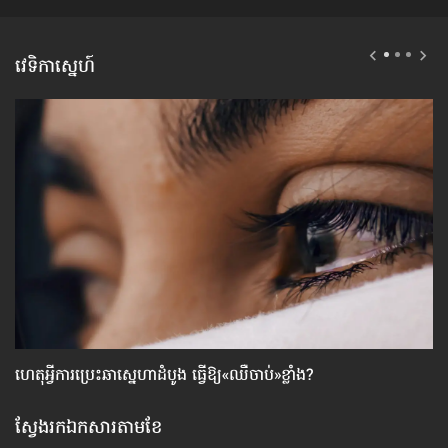
វេទិកាស្នេហ៍
ហេតុអ្វី​ការប្រេះឆា​ស្នេហា​ដំបូង ធ្វើ​ឱ្យ​«ឈឺចាប់»​ខ្លាំង?
វិ
ស្វែងរកឯកសារតាមខែ