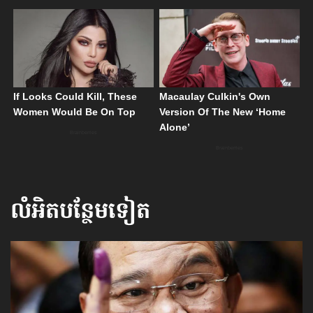
លំអិតបន្ថែមទៀត