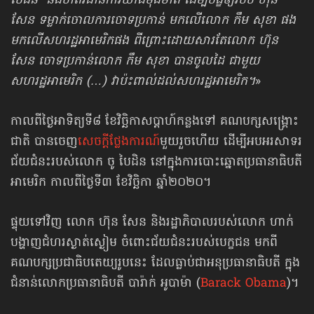
បៃដិន នឹងចាត់​វិធានការយ៉ាងម៉ឺងម៉ាត់ ដើម្បីបង្ខំឲ្យរបប ហ៊ុន
សែន ទម្លាក់ចោលការចោទប្រកាន់ មកលើ​លោក កឹម សុខា ផង
មកលើសហរដ្ឋអាមេរិកផង ពីព្រោះដោយសារតែលោក ហ៊ុន
សែន ចោទប្រកាន់លោក កឹម សុខា បានចូលដៃ ជាមួយ
សហរដ្ឋអាមេរិក (…) វាប៉ះពាល់​ដល់សហរដ្ឋអាមេរិក។
»
កាលពីថ្ងៃអាទិត្យទី៨ ខែវិច្ឆិកាសប្ដាហ៍កន្លងទៅ គណបក្សសង្គ្រោះ
ជាតិ បានចេញ​
សេចក្ដីថ្លែងការណ៍
មួយរួចហើយ ដើម្បី​អបអរសាទរ​
ជ័យជំនះរបស់លោក ចូ បៃដិន នៅក្នុង​ការបោះឆ្នោត​ប្រធានាធិបតី
អាមេរិក កាលពីថ្ងៃទី៣ ខែវិច្ឆិកា ឆ្នាំ២០២០។
ផ្ទុយទៅវិញ លោក ហ៊ុន សែន និងរដ្ឋាភិបាលរបស់លោក ហាក់
បង្ហាញជំហរស្ងាត់ស្ងៀម ចំពោះជ័យជំនះរបស់បេក្ខជន មកពី
គណបក្សប្រជាធិបតេយ្យរូបនេះ ដែលធ្លាប់ជា​អនុប្រធានាធិបតី ក្នុង
ជំនាន់លោកប្រធានាធិបតី បារ៉ាក់ អូបាម៉ា (
Barack Obama
)។