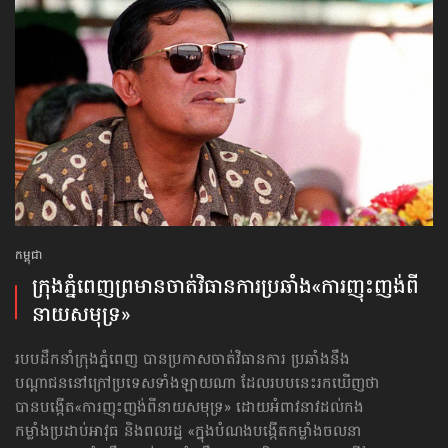
កម្ពុជា
ក្រុងភ្នំពេញ​ព្រមាន​ចាត់វិធានការ​ប្រឆាំង​«ការញុះញង់​ពី
នាយសមុទ្រ»
របបដឹកនាំក្រុងភ្នំពេញ បានប្រកាសចាត់វិធានការ ប្រឆាំងនឹង
បណ្ដាជននៅក្រៅប្រទេសទាំងឡាយណា ដែលរបបនេះរកឃើញថា
បានបង្កើត«ការញុះញង់​ពីនាយសមុទ្រ» ដោយអំពាវនាវដល់កង
កម្លាំងប្រដាប់អាវុធ និងពលរដ្ឋ «ក្នុងបំណងបង្កើតកម្លាំងចលនា