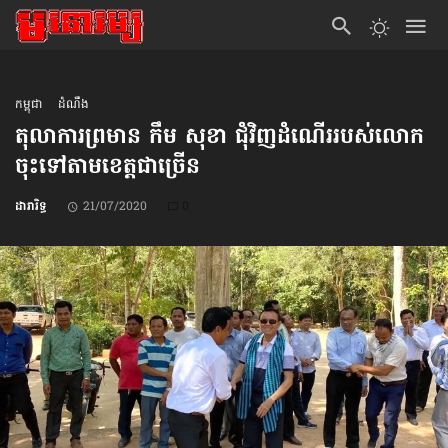
កម្ពុជា
ដំណឹង
តុលាការព្រមាន កឹម សុខា ជុំវិញ​ដំណើរ​របស់​លោក
ចុះទៅតាម​​ខេត្ត​​ជាច្រើន
ដារារិទ្ធ
21/07/2020
0