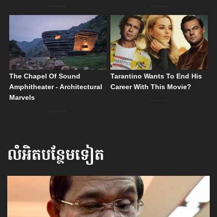
លំអិតបន្ថែមទៀត