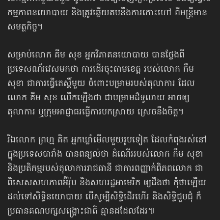
កម្មភាពនយោបាយ និងត្រូវឆ្លើយតបនឹងការកោះហៅ ពីមន្ត្រីមាន
សមត្ថកិច្ច។
សម្រាប់លោក គីម សុខ អ្នកវិភាគនយោបាយ បានថ្លែងពី
ប្រទេសណ័រវេសមកថា ការដើរ​ចុះតាមខេត្ត របស់លោក កឹម
សុខា ជាការធ្វើតេស្ដិ៍មួយ ចំពោះបម្រាមរបស់តុលាការ ដែល​
លោក គីម សុខ លើកឡើងថា ជាបម្រាមដ៏ទូលាយ អាចឲ្យ
តុលាការ ឬក្រុមអាជ្ញាធរ​ធ្វើការបកស្រាយ ស្រេចនឹងចិត្ត។
រីឯលោក ព្រហ្ម គិត អ្នកឃ្លាំមើលមួយរូបទៀត ដែលកំពុងរស់នៅ
ក្នុងប្រទេសបារាំង បាន​ពន្យល់ថា ដំណើររបស់លោក កឹម សុខា
និងប្រតិកម្មរបស់តុលាការរាជធានី ជា​ការពញ្ញាក់​ពិភពលោក ជា
ពិសេសសហភាពអ៊ឺរ៉ុប និងសហរដ្ឋអាមេរិក ឲ្យដឹងថា កុំថាឡើយ
ដល់​ទៅ​សិទ្ធិ​នយោបាយ បើសូម្បីសិទ្ធិដើរហើរ និងសិទ្ធិជួបជុំ ក៏
ប្រធានគណបក្សសង្គ្រោះជាតិ គ្មាន​ដដែលដែរ៕