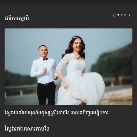
វេទិកាស្នេហ៍
ស្វែង​យល់​អារម្មណ៍​មនុស្ស​ស្រី​នៅ​លីវ ពេល​ឃើញ​គេ​រៀបការ
៦ច
ស្វែងរកឯកសារតាមខែ