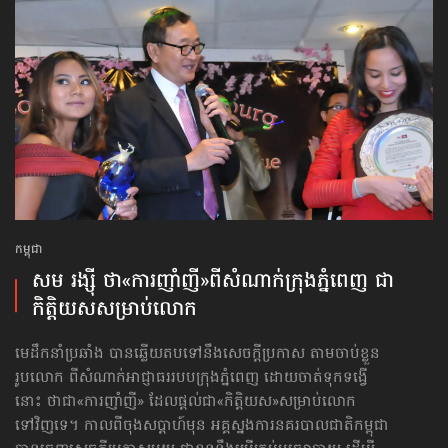
កម្ពុជា
សម រង្ស៊ី ថា​«ការញាំញី»​ពីសំណាក់​ក្រុងភ្នំពេញ ជា​
កិត្តិយស​សម្រាប់​លោក
មេដឹកនាំប្រឆាំង បានឆ្លើយតបទៅនឹងសេចក្ដីប្រកាស តាមចាប់ខ្លួន
រូបលោក ពីសំណាក់អាជ្ញាធររបបក្រុងភ្នំពេញ ដោយចាត់ទុកទង្វើ
នោះ ថាជា«ការញាំញី» ដែលផ្ដល់ជា«កិត្តិយស»សម្រាប់លោក
ទៅវិញទេ។ កាលពីចុងសប្ដាហ៍មុន ​អគ្គស្នងការ​នគរបាល​ជាតិ​កម្ពុជា