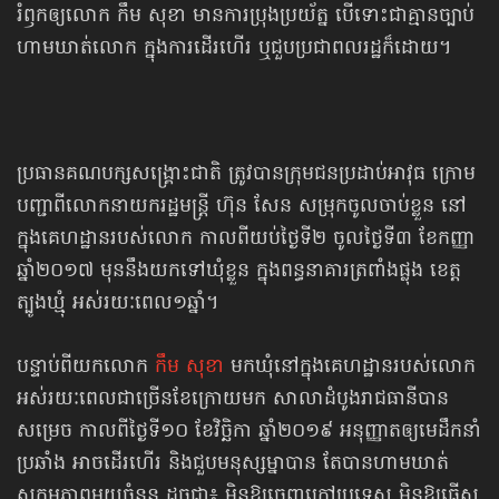
រំឭកឲ្យលោក កឹម សុខា មានការប្រុងប្រយ័ត្ន បើទោះជាគ្មានច្បាប់​
ហាមឃាត់​លោក ក្នុង​ការដើរហើរ ឬជួបប្រជាពលរដ្ឋក៏ដោយ។
ប្រធានគណបក្សសង្គ្រោះជាតិ ត្រូវបានក្រុមជនប្រដាប់អាវុធ ក្រោម
បញ្ជាពីលោក​នាយក​រដ្ឋមន្ត្រី ហ៊ុន សែន សម្រុកចូលចាប់ខ្លួន នៅ
ក្នុងគេហដ្ឋានរបស់លោក កាលពីយប់ថ្ងៃទី២ ចូលថ្ងៃទី៣ ខែកញ្ញា
ឆ្នាំ២០១៧ មុននឹងយកទៅឃុំខ្លួន ក្នុងពន្ធនាគារត្រពាំងផ្លុង ខេត្ត​
ត្បូងឃ្មុំ អស់រយៈពេល១ឆ្នាំ។
បន្ទាប់ពីយកលោក
កឹម សុខា
មកឃុំនៅក្នុងគេហដ្ឋានរបស់លោក
អស់រយៈពេល​ជាច្រើន​ខែក្រោយមក សាលាដំបូងរាជធានីបាន
សម្រេច កាលពីថ្ងៃទី១០ ខែវិច្ឆិកា ឆ្នាំ២០១៩ អនុញ្ញាត​​ឲ្យមេដឹកនាំ
ប្រឆាំង អាចដើរហើរ និងជួបមនុស្សម្នាបាន តែបានហាមឃាត់​
សកម្មភាពមួយចំនួន ដូចជា៖ មិនឱ្យចេញក្រៅប្រទេស មិនឱ្យធ្វើស