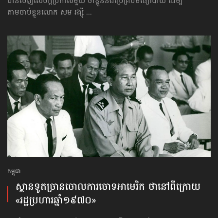
បាន​ចេញសេចក្ដីប្រកាសមួយ ថាខ្លួននឹងប្រើគ្រប់មធ្យោបាយ ដើម្បី​
តាម​ចាប់ខ្លួន​លោក សម រង្ស៊ី ...
កម្ពុជា
ស្ថានទូត​ច្រានចោល​ការចោទ​អាមេរិក ថា​នៅពីក្រោយ​
«រដ្ឋប្រហារឆ្នាំ១៩៧០»