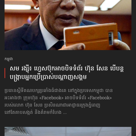
កម្ពុជា
សម រង្ស៊ី៖ ហ្វេសប៊ុក​អាច​បិទ​ទំព័រ ហ៊ុន សែន បើ​បន្ត​
បង្ក្រា​បអ្នក​ប្រើប្រាស់​បណ្ដាញ​សង្គម
ប្រធានស្ដីទីគណបក្សប្រឆាំងធំជាងគេ នៅក្នុងប្រទេសកម្ពុជា បាន
អះអាងថា ក្រុមហ៊ុន «Facebook» អាចបិទទំព័រ «Facebook»
របស់លោក ហ៊ុន សែន ប្រសិនណាជាអាជ្ញាធរក្រុងភ្នំពេញ
នៅតែគាបសង្កត់ និងគំរាមកំហែង ...