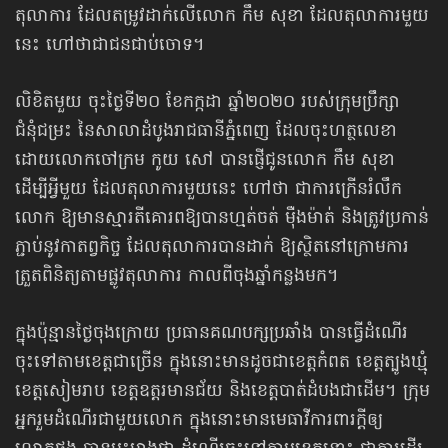
តុលាការ ដែលតម្រូវដាក់​លើ​លោក កឹម សុខា ដែលតុលាការមួយ
នេះ ហៅថាជាជនជាប់​ចោទ។
លិខិតមួយ ចុះថ្ងៃទី២០ ខែកក្កដា ឆ្នាំ២០២០ របស់ក្រុមប្រឹក្សា
ជំនុំជម្រះ នៃសាលា​ដំបូង​រាជធានី​ភ្នំពេញ ដែលចុះហត្ថលេខា
ដោយ​លោកចៅក្រម កូយ សៅ បានផ្ញើជូនលោក កឹម សុខា
ដើម្បីអ្វីមួយ ដែលតុលាការមួយនេះ ហៅថា ជាការក្រើនរំលឹក
លោក ឱ្យមាន​ស្មារតី​គោរព​ឱ្យបានហ្មត់ចត់ ម៉ឺងម៉ាត់ និងត្រូវប្រកាន់
ភ្ជាប់នូវកាតព្វកិច្ច ដែលតុលាការបាន​ដាក់ ឱ្យស្ថិត​នៅក្រោម​ការ
ត្រួត​ពិនិត្យ​តាមផ្លូវតុលាការ កាលពីចុងឆ្នាំកន្លងមក។
ក្នុងប៉ុន្មានថ្ងៃចុងក្រោយ ប្រធានគណបក្សប្រឆាំង បានធ្វើដំណើរ
ចុះទៅតាម​​ខេត្ត​​ជា​ច្រើន ក្នុងនោះមានដូចជាខេត្តកំពត ខេត្តត្បូងឃ្មុំ
ខេត្តសៀមរាប ខេត្តឧត្តរមានជ័យ និងខេត្តបាត់ដំបងជាដើម។ ក្រុម
អ្នករួមដំណើរជាមួយលោក ក្នុងនោះមានមេធាវី​ការពារក្ដី​ឲ្យ