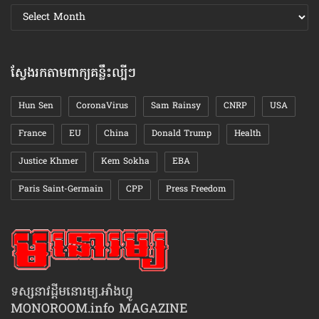
ស្វែងរក
ឯកសារ
តាមខែ
ស្វែងរកតាមពាក្យគន្លឹះល្បីៗ
Hun Sen
CoronaVirus
Sam Rainsy
CNRP
USA
France
EU
China
Donald Trump
Health
Justice Khmer
Kem Sokha
EBA
Paris Saint-Germain
CPP
Press Freedom
ទស្សនាវដ្ដីមនោរម្យ.អាំងហ្វូ
MONOROOM.info MAGAZINE