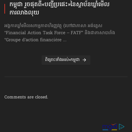
កម្ពុជា រួចផុតពី«បញ្ជីប្រផេះ»​នៃស្ថាប័ន​ឃ្លាំមើល​
ការលាងលុយ
អង្គការឃ្លាំមើលសកម្មភាពហិរញ្ញវត្ថុ (ហៅ​ជា​ភាសា អង់គ្លេស
“Financial Action Task Force – FATF” និងជាភាសាបារាំង
“Groupe d’action financière ...
ពិគ្រោះទាំងអស់»កម្ពុជា
Comments are closed.