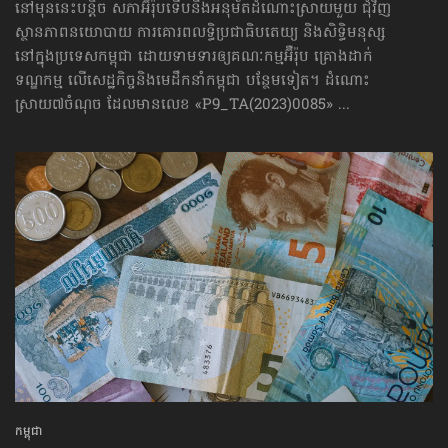
នៅមុននេះបន្តិច សភាអ៊ឺរ៉ុបទើបនឹងអនុម័តដំណោះស្រាយមួយ ជុំវិញ
ស្ថានភាពនយោបាយ ការគោរព​លទ្ធិ​ប្រជាធិបតេយ្យ និងសិទ្ធិមនុស្ស
នៅក្នុងប្រទេសកម្ពុជា ដោយទាមទារឲ្យគណៈកម្មអ៊ឺរ៉ុប គ្រោងដាក់​
ទណ្ឌកម្ម លើសេដ្ឋកិច្ច​និងមេដឹកនាំកម្ពុជា បន្ថែមទៀត។ ដំណោះ
ស្រាយ៧ចំណុច ដែលមានលេខ «P9_TA(2023)0085» ...
កម្ពុជា