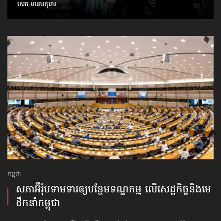
សេក មនោរកុមារ
កម្ពុជា
សភាអ៊ឺរ៉ុបទាមទារ​ឲ្យបន្ថែម​ទណ្ឌកម្ម លើសេដ្ឋកិច្ច​និងមេ
ដឹកនាំកម្ពុជា