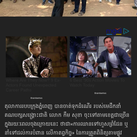
តុលាការរបបក្រុងភ្នំពេញ បានចាត់ទុកដំណើរ របស់មេដឹកនាំ​
គណបក្ស​សង្គ្រោះ​ជាតិ លោក កឹម សុខា ចុះទៅតាម​​ខេត្ត​​ជាច្រើន
ក្នុងរយៈពេលចុងក្រោយនេះ ថាជា«ការឈាន​ទៅ​ហួសព្រំដែន ឬ
នាំទៅដល់​ការបំពាន លើកាតព្វកិច្ច» នៃការត្រួតពិនិត្យតាម​ផ្លូវ​