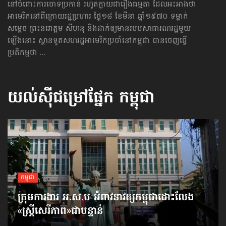
នៅចំពោះការចោទប្រកាន់ រហូតក្លាយជារឿងធម្មតា ដែលអះអាងថា
អាមេរិកនៅពីក្រោយរដ្ឋប្រហារ ថ្ងៃ១៨ ខែមីនា ឆ្នាំ១៩៧០ ទម្លាក់
សម្ដេច ព្រះនរោត្ដម សីហនុ និងដាក់ឲ្យមានរបបសាធារណរដ្ឋមួយ
ឡើងនោះ ស្ថានទូតសហរដ្ឋអាមេរិកប្រចាំនៅកម្ពុជា បានចេញធ្វើ
ប្រតិកម្មថា ...
យល់ស៊ីជម្រៅផ្នែក
កម្ពុជា
កម្ពុជា
ក្រុមការងារ អ.ស.ប អំពាវនាវ​ឲ្យកម្ពុជា​ដោះលែង​
«ស្ត្រីសេរីភាព»​ជាបន្ទាន់