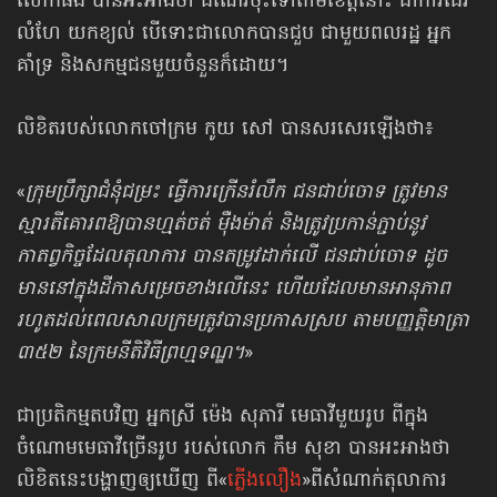
លោកផង បានអះអាងថា ដំណើរចុះទៅតាមខេត្តនោះ ជាការដើរ
លំហែ យក​ខ្យល់ បើទោះជាលោកបានជួប ជាមួយពលរដ្ឋ អ្នក
គាំទ្រ និងសកម្មជន​មួយ​ចំនួន​ក៏ដោយ។
លិខិតរបស់លោកចៅក្រម កូយ សៅ បានសរសេរឡើងថា៖
«
ក្រុមប្រឹក្សាជំនុំជម្រះ ធ្វើការក្រើនរំលឹក ជនជាប់ចោទ ត្រូវមាន
ស្មារតីគោរព​ឱ្យបាន​ហ្មត់ចត់ ម៉ឺងម៉ាត់ និងត្រូវប្រកាន់ភ្ជាប់នូវ
កាតព្វកិច្ចដែលតុលាការ បានតម្រូវដាក់លើ ជនជាប់ចោទ ដូច
មាននៅក្នុងដីកាសម្រេចខាងលើនេះ ហើយដែលមានអានុភាព
រហូត​ដល់ពេលសាលក្រមត្រូវបានប្រកាសស្រប តាមបញ្ញត្តិមាត្រា
៣៥២ នៃក្រមនីតិវិធី​ព្រហ្មទណ្ឌ។
»
ជាប្រតិកម្មតបវិញ អ្នកស្រី ម៉េង សុភារី មេធាវីមួយរូប ពីក្នុង
ចំណោម​មេធាវី​ច្រើនរូប របស់​​លោក កឹម សុខា បានអះអាងថា
លិខិតនេះ​បង្ហាញឲ្យឃើញ ពី​«
ភ្លើងលឿង
»ពី​សំណាក់​​តុលាការ