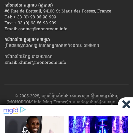
ការិយាល័យ កណ្ដាល (រដ្ឋបាល)
#6 Rue de Breteuil, 94100 St Maur des Fosses, France
Tél: + 33 (0) 98 06 98 909
Fax: + 33 (0) 98 56 98 909
Email:
contact@monoroom.info
ការិយាល័យ ក្នុង​ប្រទេស​កម្ពុជា
(បិទជាបណ្ដោះអាសន្ន តែលោកអ្នកអាចទាក់ទងបាន តាមមែល)
ការិយាល័យនិពន្ធ ជាខេមរភាសា
Email:
khmer@monoroom.info
© 2005-2025, រក្សាសិទ្ធិគ្រប់យ៉ាង ដោយទស្សនាវដ្ដី​មនោរម្យ.អាំងហ្វូ
(MONOROOM.info Mag France)។ ហាម​ដក​ស្រង់​នូវ​ផ្នែក​ណា​មួយ​ ឬ​ផ្នែក​
ទាំង​អស់ ​នៃ​ការ​ផ្សាយ​របស់​ទស្សនាវដ្ដី​​មនោរម្យ.អាំងហ្វូ យក​ទៅ​​បោះពុម្ព នៅ
លើក្រដាស ឬតាម​ប្រព័ន្ធ​អេឡិច​ត្រូនិច - ផ្សាយ​តាម​រលក​ធាតុអាកាស ឬតាមប្រព័ន្ធ
អេឡិចត្រូនិច - សរសេរ​ឡើង​វិញ ឬ​ចែក​ចាយ​ តាមវិធីណាក៏ដោយ ដោយ​គ្មាន​ការ​
យល់ព្រម ជា​លាយ​លក្ខណ៍​អក្សរ​ ពី​ចាងហ្វាង​ការ​ផ្សាយ​។
ផ្ទុយមកវិញ ដើម្បី​ទទួល​
បាននូវសិទ្ធិ​ទាំងនេះ សូម​ទាក់​ទង​មក​ទស្សនាវដ្ដី។