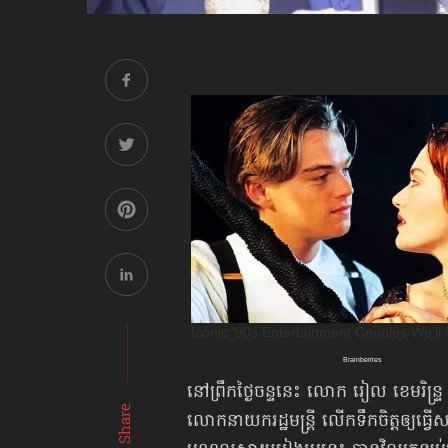
នៅព្រឹកថ្ងៃចន្ទនេះ លោក រៀល ខេមរិន្ទ
Share
លោកនាយករដ្ឋមន្ត្រី លើកទឹកចិត្តឲ្យធ