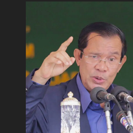
ប្រពៃណី​«ដេញប្រុស»
អឹមបាពេ ប្រកាសជាផ្លូវការ
ចាកចេញពីក្រុម ប៉ារីស
ថើបមាត់ ៖ ក្រុមកីឡាការិនី​
ផ្អាកលេង​​បើប្រធានសហព័ន្ធ​
មិនលាឈប់