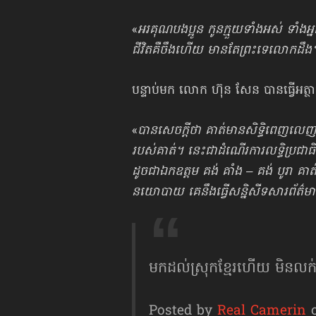
«
អរគុណបងប្អូន កូនក្មួយទាំងអស់ ទាំង
ជីវិតគឺចឹងហើយ មានតែព្រះទេលោកដឹង
បន្ទាប់មក លោក ហ៊ុន សែន បានធ្វើអត្ថា
«
បានសេចក្ដីថា គាត់មានសិទ្ធិពេញលេញហ
របស់គាត់។ នេះជាដំណើរការលទ្ធិប្រជ
ដូចជាឯកឧត្ដម គង់ គាំង – គង់ បូរា គាត
នយោបាយ គេនឹងធ្វើសន្និសីទសារព័ត៌ម
មកដល់ស្រុកខ្មែរហើយ មិនលក
Posted by
Real Camerin