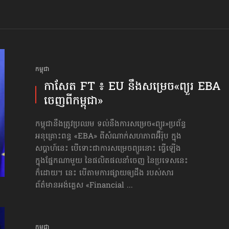
កម្ពុជា
កាសែត FT ៖ EU នឹងសម្រេច​«ព្យួរ EBA
ចេញពីកម្ពុជា»
កម្ពុជានឹងត្រូវប្រឈម ទល់នឹងការសម្រេច«ព្យួរ»ប្រព័ន្ធ
អនុគ្រោះពន្ធ «EBA» ពីសំណាក់សហភាពអ៊ឺរ៉ុប ក្នុង
សប្ដាហ៍នេះ បើទោះជាការសម្រេចព្យួរនោះ ធ្វើឡើង
ក្នុងផ្នែកណាមួយ នៃផលិតផលនាំចេញ នៃប្រទេសនេះ
ក៏ដោយ។ នេះ បើតាមការផ្សាយឲ្យដឹង របស់សារ
ព័ត៌មានអង់គ្លេស «Financial ...
កម្ពុជា