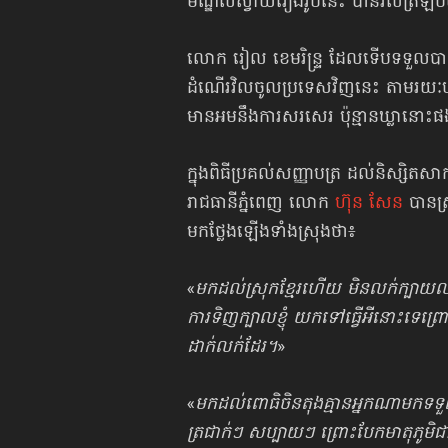
មណ្ឌលស្វាយរៀងរូបនេះ បានវិលត្រឡប់ម
លោក រៀល ខេមរិន្ទ្រ ដែលទើបទទួលបានស
ដំណើរវិលចូលប្រទេសវិញនេះ តាមរយៈប
មានអមនឹងការសរសេរ ប៉ុន្មានឃ្លានោះ
ក្នុងពិធីប្រគល់សញ្ញាបត្រ ដល់និស្សិតសា
រាជធានីភ្នំពេញ លោក
ហ៊ុន សែន
បានស្
មកថ្លែងឡើងទាំងស្រុងថា៖
«
មកដល់ស្រុកខ្មែរហើយ មិនលក់ក្បាយល
ការទិញក្បាលខ្ញុំ យកទៅធ្វើអីនោះទេព្រ
ដាក់លក់ដែរ។
»
«
មកដល់ពោធិចិនតុងគ្មានអ្នកណាមកទទួលអី
ត្រជាក់ៗ សប្បាយៗ ព្រោះបែកមាតុភូមិ