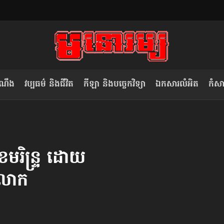
ំណឹង
វប្បធម៌ និងជីវិត
កីឡា និងបច្ចេកវិទ្យា
ឯកសារលំអិត
កំសាន
សម រង្ស៊ី៖ កម្ពុជាគួរមើលគំរូ​តាម​
លិខិតប្រិយមិត្ត៖ «កាមតណ្ហា​
វៀតណាម ក្នុង​ការប្តូរ​មេដឹកនាំ របស់​
មនុស្ស»
រិន្ទ្រ ដោយ​
ខ្លួន
​លោក