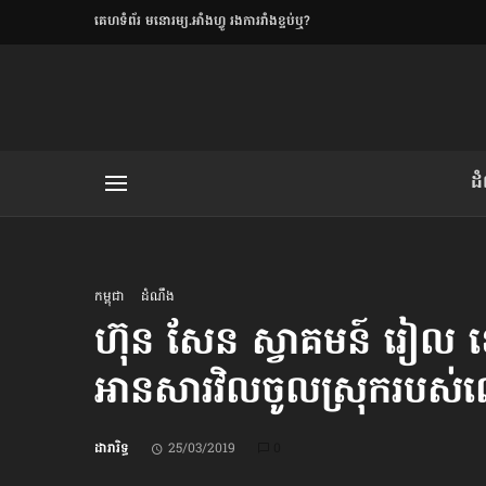
​គេហទំព័រ មនោរម្យ.អាំងហ្វូ រងការរាំងខ្ទប់ឬ?
ិយមិត្ត
ដ
យមិត្ត៖ «កាមតណ្ហា​
លិខិតប្រិយមិត្ត៖ «អំពីទោសៈ»
កម្ពុជា
ដំណឹង
ហ៊ុន សែន ស្វាគមន៍ រៀល ខេម
អានសារ​វិលចូល​ស្រុក​របស់
រថ្មីចុងក្រោយ
ខឹម វាសនា ថា«ស្រី
ដារារិទ្ធ
25/03/2019
0
ចរិតថោក»​ស្លៀកពាក់