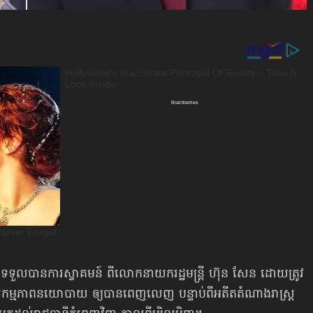
្រ ទទួលបានការស្វាគមន៍ ពីលោកនាយករដ្ឋមន្ត្រី ហ៊ុន សែន ដោយត្រូវ
្វើសកម្មភាពនយោបាយ ឲ្យបានពេញលេញ បន្ទាប់ពីអតីតតំណាងរាស្ត្រ