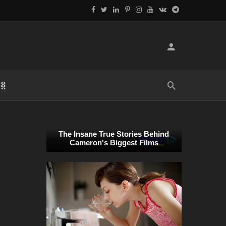
្ដ
លិខិតប្រិយមិត្ត៖ «អំពីទោសៈ»