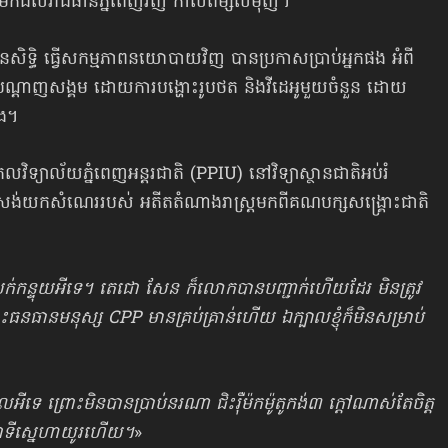
កដល់រាជធានីភ្នំពេញវិញ កាលពីម្សិលម៉ិញ។
ិទ្ធិ ធ្វើសកម្មភាពនយោបាយវិញ បានប្រកាសប្រាប់អ្នកផង អំពី
ណ្ដាញសង្គម ដោយការបង្ហោះរូបថត និងវីដេអូមួយចំនួន ដោយ
ផង។
កលវិទ្យាល័យភ្នំពេញអន្តរជាតិ (PPIU) នៅវិទ្យាស្ថានជាតិអប់រំ
រង់យកសំណេររបស់ អតីតតំណាងរាស្ត្រ​មកពីគណបក្សសង្គ្រោះជាតិ
ក់កន្ទុយអីទេ។ តេជោ សែន ក៏លោកបានបញ្ជាក់ហើយដែរ មិនត្រូវ
ោះធនធានមនុស្ស CPP មានគ្រប់គ្រាន់ហើយ ឯក្បាលខ្ញុំក៏មិនសម្រាប់
ទេ ព្រោះមិនបានប្រាប់នរណា ជិះរ៉ឺម៉កម៉ូតូកង់៣ ក្តៅណាស់តែចិត្ត
ជាទីស្នេហាយូរហើយ។
»