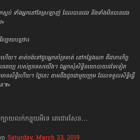
អ្នកស្អប់ ទាំងអ្នកនៅតែស្រឡាញ់ ដែលបានជេរ និងទាំងមិនបានជេរ
។
»
ធិប្បាយបន្តថា៖
ើយ។ គាត់ចង់ទៅជួបអ្នកគាំទ្រគាត់ នៅកន្លែងណា គឺជាភារកិច្ច
ាធិបតេយ្យ របស់ប្រទេសយើង។ ឯអ្នកសុំសិទ្ធិនយោបាយដទៃទៀត
់មានសិទ្ធិហើយ។ ថ្ងៃនេះ តាមដឹងដូចជាមួយក្រុម ដែលទទួលសិទ្ធិធ្វើ
ាន៕
»
់ក្បាយលក់កន្ទុយអីទេ តេជោរសែន…
on
Saturday, March 23, 2019