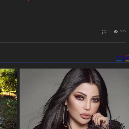
0
959