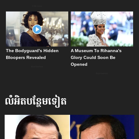
លំអិតបន្ថែមទៀត