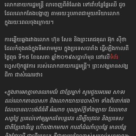
លោកនាយករដ្ឋមន្ត្រី លាចេញពីតំណែង ទៅដាំបន្លែផ្លែឈើ ដូច
ដែលលោកតែងបង្ហាញ តាមរយៈរូបភាពជាមួយភរិយាលោក
ក្នុងរយៈពេលចុងក្រោយ។
ការឆ្លើយឆ្លងរវាងលោក ហ៊ុន សែន និងព្រះតេជគុណ អ៊ុក ស៊ីថា
ដែលកំពុងគង់ក្នុងទីអារាមមួយ ក្នុងប្រទេសបារាំង ធ្វើឡើងកាលពី
ថ្ងៃពុធ ទី១៥ ខែឧសភា ឆ្នាំ២០១៩សប្ដាហ៍មុន នៅលើ
ទំព័រ
ហ្វេសប៊ុកផ្លូវការ របស់លោកនាយករដ្ឋមន្ត្រី។ ព្រះសង្ឃមានសង្ឃ
ដីកា ជាសំណេរថា៖
«
ក្នុងនាមអាត្មាមានឈាមជ័រ ជាខ្មែរម្នាក់ សូមជួយអបអរ សាទរ
ដល់លោកតាឧបាសក និងលោកយាយឧបាសិកា ទាំងពីរនាក់ផង
ដែលបានលះបង់ដ៏ធំគឺ អំណាច បុណ្យស័ក្តិទាំងឡាយ ដែលមាន
សព្វថ្ងៃ ប្រគល់ទៅឲ្យអ្នកដទៃបន្តវេន ដើម្បីយុវជន និងប្រទេស
ជាតិខ្មែរជានិរន្ត ហើយងាកមករក ការដាំដំណាំហូបផ្លែ មានបន្លែ