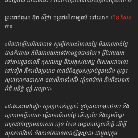
និងផ្លែឈើ ជាដើមនេះ។ គឺជាការប្រពៃណាស់សម្រាប់សុខភាព។
»
ព្រះតេជគុណ អ៊ុក ស៊ីថា បន្តថេរដីកាឲ្យធម៌ ទៅលោក
ហ៊ុន សែន
ថា៖
«
មិនថាឡើយអំណាចទេ សូម្បីតែ​របស់​មានតម្លៃ មិនអាចកាត់ថ្លៃ
បានក៏ដោយ ក៏មិនអាចយកទៅតាមខ្លួនបានដែរ។ អ្វីដែលយក
ទៅតាមខ្លួនបានគឺ កុសលកម្ម និង​អកុសលកម្ម ពិសេសជាងនេះ
ទៅទៀត គឺការមិនប្រមាថ ជាធម៌ដ៏ឧត្តមសម្រាប់ខ្លួនយើង ដូច្នេះ
សូមលោកឧបាសក-ឧបាសិកាទាំងពីរ រៀនធម៌ផង និងពិចារណា
អំពី អនិច្ចំ ទុក្ខំ អនត្តា។
»
«
ជាងនេះទៅទៀត សូមប្រកាន់ឲ្យខ្ជាប់ នូវកុសលកម្មបថ១០ និង
ព្យាយាមហ្វឹកហាត់ ធ្វើសមាធិរាល់ថ្ងៃ ទើបប្រពៃ និងសូមបិណ្ឌ
បាត្រដល់ញោមឧបាសក ហ៊ុន សែន មេត្តាឆាប់ចូលនិវត្ត៍ ដើម្បី
សុខភាពរឹងមាំ និងកាន់តែមានភាពស្និទ្ធស្នាល ជាមួយក្រុម