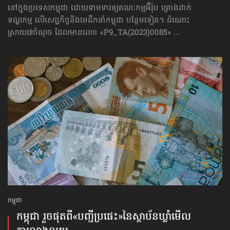
នៅក្នុងប្រទេសកម្ពុជា ដោយទាមទារឲ្យគណៈកម្មអ៊ឺរ៉ុប គ្រោងដាក់​
ទណ្ឌកម្ម លើសេដ្ឋកិច្ច​និងមេដឹកនាំកម្ពុជា បន្ថែមទៀត។ ដំណោះ
ស្រាយ៧ចំណុច ដែលមានលេខ «P9_TA(2023)0085» ...
កម្ពុជា
កម្ពុជា រួចផុតពី«បញ្ជីប្រផេះ»​នៃស្ថាប័ន​ឃ្លាំមើល​