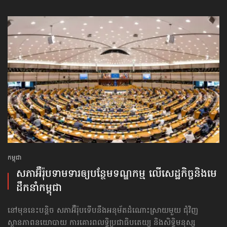
កម្ពុជា
សភាអ៊ឺរ៉ុបទាមទារ​ឲ្យបន្ថែម​ទណ្ឌកម្ម លើសេដ្ឋកិច្ច​និងមេ
ដឹកនាំកម្ពុជា
នៅមុននេះបន្តិច សភាអ៊ឺរ៉ុបទើបនឹងអនុម័តដំណោះស្រាយមួយ ជុំវិញ
ស្ថានភាពនយោបាយ ការគោរព​លទ្ធិ​ប្រជាធិបតេយ្យ និងសិទ្ធិមនុស្ស