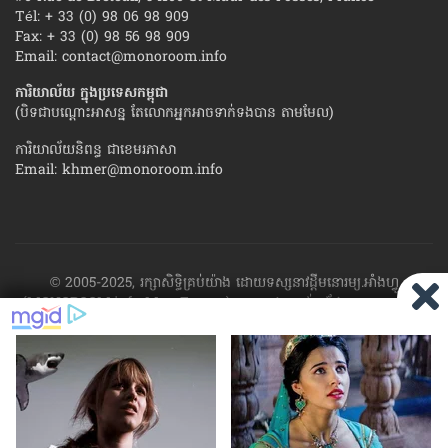
Tél: + 33 (0) 98 06 98 909
Fax: + 33 (0) 98 56 98 909
Email:
contact@monoroom.info
ការិយាល័យ ក្នុង​ប្រទេស​កម្ពុជា
(បិទជាបណ្ដោះអាសន្ន តែលោកអ្នកអាចទាក់ទងបាន តាមមែល)
ការិយាល័យនិពន្ធ ជាខេមរភាសា
Email:
khmer@monoroom.info
© 2005-2025, រក្សាសិទ្ធិគ្រប់យ៉ាង ដោយទស្សនាវដ្ដី​មនោរម្យ.អាំងហ្វូ
(MONOROOM.info Mag France)។ ហាម​ដក​ស្រង់​នូវ​ផ្នែក​ណា​មួយ​ ឬ​ផ្នែក​
ទាំង​អស់ ​នៃ​ការ​ផ្សាយ​របស់​ទស្សនាវដ្ដី​​មនោរម្យ.អាំងហ្វូ យក​ទៅ​​បោះពុម្ព នៅ
លើក្រដាស ឬតាម​ប្រព័ន្ធ​អេឡិច​ត្រូនិច - ផ្សាយ​តាម​រលក​ធាតុអាកាស ឬតាមប្រព័ន្ធ
អេឡិចត្រូនិច - សរសេរ​ឡើង​វិញ ឬ​ចែក​ចាយ​ តាមវិធីណាក៏ដោយ ដោយ​គ្មាន​ការ​
យល់ព្រម ជា​លាយ​លក្ខណ៍​អក្សរ​ ពី​ចាងហ្វាង​ការ​ផ្សាយ​។
ផ្ទុយមកវិញ ដើម្បី​ទទួល​
បាននូវសិទ្ធិ​ទាំងនេះ សូម​ទាក់​ទង​មក​ទស្សនាវដ្ដី។