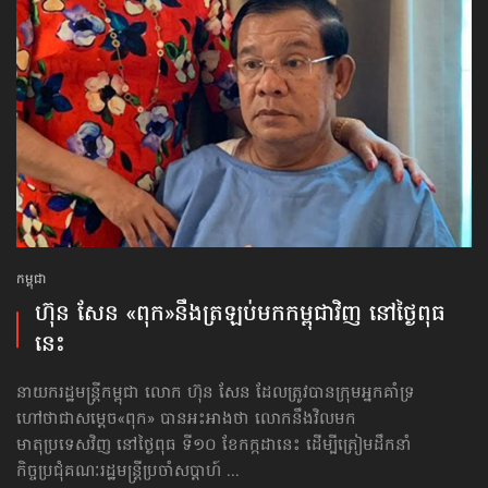
កម្ពុជា
ហ៊ុន សែន «ពុក»​នឹង​ត្រឡប់​មក​កម្ពុជា​វិញ នៅ​ថ្ងៃពុធ​
នេះ
នាយករដ្ឋមន្ត្រី​កម្ពុជា លោក ហ៊ុន សែន ដែលត្រូវបានក្រុមអ្នកគាំទ្រ
ហៅថាជាសម្ដេច​«ពុក» បានអះអាងថា លោកនឹងវិលមក
មាតុប្រទេសវិញ នៅថ្ងៃពុធ ទី១០ ខែកក្កដានេះ ​ដើម្បី​ត្រៀម​ដឹកនាំ​
កិច្ចប្រជុំ​គណៈរដ្ឋមន្ត្រី​ប្រចាំ​សប្តាហ៍​ ...