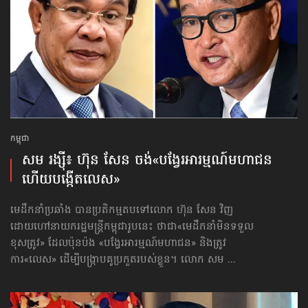
កម្ពុជា
សម រង្ស៊ី៖ ហ៊ុន សែន ចង់«បង្វែរ​អារម្មណ៍​មហាជន
ហើយបង្កើតលេស»
មេដឹកនាំប្រឆាំង បានប្រតិកម្មតបទៅលោក ហ៊ុន សែន វិញ
ដោយហៅនាយករដ្ឋមន្ត្រីកម្ពុជារូបនេះ ថាជា«មេដឹកនាំមិនទទួល
ខុសត្រូវ» ដែលប៉ុនប៉ង «បង្វែរ​អារម្មណ៍​មហាជន» និងត្រូវ
ការ«លេស» ដើម្បីបង្ក្រាបគូប្រកួតរបស់ខ្លួន។ លោក សម ...