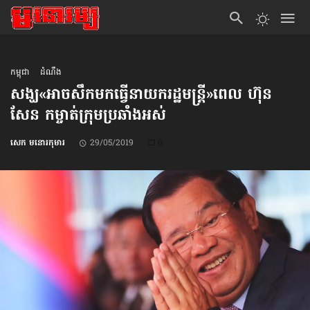
កម្ពុជា
ដំណឹង
សង្ឃ​«អាចសឹក​មកធ្វើ​នាយករដ្ឋមន្ត្រី»​ពេល ហ៊ុន
សែន កម្ចាត់​ក្រុមប្រឆាំង​អស់
សេក មនោរកុមារ
29/05/2019
0