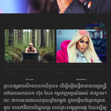
ព្រះសង្ឃអាចសឹកលាចាកសិក្ខាបទ ដើម្បីឡើងធ្វើជានាយករដ្ឋមន្ត្រី
នៅពេលណាលោក ហ៊ុន សែន កម្ចាត់​ក្រុមប្រឆាំង​អស់ ជាស្ថាពរ។
នេះ ជាការអះអាងរបស់បុរសខ្លាំងកម្ពុជា ក្នុងចម្លើយដ៏គ្រោតគ្រាត
មួយ តបទៅនឹងការបិណ្ឌបាត្រ របស់ព្រះសង្ឃមួយអង្គ ដែលស្នើឲ្យ