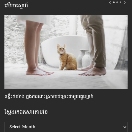
វេទិកាស្នេហ៍
គន្លឹះ៥យ៉ាង ក្នុង​ការដោះស្រាយ​ជម្លោះ​ជាមួយ​គូស្នេហ៍
កា
ស្វែងរកឯកសារតាមខែ
ស្វែងរក
ឯកសារ