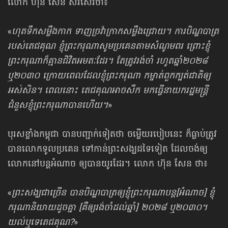
លោក ហ៊ុន សែន សរសេរថា៖
«
ហុតទឹកសម្លឹងកាក ទាញច្រវ៉ាក្រាកសម្លឹងជ្រោយ។ ការបិណ្ឌបាត្រ
របស់តេជគុណ ខ្ញុំព្រះករុណា​សូមប្រគេនតាម​សំណូមពរ ព្រោះខ្ញុំ
ព្រះករុណា​ក៏គ្មានជិវិតអមតៈដែរ។ តែត្រូវរង់ចាំ រហូតឆ្នាំ២០២៨
ឬ២០៣០ ក្រោយពេលដែលខ្ញុំព្រះករុណា កម្ចាត់ពួកក្បត់ជាតិឲ្យ
អស់សិន។ ពេលនោះ តេជគុណអាចសឹក មកធ្វើនាយករដ្ឋមន្ត្រី
ជំនួសខ្ញុំព្រះករុណាបានហើយ។
»
បុរសខ្លាំងកម្ពុជា បានបញ្ជាក់ទៀតថា ចម្លើយរបៀបនេះ ក៏ធ្លាប់ត្រូវ
បានលោកទូលប្រគេន ទៅកាន់ព្រះសង្ឃដទៃទៀត ដែលចង់ឲ្យ
លោកនៅបន្តអំណាច ឲ្យបានយូរដែរ។ លោក ហ៊ុន សែន ថា៖
«
ព្រះសង្ឃជាច្រើន បានបិណ្ឌបាត្រឲ្យខ្ញុំព្រះករុណាបន្ត[អំណាច] ខ្ញុំ
ករុណានិយាយដូចគ្នា [គឺឲ្យរង់ចាំដល់ឆ្នាំ] ២០២៨ ឬ២០៣០។
យល់ឬទេតេជគុណ?
»