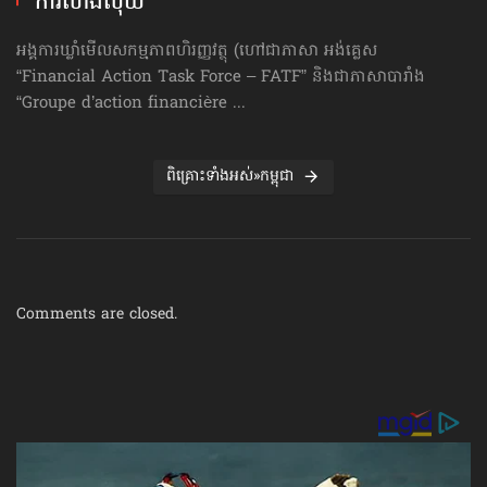
ការលាងលុយ
អង្គការឃ្លាំមើលសកម្មភាពហិរញ្ញវត្ថុ (ហៅ​ជា​ភាសា អង់គ្លេស
“Financial Action Task Force – FATF” និងជាភាសាបារាំង
“Groupe d’action financière ...
ពិគ្រោះទាំងអស់»កម្ពុជា
Comments are closed.