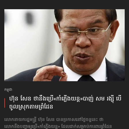
កម្ពុជា
ហ៊ុន សែន ថានឹងប្រើ​«កាំភ្លើងយន្ដ»​បាញ់ សម រង្ស៊ី បើ
ចូលស្រុក​តាមព្រំដែន
លោកនាយករដ្ឋមន្ត្រី ហ៊ុន សែន បានប្រកាសនៅថ្ងៃចន្ទនេះ ថា
លោកនឹងបញ្ជា​ឲ្យប្រើ«កាំភ្លើងយន្ដ» ដែលដាក់សម្រាប់ការពារព្រំដែន