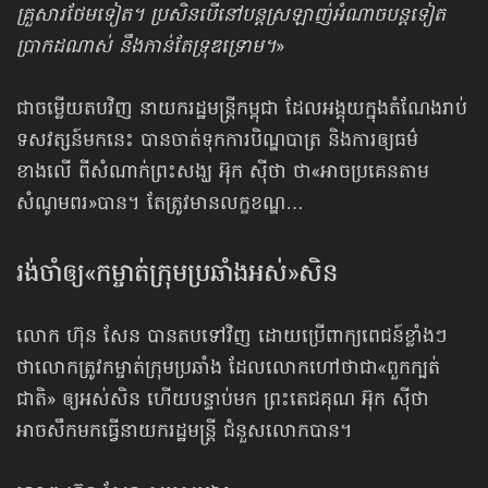
គ្រួសារថែមទៀត។ ប្រសិនបើនៅបន្តស្រឡាញ់អំណាចបន្តទៀត
ប្រាកដណាស់ នឹងកាន់តែទ្រុឌទ្រោម។
»
ជាចម្លើយតបវិញ នាយករដ្ឋមន្ត្រីកម្ពុជា ដែលអង្គុយក្នុងតំណែងរាប់
ទសវត្សន៍មកនេះ បានចាត់ទុកការបិណ្ឌបាត្រ និងការឲ្យធម៌
ខាងលើ ពីសំណាក់ព្រះសង្ឃ អ៊ុក ស៊ីថា ថា«អាចប្រគេន​តាម
សំណូមពរ»បាន។ តែត្រូវមានលក្ខខណ្ឌ…
រង់ចាំឲ្យ​«កម្ចាត់​ក្រុមប្រឆាំង​អស់»សិន
លោក ហ៊ុន សែន បានតបទៅវិញ ដោយប្រើពាក្យពេជន៍ខ្លាំងៗ
ថាលោកត្រូវកម្ចាត់ក្រុមប្រឆាំង ដែលលោកហៅថាជា«ពួកក្បត់
ជាតិ» ឲ្យអស់សិន ហើយបន្ទាប់មក ព្រះតេជគុណ អ៊ុក ស៊ីថា
អាចសឹកមកធ្វើនាយករដ្ឋមន្ត្រី ជំនួសលោកបាន។