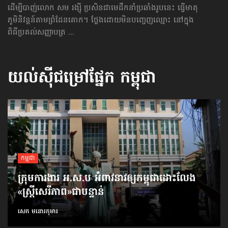
ដើម្បីបាញ់លោក សម រង្ស៊ី ប្រសិនជាមេដឹកនាំប្រឆាំងរូបនេះ ធ្វើមាតុ
ភូមិនិវន្តន៍តាមព្រំដែនគោក។ ថ្លែងដោយមិនបញ្ចេញឈ្មោះ នៅក្នុង
ពិធីប្រគល់សញ្ញាបត្រ ...
យល់ស៊ីជម្រៅផ្នែក
កម្ពុជា
កម្ពុជា
ក្រុមការងារ អ.ស.ប អំពាវនាវ​ឲ្យកម្ពុជា​ដោះលែង​
«ស្ត្រីសេរីភាព»​ជាបន្ទាន់
សេក មនោរកុមារ