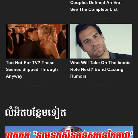
លំអិតបន្ថែមទៀត