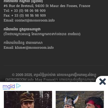
ការិយាល័យ កណ្ដាល (រដ្ឋបាល)
#6 Rue de Breteuil, 94100 St Maur des Fosses, France
Tél: + 33 (0) 98 06 98 909
Fax: + 33 (0) 98 56 98 909
Email:
contact@monoroom.info
ការិយាល័យ ក្នុង​ប្រទេស​កម្ពុជា
(បិទជាបណ្ដោះអាសន្ន តែលោកអ្នកអាចទាក់ទងបាន តាមមែល)
ការិយាល័យនិពន្ធ ជាខេមរភាសា
Email:
khmer@monoroom.info
© 2005-2025, រក្សាសិទ្ធិគ្រប់យ៉ាង ដោយទស្សនាវដ្ដី​មនោរម្យ.អាំងហ្វូ
(MONOROOM.info Mag France)។ ហាម​ដក​ស្រង់​នូវ​ផ្នែក​ណា​មួយ​ ឬ​ផ្នែក​
ទាំង​អស់ ​នៃ​ការ​ផ្សាយ​របស់​ទស្សនាវដ្ដី​​មនោរម្យ.អាំងហ្វូ យក​ទៅ​​បោះពុម្ព នៅ
លើក្រដាស ឬតាម​ប្រព័ន្ធ​អេឡិច​ត្រូនិច - ផ្សាយ​តាម​រលក​ធាតុអាកាស ឬតាមប្រព័ន្ធ
អេឡិចត្រូនិច - សរសេរ​ឡើង​វិញ ឬ​ចែក​ចាយ​ តាមវិធីណាក៏ដោយ ដោយ​គ្មាន​ការ​
យល់ព្រម ជា​លាយ​លក្ខណ៍​អក្សរ​ ពី​ចាងហ្វាង​ការ​ផ្សាយ​។
ផ្ទុយមកវិញ ដើម្បី​ទទួល​
បាននូវសិទ្ធិ​ទាំងនេះ សូម​ទាក់​ទង​មក​ទស្សនាវដ្ដី។