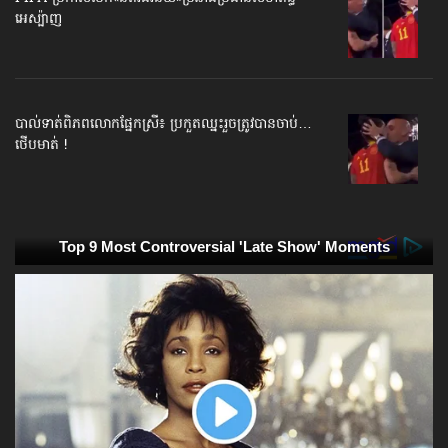
អេស្ប៉ាញ
បាល់ទាត់​ពិភពលោក​ផ្នែកស្រី៖ ប្រកួតឈ្នះរួច​ត្រូវបានចាប់…
ថើបមាត់ !