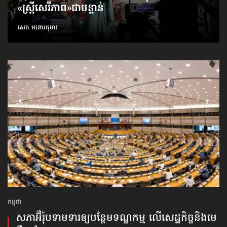
«ស្ត្រីសេរីភាព»​ជាបន្ទាន់
សេក មនោរកុមារ
កម្ពុជា
សភាអ៊ឺរ៉ុបទាមទារ​ឲ្យបន្ថែម​ទណ្ឌកម្ម លើសេដ្ឋកិច្ច​និងមេ