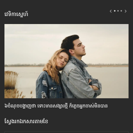
វេទិកាស្នេហ៍
៦ចំណុច​បង្ហាញ​ថា ទោះ​មាន​សង្សារ​ថ្មី ក៏​ភ្លេច​អ្នក​ចាស់​មិន​បាន
វិ
ស្វែងរកឯកសារតាមខែ