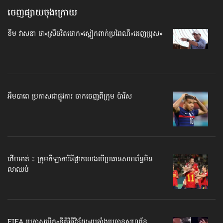
ចេញផ្សាយចុងក្រោយ
ខឹម វាសនា ថា«ស្រីចរិតថោក»​ស្លៀកពាក់ប្រពៃណី​«ដេញប្រុស»
អឹមបាពេ ប្រកាសជាផ្លូវការ ចាកចេញពីក្រុម ប៉ារីស
ថើបមាត់ ៖ ក្រុមកីឡាការិនី​ផ្អាកលេង​​បើប្រធានសហព័ន្ធ​មិន
លាឈប់
FIFA ប្រកាសបើក​«នីតិវិធីវិន័យ»​ប្រឆាំងប្រធានសហព័ន្ធ​