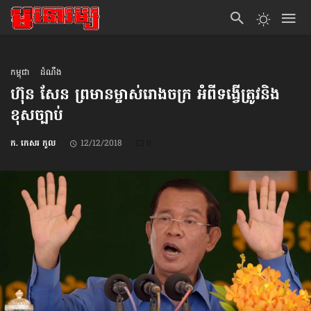
កម្ពុជា
ដំណឹង
ហ៊ុន សែន ព្រមាន​ម្ចាស់​រោងចក្រ អំពី​ទង្វើ​ត្រូវ​និង​
ខុស​ច្បាប់
ក. កេសរ កូល
12/12/2018
0