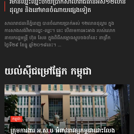
វិមាន​ឈ្នះឈ្នះ​ចាយ​ប្រាក់​សាលារាជធានី​អស់​១២លាន​
ដុល្លារ និង​នៅ​មាន​ចំណាយ​ផ្សេងទៀត
សាលារាជធានីភ្នំពេញ បានចំណាយប្រាក់អស់ ១២លានដុល្លារ ក្នុង
ការសាងសង់វិមានឈ្នះ-ឈ្នះ។ នេះ បើតាមការអះអាង របស់លោក
នាយករដ្ឋមន្ត្រី ហ៊ុន សែន ក្នុងពិធីសម្ពោធស្ដូបចងចាំនេះ នាព្រឹក
ថ្ងៃទី២៩ ខែធ្នូ ឆ្នាំ២០១៨នេះ។ ...
យល់ស៊ីជម្រៅផ្នែក
កម្ពុជា
កម្ពុជា
ក្រុមការងារ អ.ស.ប អំពាវនាវ​ឲ្យកម្ពុជា​ដោះលែង​