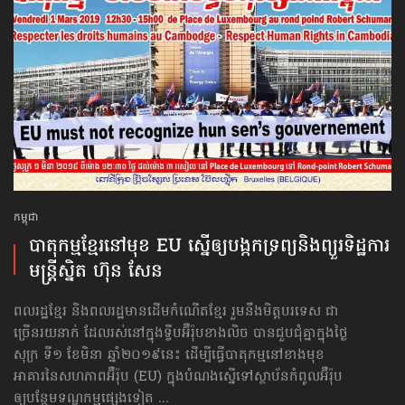
កម្ពុជា
បាតុកម្មខ្មែរនៅមុខ EU ស្នើឲ្យ​បង្កក​ទ្រព្យ​និងព្យួរ​ទិដ្ឋការ​
មន្ត្រីស្និត ហ៊ុន សែន
ពលរដ្ឋខ្មែរ និងពលរដ្ឋមានដើមកំណើតខ្មែរ រួមនឹងមិត្តបរទេស ជា
ច្រើនរយនាក់ ដែលរស់នៅក្នុងទ្វីបអ៊ឺរ៉ុបខាងលិច បានជួបជុំគ្នាក្នុងថ្ងៃ
សុក្រ ទី១ ខែមិនា ឆ្នាំ២០១៩នេះ ដើម្បីធ្វើបាតុកម្មនៅខាងមុខ
អាគារនៃសហភាពអ៊ឺរ៉ុប (EU) ក្នុងបំណងស្នើទៅស្ថាប័នកំពូលអ៊ឺរ៉ុប
ឲ្យបន្ថែមទណ្ឌកម្មផ្សេងទៀត ...