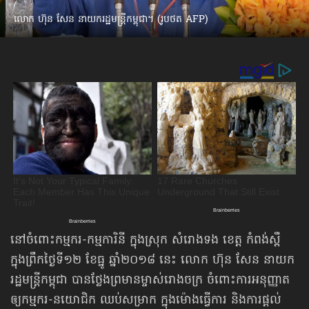
លោក ហ៊ុន សែន នាយករដ្ឋមន្ត្រីកម្ពុជា។ (រូបថត AFP)
នៅចំពោះកម្មករ-កម្មការិនី ក្នុងស្រុក សំរោងទង ខេត្ត កំពង់ស្ពឺ
ក្នុងព្រឹកថ្ងៃទី១២ ខែធ្នូ ឆ្នាំ២០១៨ នេះ លោក ហ៊ុន សែន នាយក
រដ្ឋមន្ត្រីកម្ពុជា បានថ្លែងព្រមានម្ចាស់រោងចក្រ ចំពោះការអនុញ្ញាត
ឲ្យកម្មករ-នយោជិក ឈប់សម្រាក ក្នុងម៉ោងធ្វើការ និងការផ្ដល់