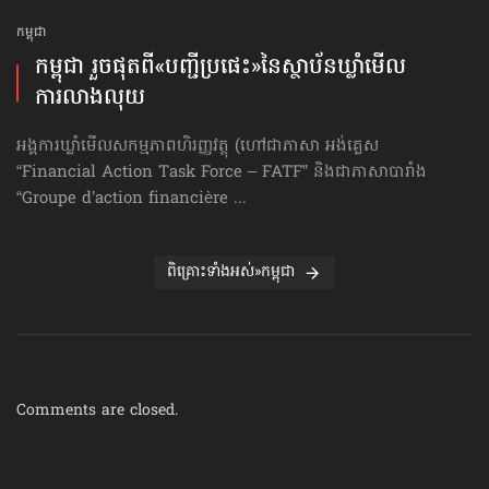
កម្ពុជា
កម្ពុជា រួចផុតពី«បញ្ជីប្រផេះ»​នៃស្ថាប័ន​ឃ្លាំមើល​
ការលាងលុយ
អង្គការឃ្លាំមើលសកម្មភាពហិរញ្ញវត្ថុ (ហៅ​ជា​ភាសា អង់គ្លេស
“Financial Action Task Force – FATF” និងជាភាសាបារាំង
“Groupe d’action financière ...
ពិគ្រោះទាំងអស់»កម្ពុជា
Comments are closed.