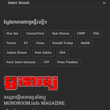
ស្វែងរក
ឯកសារ
តាមខែ
ស្វែងរកតាមពាក្យគន្លឹះល្បីៗ
Hun Sen
CoronaVirus
Sam Rainsy
CNRP
USA
France
EU
China
Donald Trump
Health
Justice Khmer
Kem Sokha
EBA
Paris Saint-Germain
CPP
Press Freedom
ទស្សនាវដ្ដីមនោរម្យ.អាំងហ្វូ
MONOROOM.info MAGAZINE