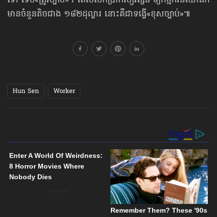
ទៅ ទើប«ត្រូវច្បាប់»។ តែបើបើកប្រាក់បៀវត្សន៍ ឲ្យកម្មករនយោជិក
មានចំនួន​តិចជាង ១៨២ដុល្លារ នោះគឺជាទង្វើ«ខុសច្បាប់»៕
Hun Sen
Worker