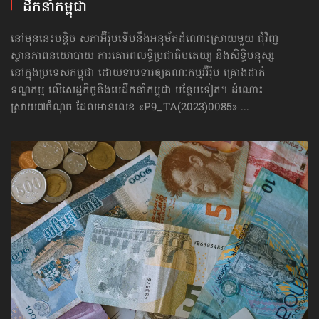
ដឹកនាំកម្ពុជា
នៅមុននេះបន្តិច សភាអ៊ឺរ៉ុបទើបនឹងអនុម័តដំណោះស្រាយមួយ ជុំវិញ
ស្ថានភាពនយោបាយ ការគោរព​លទ្ធិ​ប្រជាធិបតេយ្យ និងសិទ្ធិមនុស្ស
នៅក្នុងប្រទេសកម្ពុជា ដោយទាមទារឲ្យគណៈកម្មអ៊ឺរ៉ុប គ្រោងដាក់​
ទណ្ឌកម្ម លើសេដ្ឋកិច្ច​និងមេដឹកនាំកម្ពុជា បន្ថែមទៀត។ ដំណោះ
ស្រាយ៧ចំណុច ដែលមានលេខ «P9_TA(2023)0085» ...