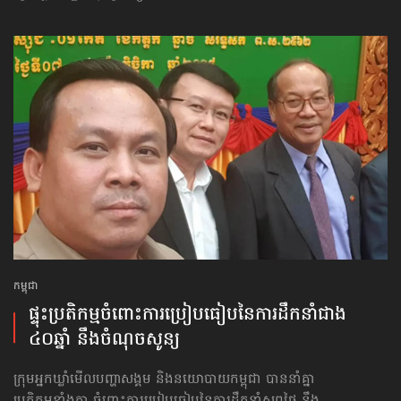
កម្ពុជា
ផ្ទុះប្រតិកម្ម​ចំពោះ​ការប្រៀបធៀប​នៃ​ការដឹកនាំ​ជាង​
៤០ឆ្នាំ នឹង​ចំណុច​សូន្យ
ក្រុមអ្នកឃ្លាំមើលបញ្ហាសង្គម និងនយោបាយកម្ពុជា បាននាំគ្នា