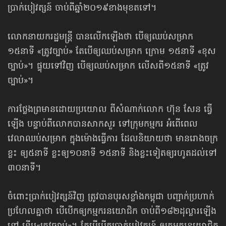
ប្រាក់បៀវត្សន៍ ចាប់ពីឆ្នាំ២០១៩ខាងមុខតទៅ។
លោកនាយករដ្ឋមន្ត្រី បានលើកឡើងថា បើឲ្យឈប់សម្រាក
១៥នាទី «ត្រូវច្បាប់» តែបើឲ្យឈប់សម្រាក ក្រោម ១៥នាទី «ខុស
ច្បាប់»។ ផ្ទុយទៅវិញ បើឲ្យឈប់សម្រាក លើសពី១៥នាទី «ត្រូវ
ច្បាប់»។
ការថ្លែងព្រមានដោយប្រយោល ពីសំណាក់លោក ហ៊ុន សែន ធ្វើ
ឡើង បន្ទាប់ពីលោកបានសាកសួរ ទៅក្រុមកម្មករ អំពើពេល
វេលាឈប់សម្រាក ក្នុងម៉ោងធ្វើការ ដែលនិយាយថា មានរោងចក្រ
ខ្លះ ឲ្យ៥នាទី ខ្លះឲ្យ១០នាទី ១៥នាទី និងខ្លះទៀតឲ្យរហូតដល់ទៅ
៣០នាទី។
ចំពោះប្រាក់បៀវត្សន៍វិញ ត្រូវបានបុរសខ្លាំងកម្ពុជា បញ្ជាក់ប្រហាក់
ប្រហែលគ្នាថា បើបើកឲ្យកម្មករនយោជិក ចាប់ពី១៨២ដុល្លារឡើង