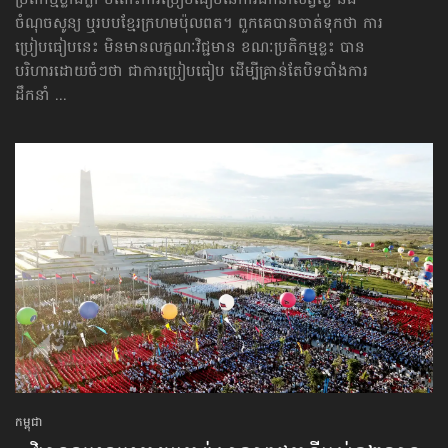
ប្រតិកម្មខ្លាំងក្លា ចំពោះការប្រៀបធៀបនៃការដឹកនាំសព្វថ្ងៃ នឹង
ចំណុចសូន្យ ឬរបបខ្មែរក្រហមប៉ុលពត។ ពួកគេបានចាត់ទុកថា ការ
ប្រៀបធៀបនេះ មិនមានលក្ខណៈវិជ្ជមាន ខណៈប្រតិកម្មខ្លះ បាន
បរិហារដោយចំៗថា ជាការប្រៀបធៀប ដើម្បីគ្រាន់តែបិទបាំងការ
ដឹកនាំ ...
កម្ពុជា