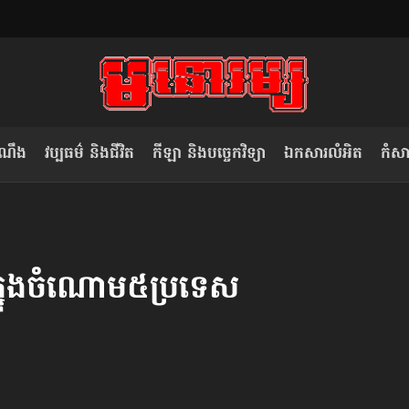
ំណឹង
វប្បធម៌ និងជីវិត
កីឡា និងបច្ចេកវិទ្យា
ឯកសារលំអិត
កំសាន
សម រង្ស៊ី៖ កម្ពុជាគួរមើលគំរូ​តាម​
លិខិតប្រិយមិត្ត៖ «កាមតណ្ហា​
វៀតណាម ក្នុង​ការប្តូរ​មេដឹកនាំ របស់​
មនុស្ស»
 ក្នុងចំណោម​៥ប្រទេស
ខ្លួន