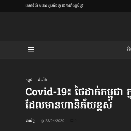
​គេហទំព័រ មនោរម្យ.អាំងហ្វូ រងការរាំងខ្ទប់ឬ?
ិយមិត្ត
ដ
យមិត្ត៖ «កាមតណ្ហា​
លិខិតប្រិយមិត្ត៖ «អំពីទោសៈ»
កម្ពុជា
ដំណឹង
Covid-19៖ ថៃដាក់​កម្ពុជា
ដែល​មាន​ហានិភ័យ​ខ្ពស់
រថ្មីចុងក្រោយ
ខឹម វាសនា ថា«ស្រី
ដារារិទ្ធ
23/04/2020
0
ចរិតថោក»​ស្លៀកពាក់