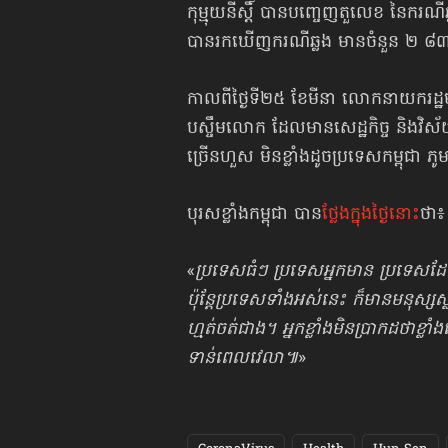
កុម្មុយនីស្ដិ៍ បានបញ្ចេញតួលេខ នៃករណីឆ
បានរកឃើញករណីឆ្លង មានចំនួន ២ ៨៣៩ន
កាលពីថ្ងៃទី២៥ ខែមីនា លោកនាយករដ្ឋម
បស្ចឹមលោក ដែលមានសេដ្ឋកិច្ច និងវិស័
ច្រើនហួស មិនខ្លាំងដូចប្រទេសកម្ពុជា
បុរសខ្លាំងកម្ពុជា បាន
ថ្លែងក្នុងថ្ងៃនោះ
ថា៖
«
ប្រទេសធំៗ ប្រទេសអ្នកមាន ប្រទេសដែលមា
ប៉ុន្តែប្រទេសទាំងអស់នេះ ក៏មានមនុស្សស្
ហ្មត់ចត់ជាង។ អ្នកខ្លាំងមិនប្រាកដថ
ទាន់ពេលវេលា៕
»