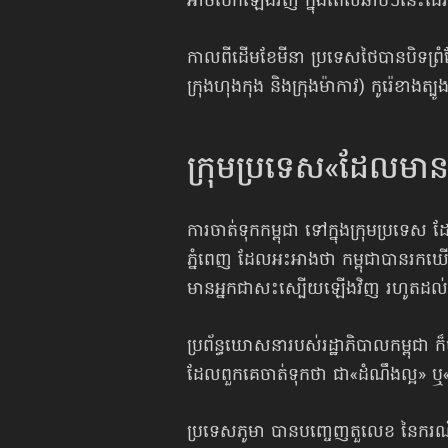
អាចបើកឡើងវិញ ក្នុងពេលឆាប់ៗនេះដែ
កាលពីដើមខែមីនា ប្រទេសថៃបានបិទព្រំ
ក្រុងហុងកុង និងក្រុងម៉ាកាវ) កូរ៉េខាងត្បូ
ក្រុមប្រទេស«ដែល​មា
ការចាត់ទុកកម្ពុជា ទៅក្នុងក្រុមប្រទេស
ភ្នំពេញ ដែលអះអាងថា កម្ពុជាបានរកឃើញ 
មានអ្នកជាសះស្បើយឡើងវិញ រហូតដល់​
ប្រព័ន្ធឃោសនារបស់រដ្ឋាភិបាលកម្ពុជា
ដែលពួកគេចាត់ទុកថា ជា«ដំណឹងល្អ»
ប្រទេសភូមា បានបញ្ចេញតួលេខ នៃករណីឆ