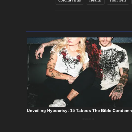
CoronaVirus
Health
Hun Sen