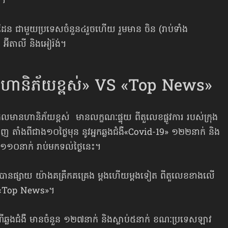
រ។
ដែន ជាមួយប្រទេសចំនួន៤រួចហើយ រួមមាន ចិន (រាប់ទាំង
ង អ៊ីតាលី និងអៀរ៉ង់។
ន​ហានិភ័យ​ខ្ពស់» VS «Top News»
 ដែលមានហានិភ័យខ្ពស់ មានលក្ខណៈផ្ទុយ ពីតួលេខផ្លូវការ របស់ក្រុង
តាំងពីជាង១០ថ្ងៃមុន នូវអ្នកឆ្លងជំងឺ​«Covid-19»​ ១២២នាក់ និង
១១០នាក់ រាប់មកទល់ថ្ងៃនេះ។
 ក៏បានផ្សាយ យ៉ាងគគ្រឹកគគ្រេង ម្ដងហើយម្ដងទៀត ពីតួលេខខាងលើ
 ឬ«Top News»។
្លងជំងឺ មានចំនួន ១២៧នាក់ និងស្លាប់​៥នាក់ ខណៈប្រទេសឡាវ