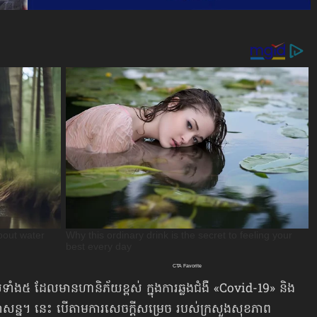
េសទាំង៥ ដែល​មាន​ហានិភ័យ​ខ្ពស់ ក្នុងការឆ្លងជំងឺ «Covid-19» និង
អាសន្ន។ នេះ បើតាមការសេចក្ដីសម្រេច របស់ក្រសួងសុខភាព