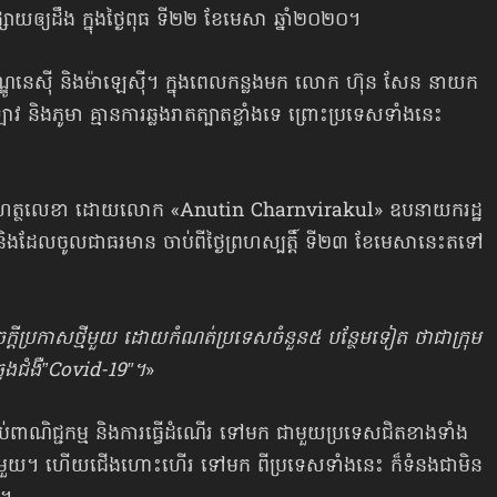
ឲ្យដឹង ក្នុងថ្ងៃពុធ ទី២២ ខែមេសា ឆ្នាំ២០២០។
ឥណ្ឌូនេស៊ី និងម៉ាឡេស៊ី។ ក្នុងពេលកន្លងមក លោក ហ៊ុន សែន នាយក
 ឡាវ និងភូមា គ្មានការឆ្លងរាតត្បាតខ្លាំងទេ ព្រោះប្រទេសទាំងនេះ
ះហត្ថលេខា ដោយលោក «Anutin Charnvirakul» ឧបនាយករដ្ឋ
ណៈ និងដែលចូលជាធរមាន ចាប់ពីថ្ងៃព្រហស្បត្តិ៍ ទី២៣ ខែមេសានេះតទៅ
តីប្រកាសថ្មីមួយ ដោយកំណត់ប្រទេសចំនួន៥ បន្ថែមទៀត ថាជាក្រុម
្លងជំងឺ”Covid-19″។
»
ាប់ពាណិជ្ជកម្ម និងការធ្វើដំណើរ ទៅមក ជាមួយប្រទេសជិតខាងទាំង
នមួយ។ ហើយជើងហោះហើរ ទៅមក ពីប្រទេសទាំងនេះ ក៏ទំនងជាមិន