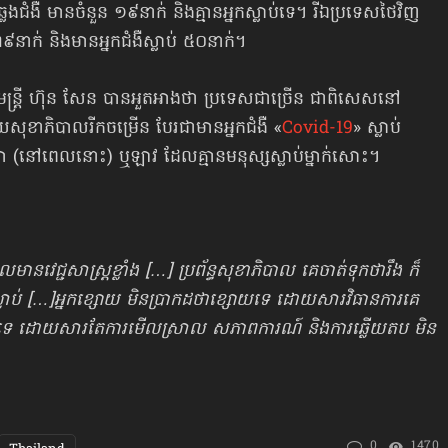
្លងជំងឺ មានចំនួន ១៩នាក់ និងគ្មានអ្នកស្លាប់ទេ។ រីឯប្រទេសថៃវិញ
ាក់ និងមានអ្នកជំងឺស្លាប់ ៥០នាក់។
ន្ត្រី ហ៊ុន សែន បានអួតអាងថា ប្រទេសជាច្រើន ជាពិសេសនៅ
យសុខាភិបាលរីកចម្រើន បែរជាមានអ្នកជំងឺ «
Covid-19
» ស្លាប់
 ភូមា (នៅពេលនោះ) ឬឡាវ ដែលគ្មានមនុស្សស្លាប់ម្នាក់សោះ។
នវេជ្ជសាស្ត្រខ្លាំង […] ប្រព័ន្ធសុខាភិបាល គេចាត់ទុកថារឹង ក៏
លាប់ […]
អ្នកខ្សោយ មិនប្រាកដថាខ្សោយទេ ដោយសារវិធានការគេ
ាខ្លាំងទេ ដោយសារតែការមើលស្រាល សភាពការណ៍ និងការឆ្លើយតប មិន
0
1470