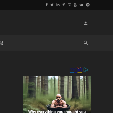
្ដ
លិខិតប្រិយមិត្ត៖ «អំពីទោសៈ»