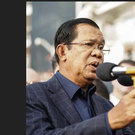
ប្រពៃណី​«ដេញប្រុស»
អឹមបាពេ ប្រកាសជាផ្លូវការ
ចាកចេញពីក្រុម ប៉ារីស
ថើបមាត់ ៖ ក្រុមកីឡាការិនី​
ផ្អាកលេង​​បើប្រធានសហព័ន្ធ​
មិនលាឈប់