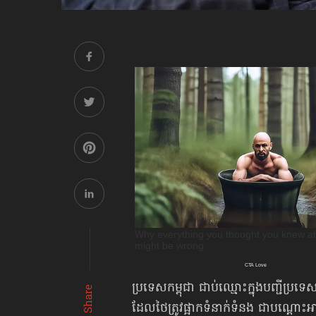
ប្រទេសកម្ពុជា ជាប់ឈ្មោះក្នុងបញ្ជីប្រទ
Share
ដែលថៃត្រូវផ្អាកទំនាក់ទំនង ជាបណ្ដោះ