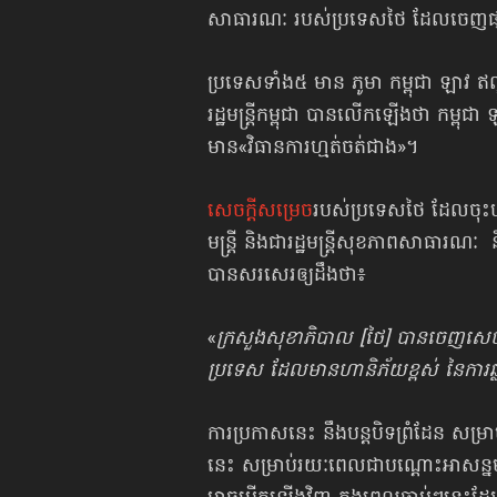
សាធារណៈ របស់ប្រទេសថៃ ដែលចេញផ្សាយ
ប្រទេសទាំង៥ មាន ភូមា កម្ពុជា ឡាវ 
រដ្ឋមន្ត្រីកម្ពុជា បានលើកឡើងថា កម្ពុជា
មាន«វិធានការហ្មត់ចត់ជាង»។
សេចក្ដីសម្រេច
របស់ប្រទេសថៃ ដែលចុ
មន្ត្រី និងជារដ្ឋមន្ត្រីសុខភាពសាធារ
បានសរសេរឲ្យដឹងថា៖
«
ក្រសួងសុខាភិបាល [ថៃ] បានចេញសេចក្
ប្រទេស ដែល​មាន​ហានិភ័យ​ខ្ពស់ នៃការឆ
ការប្រកាសនេះ នឹងបន្តបិទព្រំដែន សម្រ
នេះ សម្រាប់រយៈពេលជាបណ្ដោះអាសន្