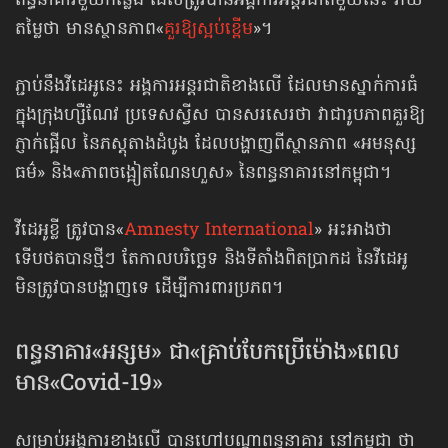
ពន្ធនាគារមួយកន្លែង ដែលត្រូវបានអង្គការអន្តរជាតិមួយនេះ វាយ
តម្លៃថា មានស្ថានភាព«
គួរឱ្យស្អប់ខ្ពើម
»។
ភ្ជាប់នឹងវីដេអូនេះ អង្គការអន្តរជាតិខាងលើ ដែលមានស្នាក់ការធំ
ក្នុងក្រុងហ្សឺណែវ ប្រទេសស្វីស បានសរសេរថា វាជារូបភាពគួរឱ្យ
ភ្ញាក់ផ្អើល នៃភស្ដុតាងដំបូង ដែលបង្ហាញពីស្ថានភាព «អមនុស្ស
ធម៌» និង«ភាពចង្អៀតណែនហួស» នៃពន្ធនាគារនៅកម្ពុជា។
វីដេអូខ្លី ត្រូវបាន«
Amnesty International
» អះអាងថា
ទើបថតបានថ្មីៗ តែកាលបរិច្ឆេទ និងទីតាំងពិតប្រាកដ នៃវីដេអូ
មិនត្រូវបានបង្ហាញទេ ដើម្បីការពារប្រភព។
ពន្ធនាគារ«អន្សម» ជា«គ្រាប់បែកប្រើម៉ោង»ពេល
មាន«Covid-19»
សម្រាប់អង្គការខាងលើ បានហៅបណ្ដាពន្ធនាគារ នៅកម្ពុជា ថា