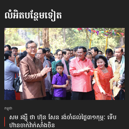
លំអិតបន្ថែមទៀត
កម្ពុជា
សម រង្ស៊ី ថា ហ៊ុន សែន រង់ចាំ​ដល់ថ្ងៃ​៣១កុម្ភៈ ទើប
ហ៊ាន​ចាក់​វ៉ាក់សាំងចិន