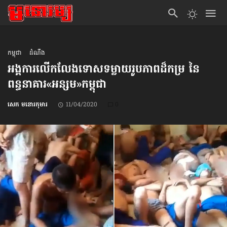
កម្ពុជា
ដំណឹង
អង្គការ​លើកលែង​ទោស​ទម្លាយ​រូបភាព​ដ៏កម្រ នៃ
ពន្ធនាគារ​«អន្សម»​កម្ពុជា
សេក មនោរកុមារ
11/04/2020
0