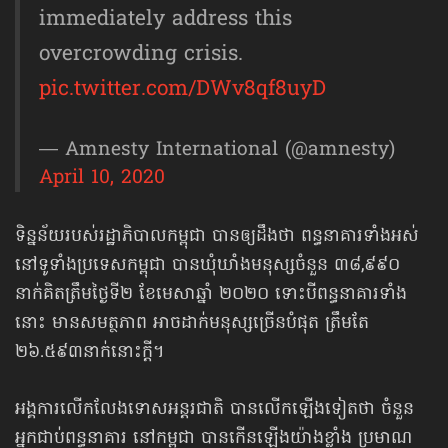
immediately address this
overcrowding crisis.
pic.twitter.com/DWv8qf8uyD
— Amnesty International (@amnesty)
April 10, 2020
ទិន្នន័យរបស់រដ្ឋាភិបាលកម្ពុជា បានឲ្យដឹងថា ពន្ធនាគារទាំងអស់
នៅទូទាំងប្រទេស​កម្ពុជា បានឃុំឃាំងមនុស្សចំនួន ៣៨,៩៩០
នាក់គិតត្រឹមថ្ងៃទី២ ខែមេសាឆ្នាំ ២០២០ ទោះបីពន្ធនាគារទាំង
នោះ មានសមត្ថភាព អាចដាក់មនុស្សច្រើនបំផុត ត្រឹមតែ
២៦.៥៩៣នាក់នោះក្ដី។
អង្គការលើកលែងទោសអន្តរជាតិ បានលើកឡើងទៀតថា ចំនួន
អ្នកជាប់ពន្ធនាគារ នៅកម្ពុជា បានកើនឡើងយ៉ាងខ្លាំង ប្រមាណ