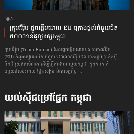
កម្ពុជា
ក្រុមអ៊ឺរ៉ុប ផ្ដួចផ្ដើម​ដោយ EU គ្រោងផ្ដល់​​ជំនួយ​ជិត​
៥០០លាន​ដុល្លារ​ឲ្យ​កម្ពុជា
ក្រុមអ៊ឺរ៉ុប (Team Europe) ដែលផ្ដួចផ្ដើមដោយ សហភាពអ៊ឺរ៉ុប
(EU) កំពុង​កៀរ​គរ​ថវិកា​ចំនួន​៤៤៣​លាន​អឺរ៉ូ ដែល​ជា​កញ្ចប់​ប្រាក់​កម្ចី
និង​ជំនួយ​ឥត​សំណង ដើម្បី​ធ្វើ​ការងារ​ជាមួយ​កម្ពុជា ក្នុង​ការ​កាត់​
បន្ថយ​ផល​ប៉ះពាល់ ​ផ្នែក​សង្គម និង​សេដ្ឋកិច្ច​ ...
យល់ស៊ីជម្រៅផ្នែក
កម្ពុជា