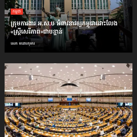
កម្ពុជា
ក្រុមការងារ អ.ស.ប អំពាវនាវ​ឲ្យកម្ពុជា​ដោះលែង​
«ស្ត្រីសេរីភាព»​ជាបន្ទាន់
សេក មនោរកុមារ