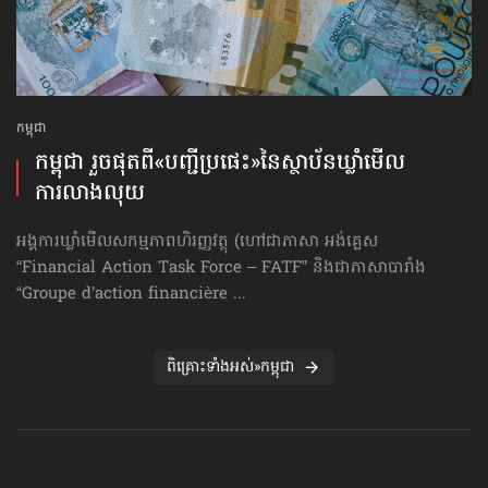
កម្ពុជា
កម្ពុជា រួចផុតពី«បញ្ជីប្រផេះ»​នៃស្ថាប័ន​ឃ្លាំមើល​
ការលាងលុយ
អង្គការឃ្លាំមើលសកម្មភាពហិរញ្ញវត្ថុ (ហៅ​ជា​ភាសា អង់គ្លេស
“Financial Action Task Force – FATF” និងជាភាសាបារាំង
“Groupe d’action financière ...
ពិគ្រោះទាំងអស់»កម្ពុជា