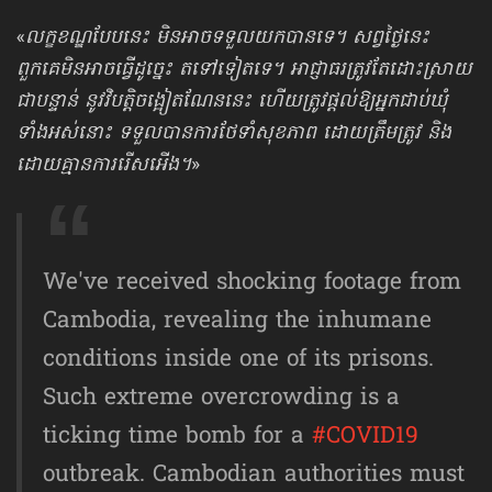
«
លក្ខខណ្ឌបែបនេះ មិនអាចទទួលយកបានទេ។ សព្វថ្ងៃនេះ
ពួកគេមិនអាចធ្វើដូច្នេះ តទៅទៀតទេ។ អាជ្ញាធរត្រូវតែដោះស្រាយ
ជាបន្ទាន់ នូវវិបត្តិចង្អៀតណែននេះ ហើយត្រូវផ្តល់ឱ្យអ្នកជាប់ឃុំ
ទាំងអស់នោះ ទទួលបានការថែទាំសុខភាព ដោយត្រឹមត្រូវ និង
ដោយគ្មានការរើសអើង។
»
We've received shocking footage from
Cambodia, revealing the inhumane
conditions inside one of its prisons.
Such extreme overcrowding is a
ticking time bomb for a
#COVID19
outbreak. Cambodian authorities must