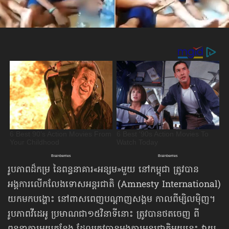
រូបភាពដ៏កម្រ នៃពន្ធនាគារ«អន្សម»មួយ នៅកម្ពុជា ត្រូវបាន
អង្គការលើកលែងទោសអន្តរជាតិ (Amnesty International)
យកមកបង្ហោះ នៅពាសពេញបណ្ដាញសង្គម កាលពីម្សិលម៉ិញ។
រូបភាពវីដេអូ ប្រមាណជា១៥វិនាទីនោះ ត្រូវបានថតចេញ ពី