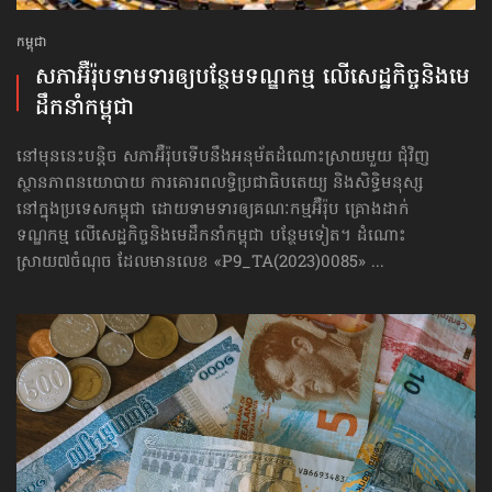
កម្ពុជា
សភាអ៊ឺរ៉ុបទាមទារ​ឲ្យបន្ថែម​ទណ្ឌកម្ម លើសេដ្ឋកិច្ច​និងមេ
ដឹកនាំកម្ពុជា
នៅមុននេះបន្តិច សភាអ៊ឺរ៉ុបទើបនឹងអនុម័តដំណោះស្រាយមួយ ជុំវិញ
ស្ថានភាពនយោបាយ ការគោរព​លទ្ធិ​ប្រជាធិបតេយ្យ និងសិទ្ធិមនុស្ស
នៅក្នុងប្រទេសកម្ពុជា ដោយទាមទារឲ្យគណៈកម្មអ៊ឺរ៉ុប គ្រោងដាក់​
ទណ្ឌកម្ម លើសេដ្ឋកិច្ច​និងមេដឹកនាំកម្ពុជា បន្ថែមទៀត។ ដំណោះ
ស្រាយ៧ចំណុច ដែលមានលេខ «P9_TA(2023)0085» ...