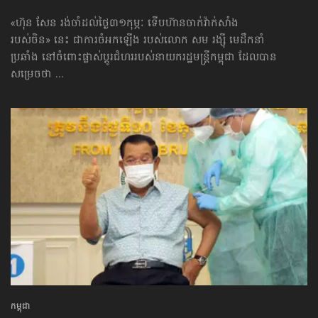
«ហ៊ុន សែន រង់ចាំ​ដល់ថ្ងៃ​៣១កុម្ភៈ ទើបហ៊ានចាក់វ៉ាក់សាំង
របស់ចិន» នេះ ជាការចំអកឡើង របស់លោក សម រង្ស៊ី មេដឹកនាំ
ប្រឆាំង នៅចំពោះផ្លាស់ប្ដូរ​ជំហររបស់នាយករដ្ឋមន្ត្រីកម្ពុជា ដែលបាន
សម្រេចថា ...
កម្ពុជា