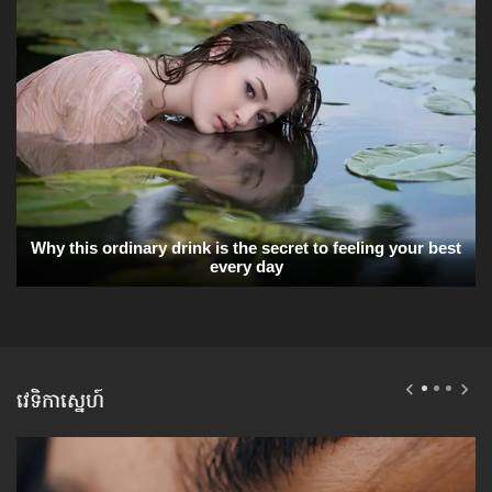
វេទិកាស្នេហ៍