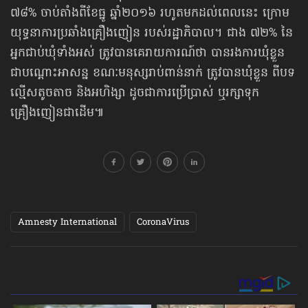
៧៨% ចាប់តាំងពីខែធ្នូ ឆ្នាំ២០១៦ រហូតមកដល់​ពេលនេះ ក្រោម
យុទ្ធនាការប្រឆាំងគ្រឿងញៀន របស់រដ្ឋាភិបាល។ ជាង ៧២% នៃ
អ្នកជាប់ឃុំទាំងអស់ ត្រូវបានគេរាយការណ៍ថា បានរងការឃុំខ្លួន
ជាបណ្តោះអាសន្ន ខណៈមនុស្សរាប់ពាន់នាក់ ត្រូវបានឃុំខ្លួន ពីបទ
ល្មើសតូចតាច និងអហិង្សា ដូចជាការប្រើប្រាស់ ឬរក្សាទុក
គ្រឿងញៀនជាដើម៕
Amnesty International
CoronaVirus