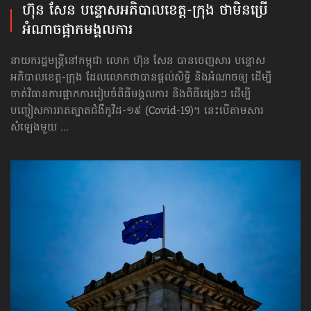
ហ៊ុន សែន បន្ទោស​អភិបាល​ខេត្ត-ក្រុង ថាមិនប្រើ​
អំណាច​ផ្អាកមង្គលការ
នាយករដ្ឋមន្ត្រីនៅកម្ពុជា លោក ហ៊ុន សែន បានចេញសារ បន្ទោស​
អភិបាល​ខេត្ត-ក្រុង ដែលលោកថាបាន​ផ្ដល់សិទ្ធិ និងអំណាចឲ្យ ដើម្បី
ចាត់វិធានការ​ផ្អាកការរៀបចំពិធីមង្គលការ និងពិធីផ្សេងៗ ដើម្បី
បញ្ចៀសការរាតត្បាត​ជំងឺកូវីដ-១៩ (Covid-19)។ នេះបើតាម​សារ
សំឡេងមួយ ...