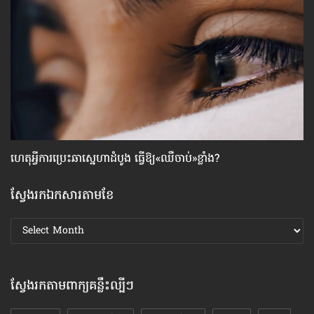
ហេតុអ្វី​ការប្រេះឆា​ស្នេហា​ដំបូង ធ្វើ​ឱ្យ​«ឈឺចាប់»​ខ្លាំង?
វិ
ស្វែងរកឯកសារតាមខែ
ស្វែងរក
ឯកសារ
តាមខែ
ស្វែងរកតាមពាក្យគន្លឹះល្បីៗ