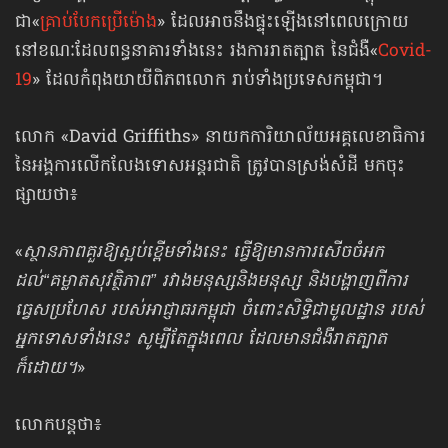
ជា«
គ្រាប់បែកប្រើម៉ោង
» ដែលអាចនឹងផ្ទុះឡើង​នៅពេលក្រោយ
នៅខណៈដែល​ពន្ធនាគារទាំងនេះ រងការរាតត្បាត នៃជំងឺ«
Covid-
19
» ដែលកំពុងយាយីពិភពលោក រាប់ទាំងប្រទេសកម្ពុជា។
លោក «David Griffiths» នាយកការិយាល័យអគ្គលេខាធិការ
នៃអង្គការលើកលែងទោសអន្តរជាតិ ត្រូវបានស្រង់សំដី មកចុះ
ផ្សាយថា៖
«
ស្ថានភាពគួរឱ្យស្អប់ខ្ពើមទាំងនេះ ធ្វើឱ្យមានការសើចចំអក
ដល់“គម្លាតសុវត្ថិភាព” រវាងមនុស្សនិងមនុស្ស និងបង្ហាញពីការ
ធ្វេសប្រហែស របស់អាជ្ញាធរកម្ពុជា ចំពោះសិទ្ធិជាមូលដ្ឋាន របស់
អ្នកទោសទាំងនេះ សូម្បីតែក្នុងពេល ដែលមានជំងឺរាតត្បាត
ក៏ដោយ។
»
លោកបន្តថា៖