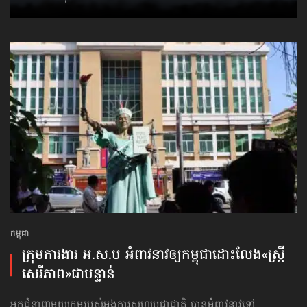
កម្ពុជា
ក្រុមការងារ អ.ស.ប អំពាវនាវ​ឲ្យកម្ពុជា​ដោះលែង​«ស្ត្រី
សេរីភាព»​ជាបន្ទាន់
អ្នកជំនាញមួយក្រុមរបស់អង្គការសហប្រជាជាតិ បានអំពាវនាវទៅ​