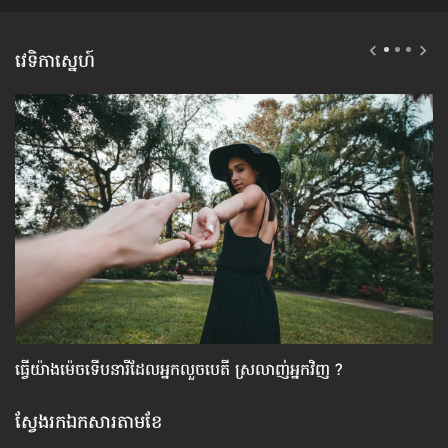
វេទិកាស្នេហ៍
ធ្វើ​យ៉ាងម៉េច​ទើប​នារី​ដែល​អ្នក​លួចបេតី ស្រលាញ់​អ្នកវិញ ?
រឿ
ស្វែងរកឯកសារតាមខែ