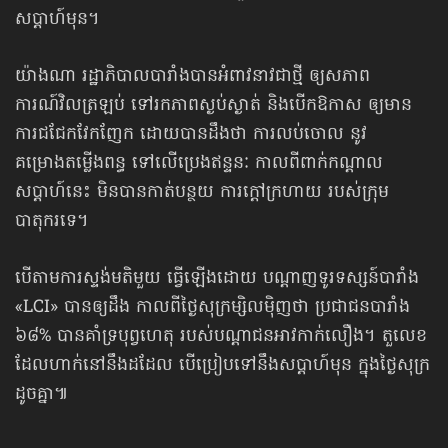
សប្ដាហ៍មុន។
យ៉ាងណា រដ្ឋាភិបាលបារាំងបានអំពាវនាវជាថ្មី ឲ្យសភាព
ការណ៍វិលត្រឡប់ ទៅរកភាពស្ងប់ស្ងាត់ និងបើកឱកាស ឲ្យមាន
ការជជែកវែកញែក ដោយបានដឹងថា ការលប់ចោល នូវ
គម្រោងតម្លើងពន្ធ ទៅលើប្រេងឥន្ទនៈ កាលពីពាក់កណ្ដាល
សប្ដាហ៍នេះ មិនបានកាត់បន្ថយ ការក្ដៅក្រហាយ របស់ក្រុម
បាតុករទេ។
បើតាមការស្ទង់មតិមួយ ធ្វើឡើងដោយ បណ្ដាញទូរទស្សន៍បារាំង
«LCI» បានឲ្យដឹង កាលពីថ្ងៃសុក្រ​ម្សិលម៉ិញ​ថា ប្រជាជនបារាំង
៦៨% បានគាំទ្របុព្វហេតុ របស់បណ្ដាជនអាវកាក់លឿង។ តួលេខ
ដែលហាក់នៅនឹងដដែល បើប្រៀបទៅនឹងសប្ដាហ៍មុន ក្នុងថ្ងៃសុក្រ
ដូចគ្នា៕