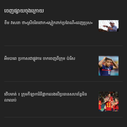
ចេញផ្សាយចុងក្រោយ
ខឹម វាសនា ថា«ស្រីចរិតថោក»​ស្លៀកពាក់ប្រពៃណី​«ដេញប្រុស»
អឹមបាពេ ប្រកាសជាផ្លូវការ ចាកចេញពីក្រុម ប៉ារីស
ថើបមាត់ ៖ ក្រុមកីឡាការិនី​ផ្អាកលេង​​បើប្រធានសហព័ន្ធ​មិន
លាឈប់