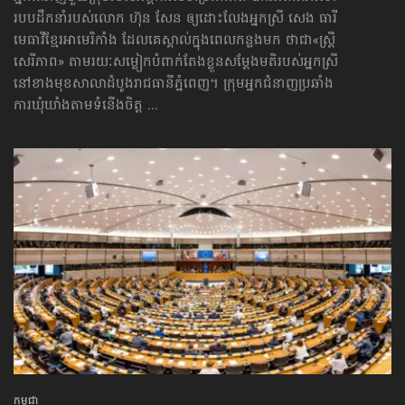
របបដឹកនាំរបស់លោក ហ៊ុន សែន ឲ្យដោះលែងអ្នកស្រី សេង ធារី
មេធាវីខ្មែរអាមេរិកាំង ដែលគេស្គាល់ក្នុងពេលកន្លងមក ថាជា«ស្ត្រី
សេរីភាព» តាមរយៈសម្លៀកបំពាក់តែងខ្លួនសម្ដែងមតិរបស់អ្នកស្រី
នៅខាងមុខសាលាដំបូងរាជធានីភ្នំពេញ។ ក្រុមអ្នកជំនាញប្រឆាំង
ការឃុំឃាំងតាមទំនើងចិត្ត ...
កម្ពុជា