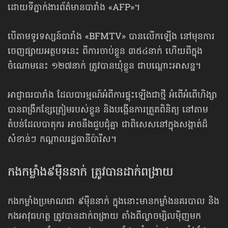
ដោយទីភ្នាក់ងារព័ត៌មានបារាំង «AFP»។
បើតាមទូរទស្សន៍បារាំង «BFMTV» បានលើកឡើង នៅមុន​ការ
ចេញ​ផ្សាយ​អត្ថបទនេះ ពីការចាប់ខ្លួន ៣៥៤នាក់ ហើយពីក្នុង
ចំណោមនេះ ១២៧នាក់ ត្រូវបានឃុំខ្លួន ជាបណ្ដោះអាសន្ន។
អាជ្ញាធរបារាំង ដែលបារម្មណ៍អំពីការផ្ទុះឡើងជាថ្មី អំពើអំពើហិង្សា
បានពង្រឹកខ្សែត្រៀមរបស់ខ្លួន និងបង្កើនការត្រួតពិនិត្យ នៅតាម
តំបន់ដែលបាតុករ អាចនឹងជួបជុំគ្នា ជាពិសេស​នៅក្នុងសង្កាត់​ដ៏
សំខាន់ៗ កណ្ដាលរដ្ឋធានីប៉ារីស។
កងកម្លាំង៩ម៉ឺននាក់ ត្រូវបានដាក់ពង្រាយ
កងកម្លាំងប្រមាណជា ៩ម៉ឺននាក់ ក្នុងនោះមានកម្លាំងនគរបាល និង
កងអាវុធហត្ថ ត្រូវបានដាក់ពង្រាយ តាំងពីល្ងាចម្សិលម៉ិញមក