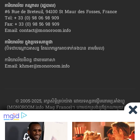
ការិយាល័យ កណ្ដាល (រដ្ឋបាល)
#6 Rue de Breteuil, 94100 St Maur des Fosses, France
Tél: + 33 (0) 98 06 98 909
Fax: + 33 (0) 98 56 98 909
Email:
contact@monoroom.info
ការិយាល័យ ក្នុង​ប្រទេស​កម្ពុជា
(បិទជាបណ្ដោះអាសន្ន តែលោកអ្នកអាចទាក់ទងបាន តាមមែល)
ការិយាល័យនិពន្ធ ជាខេមរភាសា
Email:
khmer@monoroom.info
© 2005-2025, រក្សាសិទ្ធិគ្រប់យ៉ាង ដោយទស្សនាវដ្ដី​មនោរម្យ.អាំងហ្វូ
(MONOROOM.info Mag France)។ ហាម​ដក​ស្រង់​នូវ​ផ្នែក​ណា​មួយ​ ឬ​ផ្នែក​
ទាំង​អស់ ​នៃ​ការ​ផ្សាយ​របស់​ទស្សនាវដ្ដី​​មនោរម្យ.អាំងហ្វូ យក​ទៅ​​បោះពុម្ព នៅ
លើក្រដាស ឬតាម​ប្រព័ន្ធ​អេឡិច​ត្រូនិច - ផ្សាយ​តាម​រលក​ធាតុអាកាស ឬតាមប្រព័ន្ធ
អេឡិចត្រូនិច - សរសេរ​ឡើង​វិញ ឬ​ចែក​ចាយ​ តាមវិធីណាក៏ដោយ ដោយ​គ្មាន​ការ​
យល់ព្រម ជា​លាយ​លក្ខណ៍​អក្សរ​ ពី​ចាងហ្វាង​ការ​ផ្សាយ​។
ផ្ទុយមកវិញ ដើម្បី​ទទួល​
បាននូវសិទ្ធិ​ទាំងនេះ សូម​ទាក់​ទង​មក​ទស្សនាវដ្ដី។