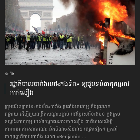
ដំណឹង
រដ្ឋាភិបាល​បារាំង​ហៅ​«កងទ័ព» ឲ្យជួប​ទប់​បាតុកម្ម​អាវ
កាក់​លឿង
ក្រុមដើរល្បាតនៃ«កងទ័ព»បារាំង ប្រឆាំងភេរវកម្ម នឹងត្រូវដាក់
ពង្រាយ ដើម្បីជួយពង្រឹកសណ្ដាប់ធ្នាប់ នៅថ្ងៃសៅរ៍ខាងមុខ ក្នុងក្រប
ខណ្ឌនៃបាតុកម្ម របស់បណ្ដាជនអាវកាក់លឿង ជាពិសេសដើម្បី
ការពារអាគារសាធារណៈ និងចំណុចសំខាន់ៗ ផ្សេងទៀត។ អ្នកនាំ
ពាក្យរដ្ឋាភិបាលបារាំង លោក «Benjamin ...