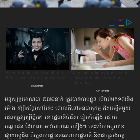
មនុស្សប្រមាណជា ២៧៨នាក់ ត្រូវបានចាប់ខ្លួន បើរាប់មកទល់នឹង
ម៉ោង ៩ព្រឹកថ្ងៃសៅរ៍នេះ ពោលគឺនៅមុនបាតុកម្ម ដ៏សម្បើមមួយ
ដែលត្រូវប្រព្រឹត្តិទៅ នៅរដ្ឋធានីប៉ារីស រៀបចំឡើង ដោយ
បណ្ដាជន ដែលពាក់អាវកាក់ពណ៌លឿង។ នេះបើតាមតួលេខ
ផ្សាយឲ្យដឹង ពីស្នងការដ្ឋាននគរបាលរដ្ឋធានី និងដកស្រង់បន្ត