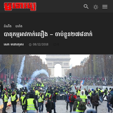
ដំណឹង
បារាំង
បាតុកម្ម​អាវ​កាក់​លឿង – ចាប់ខ្លួន​២៧៨នាក់
សេក មនោរកុមារ
08/12/2018
0