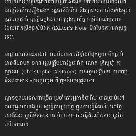
ដោយមានបន្ថែមដោយរថយន្ដពាសដែក បំពាក់ដោយរនាំងដែក
ជាច្រើនសិបគ្រឿងផង។ រដ្ឋធានីប៉ារីស និងប្រទេសបារាំងទាំងមូល
ត្រូវបានដាក់ ឲ្យស្ថិតក្នុងសភាពប្រុងប្រយ័ត្ន កម្រិតពណ៌ក្រហម
ដែលជាកម្រិតខ្ពស់បំផុត (Editor’s Note: មិនមែនភាពអាសន្ន
ទេ)។
អាជ្ញាធរបានអះអាងថា វាជាវិធានការដ៏ខ្លាំងបំផុតមួយ មិនធ្លាប់
មានពីមុនមក ខណៈរដ្ឋមន្ត្រីមហាផ្ទៃបារាំង លោក គ្រីស្តូហ្វ៍ កា
ស្តាណេ (Christophe Castaner) បានថ្លែងឡើងថា បាតុកម្ម
ទំនងជាមាន «ការចូលរួម ពីក្រុមនិយមជ្រុល»។
ស្ថានទូតបរទេសជាច្រើន ប្រចាំនៅរដ្ឋធានីប៉ារីស បានប្រាប់ទៅ
ពលរដ្ឋរបស់ផងខ្លួន ឲ្យធ្វើការប្រយ័ត្ន ក្នុងការធ្វើដំណើរ នៅថ្ងៃ
សៅរ៍នេះ ឬបើមិនមានការចាំបាច់ទេ ការធ្វើដំណើរនោះ គួរតែ
លើកពេល។