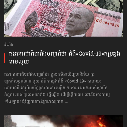
ដំណឹង
ធនាគារ​ជាតិ​បារាំង​បញ្ជាក់ថា ជំងឺ​«Covid-19»​កម្រឆ្លង​
តាមលុយ
ធនាគារ​ជាតិ​បារាំង​បញ្ជាក់ថា ខ្លួនរកមិនឃើញហនិភ័យ គួរ
ឲ្យកត់សម្គាល់ណាមួយ អំពី​ការឆ្លងជំងឺ «Covid-19» តាមរយៈ
ចរាចរណ៍ នៃរូបិយប័ណ្ណនានានោះឡើយ។ ការអះអាង​​របស់ស្ថាប័ន
កំពូល របស់ប្រទេសបារាំង ធ្វើឡើង ដើម្បីឆ្លើយតប ទៅនឹង​ការបារម្ភ​
ទាំងឡាយ ជុំវិញការកាន់ក្រដាសប្រាក់ ...