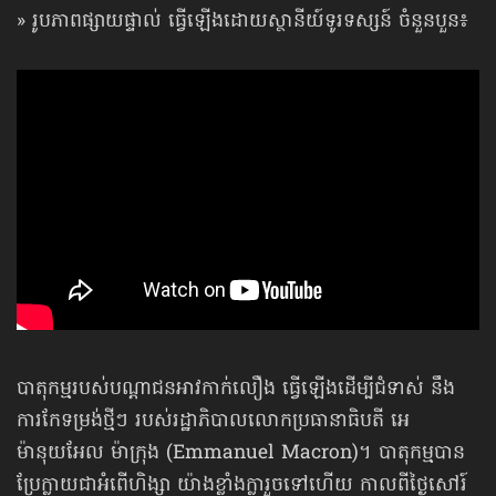
» រូបភាពផ្សាយផ្ទាល់ ធ្វើឡើងដោយស្ថានីយ៍ទូរទស្សន៍ ចំនួនបួន៖
បាតុកម្មរបស់បណ្ដាជនអាវកាក់លឿង ធ្វើឡើងដើម្បីជំទាស់ នឹង
ការកែទម្រង់ថ្មីៗ របស់រដ្ឋាភិបាលលោកប្រធានាធិបតី អេ
ម៉ានុយអែល ម៉ាក្រុង (Emmanuel Macron)។ បាតុកម្មបាន
ប្រែក្លាយជាអំពើហិង្សា យ៉ាងខ្លាំងក្លារួចទៅហើយ កាលពីថ្ងៃសៅរ៍