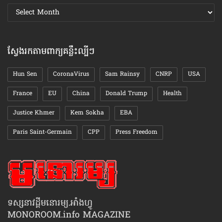
ស្វែងរក
ឯកសារ
តាមខែ
ស្វែងរកតាមពាក្យគន្លឹះល្បីៗ
Hun Sen
CoronaVirus
Sam Rainsy
CNRP
USA
France
EU
China
Donald Trump
Health
Justice Khmer
Kem Sokha
EBA
Paris Saint-Germain
CPP
Press Freedom
ទស្សនាវដ្ដីមនោរម្យ.អាំងហ្វូ
MONOROOM.info MAGAZINE