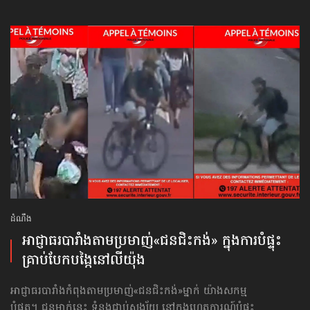
ដំណឹង
អាជ្ញាធរបារាំង​តាមប្រមាញ់​«ជនជិះកង់» ក្នុង​ការបំផ្ទុះ​
គ្រាប់បែក​បង្កៃ​នៅលីយ៉ុង
អាជ្ញាធរបារាំង​កំពុងតាមប្រមាញ់​«ជនជិះកង់»​ម្នាក់ យ៉ាងសកម្ម​
បំផុត។ ជនម្នាក់នេះ ទំនងជាប់សង្ស័យ នៅក្នុងហេតុការណ៍បំផ្ទុះ