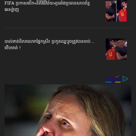
FIFA ប្រកាសបើក​«នីតិវិធីវិន័យ»​ប្រឆាំងប្រធានសហព័ន្ធ​
អេស្ប៉ាញ
បាល់ទាត់​ពិភពលោក​ផ្នែកស្រី៖ ប្រកួតឈ្នះរួច​ត្រូវបានចាប់…
ថើបមាត់ !