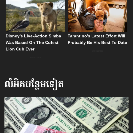
លំអិតបន្ថែមទៀត