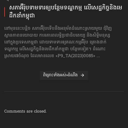
សភាអ៊ឺរ៉ុបទាមទារ​ឲ្យបន្ថែម​ទណ្ឌកម្ម លើសេដ្ឋកិច្ច​និងមេ
ដឹកនាំកម្ពុជា
នៅមុននេះបន្តិច សភាអ៊ឺរ៉ុបទើបនឹងអនុម័តដំណោះស្រាយមួយ ជុំវិញ
ស្ថានភាពនយោបាយ ការគោរព​លទ្ធិ​ប្រជាធិបតេយ្យ និងសិទ្ធិមនុស្ស
នៅក្នុងប្រទេសកម្ពុជា ដោយទាមទារឲ្យគណៈកម្មអ៊ឺរ៉ុប គ្រោងដាក់​
ទណ្ឌកម្ម លើសេដ្ឋកិច្ច​និងមេដឹកនាំកម្ពុជា បន្ថែមទៀត។ ដំណោះ
ស្រាយ៧ចំណុច ដែលមានលេខ «P9_TA(2023)0085» ...
ពិគ្រោះទាំងអស់»ដំណឹង
Comments are closed.