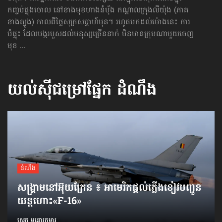
កញ្ចប់ផ្លុងចោល នៅខាងមុខហាងនំប៉័ង កណ្ដាលក្រុងលីយ៉ុង (ភាគ
ខាងត្បូង) កាលពីថ្ងៃសុក្រសប្ដាហ៍មុន។ រហូតមកដល់ម៉ោងនេះ ការ
បំផ្ទុះ ដែលបង្ករបួសដល់មនុស្សច្រើននាក់ មិនមានក្រុមណាមួយចេញ
មុខ ...
យល់ស៊ីជម្រៅផ្នែក
ដំណឹង
ដំណឹង
សង្គ្រាមនៅអ៊ុយក្រែន ៖ អាមេរិកផ្ដល់ភ្លើងខៀវបញ្ជូន
យន្តហោះ«F-16»
សេក មនោរកុមារ