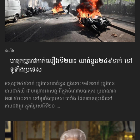
ដំណឹង
បាតុកម្ម​​អាវ​កាក់​​លឿង​ទី២៣​៖ ឃាត់ខ្លួន​២៤៩នាក់​ នៅ​
ទូទាំងប្រទេស
មនុស្ស២៤៩នាក់ ត្រូវបានឃាត់ខ្លួន ក្នុងនោះ១៨២នាក់ ត្រូវបាន
ចាប់ដាក់ឃុំ ជាបណ្ដោះអាសន្ន ពីក្នុងចំណោមបាតុករ ប្រមាណជា
២៧ ៩០០នាក់ នៅ​ទូទាំងប្រទេស បារាំង ដែលបានចុះដើរនៅ
តាមដងផ្លូវ ក្នុងថ្ងៃសៅរ៍ទី២០ ...