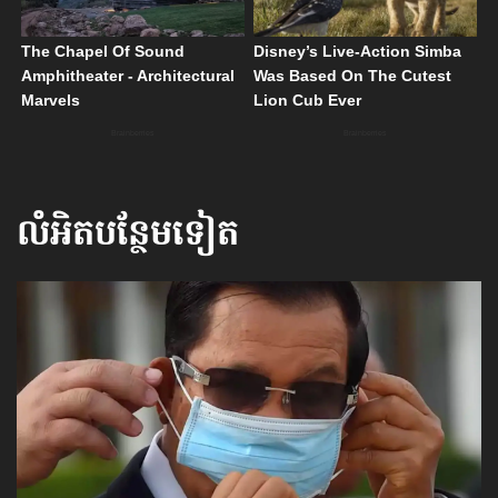
លំអិតបន្ថែមទៀត