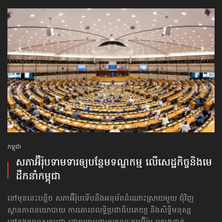
កម្ពុជា
សភាអ៊ឺរ៉ុបទាមទារ​ឲ្យបន្ថែម​ទណ្ឌកម្ម លើសេដ្ឋកិច្ច​និងមេ
ដឹកនាំកម្ពុជា
នៅមុននេះបន្តិច សភាអ៊ឺរ៉ុបទើបនឹងអនុម័តដំណោះស្រាយមួយ ជុំវិញ
ស្ថានភាពនយោបាយ ការគោរព​លទ្ធិ​ប្រជាធិបតេយ្យ និងសិទ្ធិមនុស្ស