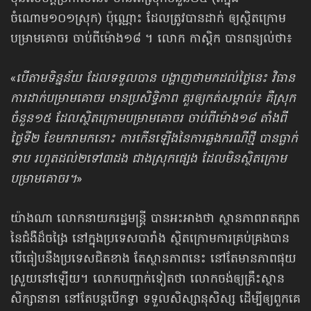
ចំណោម១០១ស្រុក) ប៉ុណ្ណោះ ដែលត្រូវបានដាក់ ឲ្យស្ថិតក្រោម
បម្រាមគោចរ ចាប់ពីម៉ោង១៨ ។ លោក កាស្តិក បានពន្យល់ថា៖
«
បើតាមទិន្នន័យ ដែលទទួលបាន បង្ហាញថាមកដល់ថ្ងៃនេះ វិធាន
ការដាក់បម្រាមគោចរ មានប្រសិទ្ធិភាព គួរឲ្យកត់សម្គាល់៖ គឺស្រុក
ចំនួន១៥ ដែលស្ថិតក្រោមបម្រាមគោចរ ចាប់ពីម៉ោង១៨ តាំងពី
ថ្ងៃទី២ ខែមករាមកនោះ ការកើនឡើងនៃការឆ្លងករណីថ្មី បានធ្លាក់
ទាប រហូតដល់២ទៅ៣ដង ជាងស្រុកផ្សេង ដែលមិនស្ថិតក្រោម
បម្រាមគោចរ។
»
យ៉ាងណា លោកនាយករដ្ឋមន្ត្រី បានអះអាងថា ស្ថានភាពរាតត្បាត
នៃជំងឺដ៏ចង្រៃ នៅក្នុងប្រទេសបារាំង ស្ថិតក្រោមការគ្រប់គ្រងបាន
បើធៀបនឹងប្រទេសជិតខាង តែស្ថានភាពនេះ នៅតែមានភាពផុយ
ស្រួយនៅឡើយ។ លោកបញ្ជាក់ទៀតថា លោកចង់ឲ្យគ្រឹះស្ថាន
សិក្សានានា នៅតែបន្តបើកទ្វា ទទួលសិស្សានុសិស្ស ដើម្បីឲ្យពួកគេ