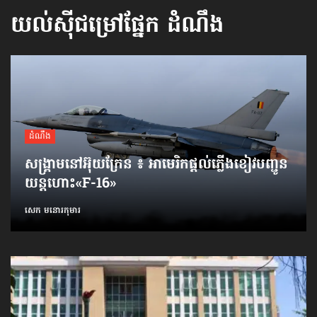
យល់ស៊ីជម្រៅផ្នែក
ដំណឹង
ដំណឹង
សង្គ្រាមនៅអ៊ុយក្រែន ៖ អាមេរិកផ្ដល់ភ្លើងខៀវបញ្ជូន
យន្តហោះ«F-16»
សេក មនោរកុមារ