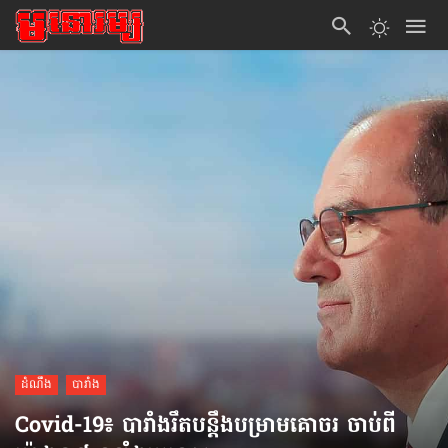
ដំណឹង
បារាំង
Covid-19៖ បារាំងរឹតបន្តឹងបម្រាមគោចរ ចាប់ពី