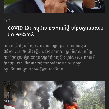
កម្ពុជា
COVID-19៖ កម្ពុជា​មាន​១ករណី​ថ្មី បន្ថែម​តួលេខ​សរុប
ដល់​១២៦នាក់
មកដល់ព្រឹកថ្ងៃអាទិត្យនេះ រាជាណាចក្រកម្ពុជា មានករណីឆ្លង
ជំងឺ«Covid-19» កើនឡើង ដល់​១២៦នាក់ បន្ទាប់ពីបានរកឃើញ​
ករណីឆ្លងមួយទៀត នៅក្នុង​សង្កាត់​ភ្នំពេញថ្មី ខណ្ឌសែនសុខ រាជធានី
ភ្នំពេញ។ នេះ បើតាមសេចក្ដីប្រកាសព័ត៌មាន របស់​ក្រសួង​
សុខាភិបាលកម្ពុជា។ សេចក្ដីប្រកាសព័ត៌មាន ...