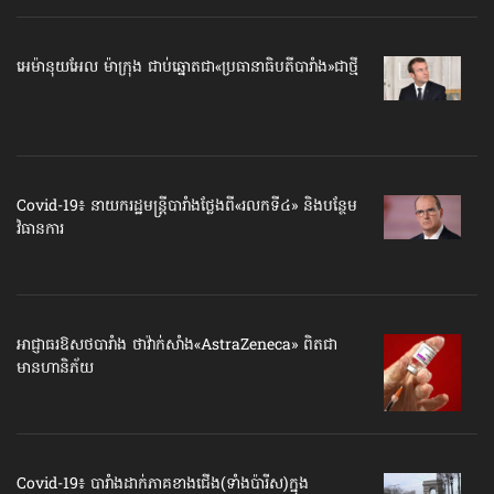
អេម៉ានុយអែល ម៉ាក្រុង ជាប់ឆ្នោតជា​«ប្រធានាធិបតី​បារាំង»​ជាថ្មី
Covid-19៖ នាយករដ្ឋមន្ត្រីបារាំង​ថ្លែងពី​«រលកទី៤» និងបន្ថែម​
វិធានការ
អាជ្ញាធរឱសថបារាំង ថា​វ៉ាក់សាំង​«AstraZeneca» ពិតជា​
មានហានិភ័យ
Covid-19៖ បារាំងដាក់ភាគខាងជើង​(ទាំង​ប៉ារីស)​ក្នុង