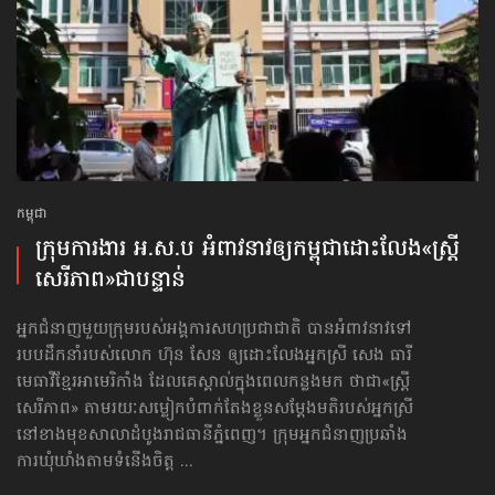
កម្ពុជា
ក្រុមការងារ អ.ស.ប អំពាវនាវ​ឲ្យកម្ពុជា​ដោះលែង​«ស្ត្រី
សេរីភាព»​ជាបន្ទាន់
អ្នកជំនាញមួយក្រុមរបស់អង្គការសហប្រជាជាតិ បានអំពាវនាវទៅ​
របបដឹកនាំរបស់លោក ហ៊ុន សែន ឲ្យដោះលែងអ្នកស្រី សេង ធារី
មេធាវីខ្មែរអាមេរិកាំង ដែលគេស្គាល់ក្នុងពេលកន្លងមក ថាជា«ស្ត្រី
សេរីភាព» តាមរយៈសម្លៀកបំពាក់តែងខ្លួនសម្ដែងមតិរបស់អ្នកស្រី
នៅខាងមុខសាលាដំបូងរាជធានីភ្នំពេញ។ ក្រុមអ្នកជំនាញប្រឆាំង
ការឃុំឃាំងតាមទំនើងចិត្ត ...