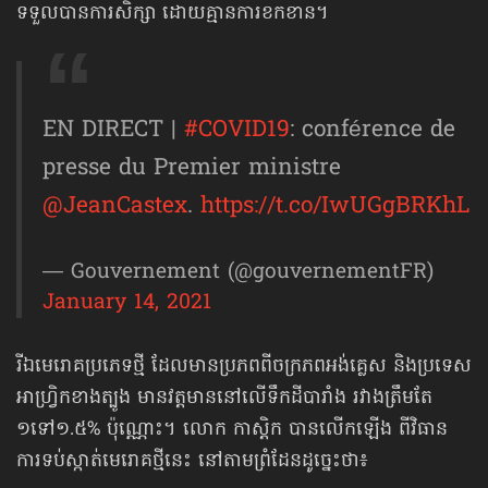
ទទួលបានការសិក្សា ដោយគ្មានការខកខាន។
EN DIRECT |
#COVID19
: conférence de
presse du Premier ministre
@JeanCastex
.
https://t.co/IwUGgBRKhL
— Gouvernement (@gouvernementFR)
January 14, 2021
រីឯមេរោគប្រភេទថ្មី ដែលមានប្រភពពីចក្រភពអង់គ្លេស និងប្រទេស​
អាហ្វ្រិកខាងត្បូង មានវត្តមាននៅលើទឹកដីបារាំង រវាងត្រឹមតែ
១ទៅ១.៥% ប៉ុណ្ណោះ។ លោក កាស្ដិក បានលើកឡើង ពីវិធាន
ការទប់ស្កាត់មេរោគថ្មីនេះ នៅតាមព្រំដែនដូច្នេះថា៖