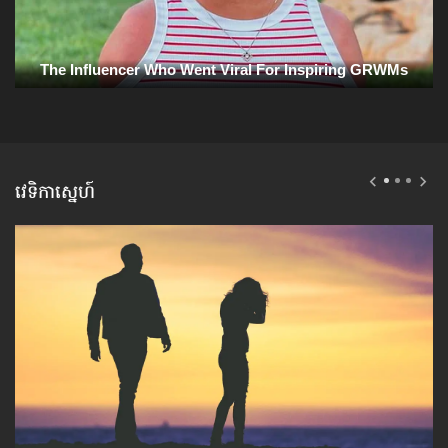
វេទិកាស្នេហ៍