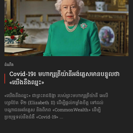
ដំណឹង
Covid-19៖ មហាក្សត្រីយ៉ានី​អង់គ្លេស​មាន​បន្ទូល​ថា
«យើងនឹងឈ្នះ»
«យើងនឹងឈ្នះ» ជាព្រះរាជឱង្កា របស់ព្រះមហាក្សត្រីយ៉ានី អេលី
ហ្សាប៊ែត ទី២ (Elizabeth II) ដើម្បីផ្ដល់កម្លាំងចិត្ត ទៅដល់
បណ្ដាជនអង់គ្លេស និងពិភព «CommonWealth» ដើម្បី
ប្រយុទ្ធទល់នឹងជំងឺ «Covid-19» ...