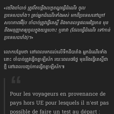
«
យើងចាំបាច់ ត្រូវរឹតបន្តឹងលក្ខខណ្ឌធ្វើដំណើរ ចូល
ប្រទេសបារាំង។ គ្រប់អ្នកដំណើរទាំងអស់ មកពីប្រទេស​នៅក្រៅ
សហភាពអ៊ឺរ៉ុប ចាំបាច់ត្រូវធ្វើតេស្ដិ៍ និងមានលទ្ធផលអវិជ្ជមាន មុន
នឹងអនុញ្ញាតឲ្យចូលក្នុងយន្ដហោះ ឬនាវា (ដែលធ្វើដំណើរ ទៅកាន់
ប្រទេស​បារាំង)។
»
លោកបន្ថែមថា នៅពេលមកដល់លើទឹកដីបារាំង អ្នកដំណើរទាំង
នោះ ចាំបាច់ត្រូវធ្វើចត្តាឡីស័ក រយៈពេល៧ថ្ងៃ មុននឹងធ្វើតេស្ដិ៍ជា
ថ្មី នៅពេលបញ្ចប់​ការធ្វើចត្តាឡីស័ក៕
Pour les voyageurs en provenance de
pays hors UE pour lesquels il n’est pas
possible de faire un test au départ :