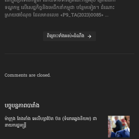
នៅក្នុងប្រទេសកម្ពុជា ដោយទាមទារឲ្យគណៈកម្មអ៊ឺរ៉ុប គ្រោងដាក់​
ទណ្ឌកម្ម លើសេដ្ឋកិច្ច​និងមេដឹកនាំកម្ពុជា បន្ថែមទៀត។ ដំណោះ
ស្រាយ៧ចំណុច ដែលមានលេខ «P9_TA(2023)0085» ...
ពិគ្រោះទាំងអស់»ដំណឹង
Comments are closed.
បច្ចុបន្នភាពបារាំង
ម៉ាក្រុង តែងតាំង អេលីហ្សាប៊ែត ប៊ន (ទំនោរឆ្វេងនិយម) ជា
នាយករដ្ឋមន្ត្រី