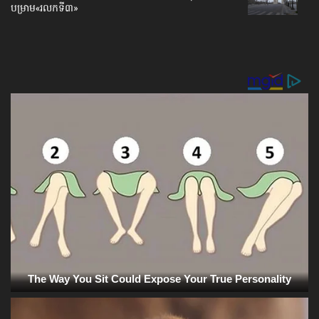
បម្រាម«រលកទី៣»