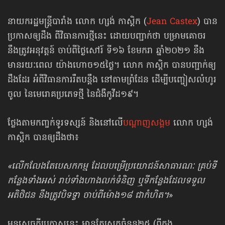
នាយករដ្ឋមន្ត្រីបារាំង លោក ហ្សង់ កាស្ដិក (
Jean Castex
) បាន
ប្រកាសឲ្យដឹង ពីវិធានការថ្មីនេះ ដោយបញ្ជាក់ថា បម្រាមគោចរ
នឹងត្រូវអនុវត្តន៍ ចាប់ពីថ្ងៃសៅរ៍ ទី១៦ ខែមករា ឆ្នាំ២០២១ នឹង
មានរយៈពេល យ៉ាងហោច១៥ថ្ងៃ។ លោក កាស្តិក បានបញ្ជាក់ឲ្យ
ដឹងដែរ អំពីវិធានការរឹតបន្តឹង នៅតាមព្រំដែន ដើម្បីបញ្ចៀសលំហូរ
ចូល នៃមេរោគប្រភេទថ្មី នៃជំងឺកូវីដ១៩។
ថ្លែង​តាមកញ្ចក់ទូរទស្សន៍ និងនៅលើ
បណ្ដាញសង្គម
លោក ហ្សង់
កាស្តិក បានឲ្យដឹងថា៖
«លើកលែងតែបេសកកម្ម ដែលបម្រើប្រយោជន៍​សាធារណៈ គ្រប់ទី
កន្លែងទាំងអស់ រាប់ទាំងហាងលក់ទំនិញ ឬទីកន្លែងដែល​ទទួល​
អតិថិជន នឹងត្រូវបិទទ្វា ចាប់ពី​ម៉ោង១៨ ជាកំហិត។
»
មុនសេចក្ដីប្រកាសនេះ មានតែស្រុកចំនួន២៥ (ពីក្នុង