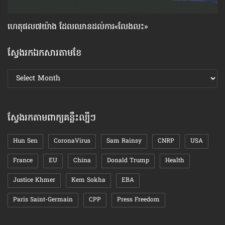
ហេតុផល៧យ៉ាង ដែល​ឈាន​ដល់​ការ«លែងលះ»
ហេ
ស្វែងរកឯកសារតាមខែ
ស្វែងរក
ឯកសារ
តាមខែ
ស្វែងរកតាមពាក្យគន្លឹះល្បីៗ
Hun Sen
CoronaVirus
Sam Rainsy
CNRP
USA
France
EU
China
Donald Trump
Health
Justice Khmer
Kem Sokha
EBA
Paris Saint-Germain
CPP
Press Freedom