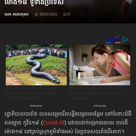
ម៉ោង១៨ ទូទាំងប្រទេស
សេក មនោរកុមារ
15/01/2021
0
រដ្ឋាភិបាលបារាំង បានសម្រេចរឹតបន្តឹងបម្រាមបន្ថែម នៅចំពោះជំងឺ
រាតត្បាត កូវីដ១៩ (
Covid-19
) ដោយដាក់បម្រាមគោចរ ចាប់ពី
ម៉ោង១៨ នៅគ្រប់ស្រុកភូមិទាំងអស់ នៃប្រទេសបារាំងដីគោក។