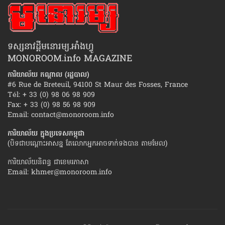
ទស្សនាវដ្ដីមនោរម្យ.អាំងហ្វូ
MONOROOM.info MAGAZINE
ការិយាល័យ កណ្ដាល (រដ្ឋបាល)
#6 Rue de Breteuil, 94100 St Maur des Fosses, France
Tél: + 33 (0) 98 06 98 909
Fax: + 33 (0) 98 56 98 909
Email:
contact@monoroom.info
ការិយាល័យ ក្នុង​ប្រទេស​កម្ពុជា
(បិទជាបណ្ដោះអាសន្ន តែលោកអ្នកអាចទាក់ទងបាន តាមមែល)
ការិយាល័យនិពន្ធ ជាខេមរភាសា
Email:
khmer@monoroom.info