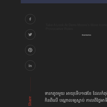
ទារកតូចមួយ អាយុទើប​១៧ខែ ដែលកំពុងលេ
Share
កិនពីលើ បណ្ដាលឲ្យស្លាប់ កាលពីថ្ងៃអាទ