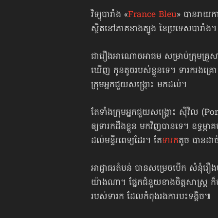
វិទ្យុបារាំង «
France Bleu
» បានរាយកា
ស្ថិតនៅភាគខាងត្បូង នៃប្រទេសបារាំង។
ជារឿងអាណោចអាធម សម្រាប់ក្រុមគ្រួសារ
ឃើញ កូនតូចរបស់ខ្លួនទេ។ ទារករងគ្រោះ 
ក្រុម​អ្នកជួយសង្ក្រោះ មកដល់។
តែទាំងក្រុមអ្នកជួយសង្គ្រោះ ស៊ីវិល (P
ឲ្យទារកដឹងខ្លួន មកវិញបានទេ។ ឧទ្ធម្ភាគ
ដល់មន្ទីរពេទ្យដែរ។ តែ
ទារក
តូច បានដាច
អាជ្ញាធរតំបន់ បានសម្រេចបើក សំនុំរឿងម
យ៉ាងណា។ ផ្នែកជំនួយខាងចិត្តសាស្ត្រ ក៏បាន
របស់ទារក ដែលកំពុងរងការបះទង្គិច៕