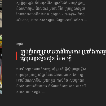
សូម្បីកូន​ក្មេង ក៏មិនទុកជីវិត ឲ្យរស់ដែរ! ជាឧក្រិដ្ឋកម្ម
ដ៏សាហាវមួយ ដែលបានប្រហារ​ជីវិត ក្រុមគ្រួសារមួយ
ដែលមានសមាជិក៦នាក់ ក្នុងក្រុង «Celaya» នៃរដ្ឋ
«Guanajuato» ភាគកណ្ដាល​នៃប្រទេសម៉ិចសិក។ ...
កម្ពុជា
ក្រុងភ្នំពេញ​ព្រមាន​ចាត់វិធានការ ប្រឆាំង​ការជួប
ធ្វើបុណ្យ​ឧទ្ទិសជូន កែម ឡី
ជនទាំងឡាយណា ដែលជួបជុំគ្នា ដើម្បីធ្វើបុណ្យឧទ្ទិស
ឬបុណ្យគម្រប់ខួប៤ឆ្នាំ នៃ​មរណភាព​​លោក កែម ឡី
នៅ​បរិវេណ​ស្ថានីយប្រេងឥន្ធនៈកាល់តិច ស្តុបបូកគោ
នឹងរង​ការចាត់​វិធានការ ពីសំណាក់អាជ្ញាធរ។ នេះ បើ
តាមការលើកឡើង ...