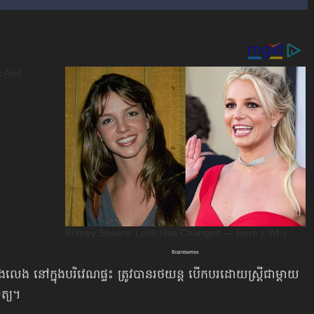
ង នៅក្នុងបរិវេណផ្ទះ ត្រូវបានរថយន្ដ បើកបរដោយស្ត្រីជាម្ដាយ
ិត្យ។