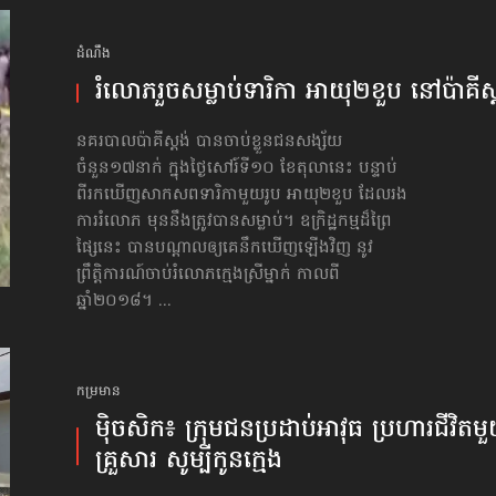
ដំណឹង
រំលោភ​រួចសម្លាប់​ទារិកា អាយុ២ខួប នៅប៉ាគីស្
នគរបាលប៉ាគីស្ដង់ បានចាប់ខ្លួនជនសង្ស័យ
ចំនួន១៧នាក់ ក្នុងថ្ងៃសៅរ៍ទី១០ ខែតុលានេះ បន្ទាប់
ពីរកឃើញសាកសពទារិកាមួយរូប អាយុ២ខួប ដែលរង
ការរំលោភ មុននឹងត្រូវបានសម្លាប់។ ឧក្រិដ្ឋកម្មដ៏ព្រៃ
ផ្សៃនេះ បានបណ្ដាល​ឲ្យគេនឹកឃើញឡើងវិញ នូវ
ព្រឹត្តិការណ៍​ចាប់រំលោភ​ក្មេងស្រីម្នាក់ កាលពី
ឆ្នាំ២០១៨។ ...
កម្រមាន
ម៉ិចសិក៖ ក្រុមជនប្រដាប់អាវុធ ប្រហារជីវិតម
គ្រួសារ សូម្បីកូន​ក្មេង