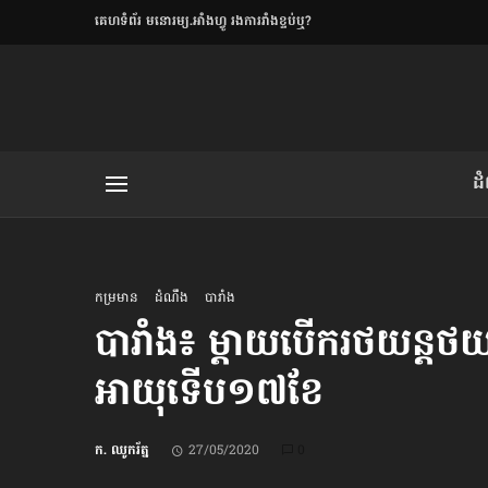
​គេហទំព័រ មនោរម្យ.អាំងហ្វូ រងការរាំងខ្ទប់ឬ?
ិយមិត្ត
ដ
យមិត្ត៖ «កាមតណ្ហា​
លិខិតប្រិយមិត្ត៖ «អំពីទោសៈ»
កម្រមាន
ដំណឹង
បារាំង
បារាំង៖ ម្ដាយបើករថយន្ដថយ 
អាយុទើប​១៧ខែ
រថ្មីចុងក្រោយ
ខឹម វាសនា ថា«ស្រី
ក. ឈូករ័ត្ន
27/05/2020
0
ចរិតថោក»​ស្លៀកពាក់