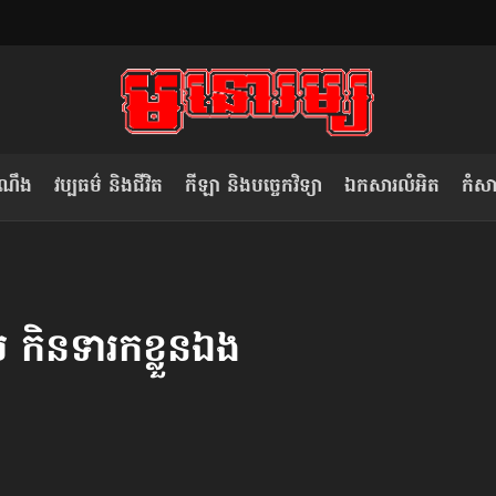
ំណឹង
វប្បធម៌ និងជីវិត
កីឡា និងបច្ចេកវិទ្យា
ឯកសារលំអិត
កំសាន
សម រង្ស៊ី៖ កម្ពុជាគួរមើលគំរូ​តាម​
លិខិតប្រិយមិត្ត៖ «កាមតណ្ហា​
វៀតណាម ក្នុង​ការប្តូរ​មេដឹកនាំ របស់​
មនុស្ស»
កិន​ទារក​ខ្លួនឯង
ខ្លួន