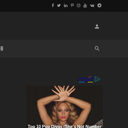
្ដ
លិខិតប្រិយមិត្ត៖ «អំពីទោសៈ»