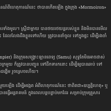
រណ៍ពីហេតុការណ៍នេះ ថាបានកើតឡើង ក្នុងក្រុង «Mormoiron»
ទាំងមូល។ ស្ត្រីជាម្ដាយ បានថយរថយន្ដ​របស់​ខ្លួន និងមិនបានមើល
ដែលលែងដឹងខ្លួន​ទៅហើយ ត្រូវបាននាំចូល ទៅក្នុងផ្ទះ ដើម្បីរងចាំ
ompier) និងក្រុមសង្គ្រោះឡានពេទ្យ (Samu) សុទ្ធ​តែ​មិនអាចដាស់
ចក្រមួយ ក៏ត្រូវបាន​បញ្ជូន ទៅដឹកទារកនោះ ដើម្បីឲ្យបាន​​ឆាប់ ទៅ
់​ដង្ហើម រួចស្រេចហើយ។
ួយឡើង ដើម្បីអង្កេត អំពីហេតុការណ៍នេះ ថាពិត​ជា«ឧប្បត្តិហេតុ» ឬ
ធ្វើអន្តរាគមន៍ ក្នុងពេល​​បន្តបន្ទាប់មកដែរ សម្រាប់ក្រុមគ្រួសារ