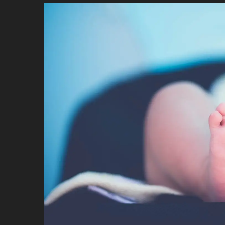
ប្រពៃណី​«ដេញប្រុស»
អឹមបាពេ ប្រកាសជាផ្លូវការ
ចាកចេញពីក្រុម ប៉ារីស
ថើបមាត់ ៖ ក្រុមកីឡាការិនី​
ផ្អាកលេង​​បើប្រធានសហព័ន្ធ​
មិនលាឈប់