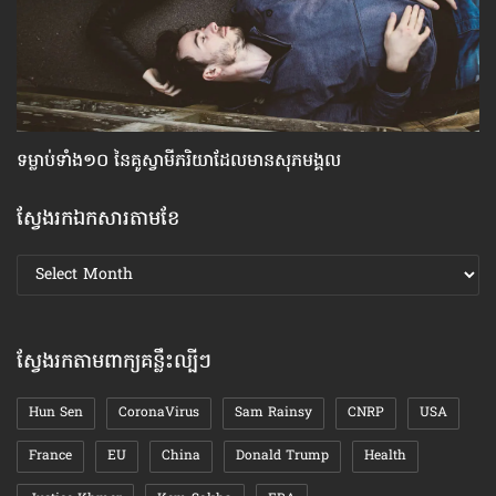
ទម្លាប់​ទាំង១០ នៃ​គូ​ស្វាមី​ភរិយា​ដែល​មាន​សុភមង្គល
វិ
ស្វែងរកឯកសារតាមខែ
ស្វែងរក
ឯកសារ
តាមខែ
ស្វែងរកតាមពាក្យគន្លឹះល្បីៗ
Hun Sen
CoronaVirus
Sam Rainsy
CNRP
USA
France
EU
China
Donald Trump
Health