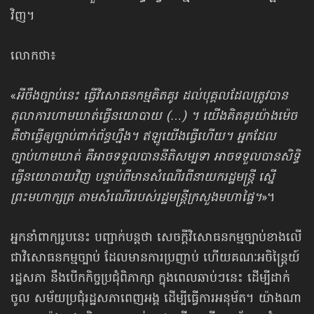
វិញ។
លោកថា៖
«
អីចឹងច្បាប់នេះ ធ្វើវិសោធនកម្មគិតគូរ ដល់បុគ្គលដែលត្រូវបាន
តុលាការហាមឃាត់ធ្វើនយោបាយ (…) ។ យើងគិតគូរយ៉ាងម៉េច
គឺថាធ្វើឲ្យច្បាប់ពាក់ព័ន្ធហ្នឹង។ ឥឡូយើងធ្វើហើយ។ អ្នកដែល
ច្បាប់ហាមឃាត់ គឺអាចទទួលបាននីតិសម្បទា អាចទទួលបានសិទ្ធិ
ធ្វើនយោបាយវិញ បន្ទាប់ពីមានសំណើរពីនាយករដ្ឋមន្ត្រី ស្នើ
ព្រះមហាក្សត្រ តាមសំណើររបស់រដ្ឋមន្ត្រីក្រសួងមហាផ្ទៃ។
»។
អ្នកនាំពាក្យរូបនេះ បញ្ជាក់បន្តថា សេចក្តីវិសោធនកម្មច្បាប់ខាងលើ
ជាវិសោធនកម្មច្បាប់ ដែលមានការប្រញាប់ ហើយគណៈអចិន្ត្រៃយ៍
រដ្ឋសភា នឹងបើកកិច្ចប្រជុំពិភាក្សា ក្នុងពេលឆាប់ៗនេះ ដើម្បីដាក់
ចូល សម័យប្រជុំរដ្ឋសភាពេញអង្គ ដើម្បីធ្វើការអនុម័ត។ យ៉ាងណា