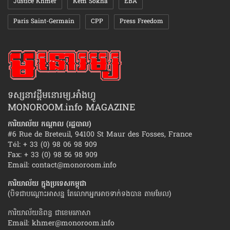
Justice Khmer
Kem Sokha
EBA
Paris Saint-Germain
CPP
Press Freedom
ទស្សនាវដ្ដីមនោរម្យ.អាំងហ្វូ
MONOROOM.info MAGAZINE
ការិយាល័យ កណ្ដាល (រដ្ឋបាល)
#6 Rue de Breteuil, 94100 St Maur des Fosses, France
Tél: + 33 (0) 98 06 98 909
Fax: + 33 (0) 98 56 98 909
Email:
contact@monoroom.info
ការិយាល័យ ក្នុង​ប្រទេស​កម្ពុជា
(បិទជាបណ្ដោះអាសន្ន តែលោកអ្នកអាចទាក់ទងបាន តាមមែល)
ការិយាល័យនិពន្ធ ជាខេមរភាសា
Email:
khmer@monoroom.info