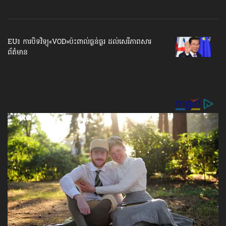
EU៖ ការបិទវិទ្យុ«VOD»ប៉ះពាល់ធ្ងន់ធ្ងរ ដល់សេរីភាព​សារ
ព័ត៌មាន