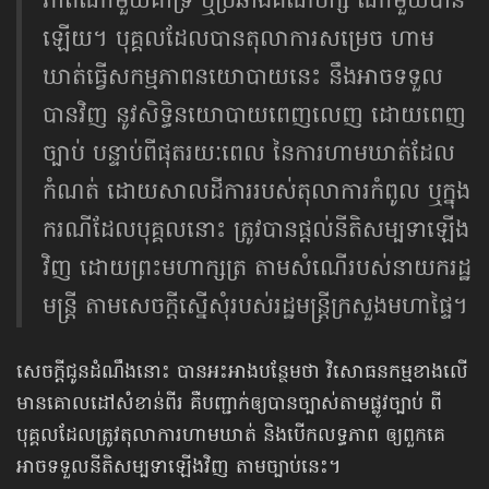
ភាពណាមួយគាំទ្រ ឬប្រឆាំងគណបក្ស ណាមួយបាន
ឡើយ។ បុគ្គលដែលបានតុលាការសម្រេច ហាម
ឃាត់ធ្វើសកម្មភាពនយោបាយនេះ នឹងអាចទទួល
បានវិញ នូវសិទ្ធិនយោបាយពេញលេញ ដោយពេញ
ច្បាប់ បន្ទាប់ពីផុតរយៈពេល ​នៃការហាមឃាត់ដែល
កំណត់ ដោយសាលដីការរបស់តុលាការកំពូល ឬក្នុង
ករណីដែលបុគ្គលនោះ ត្រូវបានផ្តល់នីតិសម្បទាឡើង
វិញ ដោយព្រះមហា​ក្សត្រ តាមសំណើរបស់នាយករដ្ឋ
មន្ត្រី តាមសេចក្តីស្នើសុំរបស់រដ្ឋមន្ត្រីក្រសួងមហាផ្ទៃ។
សេចក្ដីជូនដំណឹងនោះ បានអះអាងបន្ថែមថា វិសោធនកម្មខាងលើ
មានគោលដៅសំខាន់ពីរ គឺបញ្ជាក់ឲ្យបានច្បាស់តាមផ្លូវច្បាប់ ពី
បុគ្គលដែលត្រូវតុលាការហាមឃាត់ និងបើកលទ្ធភាព ឲ្យពួកគេ
អាចទទួលនីតិសម្បទាឡើងវិញ តាមច្បាប់នេះ។