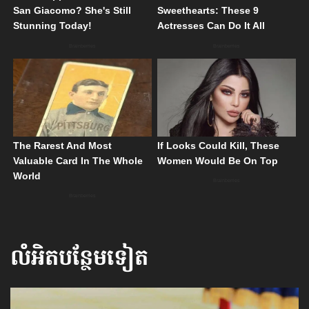
លំអិតបន្ថែមទៀត