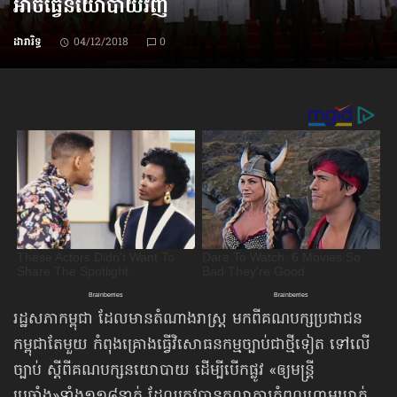
អាច​ធ្វើ​នយោបាយ​វិញ
ដារារិទ្ធ
04/12/2018
0
រដ្ឋសភាកម្ពុជា ដែលមានតំណាងរាស្ត្រ មកពីគណបក្សប្រជាជន
កម្ពុជាតែមួយ កំពុងគ្រោងធ្វើវិសោធនកម្មច្បាប់ជាថ្មីទៀត ទៅលើ
ច្បាប់ ស្ដីពីគណបក្សនយោបាយ ដើម្បីបើកផ្លូវ «ឲ្យមន្ត្រី