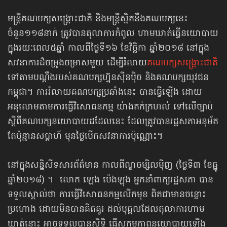
មន្ត្រីគណបក្សសង្គ្រោះជាតិ និងមន្ត្រីស្និតនឹងគណបក្សនេះ
ចំនួន១១៨នាក់ ត្រូវបានតុលាការកំពូល ហាមឃាត់ធ្វើនយោបាយ
ក្នុងរយៈពេល៥ឆ្នាំ កាលពីថ្ងៃទី១៦ ខែវិច្ឆិកា ឆ្នាំ២០១៨ នៅក្នុង
សវនាការដ៏ចម្រូងចម្រាសមួយ ដើម្បីរំលាយ
គណបក្សសង្គ្រោះជាតិ
ទៅតាមបណ្ដឹងរបស់គណបក្សហ្វ៊ុនស៊ីនប៉ិច និងគណបក្សយុវជន
កម្ពុជា។ ការរំលាយគណបក្សប្រឆាំងនេះ បានធ្វើឡើង ដោយ
អនុលោមតាមការធ្វើវិសោធនកម្ម យ់ាងតក់ក្រហល់ ទៅលើច្បាប់
ស្ដីពីគណបក្សនយោបាយដដែលនេះ ដែលត្រូវបានរដ្ឋសភាអនុម័ត
តែប៉ុន្មានសប្ដាហ៍ មុនថ្ងៃបើកសវនាការប៉ុណ្ណោះ។
នៅក្នុងសន្និសីទសារព័ត៌មាន កាលពីល្ងាចម្សិលម៉ិញ (ថ្ងៃទី៣ ខែធ្នូ
ឆ្នាំ២០១៨) ។ លោក ឡេង ប៉េងឡុង អ្នកនាំពាក្យរដ្ឋសភា បាន
ទទួលស្គាល់ថា ការធ្វើវិសោធនកម្មលើកមុខ ពិតជាមានចន្លោះ
ប្រហោង ដោយមិនបានគិតគូរ ដល់បុគ្គលដែលតុលាការហាម
ឃាត់នោះ អាចទទួលបានសិទ្ធិ ធ្វើសកម្មភាពនយោបាយឡើង