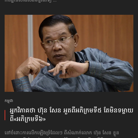
ការដ្ឋានសាងសង់មន្ទីរពេទ្យ ...
កម្ពុជា
អ្នកវិភាគថា ហ៊ុន សែន អួត​ពីអភិក្រម​ទី៥ តែមិន​ទម្លាយ​
ពី​«អភិ​ក្រម​ទី៦»
នៅចំពោះការលើកឡើងច្រំដែលៗ ពីសំណាក់លោក ហ៊ុន សែន ខ្លួន