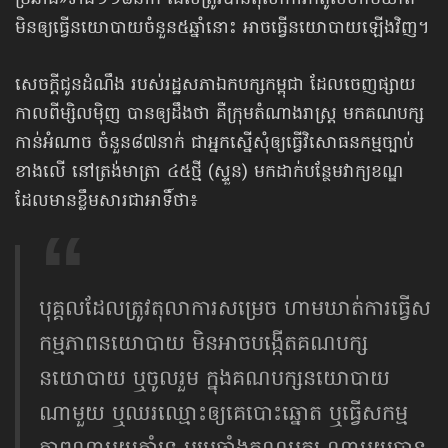
ប្រឆាំង»ទាំង១១៨នាក់ ដែលត្រូវបានតុលាការកំពូលហាមឃាត់
មិនឲ្យធ្វើនយោបាយចំនួន៥ឆ្នាំនោះ អាចធ្វើនយោបាយឡើងវិញ។
សេចក្ដីជូនដំណឹង របស់រដ្ឋសភាឯកបក្សកម្ពុជា ដែលចេញផ្សាយ
កាលពីម្សិលម៉ិញ បានឲ្យដឹងថា គឺក្រុមតំណាងរាស្ត្រ មកគណបក្ស
កាន់អំណាច ចំនួន៨៧នាក់ ជាអ្នកស្នើសុំឲ្យធ្វើវិសោធនកម្មច្បាប់
ខាងលើ នៅត្រង់មាត្រា ៤៥ថ្មី (ស្ទួន) មកដាក់បន្ថែមវាក្យខណ្ឌ
ដែលមានខ្លឹមសារជាអាទិ៍ថា៖
បុគ្គលដែលត្រូវតុលាការសម្រេច ហាមឃាត់ការធ្វើស
កម្មភាពនយោបាយ មិនអាចបង្កើតគណបក្ស
នយោបាយ ឬចូលរួម ក្នុងគណបក្សនយោបាយ
ណាមួយ ឬឈរឈ្មោះឲ្យគេបោះឆ្នោត ឬធ្វើសកម្ម