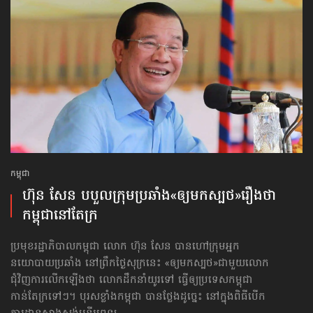
កម្ពុជា
ហ៊ុន សែន បបួល​ក្រុមប្រឆាំង​«ឲ្យមកស្បថ»រឿងថា
កម្ពុជានៅតែក្រ
ប្រមុខរដ្ឋាភិបាលកម្ពុជា លោក ហ៊ុន សែន បានហៅក្រុមអ្នក
នយោបាយប្រឆាំង នៅព្រឹកថ្ងៃសុក្រនេះ «ឲ្យមកស្បថ»ជាមួយលោក
ជុំវិញការលើកឡើងថា លោកដឹកនាំយូរទៅ ធ្វើឲ្យប្រទេសកម្ពុជា​
កាន់តែក្រទៅៗ។ បុរសខ្លាំងកម្ពុជា បានថ្លែងដូច្នេះ នៅក្នុងពិធីបើក