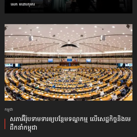
សេក មនោរកុមារ
កម្ពុជា
សភាអ៊ឺរ៉ុបទាមទារ​ឲ្យបន្ថែម​ទណ្ឌកម្ម លើសេដ្ឋកិច្ច​និងមេ
ដឹកនាំកម្ពុជា