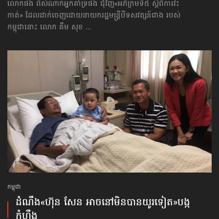
លោកផង ពីសំណាក់អ្នកគាំទ្រ​ផង ជុំវិញ«អភិក្រមទី៥ ស្ដីពីការវះ
កាត់» ដែលដាក់ចេញ​ដោយនាយករដ្ឋមន្ត្រីបីទសវត្សន៍ជាង របស់
កម្ពុជានោះ លោក គឹម សុខ ...
កម្ពុជា
ដំណឹង​«ហ៊ុន សែន អាចនៅមិនបានយូរទៀត»​បង្ក
កំហឹង