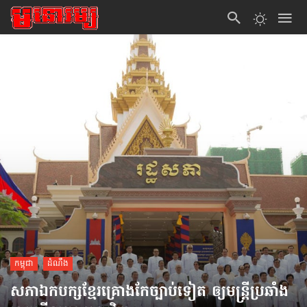
កម្ពុជា
ដំណឹង
សភា​ឯកបក្ស​ខ្មែរគ្រោង​កែ​ច្បាប់​ទៀត ឲ្យ​មន្ត្រី​ប្រឆាំង​