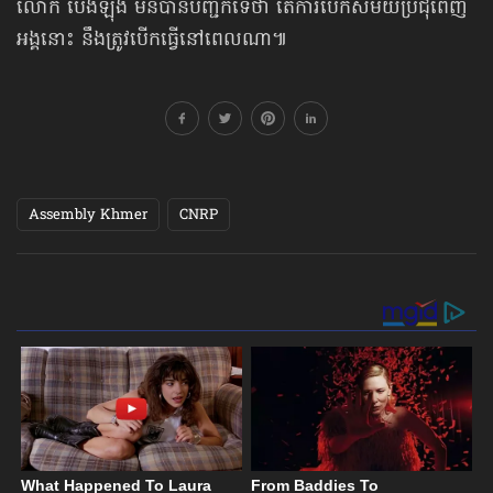
លោក ប៉េងឡុង មិនបានបញ្ជក់ទេថា តើការបើកសម័យប្រជុំពេញ
អង្គនោះ នឹងត្រូវបើកធ្វើនៅពេលណា៕
Assembly Khmer
CNRP