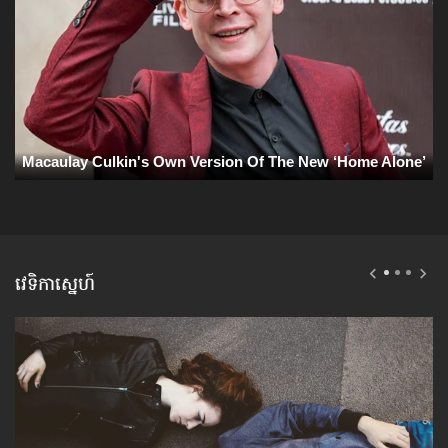
វេទិកាស្នេហ៍