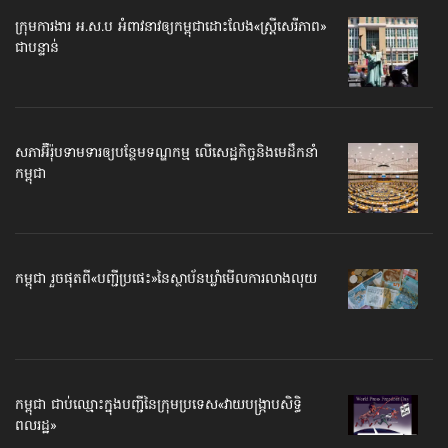
ក្រុមការងារ អ.ស.ប អំពាវនាវ​ឲ្យកម្ពុជា​ដោះលែង​«ស្ត្រីសេរីភាព»​
ជាបន្ទាន់
សភាអ៊ឺរ៉ុបទាមទារ​ឲ្យបន្ថែម​ទណ្ឌកម្ម លើសេដ្ឋកិច្ច​និងមេដឹកនាំ
កម្ពុជា
កម្ពុជា រួចផុតពី«បញ្ជីប្រផេះ»​នៃស្ថាប័ន​ឃ្លាំមើល​ការលាងលុយ
កម្ពុជា ជាប់ឈ្មោះ​​ក្នុងបញ្ជី​​នៃក្រុមប្រទេស​«វាយបង្ក្រាប​សិទ្ធិ
ពលរដ្ឋ»