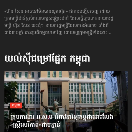
«ហ៊ុន សែន អាចនៅមិនបានយូរទៀត» ជាការបង្ហើបចេញ ដោយ
ក្រុមមន្ត្រីជាន់ខ្ពស់គណបក្សសង្គ្រោះជាតិ ដែលធ្វើឲ្យលោកនាយករដ្ឋ
មន្ត្រី ហ៊ុន សែន ឆេះដុំ។ នាយករដ្ឋមន្ត្រីដែលកាន់អំណាច តាំងពី
ជាង៣០ឆ្នាំ បានប្រតិកម្ម​តបទៅវិញ ដោយឲ្យក្រុមមន្ត្រីទាំងនោះ ...
យល់ស៊ីជម្រៅផ្នែក
កម្ពុជា
កម្ពុជា
ក្រុមការងារ អ.ស.ប អំពាវនាវ​ឲ្យកម្ពុជា​ដោះលែង​
«ស្ត្រីសេរីភាព»​ជាបន្ទាន់