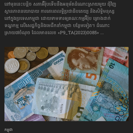
នៅមុននេះបន្តិច សភាអ៊ឺរ៉ុបទើបនឹងអនុម័តដំណោះស្រាយមួយ ជុំវិញ
ស្ថានភាពនយោបាយ ការគោរព​លទ្ធិ​ប្រជាធិបតេយ្យ និងសិទ្ធិមនុស្ស
នៅក្នុងប្រទេសកម្ពុជា ដោយទាមទារឲ្យគណៈកម្មអ៊ឺរ៉ុប គ្រោងដាក់​
ទណ្ឌកម្ម លើសេដ្ឋកិច្ច​និងមេដឹកនាំកម្ពុជា បន្ថែមទៀត។ ដំណោះ
ស្រាយ៧ចំណុច ដែលមានលេខ «P9_TA(2023)0085» ...
កម្ពុជា