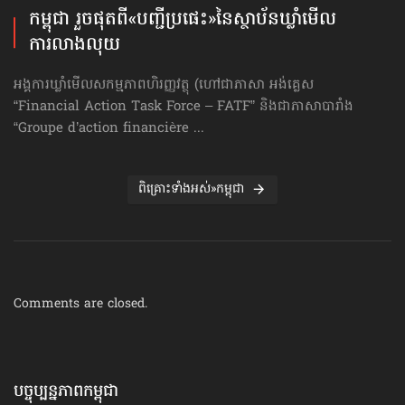
កម្ពុជា រួចផុតពី«បញ្ជីប្រផេះ»​នៃស្ថាប័ន​ឃ្លាំមើល​
ការលាងលុយ
អង្គការឃ្លាំមើលសកម្មភាពហិរញ្ញវត្ថុ (ហៅ​ជា​ភាសា អង់គ្លេស
“Financial Action Task Force – FATF” និងជាភាសាបារាំង
“Groupe d’action financière ...
ពិគ្រោះទាំងអស់»កម្ពុជា
Comments are closed.
បច្ចុប្បន្នភាព​កម្ពុជា