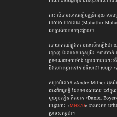
កាលពីជាង៥ឆ្នាំមុន បានចុះចតលើវាល​យន្
នេះ បើតាមសារអេឡិចត្រូនិកមួយ របស់ក្រ
មហាធា មហាមេដ (Mahathir Mohamad
ដកស្រង់យកមកចុះផ្សាយ។
របាយការណ៍ផ្លូវការ បានលើកឡើងថា យន្
រឡាញ ដែលមានមនុស្សជិះ ២៣៩នាក់ បានបា
ប្រមាណជាមួយម៉ោង ក្រោយការហោះងើ
នឹងហោះឆ្ពោះទៅកាន់ទិសដៅ សមុទ្រ «
សម្រាប់លោក «André Milne» អ្នកជ
បានគិតដូចអ្វី ដែលមានសរសេរ នៅក្នុងរ
មួយរូបទៀត គឺលោក «Daniel Boyer» បានអ
យន្ដហោះ «
MH370
» បានចុះចត នៅលើវ
ប្រទេសកម្ពុជា។