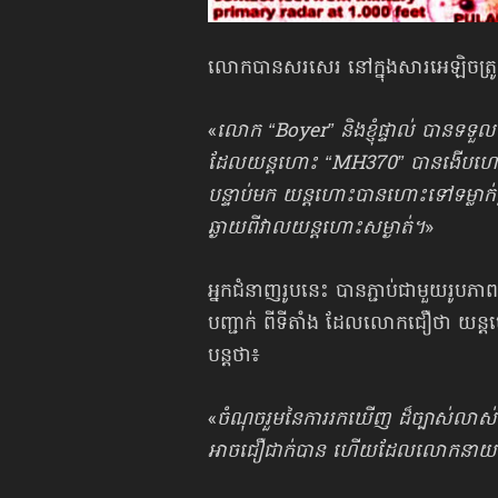
លោកបានសរសេរ នៅក្នុងសារអេឡិចត្រ
«
លោក “Boyer” និងខ្ញុំផ្ទាល់ បានទទួល
ដែលយន្ដហោះ “MH370” បានងើបហោះចេ
បន្ទាប់មក យន្ដហោះបានហោះទៅទម្លាក់ខ្ល
ឆ្ងាយពីវាលយន្ដហោះសម្ងាត់។
»
អ្នកជំនាញរូបនេះ បានភ្ជាប់ជាមួយរូបភ
បញ្ជាក់ ពីទីតាំង ដែលលោកជឿថា យ
បន្តថា៖
«
ចំណុចរួមនៃការរកឃើញ ដ៏ច្បាស់លាស់ទា
អាចជឿជាក់បាន ហើយដែល​លោក​នាយករដ្ឋមន