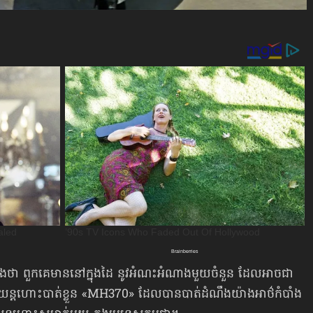
អាងថា ពួកគេមាននៅក្នុងដៃ នូវអំណះអំណាងមួយចំនួន ដែលអាចជា
 យន្ដហោះ​បាត់ខ្លួន «MH370» ដែលបានបាត់ដំណឹងយ៉ាងអាថ៌កំបាំង