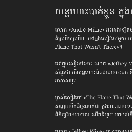
យន្ដហោះ​បាត់ខ្លួន ក
លោក «André Milne» អះអាងទៀតថា ទី
ដ៏ស្រពិចស្រពិល នៅក្នុងសៀវភៅមួ
Plane That Wasn’t There»។
នៅក្នុងសៀភៅនោះ លោក «Jeffrey Wis
សំនួរថា តើយន្ដហោះពិតជាបានចុះចត និងហោ
អាកាសឬ?
ម្ចាស់សៀវភៅ «The Plane That Wa
សញ្ញាលើកដំបូងរបស់វា ក្នុងរយៈពេល១ម៉
ពិនិត្យដែនអាកាស លើកទីមួយ មកទល់ន
លោក «Jeffrey Wise» បានចោទសួរថា