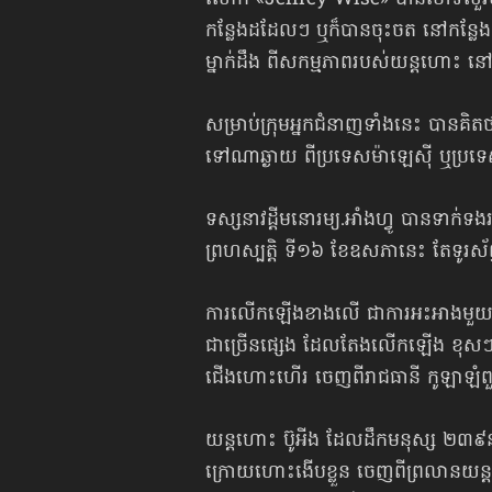
កន្លែង​​ដដែលៗ ឬក៏បានចុះចត នៅកន្
ម្នាក់ដឹង ពីសកម្មភាពរបស់យន្ដហោះ នៅ
សម្រាប់ក្រុមអ្នកជំនាញទាំងនេះ បានគិត
ទៅណាឆ្ងាយ ពីប្រទេសម៉ាឡេស៊ី ឬប្រ
ទស្សនាវដ្ដីមនោរម្យ.អាំងហ្វូ បានទាក់ទ
ព្រហស្បត្តិ ទី១៦ ខែឧសភានេះ តែទូរស
ការលើកឡើងខាងលើ ជាការអះអាងមួយបន្ថ
ជាច្រើនផ្សេង ដែលតែងលើកឡើង ខុសៗគ្ន
ជើងហោះហើរ ចេញពីរាជធានី កូឡាឡំពួរ ឆ្
យន្ដហោះ ប៊ូអីង ដែលដឹកមនុស្ស ២៣៩នា
ក្រោយហោះងើបខ្លួន ចេញពីព្រលានយន្ដហ