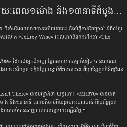
្នុងរយៈពេល​១ម៉ោង និង១៣នាទីដំបូង…
តាំងដែលលោកបានលើកមកនេះ នឹងបំភ្លឺកាន់តែច្បាស់ អំពីសំនួរ
យ របស់លោក «Jeffrey Wise» ដែលមានចំណងជើងថា «The
e» ដែលជាអ្នកជំនាញ ផ្នែកអាកាសចរ​ម្នាក់ទៀត បានចោទជា
ះងើបខ្លួន ឡើងវិញ បន្ទាប់ពីវាបានបាត់ ពីប្រព័ន្ធត្រួតពិនិត្យដែន
sn’t There» បានបញ្ជាក់ថា យន្ដហោះ «MH370» បានបាត់
ោង និង១៣នាទី ពោលគឺចាប់ពីយន្ដហោះបានបាត់ ពីប្រព័ន្ធត្រួត
ឹងការចាប់បានសញ្ញា របស់យន្ដហោះឡើងវិញ។
 រយៈពេលជាងមួយម៉ោងនេះ តើយន្ដហោះ​ប៊ូអីង ហោះវិលជុំវិញ