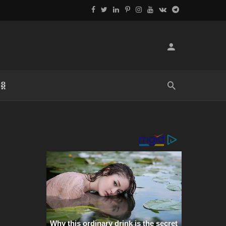
្ដ
លិខិតប្រិយមិត្ត៖ «អំពីទោសៈ»