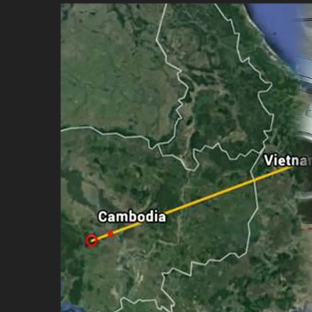
ប្រពៃណី​«ដេញប្រុស»
អឹមបាពេ ប្រកាសជាផ្លូវការ
ចាកចេញពីក្រុម ប៉ារីស
ថើបមាត់ ៖ ក្រុមកីឡាការិនី​
ផ្អាកលេង​​បើប្រធានសហព័ន្ធ​
មិនលាឈប់