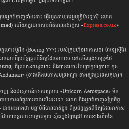
ដហោះ​សម្ងាត់​មួយ ក្នុងប្រទេសកម្ពុជា។
ុមអ្នកជំនាញទាំងនោះ ផ្ញើរជូននាយករដ្ឋមន្ត្រីម៉ាឡេស៊ី លោក
) ហើយត្រូវបានសារព័ត៌មាន​អង់គ្លេស «
Express.co.uk
»
ដហោះប៊ូអីង (Boeing 777) របស់ក្រុមហ៊ុនអាកាសចរ ម៉ាឡេស៊ីអ៊ែ
ត់​ពីប្រព័ន្ធ​ត្រួតពិនិត្យ​ដែនអាកាស នៅលើឈូងសមុទ្រថៃ
បចេញ ពីព្រលានយន្ដហោះ និងបានហោះវិលត្រឡប់ក្រោយ មុន
Andaman» (ខាងកើតមហាសមុទ្រឥណ្ឌា ខាងត្បូងប្រទេសភូមា)។
ំនាញ និងជាស្ថាបនិកសហគ្រាស «Unicorn Aerospace» មិន
បាយការណ៍ផ្លូវការខាងលើនេះទេ។ លោក និងអ្នកជំនាញស្ម័គ្រចិត្ត
ះអាងថា បន្ទាប់ពីបានបាត់ខ្លួន ពីប្រព័ន្ធត្រួតពិនិត្យដែនអាកាស
ាលយន្ដហោះសម្ងាត់មួយ ស្ថិតក្នុងព្រៃជ្រៅ ភាគខាងលិច​នៃ