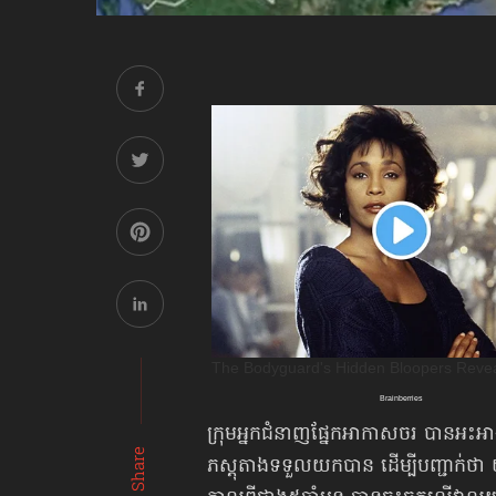
ក្រុមអ្នកជំនាញផ្នែកអាកាសចរ បានអះ
Share
ភស្ដុតាងទទួលយកបាន ដើម្បីបញ្ជាក់ថា