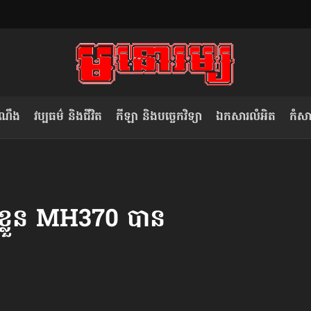
ំណឹង
វប្បធម៌ និងជីវិត
កីឡា និងបច្ចេកវិទ្យា
ឯកសារលំអិត
កំសាន
សម រង្ស៊ី៖ កម្ពុជាគួរមើលគំរូ​តាម​
លិខិតប្រិយមិត្ត៖ «កាមតណ្ហា​
វៀតណាម ក្នុង​ការប្តូរ​មេដឹកនាំ របស់​
មនុស្ស»
់ខ្លួន MH370 បាន
ខ្លួន