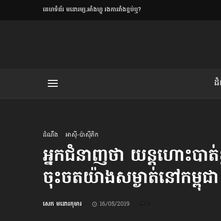
​គេហទំព័រ មនោរម្យ.អាំងហ្វូ រងការរាំងខ្ទប់ឬ?
ិយមិត្ត
ដ
យមិត្ត៖ «កាមតណ្ហា​
លិខិតប្រិយមិត្ត៖ «អំពីទោសៈ»
ដំណឹង
អាស៊ី-ប៉ាស៊ីភិក
អ្នកជំនាញថា យន្ដហោះ​បាត
ចុះចត​យ៉ាងសម្ងាត់​នៅកម្ពុជា
រថ្មីចុងក្រោយ
ខឹម វាសនា ថា«ស្រី
សេក មនោរកុមារ
16/05/2019
0
ចរិតថោក»​ស្លៀកពាក់