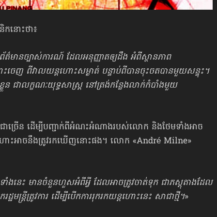
ូនិកនោះថា៖
ព័ត៌មានច្បាស់ការណ៍ ដែលអនុញ្ញាតឲ្យដឹង អំពីស្ថានភាព
ញ ពីវាលយន្ដហោះសម្ងាត់ បន្ទាប់ពីបានចុះចតបានមួយសន្ទុះ។
ួន ជាលក្ខណៈយុទ្ធសាស្ត្រ នៅត្រង់កន្លែងលាក់កំបាំងមួយ
ាពជាច្រើន ដើម្បីបញ្ជាក់ពីអំណះអំណាងរបស់លោក និងថែមទាំងអាច
ន្ដហោះអាចនឹងត្រូវរកឃើញនោះផង។ លោក «André Milne»
ំងនេះ មានចំនួនហួសអំពីអ្វី ដែលអាចត្រូវចាត់ទុក ជាភស្ដុតាងដែល
្ត្រី​ត្រូវការ ដើម្បីបើកការរុករកយន្ដហោះនេះ សាជាថ្មី។
»