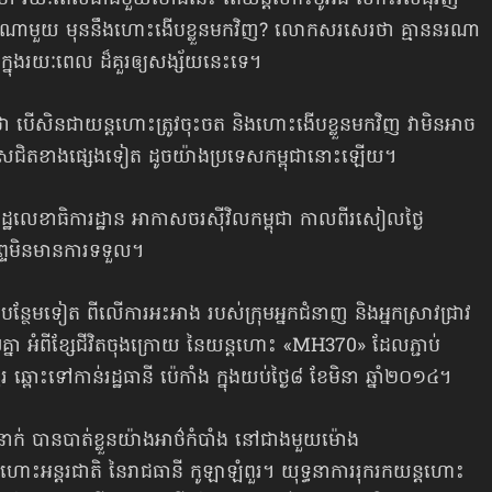
លែងណាមួយ មុននឹងហោះងើបខ្លួនមកវិញ? លោកសរសេរថា គ្មាននរណា
ក្នុងរយៈពេល ដ៏គួរឲ្យសង្ស័យនេះទេ។
ថា បើសិនជាយន្ដហោះត្រូវចុះចត និង​ហោះ​ងើបខ្លួន​មកវិញ វាមិនអាច
ទេសជិតខាងផ្សេងទៀត ដូចយ៉ាងប្រទេសកម្ពុជានោះឡើយ។
ងរដ្ឋលេខាធិការដ្ឋាន អាកាសចរស៊ីវិលកម្ពុជា កាលពីរសៀលថ្ងៃ
័ព្ទមិនមានការទទួល។
ែមទៀត ពីលើការអះអាង របស់ក្រុមអ្នកជំនាញ និងអ្នកស្រាវជ្រាវ
ា អំពីខ្សែជីវិតចុងក្រោយ នៃយន្ដហោះ «MH370» ដែលភ្ជាប់
ពោះទៅកាន់រដ្ឋធានី ប៉េកាំង ក្នុងយប់ថ្ងៃ៨ ខែមិនា ឆ្នាំ២០១៤។
ក់ បានបាត់ខ្លួនយ៉ាងអាថ៌កំបាំង នៅជាងមួយម៉ោង
ោះអន្តរជាតិ នៃរាជធានី កូឡាឡំពួរ។ យុទ្ធនាការរុករកយន្ដហោះ