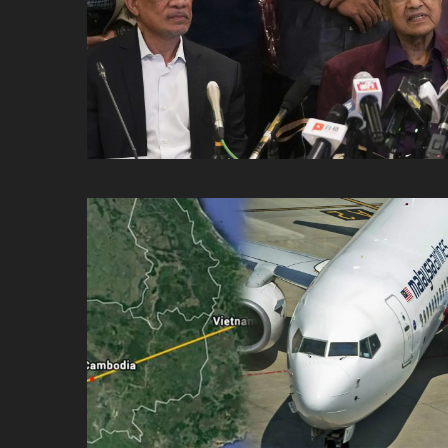
ប្រពៃណី​«ដេញប្រុស»
អឹមបាពេ ប្រកាសជាផ្លូវការ
ចាកចេញពីក្រុម ប៉ារីស
ថើបមាត់ ៖ ក្រុមកីឡាការិនី​
ផ្អាកលេង​​បើប្រធានសហព័ន្ធ​
មិនលាឈប់