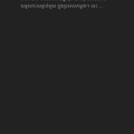
យន្ដហោះ​សម្ងាត់​មួយ ក្នុងប្រទេសកម្ពុជា។ នេះ ...