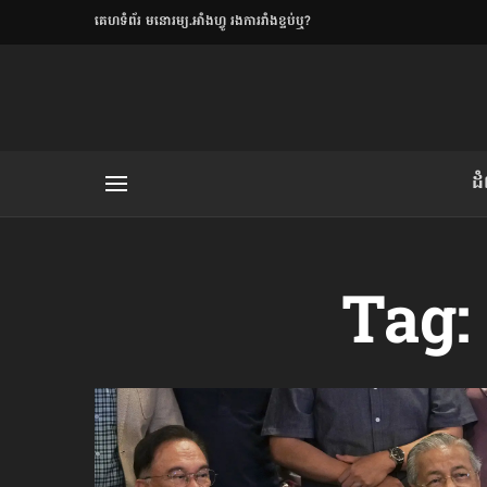
​គេហទំព័រ មនោរម្យ.អាំងហ្វូ រងការរាំងខ្ទប់ឬ?
ិយមិត្ត
ដ
យមិត្ត៖ «កាមតណ្ហា​
លិខិតប្រិយមិត្ត៖ «អំពីទោសៈ»
Tag
រថ្មីចុងក្រោយ
ខឹម វាសនា ថា«ស្រី
ចរិតថោក»​ស្លៀកពាក់