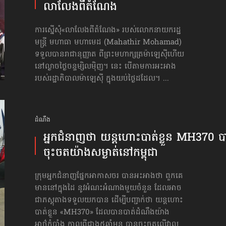
លាលែង​ពីតំណែង
ការស្នើសុំ«លាលែង​ពីតំណែង» របស់លោកនាយករដ្ឋ
មន្ត្រី មហាធា មហាមេដ (Mahathir Mohamad)
ទទួលបានរាជានុញ្ញាត ពីព្រះមហាក្សត្រម៉ាឡេស៊ីហើយ
នៅល្ងាចថ្ងៃចន្ទម្សិលម៉ិញ។ នេះ បើតាមការអះអាង
របស់រដ្ឋាភិបាលម៉ាឡេស៊ី ក្នុងយប់ថ្ងៃដដែល។ ...
ដំណឹង
អ្នកជំនាញថា យន្ដហោះ​បាត់ខ្លួន MH370 
ចុះចត​យ៉ាងសម្ងាត់​នៅកម្ពុជា
ក្រុមអ្នកជំនាញផ្នែកអាកាសចរ បានអះអាងថា ពួកគេ
មាននៅក្នុងដៃ នូវអំណះអំណាងមួយចំនួន ដែលអាច
ជាភស្ដុតាងទទួលយកបាន ដើម្បីបញ្ជាក់ថា យន្ដហោះ​
បាត់ខ្លួន «MH370» ដែលបានបាត់ដំណឹងយ៉ាង
អាថ៌កំបាំង កាលពីជាង៥ឆ្នាំមុន បានចុះចតលើវាល​