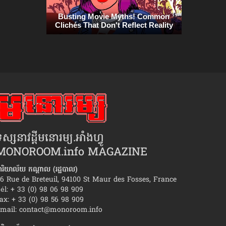
ស្សនាវដ្ដីមនោរម្យ.អាំងហ្វូ
MONOROOM.info MAGAZINE
ារិយាល័យ កណ្ដាល (រដ្ឋបាល)
6 Rue de Breteuil, 94100 St Maur des Fosses, France
él: + 33 (0) 98 06 98 909
ax: + 33 (0) 98 56 98 909
​មិត្ត​ស្រី​ខ្លួន​មាន​អារម្មណ៍​ថា នាង​ជា​មនុស្ស​
គន្លឹះ៥យ៉ាង ក្នុង​ការ
mail:
contact@monoroom.info
គូស្នេហ៍