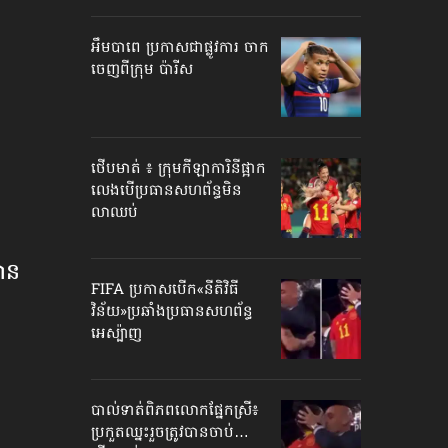
អឹមបាពេ ប្រកាសជាផ្លូវការ ចាក
ចេញពីក្រុម ប៉ារីស
ថើបមាត់ ៖ ក្រុមកីឡាការិនី​ផ្អាក
លេង​​បើប្រធានសហព័ន្ធ​មិន
លាឈប់
បាន
FIFA ប្រកាសបើក​«នីតិវិធី
វិន័យ»​ប្រឆាំងប្រធានសហព័ន្ធ​
អេស្ប៉ាញ
បាល់ទាត់​ពិភពលោក​ផ្នែកស្រី៖
ប្រកួតឈ្នះរួច​ត្រូវបានចាប់…