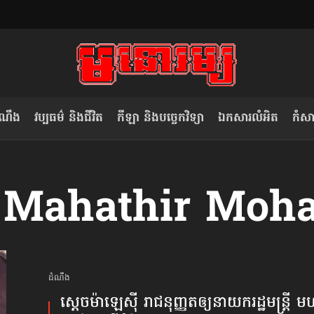
ំណឹង
វប្បធម៌ និងជីវិត
កីឡា និងបច្ចេកវិទ្យា
ឯកសារលំអិត
កំសាន
សម រង្ស៊ី៖ កម្ពុជាគួរមើលគំរូ​តាម​
លិខិតប្រិយមិត្ត៖ «កាមតណ្ហា​
: Mahathir Moh
វៀតណាម ក្នុង​ការប្តូរ​មេដឹកនាំ របស់​
មនុស្ស»
ខ្លួន
ដំណឹង
ស្តេច​ម៉ាឡេស៊ី រាជនុញ្ញត​ឲ្យ​នាយករដ្ឋមន្ត្រី 