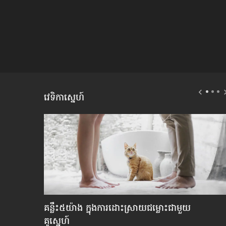
វេទិកាស្នេហ៍
នុស្ស​
គន្លឹះ៥យ៉ាង ក្នុង​ការដោះស្រាយ​ជម្លោះ​ជាមួយ​
គូស្នេហ៍