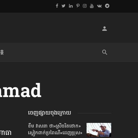
្ដ
លិខិតប្រិយមិត្ត៖ «អំពីទោសៈ»
amad
ចេញផ្សាយចុងក្រោយ
ខឹម វាសនា ថា«ស្រីចរិតថោក»​
មហាធា
ស្លៀកពាក់ប្រពៃណី​«ដេញប្រុស»