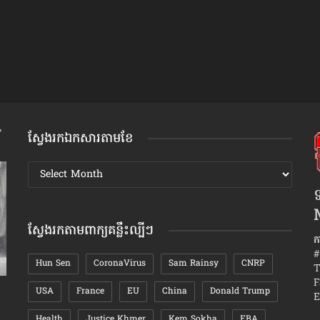
ស្វែងរកឯកសារតាមខែ
ស្វែងរក
ឯកសារ
ទ
តាមខែ
ស្វែងរកតាមពាក្យគន្លឹះល្បីៗ
ក
#
Hun Sen
CoronaVirus
Sam Rainsy
CNRP
T
F
USA
France
EU
China
Donald Trump
វិធីសាស្រ្ត​រំដោះ​ខ្លួន ពី​ការឈឺចាប់​ដោយ​សារ​បែក​
វិធី​ធ្វើ​ឱ្យ
E
បាក់​ស្នេហា
ពិសេស
Health
Justice Khmer
Kem Sokha
EBA