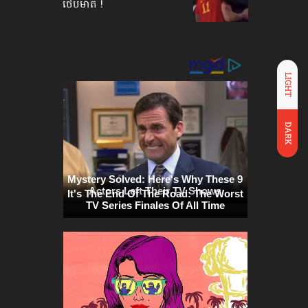
ថើបមាត់ !
LIGHT
DARK