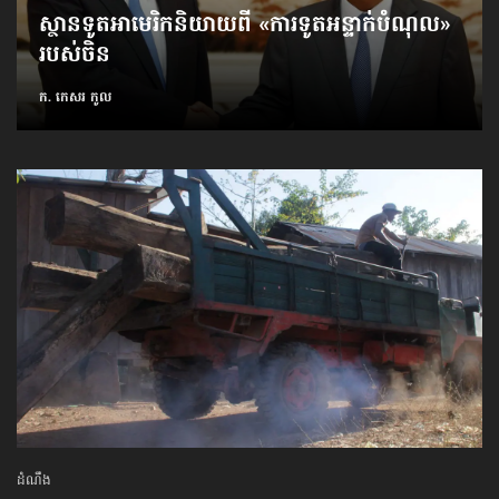
ស្ថានទូត​អាមេរិក​និយាយ​ពី «ការ​ទូត​អន្ទាក់​បំណុល»​
របស់​ចិន
ក. កេសរ កូល
ដំណឹង