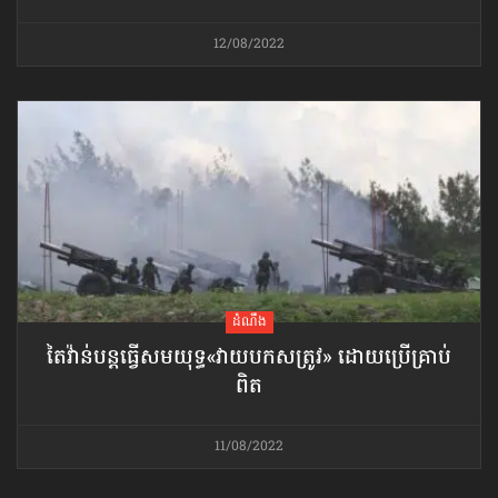
12/08/2022
ដំណឹង
តៃវ៉ាន់​បន្តធ្វើសមយុទ្ធ​«វាយបកសត្រូវ» ដោយប្រើគ្រាប់
ពិត
11/08/2022