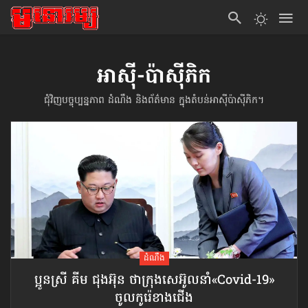
អាស៊ី-ប៉ាស៊ីភិក
ជុំវិញបច្ចុប្បន្នភាព ដំណឹង និងព័ត៌មាន ក្នុងតំបន់អាស៊ីប៉ាស៊ីភិក។
ដំណឹង
ប្អូនស្រី គីម ជុងអ៊ុន ថាក្រុងសេអ៊ូលនាំ​«Covid-19»​
ចូល​កូរ៉េខាងជើង