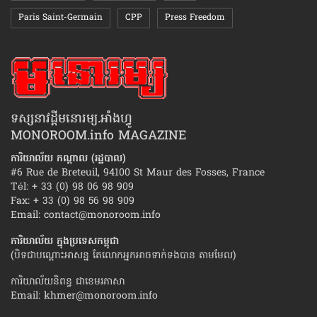
Paris Saint-Germain
CPP
Press Freedom
ទស្សនាវដ្ដីមនោរម្យ.អាំងហ្វូ
MONOROOM.info MAGAZINE
ការិយាល័យ កណ្ដាល (រដ្ឋបាល)
#6 Rue de Breteuil, 94100 St Maur des Fosses, France
Tél: + 33 (0) 98 06 98 909
Fax: + 33 (0) 98 56 98 909
Email:
contact@monoroom.info
ការិយាល័យ ក្នុង​ប្រទេស​កម្ពុជា
(បិទជាបណ្ដោះអាសន្ន តែលោកអ្នកអាចទាក់ទងបាន តាមមែល)
ការិយាល័យនិពន្ធ ជាខេមរភាសា
Email:
khmer@monoroom.info