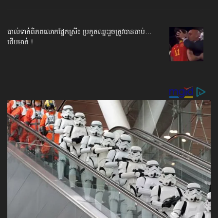
បាល់ទាត់​ពិភពលោក​ផ្នែកស្រី៖ ប្រកួតឈ្នះរួច​ត្រូវបានចាប់…
ថើបមាត់ !