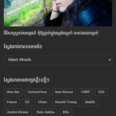
វិធីសាស្រ្ត​ទប់​អារម្មណ៍ កុំឱ្យធ្លាក់​ក្នុងអន្លង់ស្នេហ៍ របស់​នរណា​ម្នាក់
បញ
ស្វែងរកឯកសារតាមខែ
ស្វែងរក
ឯកសារ
តាមខែ
ស្វែងរកតាមពាក្យគន្លឹះល្បីៗ
Hun Sen
CoronaVirus
Sam Rainsy
CNRP
USA
France
EU
China
Donald Trump
Health
Justice Khmer
Kem Sokha
EBA