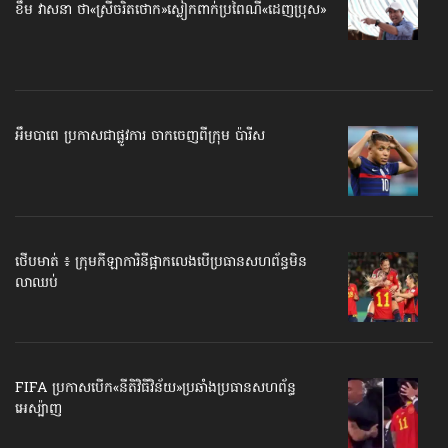
ខឹម វាសនា ថា«ស្រីចរិតថោក»​ស្លៀកពាក់ប្រពៃណី​«ដេញប្រុស»
អឹមបាពេ ប្រកាសជាផ្លូវការ ចាកចេញពីក្រុម ប៉ារីស
ថើបមាត់ ៖ ក្រុមកីឡាការិនី​ផ្អាកលេង​​បើប្រធានសហព័ន្ធ​មិន
លាឈប់
FIFA ប្រកាសបើក​«នីតិវិធីវិន័យ»​ប្រឆាំងប្រធានសហព័ន្ធ​
អេស្ប៉ាញ