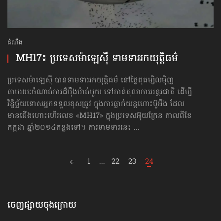
ដំណឹង
MH17៖ ប្រទេសម៉ាឡេស៊ី ទាមទារ​រក​យុត្តិធម៌
ប្រទេសម៉ាឡេស៊ី បានទាមទាររកយុត្តិធម៌ នៅថ្ងៃពុធម្សិលម៉ិញ
តាមរយៈចំណាត់ការ​​ដ៏ម៉ឺងម៉ាត់​មួយ ទៅកាន់​តុលាការ​អន្តរជាតិ ដើម្បី​
វិន្និច្ឆ័យ​ទោស​អ្នកទទួលខុសត្រូវ ក្នុងការធ្លាក់យន្ដហោះប៊ូអីង ដែល
មានជើង​ហោះ​ហើរ​លេខ «MH17» ក្នុង​ប្រទេស​អ៊ុយក្រែន កាល​ពី​ខែ​
កក្កដា ឆ្នាំ២០១៤កន្លងទៅ។ ការទាមទារនេះ ...
Posts
1
...
22
23
24
navigation
ចេញផ្សាយចុងក្រោយ