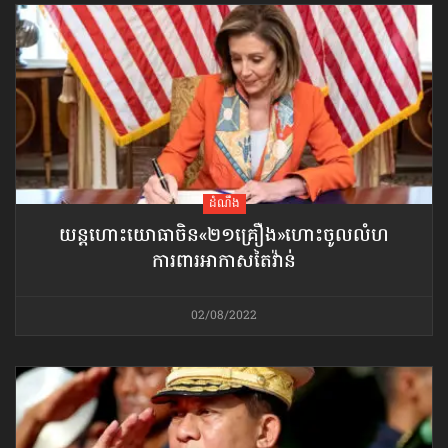
ដំណឹង
យន្ដហោះ​យោធាចិន​«២១គ្រឿង»​ហោះចូលលំហ
ការពារអាកាសតៃវ៉ាន់
02/08/2022