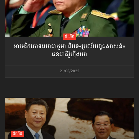
ដំណឹង
អាមេរិកចោទ​យោធាភូមា ពីបទ​«ប្រល័យ​ពូជសាសន៍»​
ជនជាតិរ៉ូហ៊ីងយ៉ា
21/03/2022
ដំណឹង