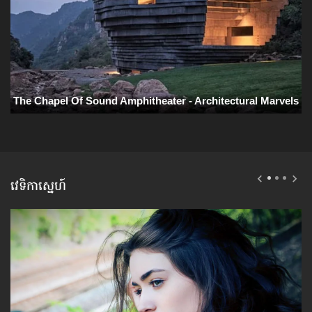
វេទិកាស្នេហ៍