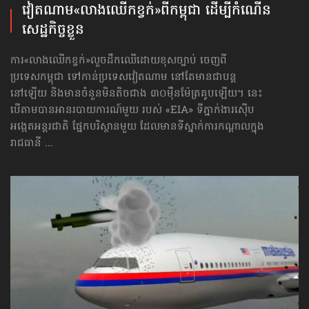
វៀតណាម​«លាង​ឈើ​កខ្វក់»​ពី​កម្ពុជា ដើម្បី​កំណើន​
សេដ្ឋកិច្ច​ខ្លួន
ការ«លាង​ឈើ​កខ្វក់»លួចដឹកឈើដោយខុសច្បាប់ ចេញពី
ប្រទេសកម្ពុជា ទៅកាន់ប្រទេសវៀតណាម នៅតែមានជាបន្ត
នៅឡើយ និងមានចំនួនមិនតិចជាង ៣០ម៉ឺនម៉ែត្រគូបឡើយ។ នេះ
បើតាមបានអានរបាយការណ៍មួយ របស់ «EIA» ទីភ្នាក់ងារស៊ើប
អង្កេតអន្តរជាតិ ផ្នែកបរិស្ថានមួយ ដែលមានទីស្នាក់ការកណ្ដាលក្នុង
រាជធានី ...