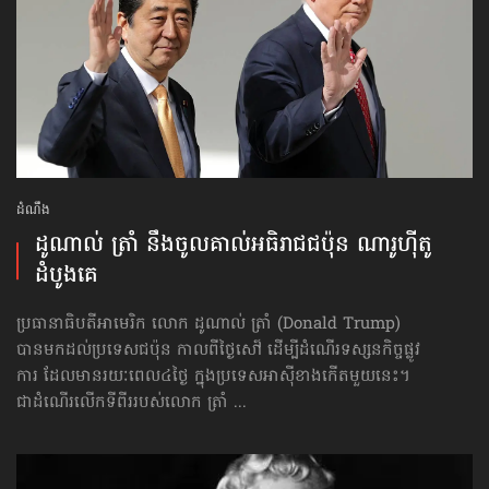
ដំណឹង
ដូណាល់ ត្រាំ នឹង​ចូលគាល់​អធិរាជជប៉ុន ណារូហ៊ីតូ
ដំបូងគេ
ប្រធានាធិបតីអាមេរិក លោក ដូណាល់ ត្រាំ (Donald Trump)
បានមកដល់ប្រទេស​ជប៉ុន កាលពីថ្ងៃសៅ៍ ដើម្បីដំណើរទស្សនកិច្ចផ្លូវ
ការ ដែលមានរយៈពេល៤ថ្ងៃ ក្នុងប្រទេសអាស៊ីខាងកើតមួយនេះ។​
ជាដំណើរលើកទីពីររបស់លោក ត្រាំ ...