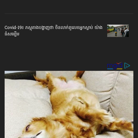
Covid-19៖ ភស្ដុតាង​បង្ហាញថា ចិន​លាក់​តួលេខ​អ្នកស្លាប់ យ៉ាង
ធំសម្បើម