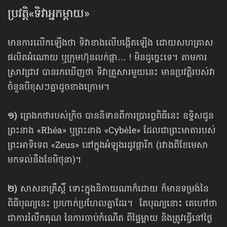
ប្រវត្តិ«ទិវាអ្នកម្ដាយ»
មានការលើកឡើងថា ទិវាខាងលើបង្កើតឡើង ដោយសហគ្រាស
ផលិតអំណោយ ឬក្រុមហ៊ុនលក់ផ្កា… ! មិនដូច្នេះទេ។ តាមការ
ស្រាវជ្រាវ បានរកឃើញថា ទិវាគ្រួសារមួយនេះ មានប្រវត្តិរបស់វា
ចំនួនបីខុសៗគ្នាដូចខាងក្រោម។
១)
ព្រេងកថារបស់ក្រិច បាននិទានពីការប្រារព្ធពិធីនេះ ឧទ្ទិសជូន
ព្រះនាង «Rhéa» ឬព្រះនាង «Cybèle» ដែលជាព្រះមាតារបស់
ព្រះអាទិទេព «Zeus» នៅក្នុងអំឡុងរដូវផ្ការីក (រវាងពីខែមេសា
មកទល់នឹងខែមិថុនា)។
២)
សាសនាគ្រឹស្ដិ៍ ទោះក្នុងនិកាយណាក៏ដោយ ក៏មានទម្រង់នៃ
ពិធីបុណ្យនេះ ប្រហាក់ប្រហែលគ្នាដែរ។ តែបុណ្យនោះ គេហៅថា
ជាការរំលឹកគុណ នៃការចាប់កំណើត ពីផ្ទៃម្ដាយ និងត្រូវធ្វើនៅថ្ងៃ