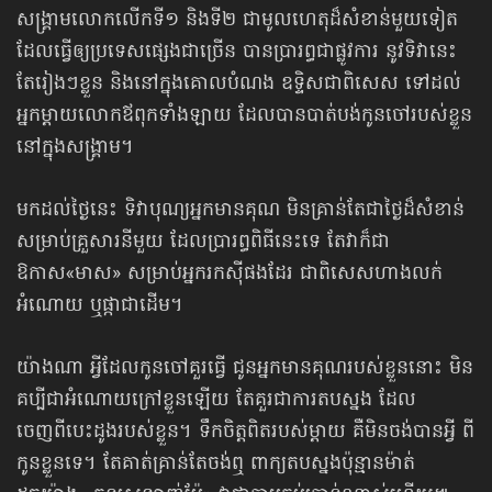
សង្គ្រាមលោកលើកទី១ និងទី២ ជាមូលហេតុដ៏សំខាន់មួយទៀត
ដែលធ្វើឲ្យប្រទេសផ្សេងជាច្រើន បានប្រារព្ធជាផ្លូវការ នូវទិវានេះ
តែរៀងៗខ្លួន និងនៅក្នុងគោលបំណង ឧទ្ទិសជាពិសេស ទៅដល់
អ្នកម្ដាយលោកឪពុកទាំងឡាយ ដែលបានបាត់បង់កូនចៅរបស់ខ្លួន
នៅក្នុងសង្គ្រាម។
មកដល់ថ្ងៃនេះ ទិវាបុណ្យអ្នកមានគុណ មិនគ្រាន់តែជាថ្ងៃដ៏សំខាន់
សម្រាប់គ្រួសារនីមួយ ដែលប្រារព្ធពិធីនេះទេ តែវាក៏ជា
ឱកាស«មាស» សម្រាប់អ្នករកស៊ីផងដែរ ជាពិសេសហាងលក់
អំណោយ ឬផ្កាជាដើម។
យ៉ាងណា អ្វីដែលកូនចៅគួរធ្វើ ជូនអ្នកមានគុណរបស់ខ្លួននោះ មិន
គប្បីជាអំណោយក្រៅខ្លួនឡើយ តែគួរជាការតបស្នង ដែល
ចេញពីបេះដូងរបស់ខ្លួន។ ទឹកចិត្តពិតរបស់ម្ដាយ គឺមិនចង់បានអ្វី ពី
កូនខ្លួនទេ។ តែគាត់គ្រាន់តែចង់ឮ ពាក្យតបស្នងប៉ុន្មានម៉ាត់