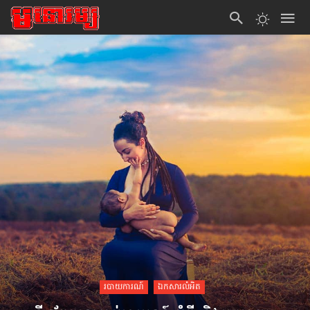
របាយការណ៍
ឯកសារលំអិត