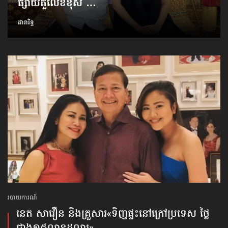
ផ្សាយតួលេខខុស …
ដារារិទ្ធ
របាយការណ៍
នេត សាវឿន និង​គ្រួសារ​«ទិញ​ផ្ទះ​នៅក្រៅ​ប្រទេស ថ្លៃ