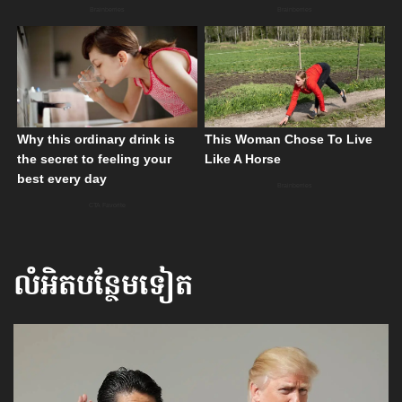
លំអិតបន្ថែមទៀត