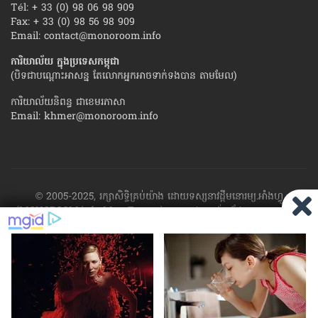
Tél: + 33 (0) 98 06 98 909
Fax: + 33 (0) 98 56 98 909
Email:
contact@monoroom.info
ការិយាល័យ ក្នុង​ប្រទេស​កម្ពុជា
(បិទជាបណ្ដោះអាសន្ន តែលោកអ្នកអាចទាក់ទងបាន តាមមែល)
ការិយាល័យនិពន្ធ ជាខេមរភាសា
Email:
khmer@monoroom.info
© 2005-2025, រក្សាសិទ្ធិគ្រប់យ៉ាង ដោយទស្សនាវដ្ដី​មនោរម្យ.អាំងហ្វូ
(MONOROOM.info Mag France)។ ហាម​ដក​ស្រង់​នូវ​ផ្នែក​ណា​មួយ​ ឬ​ផ្នែក​
ទាំង​អស់ ​នៃ​ការ​ផ្សាយ​របស់​ទស្សនាវដ្ដី​​មនោរម្យ.អាំងហ្វូ យក​ទៅ​​បោះពុម្ព នៅ
លើក្រដាស ឬតាម​ប្រព័ន្ធ​អេឡិច​ត្រូនិច - ផ្សាយ​តាម​រលក​ធាតុអាកាស ឬតាមប្រព័ន្ធ
អេឡិចត្រូនិច - សរសេរ​ឡើង​វិញ ឬ​ចែក​ចាយ​ តាមវិធីណាក៏ដោយ ដោយ​គ្មាន​ការ​
យល់ព្រម ជា​លាយ​លក្ខណ៍​អក្សរ​ ពី​ចាងហ្វាង​ការ​ផ្សាយ​។
ផ្ទុយមកវិញ ដើម្បី​ទទួល​
បាននូវសិទ្ធិ​ទាំងនេះ សូម​ទាក់​ទង​មក​ទស្សនាវដ្ដី។
RSS
SP
MIRROR
ARCHIVE