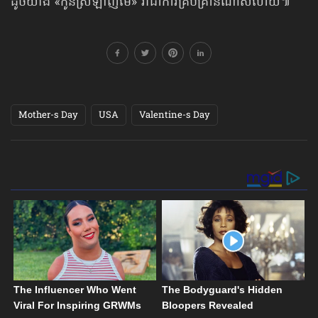
ដូចយ៉ាង «កូនស្រឡាញ់ម៉ែ» វាជាការគ្រប់គ្រាន់ណាស់ហើយ៕
Mother-s Day
USA
Valentine-s Day