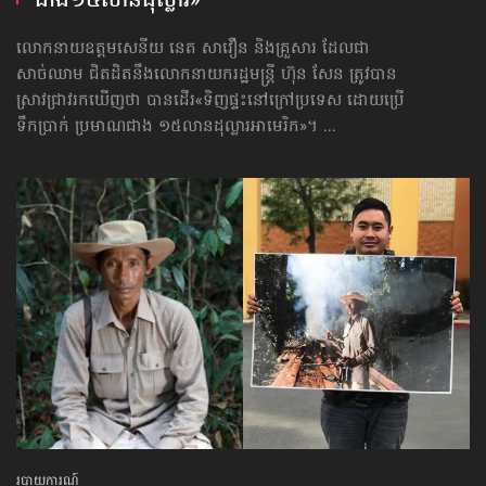
ជាង​១៥លាន​ដុល្លារ»
លោកនាយឧត្ដមសេនីយ នេត សាវឿន និងគ្រួសារ ដែលជា
សាច់ឈាម ជិតដិតនឹងលោកនាយករដ្ឋមន្ត្រី ហ៊ុន សែន ត្រូវបាន
ស្រាវជ្រាវ​រកឃើញថា បានដើរ«ទិញ​ផ្ទះ​នៅក្រៅ​ប្រទេស ដោយប្រើ
ទឹកប្រាក់ ប្រមាណជាង ១៥លានដុល្លារ​អាមេរិក»។ ...
របាយការណ៍