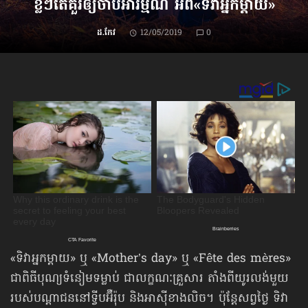
ខ្លីៗតែគួរឲ្យចាប់អារម្មណ៍ អំពី«ទិវាអ្នកម្ដាយ»
ដ.កែវ
12/05/2019
0
«ទិវាអ្នកម្ដាយ» ឬ «Mother’s day» ឬ «Fête des mères»
ជាពិធីបុណ្យទំនៀមទម្លាប់ ជាលក្ខណៈគ្រួសារ តាំងពីយូរលង់មួយ
របស់បណ្ដាជននៅទ្វីបអ៊ឺរ៉ុប និងអាស៊ីខាងលិច។ ប៉ុន្តែសព្វថ្ងៃ ទិវា