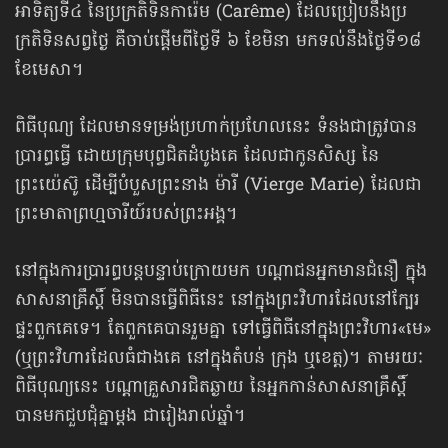
អាទិត្យទី៤ នៃប្រក្រតិទិនការ៉េម (Carême) ដែលប្រៀបនឹងប្រ
ក្រតិទិនសព្វថ្ងៃ គឺចាប់ផ្ដើមពីថ្ងៃទី ៦ ខែមិនា មកទល់នឹងថ្ងៃទី១៨
ខែមេសា។
ពិធីបុណ្យ ដែលមានទម្រង់ប្រហាក់ប្រហែលនេះ ទំនងជាត្រូវបាន
ប្រារព្ធធ្វើ ដោយក្រុមបុព្វជិតដំបូងគេ ដែលជាកូនសិស្ស នៃ
ព្រះយ៉េស៊ូ ដើម្បីបំបួសព្រះនាង ម៉ារី (Vierge Marie) ដែលជា
ព្រះមាតាព្រហ្មចារីយ៍របស់ព្រះអង្គ។
នៅក្នុងការប្រារព្ធបន្តបន្ទាប់ក្រោយមក បណ្ដាជនអ្នកមានជំនឿ ក្នុង
សាសនាគ្រឹស្ដិ៍ មិនបានធ្វើពិធីនេះ នៅក្នុងព្រះវិហារដែលនៅក្បែរ
ផ្ទះពួកគេទេ។ តែពួកគេបានរួមគ្នា ទៅធ្វើពិធីនៅក្នុងព្រះវិហារ«មេ»
(ឬព្រះវិហារដែលធំជាងគេ នៅក្នុងតំបន់ ក្រុង ឬខេត្ត)។ តាមរយៈ
ពិធីបុណ្យនេះ បណ្ដាគ្រួសារជិតឆ្ងាយ នៃអ្នកកាន់សាសនាគ្រឹស្ដិ៍
បានមកជួបជុំគ្នាម្ដង ជារៀងរាល់ឆ្នាំ។