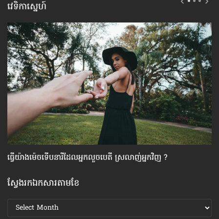
វេទិកាស្នេហ៍
ធ្វើ​យ៉ាងម៉េច​ទើប​នារី​ដែល​អ្នក​លួចបេតី ស្រលាញ់​អ្នកវិញ ?
វិធ
ស្វែងរកឯកសារតាមខែ
ស្វែងរក
ឯកសារ