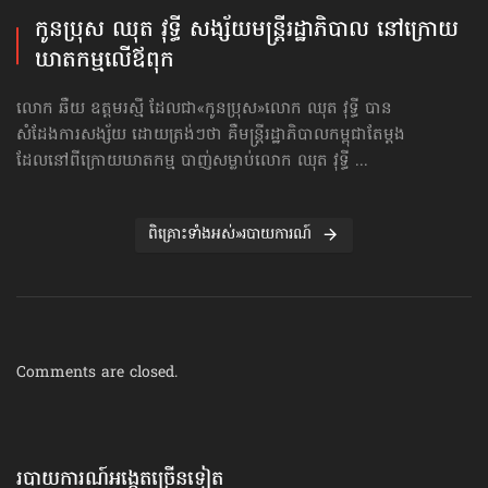
កូនប្រុស ឈុត វុទ្ធី សង្ស័យ​មន្ត្រីរដ្ឋាភិបាល នៅក្រោយ
ឃាតកម្ម​លើឪពុក
លោក ឆឺយ ឧត្ដមរស្មី ដែលជា«កូនប្រុស»លោក ឈុត វុទ្ធី បាន
សំដែងការសង្ស័យ ដោយត្រង់ៗថា គឺមន្ត្រីរដ្ឋាភិបាលកម្ពុជាតែម្ដង
ដែលនៅពីក្រោយឃាតកម្ម បាញ់សម្លាប់លោក ឈុត វុទ្ធី ...
ពិគ្រោះទាំងអស់»របាយការណ៍
Comments are closed.
របាយការណ៍អង្កេតច្រើនទៀត