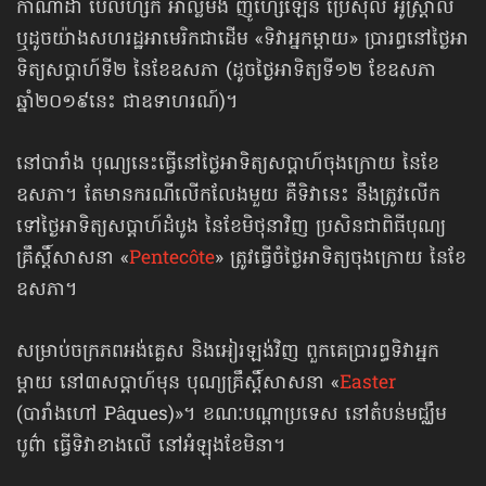
កាណាដា ប៊ែលហ្សិក អាល្លឺម៉ង់ ញូហ្សេឡេន ប្រេស៊ីល អូស្ត្រាលី
ឬដូចយ៉ាងសហរដ្ឋអាមេរិកជាដើម «ទិវាអ្នកម្ដាយ» ប្រារព្ធនៅថ្ងៃអា
ទិត្យ​សប្ដាហ៍ទី២ នៃខែឧសភា (ដូចថ្ងៃអាទិត្យទី១២ ខែឧសភា
ឆ្នាំ២០១៩នេះ ជាឧទាហរណ៍)។
នៅបារាំង បុណ្យនេះធ្វើនៅថ្ងៃអាទិត្យ​សប្ដាហ៍ចុងក្រោយ នៃខែ
ឧសភា។ តែមានករណីលើកលែងមួយ គឺទិវានេះ នឹងត្រូវលើក
ទៅថ្ងៃអាទិត្យសប្ដាហ៍​ដំបូង នៃខែមិថុនាវិញ ប្រសិនជាពិធីបុណ្យ
គ្រឹស្ដិ៍សាសនា «
Pentecôte
» ត្រូវធ្វើចំថ្ងៃអាទិត្យចុងក្រោយ នៃខែ
ឧសភា។
សម្រាប់ចក្រភពអង់គ្លេស និងអៀរឡង់វិញ ពួកគេប្រារព្ធទិវាអ្នក
ម្ដាយ នៅ៣សប្ដាហ៍មុន បុណ្យគ្រឹស្ដិ៍សាសនា «
Easter
(បារាំងហៅ Pâques)»។ ខណៈបណ្ដាប្រទេស នៅតំបន់មជ្ឈឹម
បូព៌ា ធ្វើទិវាខាងលើ នៅអំឡុងខែមិនា។