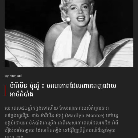
របាយការណ៍
ម៉ារីលីន ម៉ុនរ៉ូ ៖ មរណភាព​ដែលពោរពេញ​ដោយ
អាថ៌កំបាំង
រយៈពេល៥០ឆ្នាំកន្លងទៅហើយ តែមរណភាពរបស់កំពូលតារា
សម្ដែងហូលីវូដ នាង ម៉ារីលីន ម៉ុនរ៉ូ (Marilyn Monroe) នៅបន្ត
បង្កប់ដោយអាថ៌កំបាំងជាច្រើន ជាពិសេសនៅពេលដែលគេដឹង អំពី
រឿងរ៉ាវទាំងឡាយ ដែលកើតឡើង នៅជុំវិញព្រឹត្តិការណ៍​ដ៏រន្ធត់មួយ