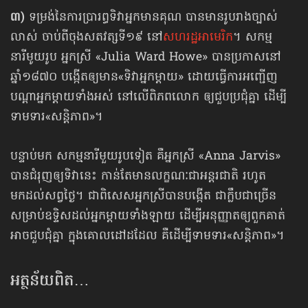
៣)
ទម្រង់នៃការប្រារព្ធទិវាអ្នកមានគុណ បានមានរូបរាងច្បាស់
លាស់ ចាប់ពីចុងសតវត្សទី១៩ នៅ
សហរដ្ឋអាមេរិក
។ សកម្ម
នារីមូយរូប អ្នកស្រី «Julia Ward Howe» បានប្រកាសនៅ
ឆ្នាំ១៨៧០ បង្កើតឲ្យមាន«ទិវាអ្នកម្ដាយ» ដោយធ្វើការអញ្ជើញ
បណ្ដាអ្នកម្ដាយទាំងអស់ នៅលើពិភពលោក ឲ្យជួបប្រជុំគ្នា ដើម្បី
ទាមទារ«សន្តិភាព»។
បន្ទាប់មក សកម្មនារីមួយរូបទៀត គឺអ្នកស្រី «Anna Jarvis»
បានជំរុញឲ្យទិវានេះ កាន់តែមានលក្ខណៈជាអន្តរជាតិ រហូត
មកដល់សព្វថ្ងៃ។ ជាពិសេសអ្នកស្រីបានបង្កើត ជាក្លឹបជាច្រើន
សម្រាប់ឧទ្ទិសដល់អ្នកម្ដាយទាំងឡាយ ដើម្បីអនុញ្ញាតឲ្យពួកគាត់
អាចជួបជុំគ្នា ក្នុងគោលដៅដដែល គឺដើម្បីទាមទារ«សន្តិភាព»។
អត្ថន័យពិត…