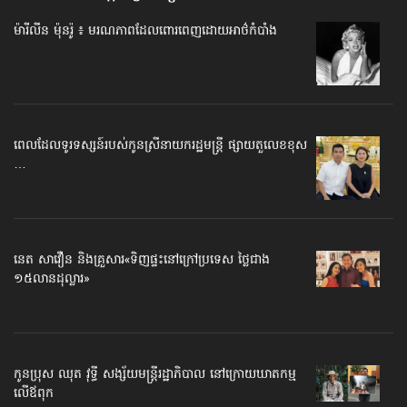
ម៉ារីលីន ម៉ុនរ៉ូ ៖ មរណភាព​ដែលពោរពេញ​ដោយអាថ៌កំបាំង
ពេលដែលទូរទស្សន៍​របស់កូនស្រី​នាយករដ្ឋមន្ត្រី ផ្សាយតួលេខខុស
…
នេត សាវឿន និង​គ្រួសារ​«ទិញ​ផ្ទះ​នៅក្រៅ​ប្រទេស ថ្លៃជាង​
១៥លាន​ដុល្លារ»
កូនប្រុស ឈុត វុទ្ធី សង្ស័យ​មន្ត្រីរដ្ឋាភិបាល នៅក្រោយឃាតកម្ម​
លើឪពុក