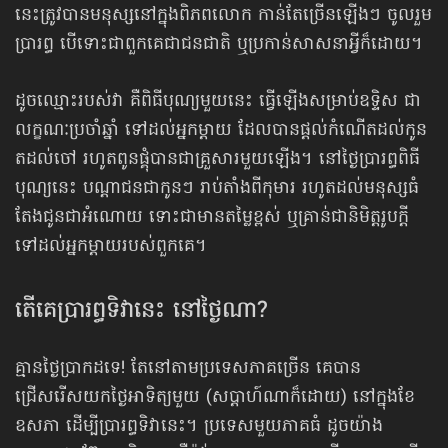
នេះត្រូវបានមនុស្សនៅក្នុងពិភពលោក កាន់តែច្រើនឡើងៗ ចូលរួម
ប្រារព្ធ បើទោះជាពួកគេជាជនជាតិ ឬប្រកាន់សាសនាអ្វីក៏ដោយ។
ដូចឈ្មោះរបស់វា គឺពិធីបុណ្យមួយនេះ ធ្វើឡើងសម្រាប់ឧទ្ទិស ជា
លក្ខណៈប្រចាំឆ្នាំ ទៅដល់អ្នកម្ដាយ ដែលបានផ្ដល់កំណើតដល់កូន
តដល់ចៅ រហូតពូនផ្គុំបានជាគ្រួសារមួយឡើង។ នៅថ្ងៃប្រារព្ធពិធី
បុណ្យនេះ បណ្ដាជនជាកូនៗ រាប់តាំងពីកុមារ រហូតដល់មនុស្សធំ
តែងជូនជាអំណោយ ទោះជាមានតម្លៃខ្ពស់ ឬគ្រាន់ជានិមិត្តរូបក្ដី
ទៅដល់អ្នកម្ដាយរបស់ពួកគេ។
តើគេប្រារព្ធទិវានេះ នៅថ្ងៃណា?
គ្មានថ្ងៃប្រាកដទេ! តែនៅតាមប្រទេសភាគច្រើន គេបាន
ជ្រើសរើសយកថ្ងៃអាទិត្យមួយ (សប្ដាហ៍ណាក៏ដោយ) នៅក្នុងខែ
ឧសភា ដើម្បីប្រារព្ធទិវានេះ។ ប្រទេសមួយភាគធំ ដូចយ៉ាង