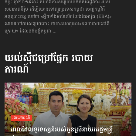
កុម្ភៈ ឆ្នាំ២០១៩នេះ តបនឹងការសម្រេចបើកនីតិវិធីផ្លូវការ របស់
សហភាពអ៊ឺរ៉ុប ដើម្បីឈានទៅព្យួរប្រទេស​កម្ពុជា ចេញកម្មវិធី
អនុគ្រោះពន្ធ ហៅថា «អ្វីៗទាំងអស់​លើកលែង​​តែអាវុធ (EBA)»
ដោយហៅការសម្រេចនោះ ថាមានហេតុផល«នយោបាយនៅពី
ក្រោយ» ដែលចង់បង្ខំកម្ពុជា ...
យល់ស៊ីជម្រៅផ្នែក
របាយ
ការណ៍
របាយការណ៍
ពេលដែលទូរទស្សន៍​របស់កូនស្រី​នាយករដ្ឋមន្ត្រី