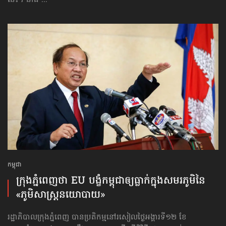
នេះ។ នាង ...
កម្ពុជា
ក្រុងភ្នំពេញថា EU បង្ខំកម្ពុជាឲ្យធ្លាក់ក្នុងសមរភូមិនៃ​
«ភូមិសាស្ត្រនយោបាយ»
រដ្ឋាភិបាលក្រុងភ្នំពេញ បានប្រតិកម្មនៅរសៀលថ្ងៃអង្គារទី១២ ខែ