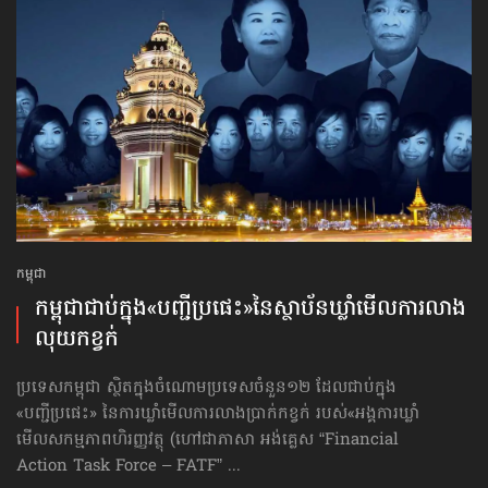
កម្ពុជា
កម្ពុជា​ជាប់ក្នុង​«បញ្ជីប្រផេះ»​នៃស្ថាប័ន​ឃ្លាំមើល​ការលាង​
លុយ​កខ្វក់
ប្រទេសកម្ពុជា ស្ថិតក្នុងចំណោម​ប្រទេសចំនួន១២ ដែលជាប់ក្នុង​
«បញ្ជីប្រផេះ» នៃការឃ្លាំមើល​ការលាងប្រាក់កខ្វក់ របស់​«អង្គការឃ្លាំ
មើលសកម្មភាពហិរញ្ញវត្ថុ (ហៅ​ជា​ភាសា អង់គ្លេស “Financial
Action Task Force – FATF” ...