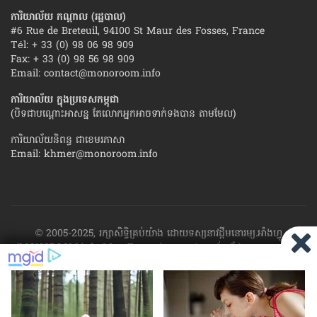
ការិយាល័យ កណ្ដាល (រដ្ឋបាល)
#6 Rue de Breteuil, 94100 St Maur des Fosses, France
Tél: + 33 (0) 98 06 98 909
Fax: + 33 (0) 98 56 98 909
Email:
contact@monoroom.info
ការិយាល័យ ក្នុង​ប្រទេស​កម្ពុជា
(បិទជាបណ្ដោះអាសន្ន តែលោកអ្នកអាចទាក់ទងបាន តាមមែល)
ការិយាល័យនិពន្ធ ជាខេមរភាសា
Email:
khmer@monoroom.info
© 2005-2025, រក្សាសិទ្ធិគ្រប់យ៉ាង ដោយទស្សនាវដ្ដី​មនោរម្យ.អាំងហ្វូ
(MONOROOM.info Mag France)។ ហាម​ដក​ស្រង់​នូវ​ផ្នែក​ណា​មួយ​ ឬ​ផ្នែក​
ទាំង​អស់ ​នៃ​ការ​ផ្សាយ​របស់​ទស្សនាវដ្ដី​​មនោរម្យ.អាំងហ្វូ យក​ទៅ​​បោះពុម្ព នៅ
លើក្រដាស ឬតាម​ប្រព័ន្ធ​អេឡិច​ត្រូនិច - ផ្សាយ​តាម​រលក​ធាតុអាកាស ឬតាមប្រព័ន្ធ
អេឡិចត្រូនិច - សរសេរ​ឡើង​វិញ ឬ​ចែក​ចាយ​ តាមវិធីណាក៏ដោយ ដោយ​គ្មាន​ការ​
យល់ព្រម ជា​លាយ​លក្ខណ៍​អក្សរ​ ពី​ចាងហ្វាង​ការ​ផ្សាយ​។
ផ្ទុយមកវិញ ដើម្បី​ទទួល​