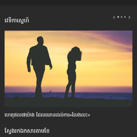
វេទិកាស្នេហ៍
ហេតុផល៧យ៉ាង ដែល​ឈាន​ដល់​ការ«លែងលះ»
មា
ស្វែងរកឯកសារតាមខែ