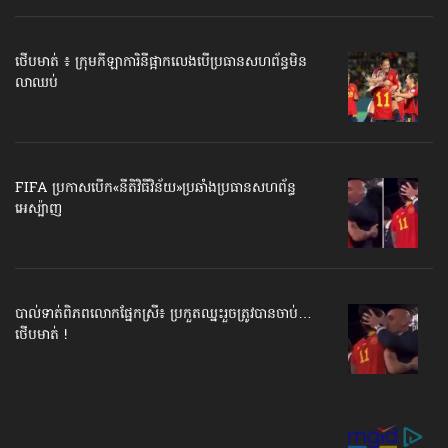
ថើបមាត់ ៖ ក្រុមកីឡាការិនី​ផ្អាកលេង​​បើប្រធានសហព័ន្ធ​មិន
លាឈប់
FIFA ប្រកាសបើក​«នីតិវិធីវិន័យ»​ប្រឆាំងប្រធានសហព័ន្ធ​
អេស្ប៉ាញ
បាល់ទាត់​ពិភពលោក​ផ្នែកស្រី៖ ប្រកួតឈ្នះរួច​ត្រូវបានចាប់…
ថើបមាត់ !