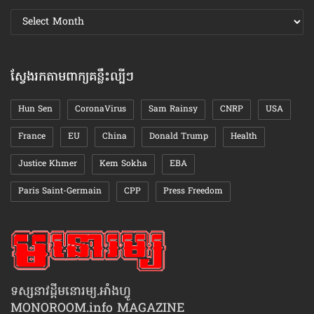
ស្វែងរក
ឯកសារ
តាមខែ
ស្វែងរកតាមពាក្យគន្លឹះល្បីៗ
Hun Sen
CoronaVirus
Sam Rainsy
CNRP
USA
France
EU
China
Donald Trump
Health
Justice Khmer
Kem Sokha
EBA
Paris Saint-Germain
CPP
Press Freedom
ទស្សនាវដ្ដីមនោរម្យ.អាំងហ្វូ
MONOROOM.info MAGAZINE