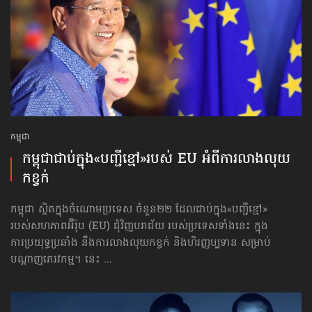
កម្ពុជា
កម្ពុជា​ជាប់ក្នុង​«បញ្ជីខ្មៅ»​របស់ EU អំពី​ការលាងលុយ​
កខ្វក់
កម្ពុជា ស្ថិតក្នុងចំណោមប្រទេស ចំនួន២២ ដែលជាប់ក្នុង«បញ្ជីខ្មៅ»
របស់​សហភាព​អ៊ឺរ៉ុប (EU) ជុំវិញបរាជ័យ របស់ប្រទេសទាំងនេះ ក្នុង
ការប្រយុទ្ធប្រឆាំង នឹងការលាងលុយ​កខ្វក់ និង​ហិរញ្ញប្បទាន សម្រាប់
បណ្ដាញភេរវកម្ម។ នេះ ...