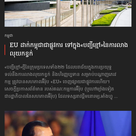
កម្ពុជា
EU ដាក់​កម្ពុជា​ជាផ្លូវការ ទៅក្នុង​«បញ្ជីខ្មៅ»​នៃ​ការលាង​
លុយ​កខ្វក់
«បញ្ជីខ្មៅ»ថ្មី​នៃក្រុមប្រទេសទាំង២២ ដែលបរាជ័យ​ក្នុងការប្រយុទ្ធ
ទល់នឹង​ការលាង​លុយ​កខ្វក់ និងហិរញ្ញប្បទាន សម្រាប់​បណ្ដាញ​ភេរវ
កម្ម ត្រូវបានសហភាពអ៊ឺរ៉ុប «EU» ចេញ​ផ្សាយ​ជាផ្លូវការហើយ។
សេចក្ដីប្រកាសព័ត៌មាន របស់គណៈកម្មការអ៊ឺរ៉ុប (ឬហៅម្យ៉ាងទៀត
ជារដ្ឋាភិបាល​នៃ​សហភាព​អ៊ឺរ៉ុប) ដែលទស្សនាវដ្ដី​មនោរម្យ.អាំងហ្វូ ...