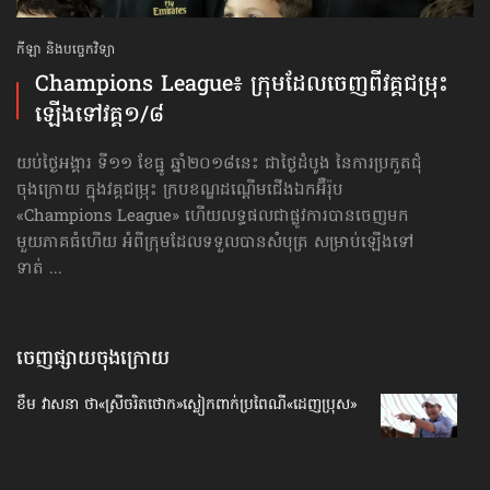
កីឡា និងបច្ចេកវិទ្យា
Champions League៖ ក្រុម​ដែល​ចេញ​ពី​វគ្គ​ជម្រុះ
ឡើង​ទៅ​វគ្គ១/៨
យប់ថ្ងៃអង្គារ ទី១១ ខែធ្នូ ឆ្នាំ២០១៨នេះ ជាថ្ងៃដំបូង នៃការប្រកួតជុំ
ចុងក្រោយ ក្នុងវគ្គជម្រុះ ក្របខណ្ឌដណ្ដើមជើងឯកអ៊ឺរ៉ុប
«Champions League» ហើយលទ្ធផលជាផ្លូវការបានចេញ​មក
មួយភាគធំហើយ អំពីក្រុមដែលទទួលបានសំបុត្រ សម្រាប់ឡើងទៅ
ទាត់ ...
ចេញផ្សាយចុងក្រោយ
ខឹម វាសនា ថា«ស្រីចរិតថោក»​ស្លៀកពាក់ប្រពៃណី​«ដេញប្រុស»