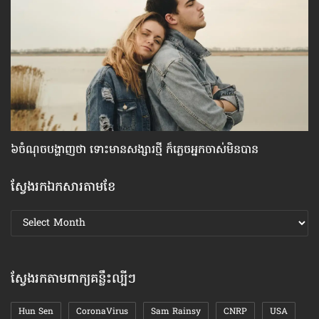
៦ចំណុច​បង្ហាញ​ថា ទោះ​មាន​សង្សារ​ថ្មី ក៏​ភ្លេច​អ្នក​ចាស់​មិន​បាន
គន
ស្វែងរកឯកសារតាមខែ
ស្វែងរក
ឯកសារ
តាមខែ
ស្វែងរកតាមពាក្យគន្លឹះល្បីៗ
Hun Sen
CoronaVirus
Sam Rainsy
CNRP
USA