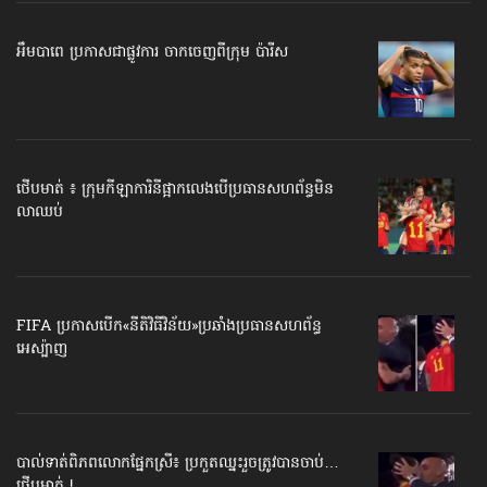
អឹមបាពេ ប្រកាសជាផ្លូវការ ចាកចេញពីក្រុម ប៉ារីស
ថើបមាត់ ៖ ក្រុមកីឡាការិនី​ផ្អាកលេង​​បើប្រធានសហព័ន្ធ​មិន
លាឈប់
FIFA ប្រកាសបើក​«នីតិវិធីវិន័យ»​ប្រឆាំងប្រធានសហព័ន្ធ​
អេស្ប៉ាញ
បាល់ទាត់​ពិភពលោក​ផ្នែកស្រី៖ ប្រកួតឈ្នះរួច​ត្រូវបានចាប់…
ថើបមាត់ !