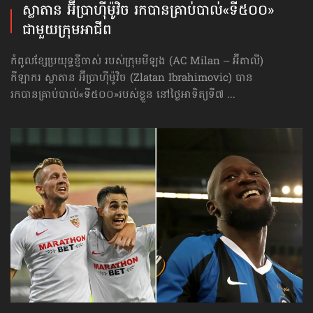
ស្លាតាន អ៊ីប្រាហ៊ីម៉ូវិច រកបានគ្រាប់បាល់​«ទី៥០០»​
ជាមួយក្រុមអាជីព
កំពូលខ្សែប្រយុទ្ធខ្ញីចាស់ របស់ក្រុមមីឡង (AC Milan – អ៊ីតាលី)
កីឡាករ ស្លាតាន អ៊ីប្រាហ៊ីម៉ូវិច (Zlatan Ibrahimovic) បាន
រកបាន​គ្រាប់បាល់​«ទី៥០០»​របស់ខ្លួន នៅថ្ងៃអាទិត្យទី៧ ...