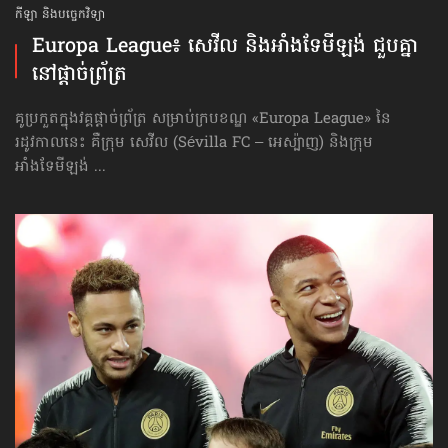
កីឡា និងបច្ចេកវិទ្យា
Europa League៖ សេវីល និង​អាំងទែមីឡង់ ជួបគ្នា
នៅ​ផ្ដាច់ព្រ័ត្រ
គូប្រកួតក្នុងវគ្គផ្ដាច់ព្រ័ត្រ សម្រាប់ក្របខណ្ឌ «Europa League» នៃ
រដូវកាលនេះ គឺក្រុម សេវីល (Sévilla FC – អេស្ប៉ាញ) និងក្រុម
អាំងទែមីឡង់ ...