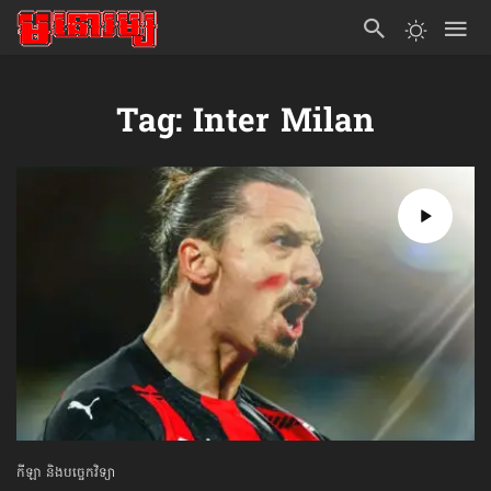
Tag: Inter Milan
កីឡា និងបច្ចេកវិទ្យា