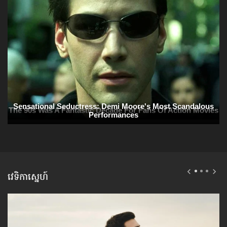
វេទិកាស្នេហ៍