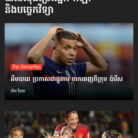
និងបច្ចេកវិទ្យា
កីឡា និងបច្ចេកវិទ្យា
អឹមបាពេ ប្រកាសជាផ្លូវការ ចាកចេញពីក្រុម ប៉ារីស
ជ័យ វិបុល