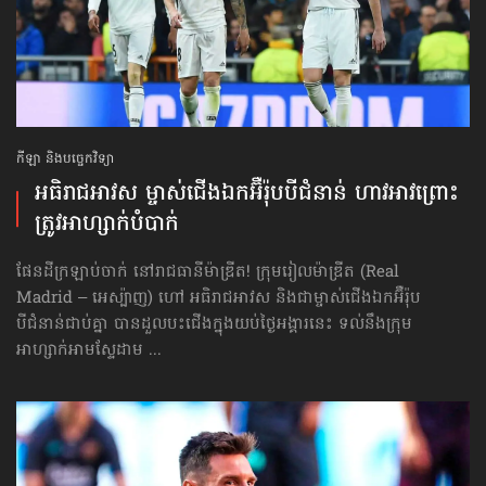
កីឡា និងបច្ចេកវិទ្យា
អធិរាជអាវស ម្ចាស់​ជើងឯក​អ៊ឺរ៉ុប​បីជំនាន់ ហាវអាវ​ព្រោះ​
ត្រូវ​អាហ្សាក់​បំបាក់
ផែនដីក្រឡាប់ចាក់ នៅរាជធានីម៉ាឌ្រីត! ក្រុមរៀលម៉ាឌ្រីត (Real
Madrid – អេស្ប៉ាញ) ហៅ អធិរាជអាវស និងជាម្ចាស់ជើងឯកអ៊ឺរ៉ុប
បីជំនាន់ជាប់គ្នា បានដួលបះជើងក្នុងយប់ថ្ងៃអង្គារនេះ ទល់នឹងក្រុម
អាហ្សាក់អាមស្ទែដាម ...