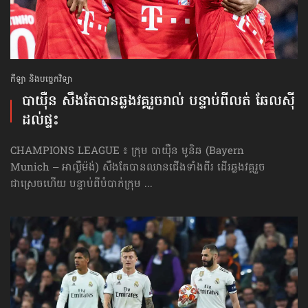
កីឡា និងបច្ចេកវិទ្យា
បាយ៉ឺន សឹងតែ​បាន​ឆ្លងវគ្គ​រួចរាល់ បន្ទាប់ពី​​លត់ ឆែលស៊ី
ដល់ផ្ទះ
CHAMPIONS LEAGUE ៖ ក្រុម បាយ៉ឺន មូនិឆ (Bayern
Munich – អាល្លឺម៉ង់) សឹងតែបានឈានជើងទាំងពីរ ដើរឆ្លងវគ្គរួច
ជាស្រេចហើយ បន្ទាប់ពីបំបាក់ក្រុម ...