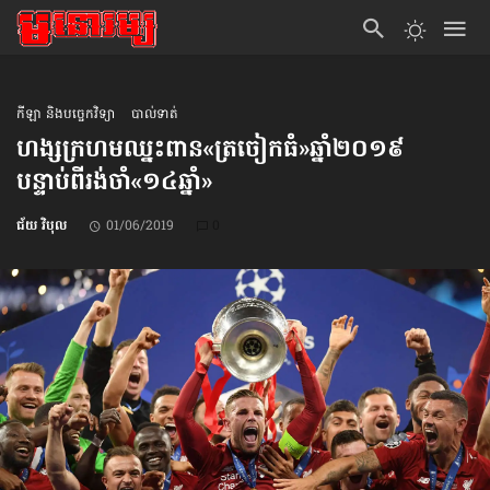
កីឡា និងបច្ចេកវិទ្យា
បាល់ទាត់
ហង្សក្រហម​ឈ្នះ​ពាន​«ត្រចៀកធំ»​ឆ្នាំ២០១៩
បន្ទាប់ពី​រង់ចាំ​«១៤ឆ្នាំ»
ជ័យ វិបុល
01/06/2019
0