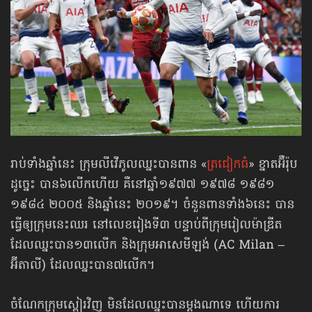
រាប់ទាំងឆ្នាំនេះ ក្រុមលីវើភូលឈ្នះបានពាន «
ត្រជៀកធំ
» ខ្នាតអ៊ឺរ៉ុប
ដូច្នេះ បាន៦លើកហើយ គឺនៅឆ្នាំ១៩៧៧ ១៩៧៨ ១៩៨១
១៩៨៤ ២០០៥ និងឆ្នាំនេះ ២០១៩។ ចំនួនពានទាំង៦នេះ បាន
ធ្វើឲ្យក្រុមនេះឈរ នៅលេខរៀងទី៣ បន្ទាប់ពីក្រុមរៀលម៉ាឌ្រីត
ដែលឈ្នះបាន១៣លើក និងក្រុមអាសេមីឡង់ (AC Milan –
អ៊ីតាលី) ដែលឈ្នះបាន៧លើក។
ចំណែកក្រុមស្ពៀរវិញ មិនដែលឈ្នះបានម្ដងណាទេ ហើយការ