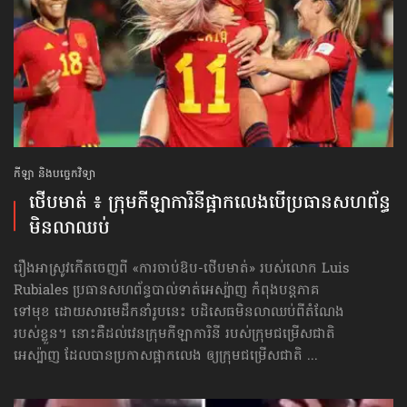
កីឡា និងបច្ចេកវិទ្យា
ថើបមាត់ ៖ ក្រុមកីឡាការិនី​ផ្អាកលេង​​បើប្រធានសហព័ន្ធ​
មិនលាឈប់
រឿងអាស្រូវកើតចេញពី «ការចាប់ឱប-ថើបមាត់» របស់លោក Luis
Rubiales ប្រធានសហព័ន្ធបាល់ទាត់អេស្ប៉ាញ កំពុងបន្តភាគ
ទៅមុខ ដោយសារមេដឹកនាំរូបនេះ បដិសេធមិនលាឈប់ពីតំណែង
របស់ខ្លួន។ នោះគឺដល់វេនក្រុមកីឡាការិនី របស់ក្រុមជម្រើសជាតិ
អេស្ប៉ាញ ដែលបានប្រកាសផ្អាកលេង ឲ្យក្រុមជម្រើសជាតិ ...