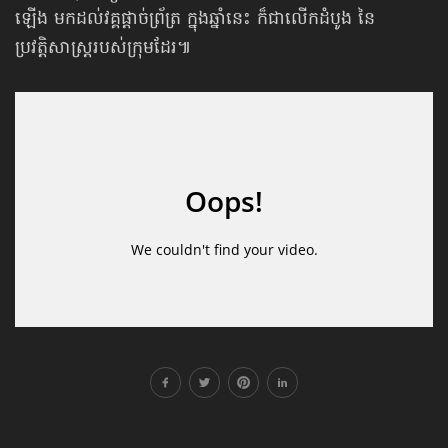
ឡើង មកដល់វគ្គផ្ដាច់ព្រ័ត្រ ក្នុងឆ្នាំនេះ ក៏ជាលើកដំបូង នៃ
ប្រវត្តិសាស្ត្ររបស់ក្រុមដែរ៕