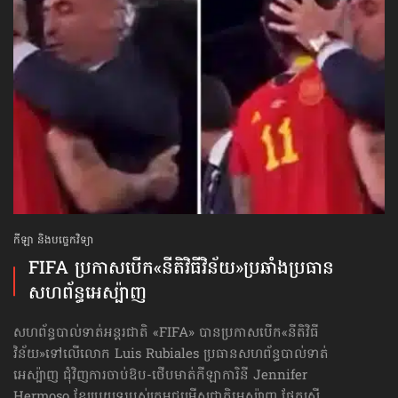
កីឡា និងបច្ចេកវិទ្យា
FIFA ប្រកាសបើក​«នីតិវិធីវិន័យ»​ប្រឆាំងប្រធាន
សហព័ន្ធ​អេស្ប៉ាញ
សហព័ន្ធបាល់ទាត់អន្តរជាតិ «FIFA» បានប្រកាសបើក«នីតិវិធី
វិន័យ»​ទៅលើលោក Luis Rubiales ប្រធានសហព័ន្ធបាល់ទាត់
អេស្ប៉ាញ ជុំវិញការចាប់ឱប-ថើបមាត់​កីឡាការិនី Jennifer
Hermoso ខ្សែប្រយុទ្ធរបស់ក្រុមជម្រើសជាតិអេស្ប៉ាញ ផ្នែកស្ត្រី