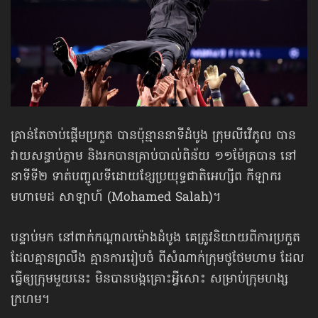
គ្រាន់តែចាប់ផ្ដើមប្រកួត បានប៉ុន្មាននាទីដំបូង ក្រុមលីវើភូល បាន
វាយសន្ធាប់ភ្លាម និងរកបានគ្រាប់បាល់ពិន័យ ១១ម៉ែត្របាន នៅ
នាទីទី២ ទាត់បញ្ចូលទីដោយខ្សែប្រយុទ្ធជាតិអេហ្សីព កីឡាករ
មហាមេដ សាឡាហ៍ (Mohamed Salah)។
បន្ទាប់មក នៅពាក់កណ្ដាលម៉ោងដំបូង គេត្រូវនិយាយពីការប្រកួត
ដែលគ្មានព្រលឹង គ្មានការរៀបចំ ពីសំណាក់ក្រុមថូថែមហាម ដែល
ធ្វើឲ្យក្រុមមួយនេះ មិនបានបង្កគ្រោះអ្វីសោះ សម្រាប់ក្រុមហង្ស
ក្រហម។