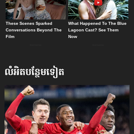
លំអិតបន្ថែមទៀត