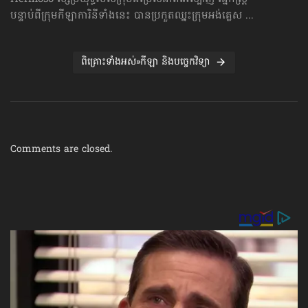
បន្ទាប់ពីក្រុមកីឡាការិនីទាំងនេះ បានប្រកួតឈ្នះក្រុមអង់គ្លេស ...
ពិគ្រោះទាំងអស់»កីឡា និងបច្ចេកវិទ្យា
Comments are closed.