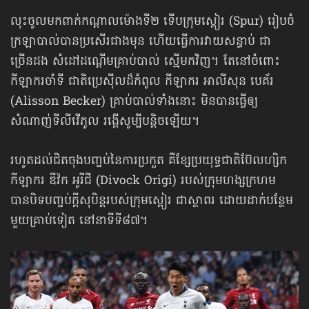
លុះចូលមកពាក់កណ្ដាលម៉ោងទី២ ទើបក្រុមស្ពៀរ (Spur) រៀបចំ
ក្រឡាបាល់បានប្រសើរជាងមុន ហើយធ្វើការវាយសន្ធាប់ ជា
ច្រើនដង សំដៅដណ្ដើមគ្រាប់បាល់ ស្មើមកវិញ។ តែនៅចំពោះ
កីឡាករចាំទី ជាតិប្រេស៊ីលដ៏កំពូល កីឡាករ អាលីសុន បេគ័រ
(Alisson Becker) គ្រាប់បាល់ទាំងនោះ មិនបានធ្វើឲ្យ
សំណាញ់ទីលីវើភូល រង្គើសូម្បីបន្តិចឡើយ។
រហូតដល់ជិតចុងបញ្ចប់នៃការប្រកួត គឺខ្សែប្រយុទ្ធជាតិប៊ែលហ្សិក
កីឡាករ ឌីវ៉ក អូរីជី (Divock Origi) របស់ក្រុមហង្សក្រហម
បានបិទបញ្ចប់ក្ដីសុបិន្តរបស់ក្រុមស្ពៀរ ជាស្ថាពរ ដោយដាក់បន្ថែម
មួយគ្រាប់ទៀត នៅនាទីទី៨៧។