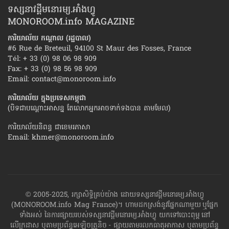
ទស្សនាវដ្ដីមនោរម្យ.អាំងហ្វូ
MONOROOM.info MAGAZINE
ការិយាល័យ កណ្ដាល (រដ្ឋបាល)
#6 Rue de Breteuil, 94100 St Maur des Fosses, France
Tél: + 33 (0) 98 06 98 909
Fax: + 33 (0) 98 56 98 909
Email:
contact@monoroom.info
ការិយាល័យ ក្នុង​ប្រទេស​កម្ពុជា
(បិទជាបណ្ដោះអាសន្ន តែលោកអ្នកអាចទាក់ទងបាន តាមមែល)
ការិយាល័យនិពន្ធ ជាខេមរភាសា
Email:
khmer@monoroom.info
© 2005-2025, រក្សាសិទ្ធិគ្រប់យ៉ាង ដោយទស្សនាវដ្ដី​មនោរម្យ.អាំងហ្វូ
(MONOROOM.info Mag France)។ ហាម​ដក​ស្រង់​នូវ​ផ្នែក​ណា​មួយ​ ឬ​ផ្នែក​
ទាំង​អស់ ​នៃ​ការ​ផ្សាយ​របស់​ទស្សនាវដ្ដី​​មនោរម្យ.អាំងហ្វូ យក​ទៅ​​បោះពុម្ព នៅ
លើក្រដាស ឬតាម​ប្រព័ន្ធ​អេឡិច​ត្រូនិច - ផ្សាយ​តាម​រលក​ធាតុអាកាស ឬតាមប្រព័ន្ធ