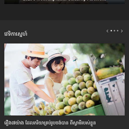
វេទិកាស្នេហ៍
រឿង៧យ៉ាង ​ដែល​ភរិយា​គ្រប់​រូប​ចង់​បាន ពី​ស្វាមី​របស់​ខ្លួន
វិ