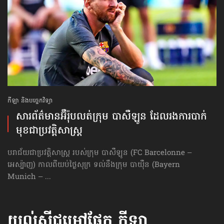
កីឡា និងបច្ចេកវិទ្យា
សារព័ត៌មានអ៊ឺរ៉ុប​លត់ក្រុម បាសឺឡូន ដែលរង​ការបាក់
មុខ​ជាប្រវត្តិសាស្ត្រ
បរាជ័យជាប្រវត្តិសាស្ត្រ របស់ក្រុម បាសឺឡូន (FC Barcelonne –
អេស្ប៉ាញ) កាលពីយប់​ថ្ងៃសុក្រ ទល់នឹងក្រុម បាយ៉ឺន (Bayern
Munich – ...
យល់ស៊ីជម្រៅផ្នែក
កីឡា