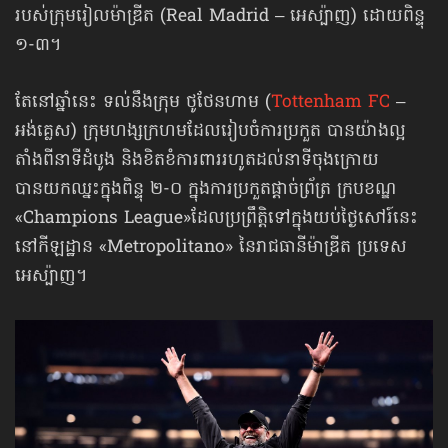
របស់ក្រុមរៀលម៉ាឌ្រីត (Real Madrid – អេស្ប៉ាញ) ដោយពិន្ទុ
១-៣។
តែនៅឆ្នាំនេះ ទល់នឹងក្រុម ថូថែនហាម (
Tottenham FC
–
អង់គ្លេស) ក្រុមហង្សក្រហមដែលរៀបចំការប្រកួត បានយ៉ាងល្អ
តាំងពីនាទីដំបូង និងខិតខំការពាររហូតដល់នាទីចុងក្រោយ
បានយកឈ្នះក្នុងពិន្ទុ ២-០ ក្នុងការប្រកួតផ្ដាច់ព្រ័ត្រ ក្របខណ្ឌ​
«Champions League»​ដែលប្រព្រឹត្តិទៅក្នុងយប់ថ្ងៃសៅរ៍នេះ
នៅកីឡដ្ឋាន «Metropolitano» នៃរាជធានីម៉ាឌ្រីត ប្រទេស
អេស្ប៉ាញ។