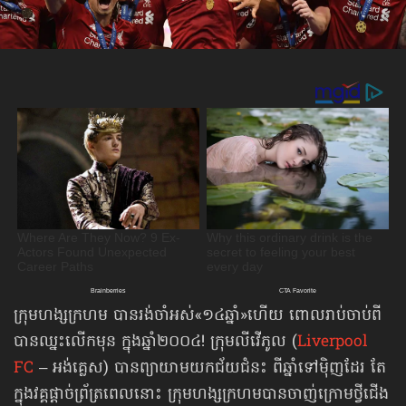
ក្រុមហង្សក្រហម បានរង់ចាំអស់«១៤ឆ្នាំ»ហើយ ពោលរាប់ចាប់ពី
បានឈ្នះលើកមុន ក្នុងឆ្នាំ២០០៤! ក្រុមលីវើភូល (
Liverpool
FC
– អង់គ្លេស) បានព្យាយាមយកជ័យជំនះ ពីឆ្នាំទៅម៉ិញដែរ តែ
ក្នុងវគ្គផ្ដាច់ព្រ័ត្រពេលនោះ ក្រុមហង្សក្រហមបានចាញ់ក្រោមថ្វីជើង