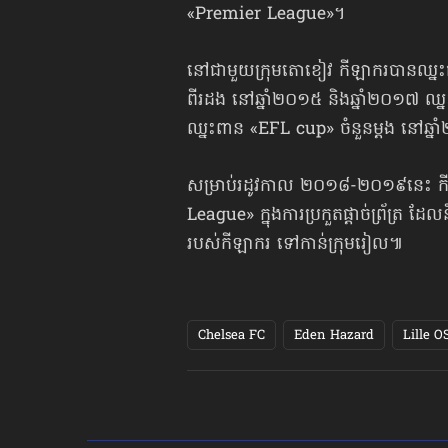
«Premier League»។
នៅជាមួយក្រុមតោខៀវ កីឡាករបានឈ្នះជាជ
ពីរដង នៅឆ្នាំ២០១៥ និងឆ្នាំ២០១៧ ឈ្
ឈ្នះពាន «EFL cup» ចំនួនម្ដង នៅឆ្ន
សម្រាប់រដូវកាល ២០១៨-២០១៩នេះ កីឡា
League» ក្នុងការប្រកួតផ្ដាច់ព្រ័ត្រ 
របស់កីឡាករ ទៅកាន់ក្រុមរៀល៕
Chelsea FC
Eden Hazard
Lille O