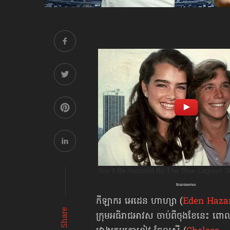
កីឡាករ អេដេន ហាហ្សា (
Eden Haza
Share
ក្រុមអធិរាជអាវស ចាប់ពី​ចុងខែ​នេះ ពោ