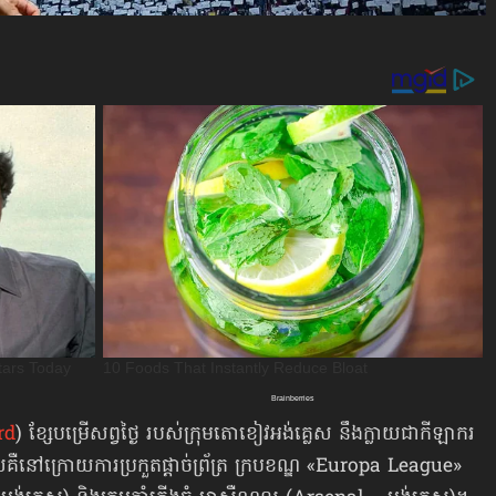
rd
) ខ្សែបម្រើសព្វថ្ងៃ របស់ក្រុមតោខៀវអង់គ្លេស នឹងក្លាយជាកីឡាករ
លគឺនៅក្រោយការប្រកួតផ្ដាច់ព្រ័ត្រ ក្របខណ្ឌ «Europa League»