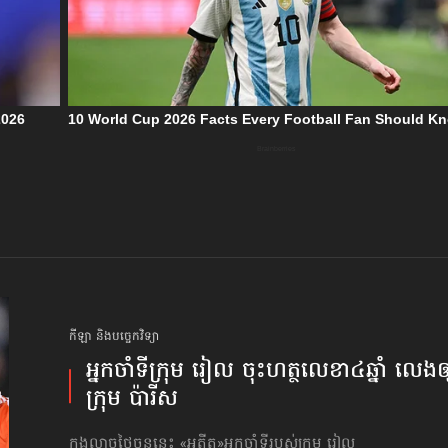
កីឡា និងបច្ចេកវិទ្យា
អ្នកចាំទីក្រុម រៀល ចុះហត្ថលេខា​៤ឆ្នាំ លេង​ឲ្
ក្រុម ប៉ារីស
ក្នុងល្ងាចថ្ងៃចន្ទនេះ «អតីត»អ្នកចាំទីរបស់ក្រុម រៀល