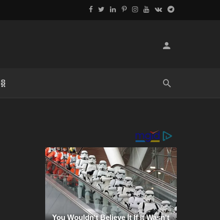
្ដ
លិខិតប្រិយមិត្ត៖ «អំពីទោសៈ»