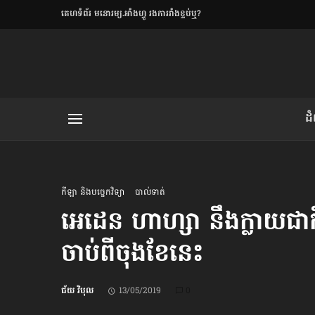
​គេហទំព័រ មនោរម្យ.អាំងហ្វូ រងការរាំងខ្ទប់ឬ?
ិយមិត្ត
ដ
យមិត្ត៖ «កាមតណ្ហា​
លិខិតប្រិយមិត្ត៖ «អំពីទោសៈ»
កីឡា និងបច្ចេកវិទ្យា
បាល់ទាត់
អេដេន ហាហ្សា នឹងក្លាយ​ជា
ចាប់ពី​ចុងខែ​នេះ
រថ្មីចុងក្រោយ
ខឹម វាសនា ថា«ស្រី
ជ័យ វិបុល
13/05/2019
0
ចរិតថោក»​ស្លៀកពាក់