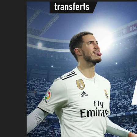
ប្រពៃណី​«ដេញប្រុស»
អឹមបាពេ ប្រកាសជាផ្លូវការ
ចាកចេញពីក្រុម ប៉ារីស
ថើបមាត់ ៖ ក្រុមកីឡាការិនី​
ផ្អាកលេង​​បើប្រធានសហព័ន្ធ​
មិនលាឈប់