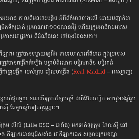
អង់គ្លេស) និងក្រុមកាំភ្លើងធំ អាសឺណល (Arsenal – អង់គ្លេស)។
នកអះអាង កាលពីមុននេះបន្តិច អំពីព័ត៌មានខាងលើ ដោយបញ្ជាក់ថា
នុងកម្រិតទឹកប្រាក់ ប្រមាណជា១០០លានអ៊ឺរ៉ូ ហើយក្រុមអាធិរាជអាវស
ារប្រកាសជាផ្លូវការ ពីដំណឹងនេះ នៅចុងខែឧសភា។
រកីឡាករ ត្រូវបានទម្លាយឲ្យដឹង តាមរយៈសារព័ត៌មាន ក្នុងប្រទេស
ូវបាន​ពង្រីកធំឡើង បន្ទាប់ពីលោក ហ្ស៊ីណាឌីន ហ្សីដាន់
គ្រូបង្វឹក របស់ក្រុម រៀលម៉ាឌ្រីត (
Real Madrid
– អេស្បាញ)
៏ខ្ពស់បំផុតមួយ ខណៈកីឡាករខ្សែបម្រើ ជាតិប៊ែលហ្សិក អាយុ២៨ឆ្នាំរូប
លស៊ី តែមួយឆ្នាំទៀតប៉ុណ្ណោះ។
រុម លីល៍ (Lille OSC – បារាំង) មកទាត់ឲ្យក្រុម ឆែលស៊ី នៅ
៥ កីឡាករបានជ្រើសតាំង ជាកីឡាករឯក សម្រាប់ក្របខណ្ឌ