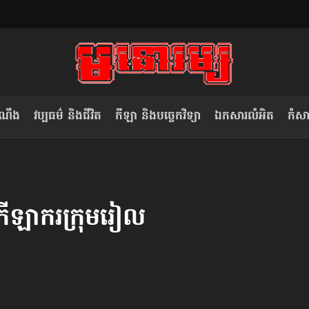
ំណឹង
វប្បធម៌ និងជីវិត
កីឡា និងបច្ចេកវិទ្យា
ឯកសារលំអិត
កំសាន
សម រង្ស៊ី៖ កម្ពុជាគួរមើលគំរូ​តាម​
លិខិតប្រិយមិត្ត៖ «កាមតណ្ហា​
វៀតណាម ក្នុង​ការប្តូរ​មេដឹកនាំ របស់​
មនុស្ស»
កីឡាករ​ក្រុមរៀល
ខ្លួន