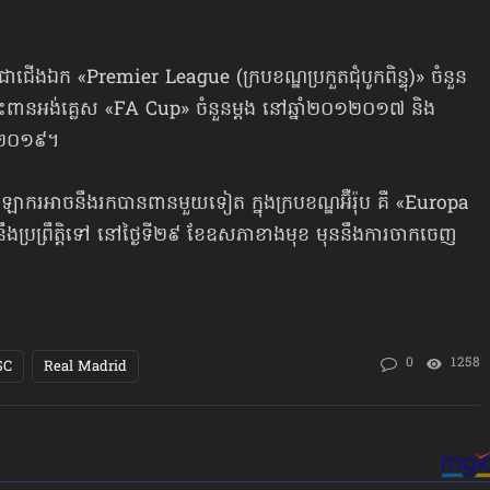
ើងឯក «Premier League (ក្របខណ្ឌប្រកួតជុំបូកពិន្ទុ)» ចំនួន
នះពានអង់គ្លេស «FA Cup» ចំនួនម្ដង នៅឆ្នាំ២០១២០១៧ និង
ាំ២០១៩។
ករអាចនឹងរកបានពានមួយទៀត ក្នុងក្របខណ្ឌអ៊ឺរ៉ុប គឺ «Europa
ដែលនឹងប្រព្រឹត្តិទៅ នៅថ្ងៃទី២៩ ខែឧសភាខាងមុខ មុននឹងការចាកចេញ
0
1258
SC
Real Madrid