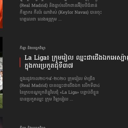
(Real Madrid) និងធ្លាប់លើកពានអ៊ឺរ៉ុបបីជំនាន់
កីឡាករ កីល័រ ណាវ៉ាស់ (Keylor Navas) បានចុះ
ហត្ថលេខា លេង​ឲ្យ​ក្រុម ...
កីឡា និងបច្ចេកវិទ្យា
La Liga៖ ក្រុមរៀល ឈ្នះជា​ជើងឯក​អេស្ប៉
ក្នុង​ការប្រកួត​​ជុំទី៣៧
ក្នុងរដូវកាល២០១៩-២០២០ ក្រុមរៀល ម៉ាឌ្រីត
(Real Madrid) បានឈ្នះជាជើងឯក ​លើក​​ទី៣៤
នៃក្របខណ្ឌបូកពិន្ទុ​វិលជុំ «La Liga» បន្ទាប់ពីខ្លួន
បានប្រកួតឈ្នះ ក្រុម វីឡារៀល ...