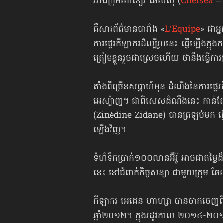
រវាងក្រុមតោខៀវ ឆែលស៊ី (
Chelsea
– 
គឺសារព័ត៌មានបារាំង «
L’Equipe
» ជាអ្
ការផ្ទេរកីឡាករដ៏ល្បីរូបនេះ ធ្វើឡើងក្
ត្រៀមខ្លួនរួចជាស្រេចហើយ ថានឹងធ្វើក
តាំងពីច្រើនសប្ដាហ៍មុន ដំណឹងនៃការផ្ទេ
អេស្ប៉ាញ។ ជាពិសេសដំណឹងនេះ កាន់តែត្រ
(Zinédine Zidane) បានត្រឡប់មក ធ្វើជា
ឡើងវិញ។
ទំហំទឹកប្រាក់១០០លានអ៊ឺរ៉ូ អាចជាតម្លៃដ
នេះ នៅជំពាក់កិច្ចសន្យា ជាមួយក្រុម ឆែ
កីឡាករ អេដេន ហាហ្សា បានចាកចេញពីក្
ឆ្នាំ២០១២។ ក្នុងរដូវកាល ២០១៤-២០១