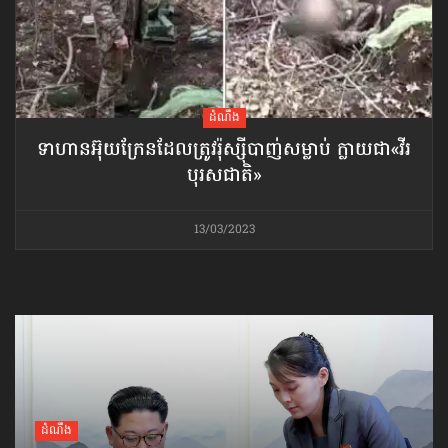
ដំណឹង
ទាហានអ៊ុយក្រែន​ដែលត្រូវរ៉ុស្ស៊ី​បាញ់សម្លាប់ ក្លាយជា«វីរ
បុរសជាតិ»
13/03/2023
ដំណឹង