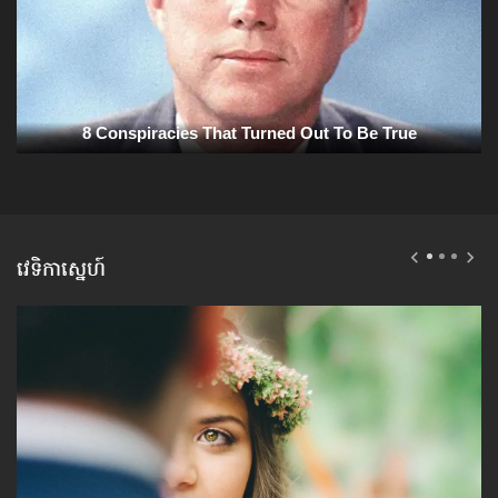
វេទិកាស្នេហ៍