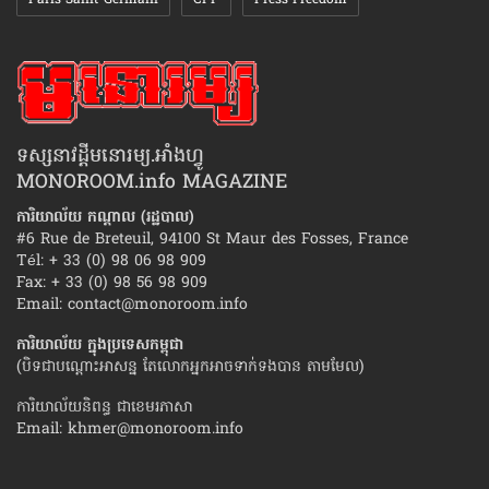
Paris Saint-Germain
CPP
Press Freedom
ទស្សនាវដ្ដីមនោរម្យ.អាំងហ្វូ
MONOROOM.info MAGAZINE
ការិយាល័យ កណ្ដាល (រដ្ឋបាល)
#6 Rue de Breteuil, 94100 St Maur des Fosses, France
Tél: + 33 (0) 98 06 98 909
Fax: + 33 (0) 98 56 98 909
Email:
contact@monoroom.info
ការិយាល័យ ក្នុង​ប្រទេស​កម្ពុជា
(បិទជាបណ្ដោះអាសន្ន តែលោកអ្នកអាចទាក់ទងបាន តាមមែល)
ការិយាល័យនិពន្ធ ជាខេមរភាសា
Email:
khmer@monoroom.info