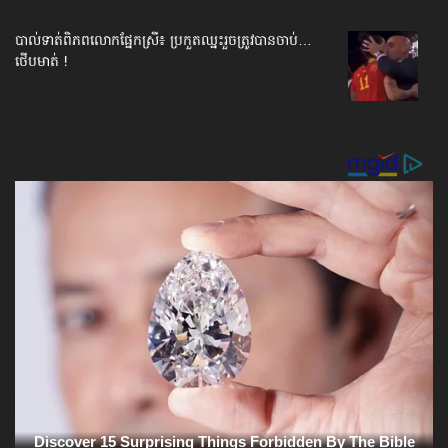
បាល់ទាត់​ពិភពលោក​ផ្នែកស្រី៖ ប្រកួតឈ្នះរួច​ត្រូវបានចាប់…
ថើបមាត់ !