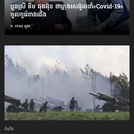
ប្អូនស្រី គីម ជុងអ៊ុន ថាក្រុងសេអ៊ូលនាំ​«Covid-19»​
ចូល​កូរ៉េខាងជើង
ក. កេសរ កូល
ដំណឹង