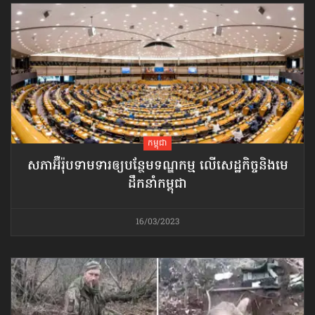
កម្ពុជា
សភាអ៊ឺរ៉ុបទាមទារ​ឲ្យបន្ថែម​ទណ្ឌកម្ម លើសេដ្ឋកិច្ច​និងមេ
ដឹកនាំកម្ពុជា
16/03/2023