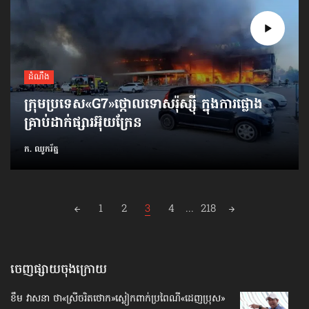
ដំណឹង
ក្រុមប្រទេស​«G7»​ថ្កោលទោស​រ៉ុស្ស៊ី ក្នុងការផ្លោង
គ្រាប់​ដាក់ផ្សារ​អ៊ុយក្រែន
ក. ឈូករ័ត្ន
Posts
1
2
3
4
...
218
navigation
ចេញផ្សាយចុងក្រោយ
ខឹម វាសនា ថា«ស្រីចរិតថោក»​ស្លៀកពាក់ប្រពៃណី​«ដេញប្រុស»