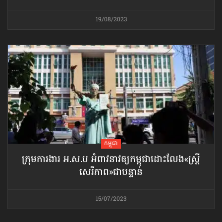
19/08/2023
កម្ពុជា
ក្រុមការងារ អ.ស.ប អំពាវនាវ​ឲ្យកម្ពុជា​ដោះលែង​«ស្ត្រី
សេរីភាព»​ជាបន្ទាន់
15/07/2023