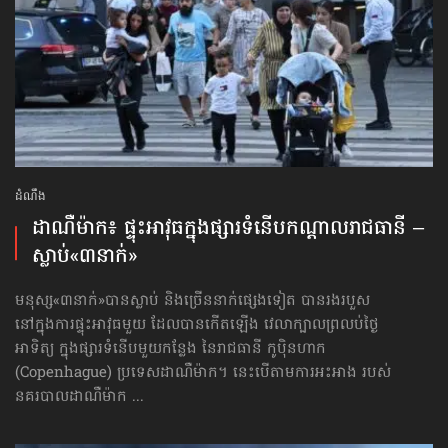
ដំណឹង
ដាណឺម៉ាក៖ ផ្ទុះអាវុធ​ក្នុងផ្សារទំនើប​កណ្ដាលរាជធានី –
ស្លាប់​«៣នាក់»
មនុស្ស«៣នាក់»បានស្លាប់ និងច្រើននាក់ផ្សេងទៀត បានរងរបួស
នៅក្នុងការផ្ទុះអាវុធមួយ ដែលបានកើតឡើង វេលាក្បាលព្រលប់ថ្ងៃ
អាទិត្យ ក្នុងផ្សារទំនើបមួយកន្លែង នៃរាជធានី កូប៉ិនហាក
(Copenhague) ប្រទេសដាណឺម៉ាក។ នេះបើតាមការអះអាង របស់
នគរបាលដាណឺម៉ាក ...