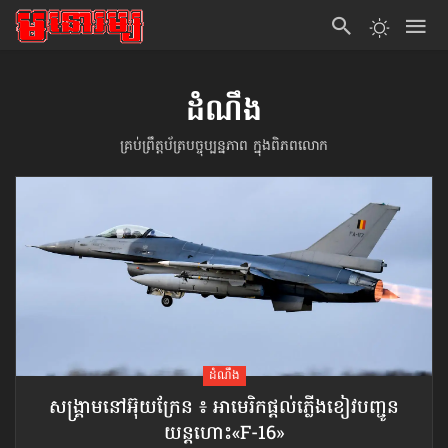
ដំណឹង
គ្រប់ព្រឹត្តប័ត្របច្ចុប្បន្នភាព ក្នុងពិភពលោក
ដំណឹង
សង្គ្រាមនៅអ៊ុយក្រែន ៖ អាមេរិកផ្ដល់ភ្លើងខៀវបញ្ជូន
យន្តហោះ«F-16»