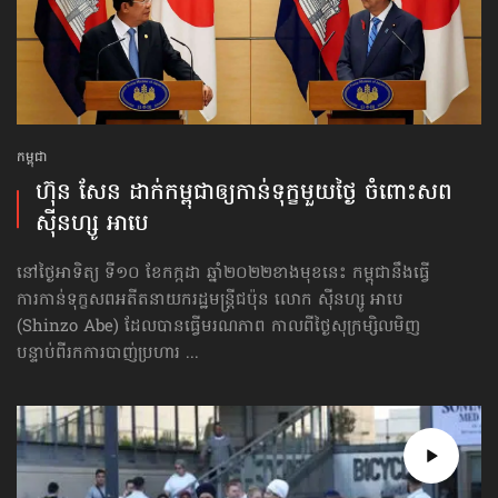
កម្ពុជា
ហ៊ុន សែន ដាក់កម្ពុជា​ឲ្យកាន់ទុក្ខ​មួយថ្ងៃ ចំពោះសព
ស៊ីនហ្សូ អាបេ
នៅថ្ងៃអាទិត្យ ទី១០ ខែកក្កដា ឆ្នាំ២០២២ខាងមុខនេះ កម្ពុជានឹងធ្វើ
ការ​កាន់ទុក្ខ​សព​​អតីតនាយករដ្ឋមន្ត្រីជប៉ុន លោក ស៊ីនហ្សូ អាបេ
(Shinzo Abe) ដែលបានធ្វើមរណភាព កាលពីថ្ងៃសុក្រម្សិលមិញ
បន្ទាប់ពីរកការបាញ់ប្រហារ ...