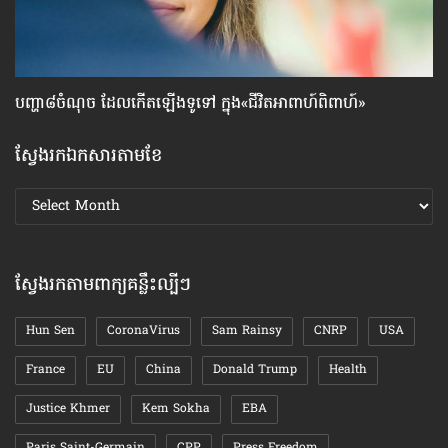
បញ្ហា៨ចំណុច ​ដែល​កើត​ឡើង​ទូទៅ ក្នុង«​ជីវិត​អាពាហ៍ពិពាហ៍»
វិ
ស្វែងរកឯកសារតាមខែ
ស្វែងរក
ឯកសារ
តាមខែ
ស្វែងរកតាមពាក្យគន្លឹះល្បីៗ
Hun Sen
CoronaVirus
Sam Rainsy
CNRP
USA
France
EU
China
Donald Trump
Health
Justice Khmer
Kem Sokha
EBA