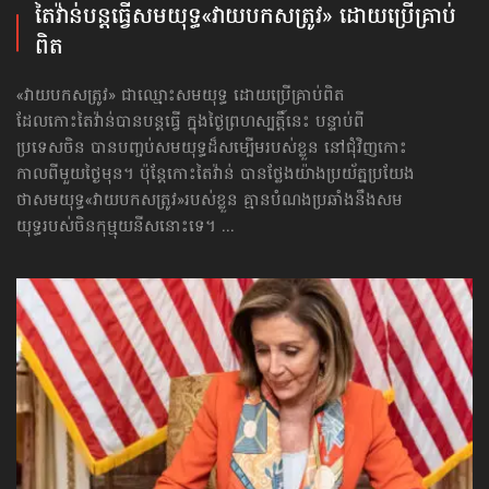
តៃវ៉ាន់​បន្តធ្វើសមយុទ្ធ​«វាយបកសត្រូវ» ដោយប្រើគ្រាប់
ពិត
«វាយបកសត្រូវ» ជាឈ្មោះសមយុទ្ធ ដោយប្រើគ្រាប់ពិត
ដែលកោះតៃវ៉ាន់បានបន្តធ្វើ ក្នុងថ្ងៃព្រហស្បត្តិ៍នេះ បន្ទាប់ពី
ប្រទេសចិន បានបញ្ចប់សមយុទ្ធដ៏សម្បើមរបស់ខ្លួន នៅជុំវិញកោះ
កាលពីមួយថ្ងៃមុន។ ប៉ុន្តែកោះតៃវ៉ាន់ បានថ្លែងយ៉ាងប្រយ័ត្នប្រយែង
ថាសមយុទ្ធ​«វាយបកសត្រូវ»​របស់ខ្លួន គ្មានបំណងប្រឆាំង​នឹងសម
យុទ្ធរបស់​ចិនកុម្មុយនីស​នោះទេ។ ...