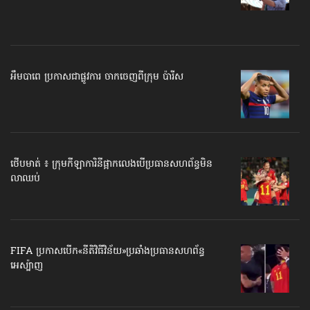
អឹមបាពេ ប្រកាសជាផ្លូវការ ចាកចេញពីក្រុម ប៉ារីស
ថើបមាត់ ៖ ក្រុមកីឡាការិនី​ផ្អាកលេង​​បើប្រធានសហព័ន្ធ​មិន
លាឈប់
FIFA ប្រកាសបើក​«នីតិវិធីវិន័យ»​ប្រឆាំងប្រធានសហព័ន្ធ​
អេស្ប៉ាញ