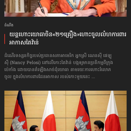
ដំណឹង
យន្ដហោះ​យោធាចិន​«២១គ្រឿង»​ហោះចូលលំហការពារ
អាកាសតៃវ៉ាន់
ដំណើរទស្សនកិច្ចរបស់ប្រធានសភាអាមេរិក អ្នកស្រី ណេនស៊ី ផេឡូ
ស៊ី (Nancy Pelosi) នៅលើកោះតៃវ៉ាន់ បង្កឲ្យមានប្រតិកម្មពីក្រុង
ប៉េកាំង ដោយបានតំឡើងសាច់ដុំយោធា តាមរយៈការហោះរំលោភ
ចូល ក្នុងលំហការពារដែនអាកាស របស់កោះមួយនេះ ...